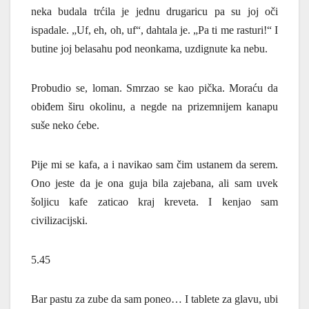
neka budala trćila je jednu drugaricu pa su joj oči
ispadale. „Uf, eh, oh, uf“, dahtala je. „Pa ti me rasturi!“ I
butine joj belasahu pod neonkama, uzdignute ka nebu.
Probudio se, loman. Smrzao se kao pička. Moraću da
obiđem širu okolinu, a negde na prizemnijem kanapu
suše neko ćebe.
Pije mi se kafa, a i navikao sam čim ustanem da serem.
Ono jeste da je ona guja bila zajebana, ali sam uvek
šoljicu kafe zaticao kraj kreveta. I kenjao sam
civilizacijski.
5.45
Bar pastu za zube da sam poneo… I tablete za glavu, ubi