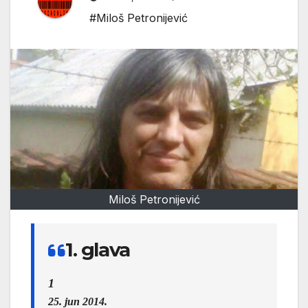
#Miloš Petronijević
Miloš Petronijević
1. glava
1
25. jun 2014.