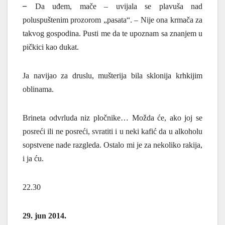
–
Da uđem, mače – uvijala se plavuša nad
poluspuštenim prozorom „pasata“. – Nije ona krmača za
takvog gospodina. Pusti me da te upoznam sa znanjem u
pičkici kao dukat.
Ja navijao za druslu, mušterija bila sklonija krhkijim
oblinama.
Brineta odvrluda niz pločnike… Možda će, ako joj se
posreći ili ne posreći, svratiti i u neki kafić da u alkoholu
sopstvene nade razgleda. Ostalo mi je za nekoliko rakija,
i ja ću.
22.30
29. jun 2014.