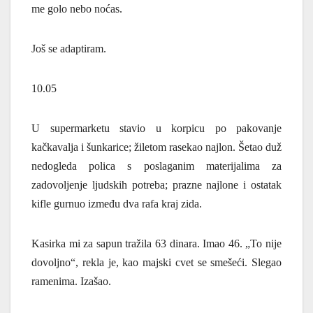
me golo nebo noćas.
Još se adaptiram.
10.05
U supermarketu stavio u korpicu po pakovanje
kačkavalja i šunkarice; žiletom rasekao najlon. Šetao duž
nedogleda polica s poslaganim materijalima za
zadovoljenje ljudskih potreba; prazne najlone i ostatak
kifle gurnuo između dva rafa kraj zida.
Kasirka mi za sapun tražila 63 dinara. Imao 46. „To nije
dovoljno“, rekla je, kao majski cvet se smešeći. Slegao
ramenima. Izašao.