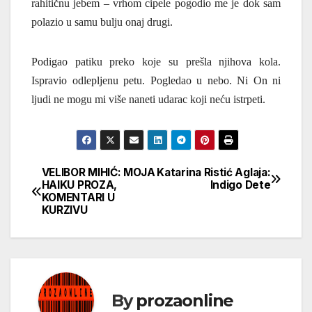
rahitičnu jebem – vrhom cipele pogodio me je dok sam
polazio u samu bulju onaj drugi.
Podigao patiku preko koje su prešla njihova kola.
Ispravio odlepljenu petu. Pogledao u nebo. Ni On ni
ljudi ne mogu mi više naneti udarac koji neću istrpeti.
VELIBOR MIHIĆ: MOJA
Katarina Ristić Aglaja:
Кретање
HAIKU PROZA,
Indigo Dete
KOMENTARI U
чланка
KURZIVU
By
prozaonline