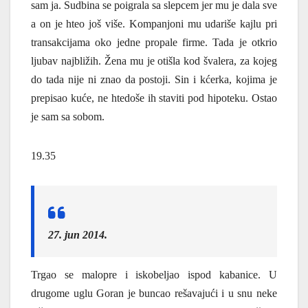
sam ja. Sudbina se poigrala sa slepcem jer mu je dala sve
a on je hteo još više. Kompanjoni mu udariše kajlu pri
transakcijama oko jedne propale firme. Tada je otkrio
ljubav najbližih. Žena mu je otišla kod švalera, za kojeg
do tada nije ni znao da postoji. Sin i kćerka, kojima je
prepisao kuće, ne htedoše ih staviti pod hipoteku. Ostao
je sam sa sobom.
19.35
27. jun 2014.
Trgao se malopre i iskobeljao ispod kabanice. U
drugome uglu Goran je buncao rešavajući i u snu neke