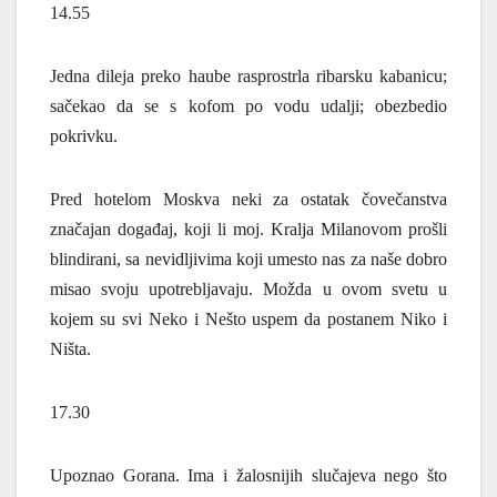
14.55
Jedna dileja preko haube rasprostrla ribarsku kabanicu;
sačekao da se s kofom po vodu udalji; obezbedio
pokrivku.
Pred hotelom Moskva neki za ostatak čovečanstva
značajan događaj, koji li moj. Kralja Milanovom prošli
blindirani, sa nevidljivima koji umesto nas za naše dobro
misao svoju upotrebljavaju. Možda u ovom svetu u
kojem su svi Neko i Nešto uspem da postanem Niko i
Ništa.
17.30
Upoznao Gorana. Ima i žalosnijih slučajeva nego što