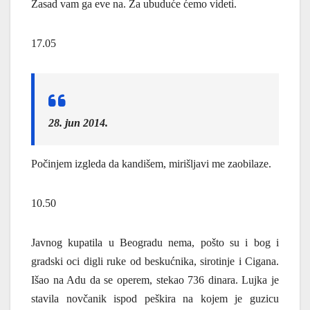
Zasad vam ga eve na. Za ubuduće ćemo videti.
17.05
28. jun 2014.
Počinjem izgleda da kandišem, mirišljavi me zaobilaze.
10.50
Javnog kupatila u Beogradu nema, pošto su i bog i
gradski oci digli ruke od beskućnika, sirotinje i Cigana.
Išao na Adu da se operem, stekao 736 dinara. Lujka je
stavila novčanik ispod peškira na kojem je guzicu