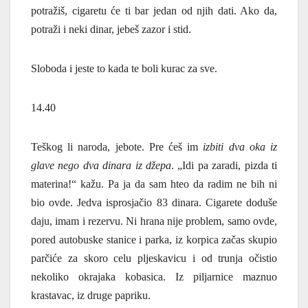
potražiš, cigaretu će ti bar jedan od njih dati. Ako da,
potraži i neki dinar, jebeš zazor i stid.
Sloboda i jeste to kada te boli kurac za sve.
14.40
Teškog li naroda, jebote. Pre ćeš im
izbiti dva oka iz
glave nego dva dinara iz džepa
. „Idi pa zaradi, pizda ti
materina!“ kažu. Pa ja da sam hteo da radim ne bih ni
bio ovde. Jedva isprosjačio 83 dinara. Cigarete doduše
daju, imam i rezervu. Ni hrana nije problem, samo ovde,
pored autobuske stanice i parka, iz korpica začas skupio
parčiće za skoro celu pljeskavicu i od trunja očistio
nekoliko okrajaka kobasica. Iz piljarnice maznuo
krastavac, iz druge papriku.