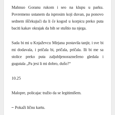
Mahnuo Goranu rukom i seo na klupu u parku.
Povremeno ustanem da isprosim koji duvan, pa ponovo
sednem iščekujući da li će kogod u korpicu preko puta
baciti kakav okrajak da bih se stuštio na njega.
Sada bi mi u Knjaževcu Mirjana postavila tanjir, i sve bi
mi dodavala, i pričala bi, pričala, pričala. Ili bi me sa
stolice preko puta zaljubljenorazneženo gledala i
gugutala „Pa jesi li mi dobro, dušo?“
10.25
Malopre, policajac tražio da se legitimišem.
–
Pokaži ličnu kartu.