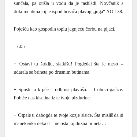
sunčala, pa otišla u vodu da je rashladi. Novčanik s
dokumentima joj je ispod brisača plavog „juga“ AO 138.
Poješću kao gospodin toplu jagnjeću čorbu na pijaci.
17.05
–
Ostavi tu štrklju, slatkišu! Pogledaj šta je meso –
udarala se brineta po drusnim butinama.
–
Spusti to krpče – odbrusi plavuša. – I obuci gaćice.
Pobiće nas kiselina iz te tvoje pizdurine.
–
Otpale ti dabogda te tvoje kozje sisice. Šta misliš da si
manekenka neka?! – ne osta joj dužna brineta…