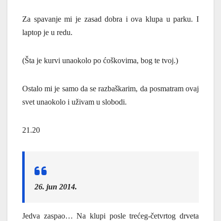
Za spavanje mi je zasad dobra i ova klupa u parku. I
laptop je u redu.
(Šta je kurvi unaokolo po ćoškovima, bog te tvoj.)
Ostalo mi je samo da se razbaškarim, da posmatram ovaj
svet unaokolo i uživam u slobodi.
21.20
26. jun 2014.
Jedva zaspao… Na klupi posle trećeg-četvrtog drveta