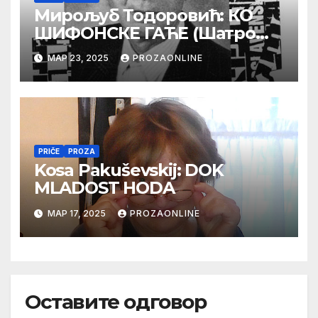
Мирољуб Тодоровић: КО
ШИФОНСКЕ ГАЋЕ (Шатро
жваке)
МАР 23, 2025
PROZAONLINE
PRIČE
PROZA
Kosa Pakuševskij: DOK
MLADOST HODA
МАР 17, 2025
PROZAONLINE
Оставите одговор