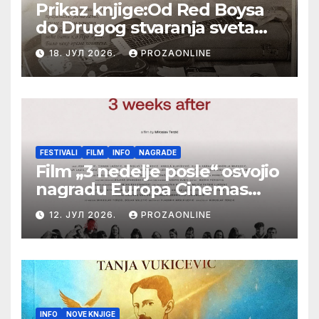
Prikaz knjige:Od Red Boysa
do Drugog stvaranja sveta
(bilo neko vreme pošteno)
18. ЈУЛ 2026.
PROZAONLINE
(autor- Zlatomira Sremca,
Botoš 2022. godine,
samizdat)
FESTIVALI
FILM
INFO
NAGRADE
Film „3 nedelje posle“ osvojio
nagradu Europa Cinemas
Label na Filmskom festivalu
12. ЈУЛ 2026.
PROZAONLINE
u Karlovim Varima
INFO
NOVE KNJIGE