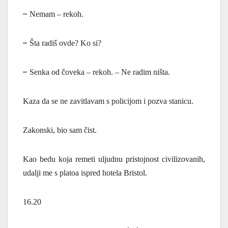
–
Nemam – rekoh.
–
Šta radiš ovde? Ko si?
–
Senka od čoveka – rekoh. – Ne radim ništa.
Kaza da se ne zavitlavam s policijom i pozva stanicu.
Zakonski, bio sam čist.
Kao bedu koja remeti uljudnu pristojnost civilizovanih,
udalji me s platoa ispred hotela Bristol.
16.20