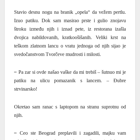
Stavio desnu nogu na branik „opela“ da vežem pertlu.
Izuo patiku. Dok sam masirao prste i gulio znojavu
štroku između njih i iznad pete, iz restorana izašla
dvojica nabildovanih, kratkoošišanih. Veliki krst na
teškom zlatnom lancu o vratu jednoga od njih sijao je
svedočanstvom Tvorčeve mudrosti i milosti.
–
Pa zar si ovde našao vaške da mi trebiš – šutnuo mi je
patiku na ulicu pomazanik s lancem. – Đubre
strvinarsko!
Okretao sam ranac s laptopom na stranu suprotnu od
njih.
–
Ceo ste Beograd preplavili i zagadili, majku vam