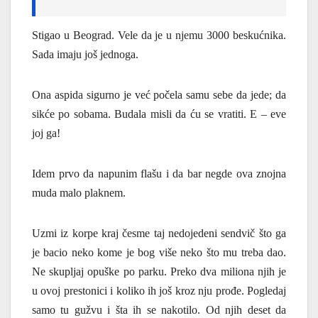
Stigao u Beograd. Vele da je u njemu 3000 beskućnika.
Sada imaju još jednoga.
Ona aspida sigurno je već počela samu sebe da jede; da
sikće po sobama. Budala misli da ću se vratiti. E – eve
joj ga!
Idem prvo da napunim flašu i da bar negde ova znojna
muda malo plaknem.
Uzmi iz korpe kraj česme taj nedojedeni sendvič što ga
je bacio neko kome je bog više neko što mu treba dao.
Ne skupljaj opuške po parku. Preko dva miliona njih je
u ovoj prestonici i koliko ih još kroz nju prođe. Pogledaj
samo tu gužvu i šta ih se nakotilo. Od njih deset da