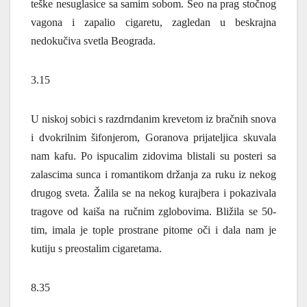
teške nesuglasice sa samim sobom. Seo na prag stočnog
vagona i zapalio cigaretu, zagledan u beskrajna
nedokučiva svetla Beograda.
3.15
U niskoj sobici s razdrndanim krevetom iz bračnih snova
i dvokrilnim šifonjerom, Goranova prijateljica skuvala
nam kafu. Po ispucalim zidovima blistali su posteri sa
zalascima sunca i romantikom držanja za ruku iz nekog
drugog sveta. Žalila se na nekog kurajbera i pokazivala
tragove od kaiša na ručnim zglobovima. Bližila se 50-
tim, imala je tople prostrane pitome oči i dala nam je
kutiju s preostalim cigaretama.
8.35