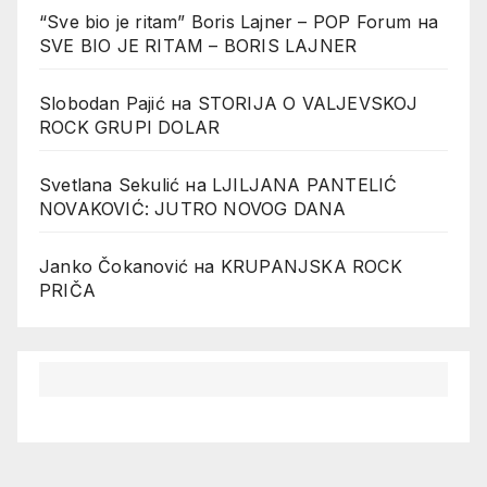
“Sve bio je ritam” Boris Lajner – POP Forum
на
SVE BIO JE RITAM – BORIS LAJNER
Slobodan Pajić
на
STORIJA O VALJEVSKOJ
ROCK GRUPI DOLAR
Svetlana Sekulić
на
LJILJANA PANTELIĆ
NOVAKOVIĆ: JUTRO NOVOG DANA
Janko Čokanović
на
KRUPANJSKA ROCK
PRIČA