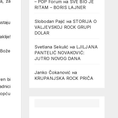
a, za
– POP Forum
на
SVE BIO JE
RITAM – BORIS LAJNER
Slobodan Pajić
на
STORIJA O
ustaju
VALJEVSKOJ ROCK GRUPI
DOLAR
lije!
Svetlana Sekulić
на
LJILJANA
j Bože
PANTELIĆ NOVAKOVIĆ:
JUTRO NOVOG DANA
Janko Čokanović
на
KRUPANJSKA ROCK PRIČA
ren bi
adnici
eopću