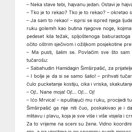
– Neka stave tebi, hajvanu jedan. Ostavi je haj
– Tko je to rekao? Tko je to rekao? – okretao 
– Ja sam to rekao! – isprsi se ispred njega lj
ruku golemih kao butina njegove noge, kojima 
pedeset kila težak, spljoštenoga baburastoga
očito oštrim sječivom i ožiljkom posjekotine prek
– Ma pusti, šalim se. Povlačim sve što sam
tučarošu:
– Sabahudin Hamidagin Šimširpašić, za prijatelje
– I bolje je da si se samo šalio! – prihvati t
čulo pucketanje kostiju, cika i vriska, skakutanj
– Oj!.. Nane moja! Oj!… Oj!… Oj!
– Ićo Mrvica! – ispuštajući mu ruku, procijedi 
Šimširpašić ga nije niti čuo, poskakivao je i d
mlitavu i plavu, koja je sve više i više visjela i crn
Za to vrijeme na sceni su žene. Vidno koordin
nije, a na vijestima je ne spominju punih mjesec