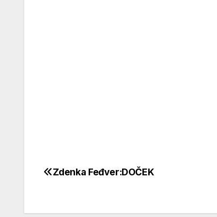
Zdenka Feđver:DOČEK
Кретање
чланка