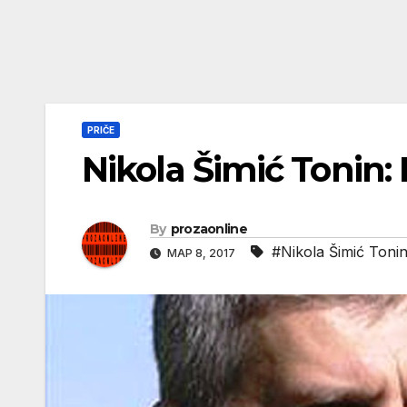
PRIČE
Nikola Šimić Tonin:
By
prozaonline
#Nikola Šimić Toni
МАР 8, 2017