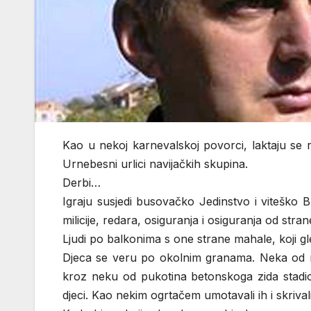
Kao u nekoj karnevalskoj povorci, laktaju se r
Urnebesni urlici navijačkih skupina.
Derbi…
Igraju susjedi busovačko Jedinstvo i viteško 
milicije, redara, osiguranja i osiguranja od st
Ljudi po balkonima s one strane mahale, koji gl
Djeca se veru po okolnim granama. Neka od nj
kroz neku od pukotina betonskoga zida stadion
djeci. Kao nekim ogrtačem umotavali ih i skrivali