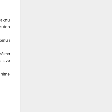
 jaknu
nutno
pinu i
začima
a sve
 hitne