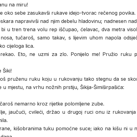
vanu na miru!
se oko sebe zasukavši rukave idejo-tvorac rečenog povika.
udeskara napravivši nad njim debelu hladovinu; nadnesen nad
bi u tren trena volu rep iščupao, ćelavac, dva metra viso
 nosa, tučaroš, samo takav, s lijevim uhom napola odsje
o cijeloga lica.
 rekao. Eto, ne uzmi za zlo. Ponijelo me! Pružio ruku 
 Šiki!
učaroš pruženu ruku koju u rukovanju tako stegnu da se sk
e u mjestu, na vrhu nožnih prstiju, Šikija-Šimiširpašića:
tučaroš nemarno kroz rijetke polomljene zube.
alje, jaučući, cvileći, držao u drugoj ruci onu iz rukovanj
ila.
irane, kišobranima tuku pomoćne suce; iako na kišu ni u n
 dana.