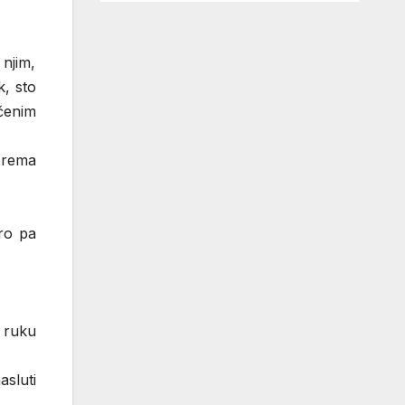
 njim,
k, sto
čenim
prema
oro pa
a ruku
asluti