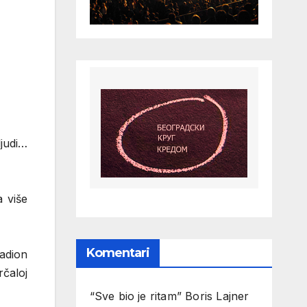
ljudi…
a više
Komentari
adion
rčaloj
“Sve bio je ritam” Boris Lajner