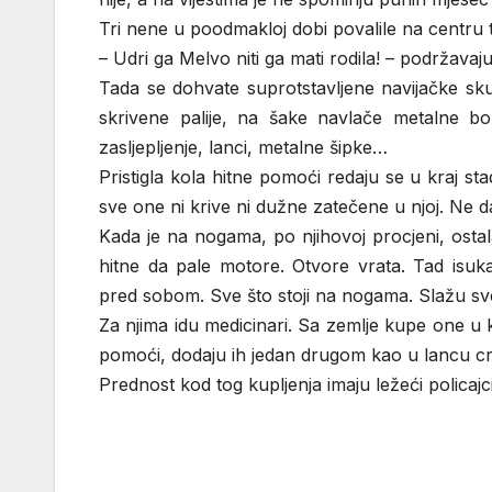
Tri nene u poodmakloj dobi povalile na centru te
– Udri ga Melvo niti ga mati rodila! – podržavaj
Tada se dohvate suprotstavljene navijačke skup
skrivene palije, na šake navlače metalne b
zasljepljenje, lanci, metalne šipke…
Pristigla kola hitne pomoći redaju se u kraj st
sve one ni krive ni dužne zatečene u njoj. Ne 
Kada je na nogama, po njihovoj procjeni, ostal
hitne da pale motore. Otvore vrata. Tad is
pred sobom. Sve što stoji na nogama. Slažu sv
Za njima idu medicinari. Sa zemlje kupe one u kr
pomoći, dodaju ih jedan drugom kao u lancu c
Prednost kod tog kupljenja imaju ležeći policajci