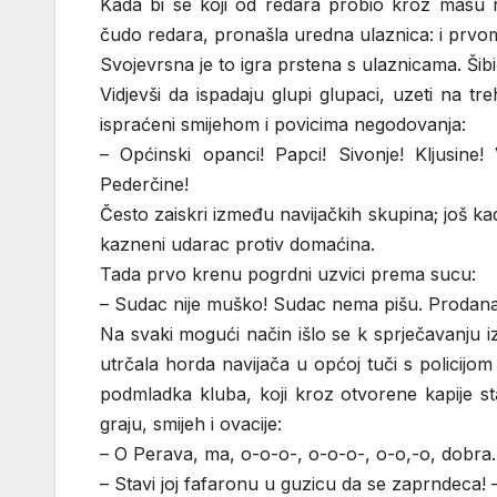
Kada bi se koji od redara probio kroz masu 
čudo redara, pronašla uredna ulaznica: i prvo
Svojevrsna je to igra prstena s ulaznicama. Šib
Vidjevši da ispadaju glupi glupaci, uzeti na tre
ispraćeni smijehom i povicima negodovanja:
– Općinski opanci! Papci! Sivonje! Kljusine!
Pederčine!
Često zaiskri između navijačkih skupina; još kad
kazneni udarac protiv domaćina.
Tada prvo krenu pogrdni uzvici prema sucu:
– Sudac nije muško! Sudac nema pišu. Prodana d
Na svaki mogući način išlo se k sprječavanju i
utrčala horda navijača u općoj tuči s policijo
podmladka kluba, koji kroz otvorene kapije s
graju, smijeh i ovacije:
– O Perava, ma, o-o-o-, o-o-o-, o-o,-o, dobr
– Stavi joj fafaronu u guzicu da se zaprndeca!