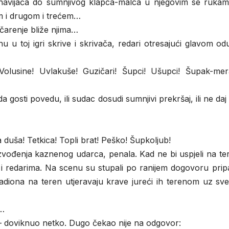
navijača do sumnjivog klapca-malca u njegovim se rukam
m i drugom i trećem…
ičarenje bliže njima…
hu u toj igri skrive i skrivača, redari otresajući glavom od
 Volusine! Uvlakuše! Guzičari! Šupci! Ušupci! Šupak-merak
a gosti povedu, ili sudac dosudi sumnjivi prekršaj, ili ne da
uša! Tetkica! Topli brat! Peško! Šupkoljub!
zvođenja kaznenog udarca, penala. Kad ne bi uspjeli na te
m i redarima. Na scenu su stupali po ranijem dogovoru prip
tadiona na teren utjeravaju krave jureći ih terenom uz sv
a…
 – doviknuo netko. Dugo čekao nije na odgovor: