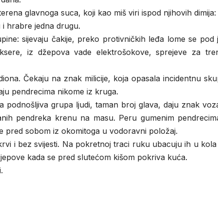
rena glavnoga suca, koji kao miš viri ispod njihovih dimija:
u i hrabre jedna drugu.
ine: sijevaju čakije, preko protivničkih leđa lome se pod
oksere, iz džepova vade elektrošokove, sprejeve za tre
adiona. Čekaju na znak milicije, koja opasala incidentnu sku
daju pendrecima nikome iz kruga.
a podnošljiva grupa ljudi, taman broj glava, daju znak vo
ukanih pendreka krenu na masu. Peru gumenim pendrecim
e pred sobom iz okomitoga u vodoravni položaj.
vi i bez svijesti. Na pokretnoj traci ruku ubacuju ih u kola
rjepove kada se pred slutećom kišom pokriva kuća.
.