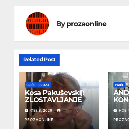
By
prozaonline
Related Post
PRIČE
PROZA
PRIČE
Kosa Pakuševskij:
AND
ZLOSTAVLJANJE
KON
ФЕБ 8, 2026
НОВ 4
PROZAONLINE
PROZAO