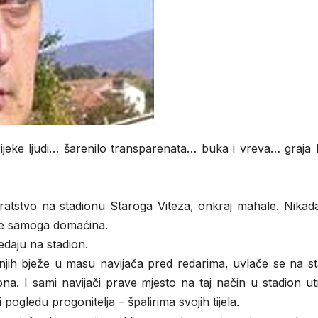
ijeke ljudi… šarenilo transparenata… buka i vreva… graja 
Bratstvo na stadionu Staroga Viteza, onkraj mahale. Nikad
rane samoga domaćina.
edaju na stadion.
ih bježe u masu navijača pred redarima, uvlače se na st
a. I sami navijači prave mjesto na taj način u stadion ut
 pogledu progonitelja – špalirima svojih tijela.