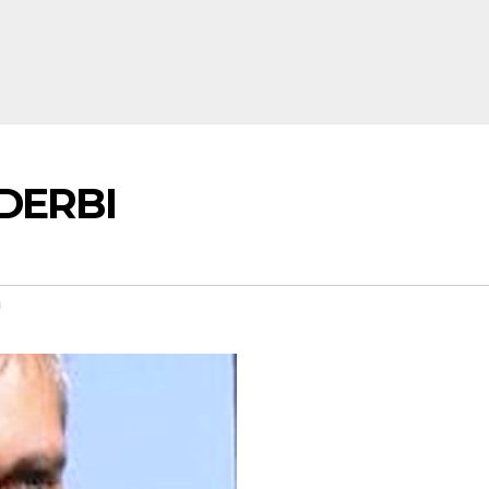
 DERBI
n