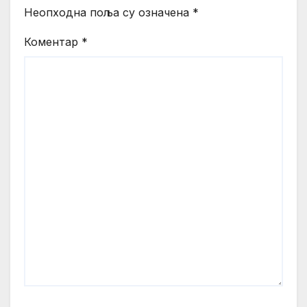
Неопходна поља су означена
*
Коментар
*