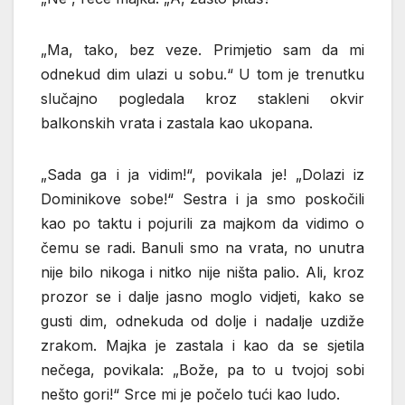
„Ma, tako, bez veze. Primjetio sam da mi
odnekud dim ulazi u sobu.“ U tom je trenutku
slučajno pogledala kroz stakleni okvir
balkonskih vrata i zastala kao ukopana.
„Sada ga i ja vidim!“, povikala je! „Dolazi iz
Dominikove sobe!“ Sestra i ja smo poskočili
kao po taktu i pojurili za majkom da vidimo o
čemu se radi. Banuli smo na vrata, no unutra
nije bilo nikoga i nitko nije ništa palio. Ali, kroz
prozor se i dalje jasno moglo vidjeti, kako se
gusti dim, odnekuda od dolje i nadalje uzdiže
zrakom. Majka je zastala i kao da se sjetila
nečega, povikala: „Bože, pa to u tvojoj sobi
nešto gori!“ Srce mi je počelo tući kao ludo.