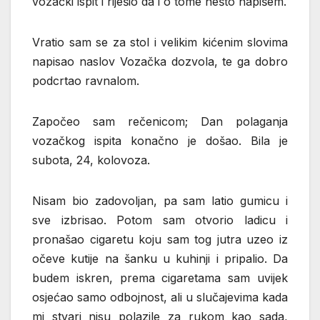
vozački ispit i riješio da i o tome nešto napišem.
Vratio sam se za stol i velikim kićenim slovima
napisao naslov Vozačka dozvola, te ga dobro
podcrtao ravnalom.
Započeo sam rečenicom; Dan polaganja
vozačkog ispita konačno je došao. Bila je
subota, 24, kolovoza.
Nisam bio zadovoljan, pa sam latio gumicu i
sve izbrisao. Potom sam otvorio ladicu i
pronašao cigaretu koju sam tog jutra uzeo iz
očeve kutije na šanku u kuhinji i pripalio. Da
budem iskren, prema cigaretama sam uvijek
osjećao samo odbojnost, ali u slučajevima kada
mi stvari nisu polazile za rukom kao sada,