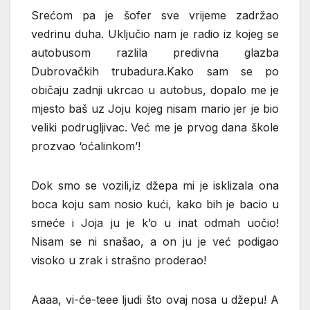
Srećom pa je šofer sve vrijeme zadržao
vedrinu duha. Uključio nam je radio iz kojeg se
autobusom razlila predivna glazba
Dubrovačkih trubadura.Kako sam se po
običaju zadnji ukrcao u autobus, dopalo me je
mjesto baš uz Joju kojeg nisam mario jer je bio
veliki podrugljivac. Već me je prvog dana škole
prozvao ‘oćalinkom’!
Dok smo se vozili,iz džepa mi je isklizala ona
boca koju sam nosio kući, kako bih je bacio u
smeće i Joja ju je k’o u inat odmah uočio!
Nisam se ni snašao, a on ju je već podigao
visoko u zrak i strašno proderao!
Aaaa, vi-će-teee ljudi što ovaj nosa u džepu! A