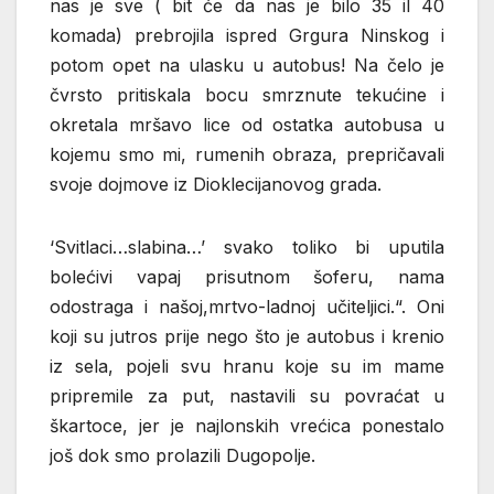
nas je sve ( bit će da nas je bilo 35 il 40
komada) prebrojila ispred Grgura Ninskog i
potom opet na ulasku u autobus! Na čelo je
čvrsto pritiskala bocu smrznute tekućine i
okretala mršavo lice od ostatka autobusa u
kojemu smo mi, rumenih obraza, prepričavali
svoje dojmove iz Dioklecijanovog grada.
‘Svitlaci…slabina…’ svako toliko bi uputila
bolećivi vapaj prisutnom šoferu, nama
odostraga i našoj,mrtvo-ladnoj učiteljici.“. Oni
koji su jutros prije nego što je autobus i krenio
iz sela, pojeli svu hranu koje su im mame
pripremile za put, nastavili su povraćat u
škartoce, jer je najlonskih vrećica ponestalo
još dok smo prolazili Dugopolje.