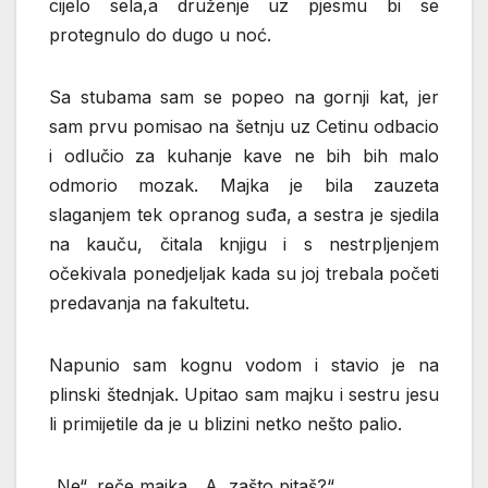
cijelo sela,a druženje uz pjesmu bi se
protegnulo do dugo u noć.
Sa stubama sam se popeo na gornji kat, jer
sam prvu pomisao na šetnju uz Cetinu odbacio
i odlučio za kuhanje kave ne bih bih malo
odmorio mozak. Majka je bila zauzeta
slaganjem tek opranog suđa, a sestra je sjedila
na kauču, čitala knjigu i s nestrpljenjem
očekivala ponedjeljak kada su joj trebala početi
predavanja na fakultetu.
Napunio sam kognu vodom i stavio je na
plinski štednjak. Upitao sam majku i sestru jesu
li primijetile da je u blizini netko nešto palio.
„Ne“, reče majka. „A, zašto pitaš?“