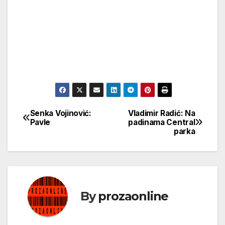
Senka Vojinović:
Vladimir Radić: Na
Кретање
Pavle
padinama Central
parka
чланка
By
prozaonline