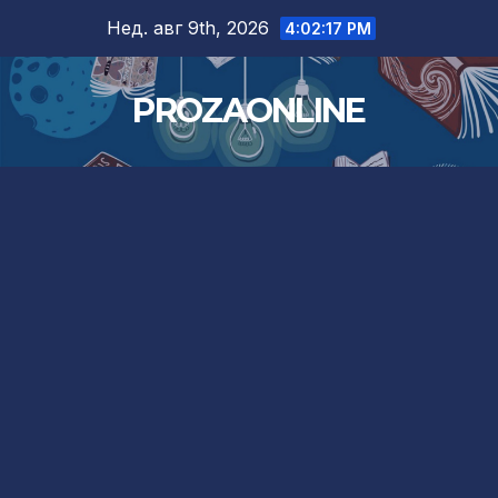
Skip
Нед. авг 9th, 2026
4:02:18 PM
to
content
PROZAONLINE