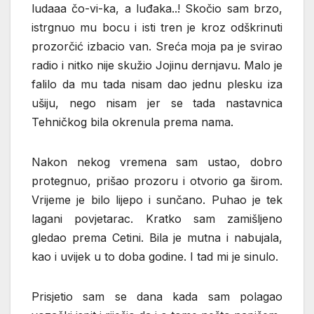
ludaaa čo-vi-ka, a luđaka..! Skočio sam brzo,
istrgnuo mu bocu i isti tren je kroz odškrinuti
prozorčić izbacio van. Sreća moja pa je svirao
radio i nitko nije skužio Jojinu dernjavu. Malo je
falilo da mu tada nisam dao jednu plesku iza
ušiju, nego nisam jer se tada nastavnica
Tehničkog bila okrenula prema nama.
Nakon nekog vremena sam ustao, dobro
protegnuo, prišao prozoru i otvorio ga širom.
Vrijeme je bilo lijepo i sunčano. Puhao je tek
lagani povjetarac. Kratko sam zamišljeno
gledao prema Cetini. Bila je mutna i nabujala,
kao i uvijek u to doba godine. I tad mi je sinulo.
Prisjetio sam se dana kada sam polagao