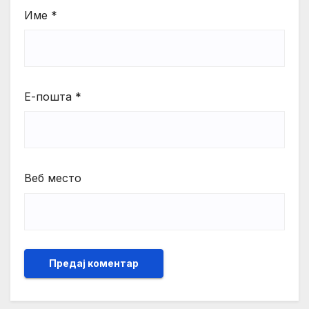
Име
*
Е-пошта
*
Веб место