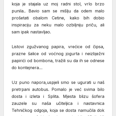
koja je stajala uz moj radni stol, vrlo brzo
punila.. Bavio sam se mišlju da odem malo
prošetati obalom Cetine, kako bih dobio
inspiraciju za neku malo ozbiljniju priču, ali
sam ipak nastavljao.
Listovi zgužvanog papira, vrećice od čipsa,
prazne šalice od voćnog jogurta i neizbježni
papirići od bombona, tražili su da ih se odnese
do kontejnera…
Uz puno napora,uspjeli smo se ugurati u naš
pretrpani autobus. Pomalo je već svima bilo
dosta i izleta i Splita. Mjesta blizu šofera
zauzele su naša učiteljica i nastavnica
Tehničkog odgoja, koja se dosta namučila dok