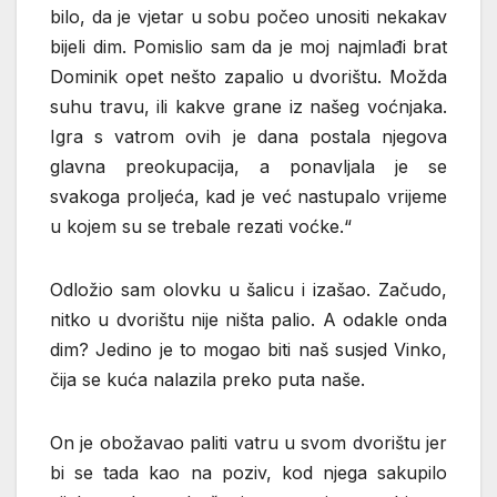
bilo, da je vjetar u sobu počeo unositi nekakav
bijeli dim. Pomislio sam da je moj najmlađi brat
Dominik opet nešto zapalio u dvorištu. Možda
suhu travu, ili kakve grane iz našeg voćnjaka.
Igra s vatrom ovih je dana postala njegova
glavna preokupacija, a ponavljala je se
svakoga proljeća, kad je već nastupalo vrijeme
u kojem su se trebale rezati voćke.“
Odložio sam olovku u šalicu i izašao. Začudo,
nitko u dvorištu nije ništa palio. A odakle onda
dim? Jedino je to mogao biti naš susjed Vinko,
čija se kuća nalazila preko puta naše.
On je obožavao paliti vatru u svom dvorištu jer
bi se tada kao na poziv, kod njega sakupilo