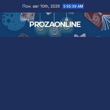
Skip
Пон. авг 10th, 2026
5:55:41 AM
to
content
PROZAONLINE