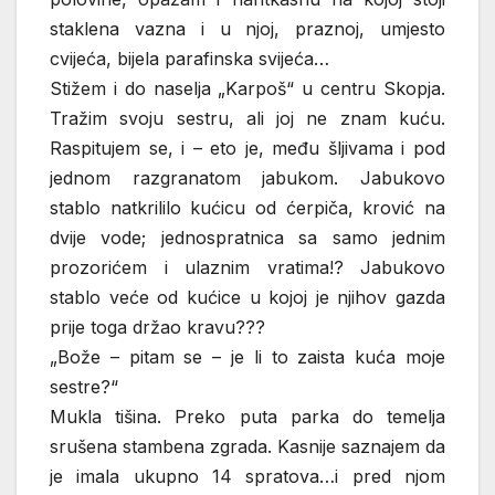
staklena vazna i u njoj, praznoj, umjesto
cvijeća, bijela parafinska svijeća…
Stižem i do naselja „Karpoš“ u centru Skopja.
Tražim svoju sestru, ali joj ne znam kuću.
Raspitujem se, i – eto je, među šljivama i pod
jednom razgranatom jabukom. Jabukovo
stablo natkrililo kućicu od ćerpiča, krović na
dvije vode; jednospratnica sa samo jednim
prozorićem i ulaznim vratima!? Jabukovo
stablo veće od kućice u kojoj je njihov gazda
prije toga držao kravu???
„Bože – pitam se – je li to zaista kuća moje
sestre?“
Mukla tišina. Preko puta parka do temelja
srušena stambena zgrada. Kasnije saznajem da
je imala ukupno 14 spratova…i pred njom