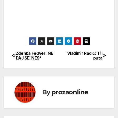
Zdenka Feđver: NE
Vladimir Radić: Tri
Кретање
DAJ SE INES*
puta
чланка
By
prozaonline