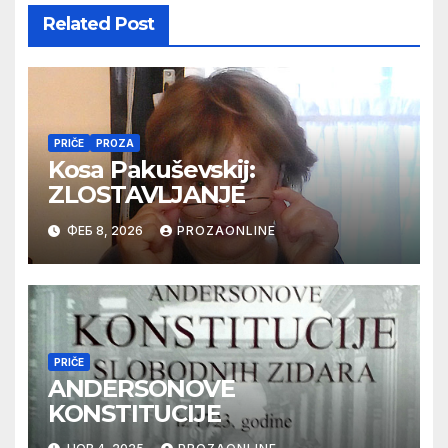
Related Post
PRIČE
PROZA
Kosa Pakuševskij:
ZLOSTAVLJANJE
ФЕБ 8, 2026
PROZAONLINE
PRIČE
ANDERSONOVE
KONSTITUCIJE