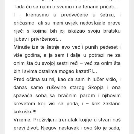
Tada ću sa njom o svemu i na tenane pričati…
I , krenusmo u predvečerje u šetnju, i
pričasmo, ali su meni uvijek nedostajale prave
riječi s kojima bih joj iskazao svoju bratsku
ljubav i privrženost…
Minuše iza te šetnje evo već i punih pedeset i
više godina, a ja sam i dalje u potrazi ne za
onim šta ću svojoj sestri reći – već za onim šta
bih i svima ostalima mogao kazati?!…
Pred očima su mi, kao da sam ih jučer vidio, i
danas samo ruševine starog Skopja i ona
spavaća soba sa bračnim parom i njihovim
krevetom koji visi sa poda, i – krik zaklane
kokoške!!!
Vrijeme. Proživljeni trenutak koji je u stvari naš
pravi život. Njegov nastavak i ovo što je sada,