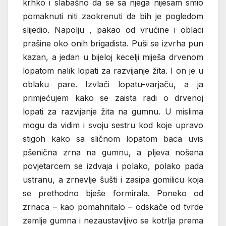
krhko i slabašno da se sa njega nijesam smio
pomaknuti niti zaokrenuti da bih je pogledom
slijedio. Napolju , pakao od vrućine i oblaci
prašine oko onih brigadista. Puši se izvrha pun
kazan, a jedan u bijeloj kecelji miješa drvenom
lopatom nalik lopati za razvijanje žita. I on je u
oblaku pare. Izvlači lopatu-varjaču, a ja
primjećujem kako se zaista radi o drvenoj
lopati za razvijanje žita na gumnu. U mislima
mogu da vidim i svoju sestru kod koje upravo
stigoh kako sa sličnom lopatom baca uvis
pšenična zrna na gumnu, a pljeva nošena
povjetarcem se izdvaja i polako, polako pada
ustranu, a zrnevlje šušti i zasipa gomilicu koja
se prethodno bješe formirala. Poneko od
zrnaca – kao pomahnitalo – odskače od tvrde
zemlje gumna i nezaustavljivo se kotrlja prema