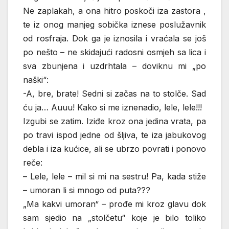
Ne zaplakah, a ona hitro poskoči iza zastora ,
te iz onog manjeg sobička iznese poslužavnik
od rosfraja. Dok ga je iznosila i vraćala se još
po nešto – ne skidajući radosni osmjeh sa lica i
sva zbunjena i uzdrhtala – doviknu mi „po
naški“:
-A, bre, brate! Sedni si začas na to stolče. Sad
ću ja… Auuu! Kako si me iznenadio, lele, lele!!!
Izgubi se zatim. Iziđe kroz ona jedina vrata, pa
po travi ispod jedne od šljiva, te iza jabukovog
debla i iza kućice, ali se ubrzo povrati i ponovo
reče:
– Lele, lele – mil si mi na sestru! Pa, kada stiže
– umoran li si mnogo od puta???
„Ma kakvi umoran“ – prođe mi kroz glavu dok
sam sjedio na „stolčetu“ koje je bilo toliko