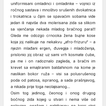
uniformisani omladinci i omladinke – vojnici iz
ročnog sastava i mnoštvo srušenih dvokatnica
i trokatnica u čijim se spavaćim sobama vide
jedan ili najviše dva molerisana zida sa slikom
sa vjenčanja nekada mladog bračnog para!!!
Gleda me odozgo crnooka žena bujne kose
koja joj nalikuje na nekakvu „afro-frizuru“ – a
njezin mlađani ergen, đuvegija i mladoženja,
prislonio joj obraz uz sami vrh kosmate ćube,
pa me i on radoznalo zagleda, a bračni im
krevet sa emajliranim baldahinom na kome je
naslikan bokor ruža – visi sa polusrušenog
poda od patosa, ispranog, a sada prašnjavog,
a nikada prije toga neolajisanog…
Osim tog jedinog, čeonog i onog drugog
bočnog zida kojeg u stvari i nema više od
polovine, opažam i nahtkasnu na kojoj stoji