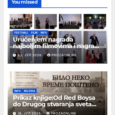
You missed
FESTIVALI
FILM
INFO
Uručenjem nagrada
najboljim filmovima i nagrade
„Aleksandar Lifka“ Radošu
23. ЈУЛ 2026.
PROZAONLINE
Bajiću svečano zatvoren 33.
Festival evropskog filma Palić
INFO
MUZIKA
Prikaz knjige:Od Red Boysa
do Drugog stvaranja sveta
(bilo neko vreme pošteno)
18. ЈУЛ 2026.
PROZAONLINE