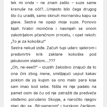
tek mi onda – ne znam zašto – suze same
krenuše na oči!?…Umjesto bilo čega drugog
što ću uraditi, samo skinuh mornarsku kapu sa
glave. Sestra ne opazi moje suze. Ponovo
bijah hrabri momčina i nasmijah se onom
zakotrljalom pčeničnom zrncetu, i opet rekoh:
„To je za kokošku!“
Sestra nekud iziđe. Začuh tupi udarc sjekirom i
predsmrtni krik zaklane kokoške pod
jabukovim stablom….???
„Oh, ne-eee!!!“ – izustih žalostivo znajući da to
ona čini zbog mene, smišljajući usput kakav
poklon da joj kupim sa ono malo para koje
sam imao kod sebe. Ništa mi nije padalo na
pamet osim da ću od nje zatražiti da predveče
obiđemo porušeno Skopje, a naročito njegov
stari dio sa „Bit-pazarom“ i turskom čaršijom.