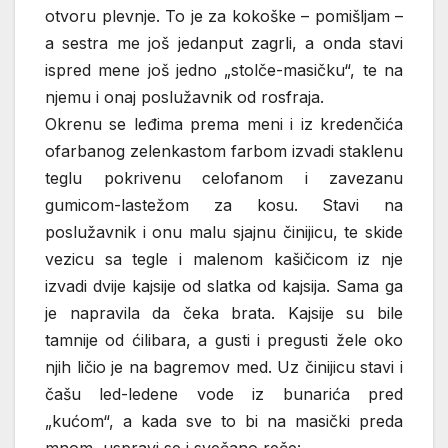
otvoru plevnje. To je za kokoške – pomišljam –
a sestra me još jedanput zagrli, a onda stavi
ispred mene još jedno „stolče-masičku“, te na
njemu i onaj poslužavnik od rosfraja.
Okrenu se leđima prema meni i iz kredenčića
ofarbanog zelenkastom farbom izvadi staklenu
teglu pokrivenu celofanom i zavezanu
gumicom-lastežom za kosu. Stavi na
poslužavnik i onu malu sjajnu činijicu, te skide
vezicu sa tegle i malenom kašičicom iz nje
izvadi dvije kajsije od slatka od kajsija. Sama ga
je napravila da čeka brata. Kajsije su bile
tamnije od ćilibara, a gusti i pregusti žele oko
njih ličio je na bagremov med. Uz činijicu stavi i
čašu led-ledene vode iz bunarića pred
„kućom“, a kada sve to bi na masički preda