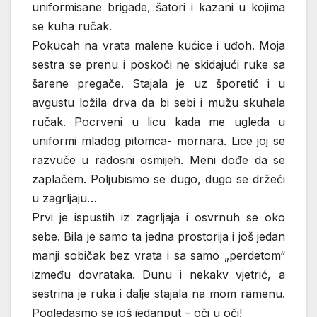
uniformisane brigade, šatori i kazani u kojima
se kuha ručak.
Pokucah na vrata malene kućice i uđoh. Moja
sestra se prenu i poskoči ne skidajući ruke sa
šarene pregače. Stajala je uz šporetić i u
avgustu ložila drva da bi sebi i mužu skuhala
ručak. Pocrveni u licu kada me ugleda u
uniformi mladog pitomca- mornara. Lice joj se
razvuče u radosni osmijeh. Meni dođe da se
zaplačem. Poljubismo se dugo, dugo se držeći
u zagrljaju…
Prvi je ispustih iz zagrljaja i osvrnuh se oko
sebe. Bila je samo ta jedna prostorija i još jedan
manji sobičak bez vrata i sa samo „perdetom“
između dovrataka. Dunu i nekakv vjetrić, a
sestrina je ruka i dalje stajala na mom ramenu.
Pogledasmo se još jedanput – oči u oči!