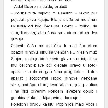
mnom, uspravi se i svečano reče:
– Ajde! Dobro mi dojde, brate!!!
– Poubavo te najdov, mila sestro! – rekoh joj i
pojedoh prvu kajsiju. Bila je slađa od melema i
ukusnija od bilo čega na svijetu – toliko, da
istog trena zgrabih čašu sa vodom i otpih dva
gutljaja.
Ostavih čašu na masičku te nad šporetom
opazih njihovu sliku sa vjenčanja… Njezin muž
Stojan, malo je bio iskrivio glavu na slici, ali su
mu čelično-plave oči gledale pravo u foto-
aparat kao da će ga očima progutati – i foto-
aparat i fotografa! Ispod njihove vjenčane
slike, nad šporetom, kvadratasta bijela plahtica
i na njoj crvenim koncem izvezeni golub i
golubica kako se kljunovima dodiruju!!!
Pojedoh i drugu kajsiju. Popih još malo vode i