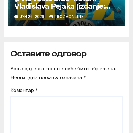
Vladislava Pejaka (izdanje:
Jugoton/Croatia Records
ЈУН 26, 2026
PROZAONLINE
Beograd 2026)
Оставите одговор
Ваша адреса е-поште неће бити објављена.
Неопходна поља су означена
*
Коментар
*