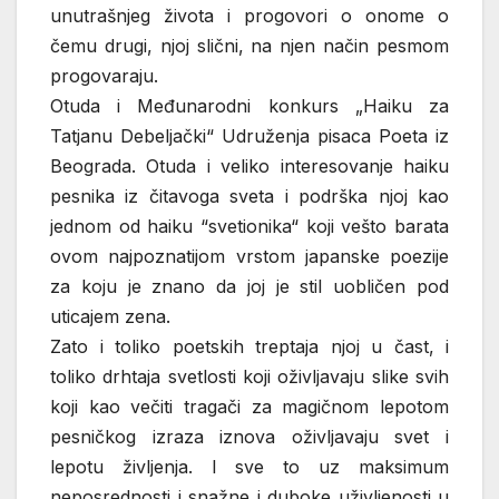
unutrašnjeg života i progovori o onome o
čemu drugi, njoj slični, na njen način pesmom
progovaraju.
Otuda i Međunarodni konkurs „Haiku za
Tatjanu Debeljački“ Udruženja pisaca Poeta iz
Beograda. Otuda i veliko interesovanje haiku
pesnika iz čitavoga sveta i podrška njoj kao
jednom od haiku “svetionika“ koji vešto barata
ovom najpoznatijom vrstom japanske poezije
za koju je znano da joj je stil uobličen pod
uticajem zena.
Zato i toliko poetskih treptaja njoj u čast, i
toliko drhtaja svetlosti koji oživljavaju slike svih
koji kao večiti tragači za magičnom lepotom
pesničkog izraza iznova oživljavaju svet i
lepotu življenja. I sve to uz maksimum
neposrednosti i snažne i duboke uživljenosti u