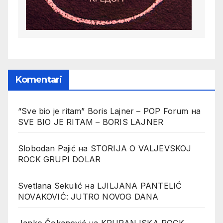
Komentari
“Sve bio je ritam” Boris Lajner – POP Forum
на
SVE BIO JE RITAM – BORIS LAJNER
Slobodan Pajić
на
STORIJA O VALJEVSKOJ
ROCK GRUPI DOLAR
Svetlana Sekulić
на
LJILJANA PANTELIĆ
NOVAKOVIĆ: JUTRO NOVOG DANA