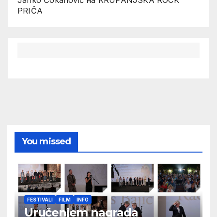
Janko Čokanović
на
KRUPANJSKA ROCK
PRIČA
You missed
FESTIVALI
FILM
INFO
Uručenjem nagrada