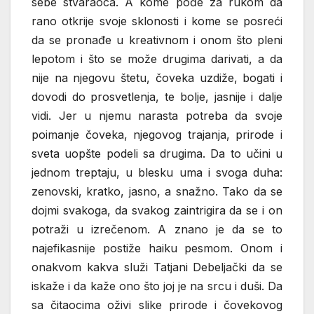
sebe stvaraoca. A kome pođe za rukom da
rano otkrije svoje sklonosti i kome se posreći
da se pronađe u kreativnom i onom što pleni
lepotom i što se može drugima darivati, a da
nije na njegovu štetu, čoveka uzdiže, bogati i
dovodi do prosvetlenja, te bolje, jasnije i dalje
vidi. Jer u njemu narasta potreba da svoje
poimanje čoveka, njegovog trajanja, prirode i
sveta uopšte podeli sa drugima. Da to učini u
jednom treptaju, u blesku uma i svoga duha:
zenovski, kratko, jasno, a snažno. Tako da se
dojmi svakoga, da svakog zaintrigira da se i on
potraži u izrečenom. A znano je da se to
najefikasnije postiže haiku pesmom. Onom i
onakvom kakva služi Tatjani Debeljački da se
iskaže i da kaže ono što joj je na srcu i duši. Da
sa čitaocima oživi slike prirode i čovekovog