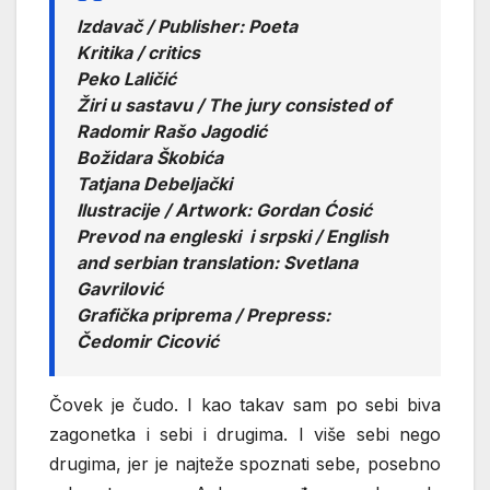
Izdavač / Publisher: Poeta
Kritika / critics
Peko Laličić
Žiri u sastavu / The jury consisted of
Radomir Rašo Jagodić
Božidara Škobića
Tatjana Debeljački
Ilustracije / Artwork: Gordan Ćosić
Prevod na engleski i srpski / English
and serbian translation: Svetlana
Gavrilović
Grafička priprema / Prepress:
Čedomir Cicović
Čovek je čudo. I kao takav sam po sebi biva
zagonetka i sebi i drugima. I više sebi nego
drugima, jer je najteže spoznati sebe, posebno