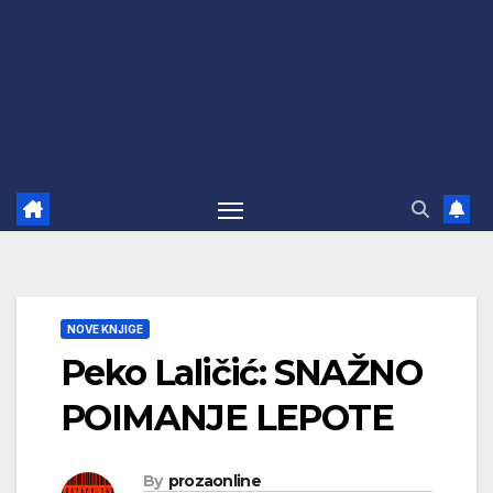
NOVE KNJIGE
Peko Laličić: SNAŽNO
POIMANJE LEPOTE
By
prozaonline