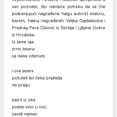
već poznato, što nameće potrebu da se (ne
podcenjujući nagrađene haigu autore) istaknu,
barem, haikui nagrađenih: Veljka Gajdaševića i
Predrag Pera Ćiković iz Serbije i Ljiljane Dobre
iz Hrvatske.
Iz tame sija
zrno bisera
sa niske otkinuto
i ove jeseni
požuteli list čeka prijatelja
na pragu
kad ti iz oka
polete svici u noć
zavidi mjesec