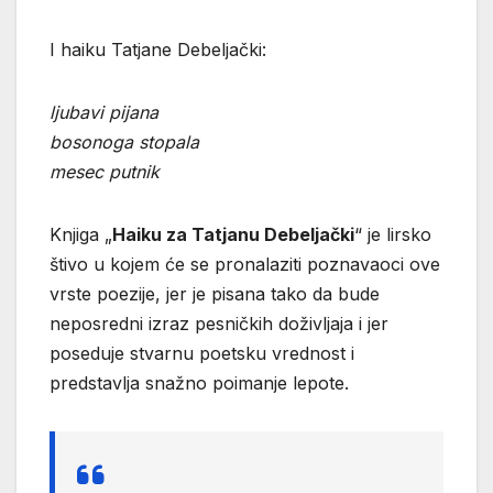
I haiku Tatjane Debeljački:
ljubavi pijana
bosonoga stopala
mesec putnik
Knjiga „
Haiku za Tatjanu Debeljački
“ je lirsko
štivo u kojem će se pronalaziti poznavaoci ove
vrste poezije, jer je pisana tako da bude
neposredni izraz pesničkih doživljaja i jer
poseduje stvarnu poetsku vrednost i
predstavlja snažno poimanje lepote.