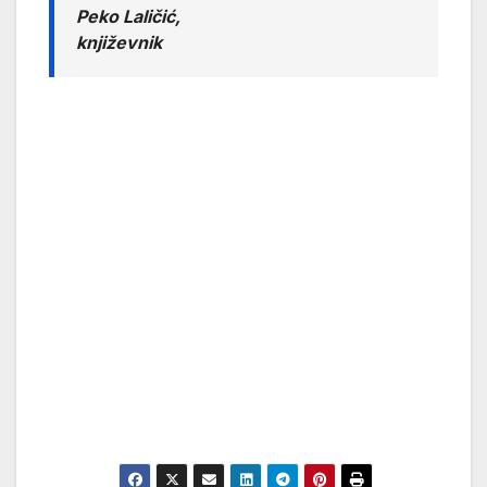
Peko Laličić,
književnik