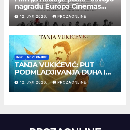
nagradu Europa Cinemas
Label na Filmskom festivalu
12. ЈУЛ 2026.
PROZAONLINE
u Karlovim Varima
INFO
NOVE KNJIGE
TANJA VUKIĆEVIĆ: PUT
PODMLADJIVANJA DUHA I
TELA SA TESLOM
12. ЈУЛ 2026.
PROZAONLINE