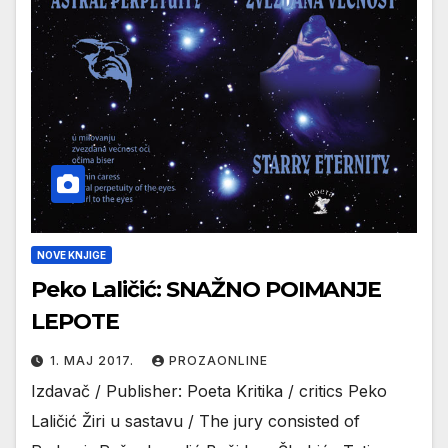
NOVE KNJIGE
Peko Laličić: SNAŽNO POIMANJE
LEPOTE
1. МАЈ 2017.
PROZAONLINE
Izdavač / Publisher: Poeta Kritika / critics Peko
Laličić Žiri u sastavu / The jury consisted of