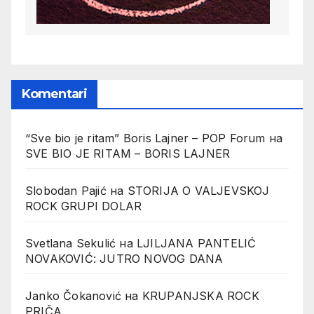
Komentari
“Sve bio je ritam” Boris Lajner – POP Forum
на
SVE BIO JE RITAM – BORIS LAJNER
Slobodan Pajić
на
STORIJA O VALJEVSKOJ
ROCK GRUPI DOLAR
Svetlana Sekulić
на
LJILJANA PANTELIĆ
NOVAKOVIĆ: JUTRO NOVOG DANA
Janko Čokanović
на
KRUPANJSKA ROCK
PRIČA