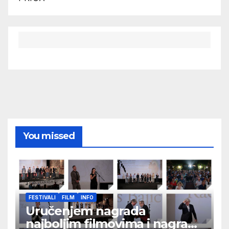
You missed
FESTIVALI
FILM
INFO
Uručenjem nagrada
najboljim filmovima i nagrade