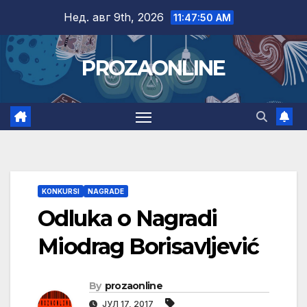
Skip
Нед. авг 9th, 2026
11:47:51 AM
to
content
PROZAONLINE
KONKURSI
NAGRADE
Odluka o Nagradi
Miodrag Borisavljević
By
prozaonline
ЈУЛ 17, 2017