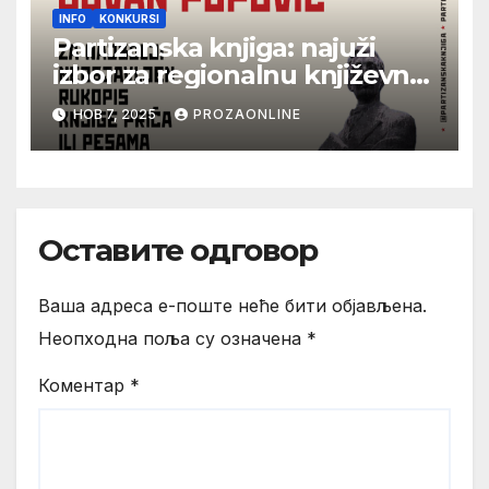
INFO
KONKURSI
Partizanska knjiga: najuži
izbor za regionalnu književnu
nagradu Jovan Popović
НОВ 7, 2025
PROZAONLINE
Оставите одговор
Ваша адреса е-поште неће бити објављена.
Неопходна поља су означена
*
Коментар
*