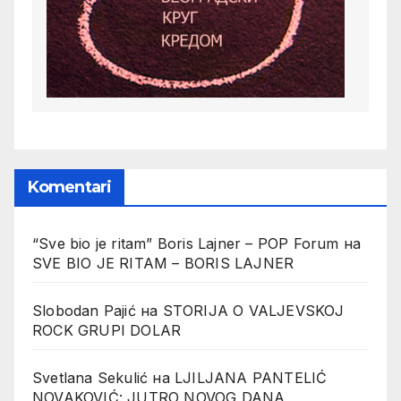
Komentari
“Sve bio je ritam” Boris Lajner – POP Forum
на
SVE BIO JE RITAM – BORIS LAJNER
Slobodan Pajić
на
STORIJA O VALJEVSKOJ
ROCK GRUPI DOLAR
Svetlana Sekulić
на
LJILJANA PANTELIĆ
NOVAKOVIĆ: JUTRO NOVOG DANA