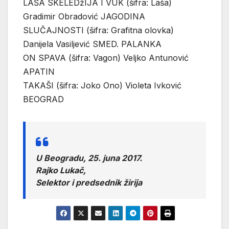
LAŠA SKELEDžIJA I VUK (šifra: Laša)
Gradimir Obradović JAGODINA
SLUČAJNOSTI (šifra: Grafitna olovka)
Danijela Vasiljević SMED. PALANKA
ON SPAVA (šifra: Vagon) Veljko Antunović
APATIN
TAKAŠI (šifra: Joko Ono) Violeta Ivković
BEOGRAD
U Beogradu, 25. juna 2017.
Rajko Lukač,
Selektor i predsednik žirija