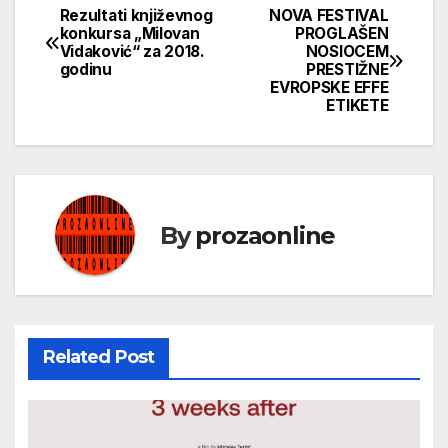
Rezultati književnog
NOVA FESTIVAL
Кретање
konkursa „Milovan
PROGLAŠEN
Vidaković“ za 2018.
NOSIOCEM
чланка
godinu
PRESTIŽNE
EVROPSKE EFFE
ETIKETE
By
prozaonline
Related Post