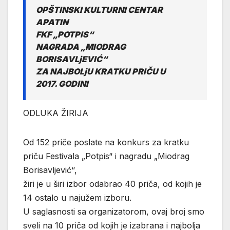
OPŠTINSKI KULTURNI CENTAR
APATIN
FKF „POTPIS“
NAGRADA „MIODRAG
BORISAVLjEVIĆ“
ZA NAJBOLjU KRATKU PRIČU U
2017. GODINI
ODLUKA ŽIRIJA
Od 152 priče poslate na konkurs za kratku
priču Festivala „Potpis“ i nagradu „Miodrag
Borisavljević“,
žiri je u širi izbor odabrao 40 priča, od kojih je
14 ostalo u najužem izboru.
U saglasnosti sa organizatorom, ovaj broj smo
sveli na 10 priča od kojih je izabrana i najbolja