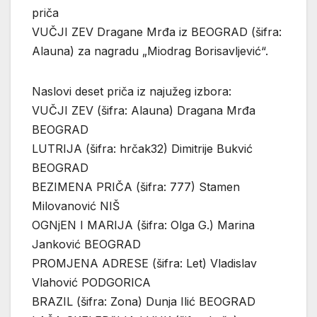
priča
VUČJI ZEV Dragane Mrđa iz BEOGRAD (šifra:
Alauna) za nagradu „Miodrag Borisavljević“.
Naslovi deset priča iz najužeg izbora:
VUČJI ZEV (šifra: Alauna) Dragana Mrđa
BEOGRAD
LUTRIJA (šifra: hrčak32) Dimitrije Bukvić
BEOGRAD
BEZIMENA PRIČA (šifra: 777) Stamen
Milovanović NIŠ
OGNjEN I MARIJA (šifra: Olga G.) Marina
Janković BEOGRAD
PROMJENA ADRESE (šifra: Let) Vladislav
Vlahović PODGORICA
BRAZIL (šifra: Zona) Dunja Ilić BEOGRAD