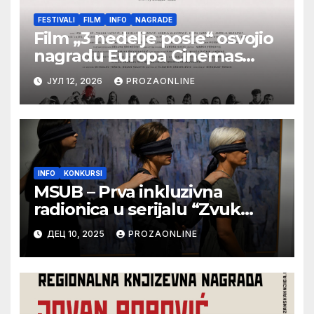
FESTIVALI
FILM
INFO
NAGRADE
Film „3 nedelje posle“ osvojio
nagradu Europa Cinemas
Label na Filmskom festivalu u
ЈУЛ 12, 2026
PROZAONLINE
Karlovim Varima
INFO
KONKURSI
MSUB – Prva inkluzivna
radionica u serijalu “Zvuk
vidljivog” u Muzeju
ДЕЦ 10, 2025
PROZAONLINE
savremene umetnosti