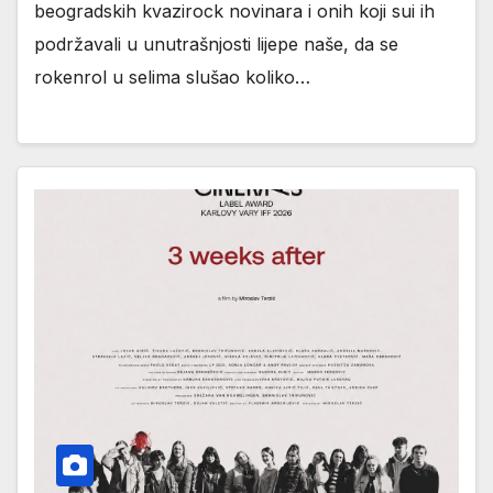
beogradskih kvazirock novinara i onih koji sui ih
podržavali u unutrašnjosti lijepe naše, da se
rokenrol u selima slušao koliko…