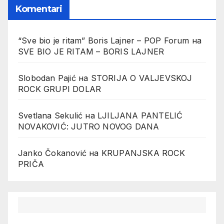
Komentari
“Sve bio je ritam” Boris Lajner – POP Forum
на
SVE BIO JE RITAM – BORIS LAJNER
Slobodan Pajić
на
STORIJA O VALJEVSKOJ
ROCK GRUPI DOLAR
Svetlana Sekulić
на
LJILJANA PANTELIĆ
NOVAKOVIĆ: JUTRO NOVOG DANA
Janko Čokanović
на
KRUPANJSKA ROCK
PRIČA