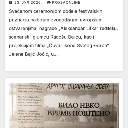
23. ЈУЛ 2026.
PROZAONLINE
Svečanom ceremonijom dodele festivalskih
priznanja najboljim ovogodišnjim evropskim
ostvarenjima, nagrade „Aleksandar Lifka“ reditelju,
scenaristi i glumcu Radošu Bajiću, kao i
projekcijom filma „Čuvar ikone Svetog Đorđa“
Jelene Bajić Jočić, u…