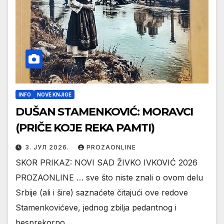
INFO
NOVE KNJIGE
DUŠAN STAMENKOVIĆ: MORAVCI
(PRIČE KOJE REKA PAMTI)
3. ЈУЛ 2026.
PROZAONLINE
SKOR PRIKAZ: NOVI SAD ŽIVKO IVKOVIĆ 2026
PROZAONLINE … sve što niste znali o ovom delu
Srbije (ali i šire) saznaćete čitajući ove redove
Stamenkovićeve, jednog zbilja pedantnog i
besprekorno…