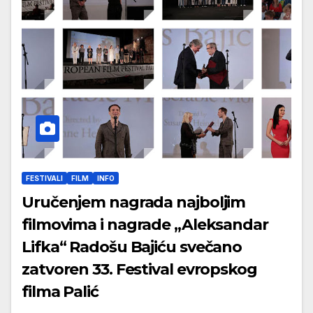
FESTIVALI
FILM
INFO
Uručenjem nagrada najboljim
filmovima i nagrade „Aleksandar
Lifka“ Radošu Bajiću svečano
zatvoren 33. Festival evropskog
filma Palić