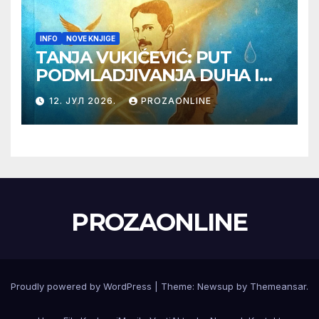
INFO
NOVE KNJIGE
TANJA VUKIĆEVIĆ: PUT
PODMLADJIVANJA DUHA I
TELA SA TESLOM
12. ЈУЛ 2026.
PROZAONLINE
PROZAONLINE
Proudly powered by WordPress
|
Theme:
Newsup
by
Themeansar
.