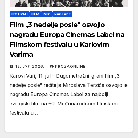
FESTIVALI
FILM
INFO
NAGRADE
Film „3 nedelje posle“ osvojio
nagradu Europa Cinemas Label na
Filmskom festivalu u Karlovim
Varima
12. ЈУЛ 2026.
PROZAONLINE
Karovi Vari, 11. jul – Dugometražni igrani film „3
nedelje posle“ reditelja Miroslava Terzića osvojio je
nagradu Europa Cinemas Label za najbolji
evropski film na 60. Međunarodnom filmskom
festivalu u…