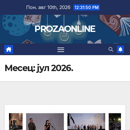
Skip
Пон. авг 10th, 2026
12:31:51 PM
to
content
PROZAONLINE
Месец:
јул 2026.