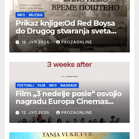
INFO
MUZIKA
Prikaz knjige:Od Red Boysa
do Drugog stvaranja sveta
(bilo neko vreme pošteno)
18. ЈУЛ 2026.
PROZAONLINE
(autor- Zlatomira Sremca,
Botoš 2022. godine,
samizdat)
FESTIVALI
FILM
INFO
NAGRADE
Film „3 nedelje posle“ osvojio
nagradu Europa Cinemas
Label na Filmskom festivalu
12. ЈУЛ 2026.
PROZAONLINE
u Karlovim Varima