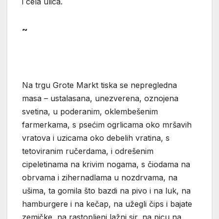
i cela ulica.
~
Na trgu Grote Markt tiska se nepregledna
masa – ustalasana, unezverena, oznojena
svetina, u poderanim, oklembešenim
farmerkama, s psećim ogrlicama oko mršavih
vratova i uzicama oko debelih vratina, s
tetoviranim ručerdama, i odrešenim
cipeletinama na krivim nogama, s čiodama na
obrvama i zihernadlama u nozdrvama, na
ušima, ta gomila što bazdi na pivo i na luk, na
hamburgere i na kečap, na užegli čips i bajate
zemičke, na rastopljeni lažni sir, na picu na