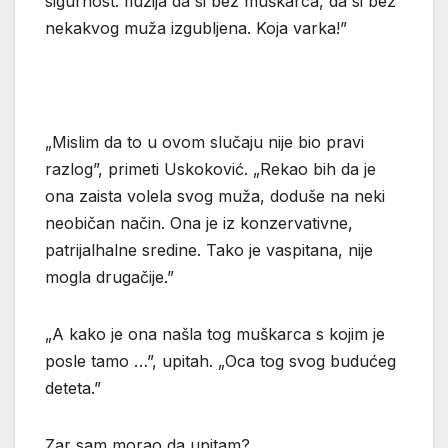
sigurnost. Iluzija da si bez muškarca, da si bez
nekakvog muža izgubljena. Koja varka!”
„Mislim da to u ovom slučaju nije bio pravi
razlog”, primeti Uskoković. „Rekao bih da je
ona zaista volela svog muža, doduše na neki
neobičan način. Ona je iz konzervativne,
patrijalhalne sredine. Tako je vaspitana, nije
mogla drugačije.”
„A kako je ona našla tog muškarca s kojim je
posle tamo …”, upitah. „Oca tog svog budućeg
deteta.”
Zar sam morao da upitam?