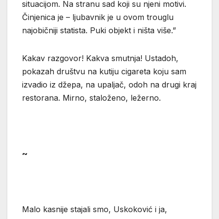
situacijom. Na stranu sad koji su njeni motivi.
Činjenica je – ljubavnik je u ovom trouglu
najobičniji statista. Puki objekt i ništa više.”
Kakav razgovor! Kakva smutnja! Ustadoh,
pokazah društvu na kutiju cigareta koju sam
izvadio iz džepa, na upaljač, odoh na drugi kraj
restorana. Mirno, staloženo, ležerno.
~
Malo kasnije stajali smo, Uskoković i ja,