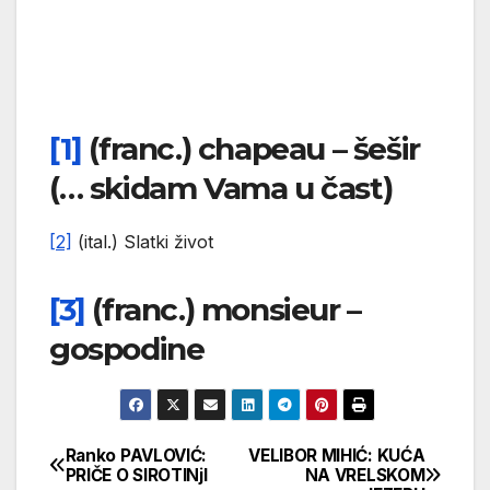
[1]
(franc.) chapeau – šešir
(… skidam Vama u čast)
[2]
(ital.) Slatki život
[3]
(franc.) monsieur –
gospodine
Ranko PAVLOVIĆ:
VELIBOR MIHIĆ: KUĆA
Кретање
PRIČE O SIROTINjI
NA VRELSKOM