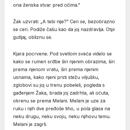
ona ženska stvar pred očima.”
Žak uzvrati: „A tebi nije?” Ceri se, bezobrazno
se ceri. Podiže čašu kao da joj nazdravlja. Otpi
gutljaj, obliznu se.
Kjara pocrvene. Pod svetlom sveća videlo se
kako se rumen srđbe širi njenim obrazima, širi
prema njenom vratu, širi prema njenim
usnama, kako njeni prsti stežu viljušku,
zglobovi su joj u trenu pobeleli, pogleda s
gađenjem Žaka, brada joj zadrhta, ali oćuta,
okrenu se prema Melani. Melani je uze za
ruku i njih dve pređoše tiho, u pola glasa na
neku drugu, neku svoju, neku njihovu temu.
Melani je zagrli.