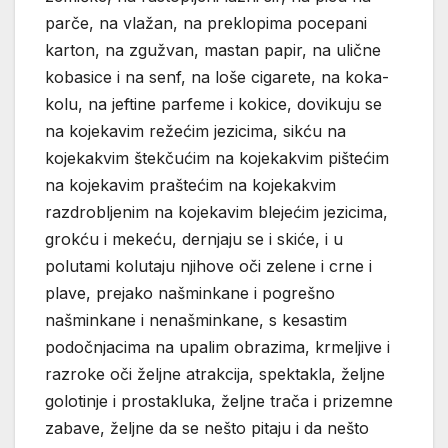
parče, na vlažan, na preklopima pocepani
karton, na zgužvan, mastan papir, na ulične
kobasice i na senf, na loše cigarete, na koka-
kolu, na jeftine parfeme i kokice, dovikuju se
na kojekavim režećim jezicima, sikću na
kojekakvim štekčućim na kojekakvim pištećim
na kojekavim praštećim na kojekakvim
razdrobljenim na kojekavim blejećim jezicima,
grokću i mekeću, dernjaju se i skiće, i u
polutami kolutaju njihove oči zelene i crne i
plave, prejako našminkane i pogrešno
našminkane i nenašminkane, s kesastim
podočnjacima na upalim obrazima, krmeljive i
razroke oči željne atrakcija, spektakla, željne
golotinje i prostakluka, željne trača i prizemne
zabave, željne da se nešto pitaju i da nešto