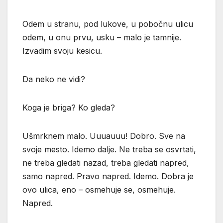
Odem u stranu, pod lukove, u pobočnu ulicu
odem, u onu prvu, usku – malo je tamnije.
Izvadim svoju kesicu.
Da neko ne vidi?
Koga je briga? Ko gleda?
Ušmrknem malo. Uuuauuu! Dobro. Sve na
svoje mesto. Idemo dalje. Ne treba se osvrtati,
ne treba gledati nazad, treba gledati napred,
samo napred. Pravo napred. Idemo. Dobra je
ovo ulica, eno – osmehuje se, osmehuje.
Napred.