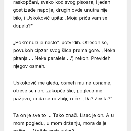
raskopčani, svako kod svog pisoara, i jedan
gost izađe napolje, drugih ovde unutra nije
bilo, i Uskoković upita: „Moja priča vam se
dopala?”
„Pokrenula je nešto”, potvrdih. Otresoh se,
povukoh cipzar svog šlica prema gore. „Neka
pitanja … Neke paralele …”, rekoh. Prevideh
njegov osmeh.
Uskoković me gleda, osmeh mu na usnama,
otrese se i on, zakopča šlic, pogleda me
pažljivo, onda se uozbilji, reče: „Da? Zaista?”
Ta on je sve to … Tako znači. Lisac je on. A u
mom pogledu, u mom držanju, mora da je
nešto … Možda moje ruke?