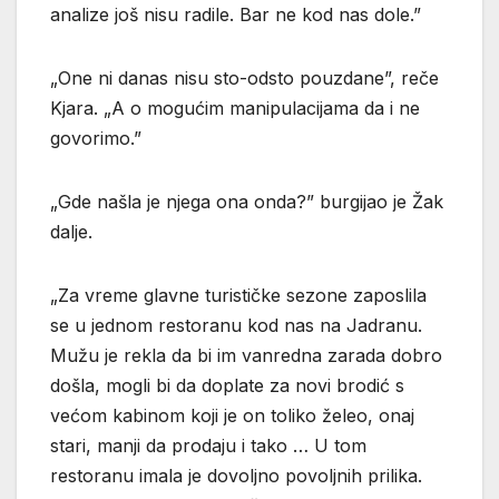
analize još nisu radile. Bar ne kod nas dole.”
„One ni danas nisu sto-odsto pouzdane”, reče
Kjara. „A o mogućim manipulacijama da i ne
govorimo.”
„Gde našla je njega ona onda?” burgijao je Žak
dalje.
„Za vreme glavne turističke sezone zaposlila
se u jednom restoranu kod nas na Jadranu.
Mužu je rekla da bi im vanredna zarada dobro
došla, mogli bi da doplate za novi brodić s
većom kabinom koji je on toliko želeo, onaj
stari, manji da prodaju i tako … U tom
restoranu imala je dovoljno povoljnih prilika.