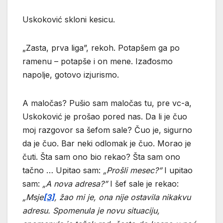
Uskoković skloni kesicu.
„Zasta, prva liga”, rekoh. Potapšem ga po
ramenu – potapše i on mene. Izađosmo
napolje, gotovo izjurismo.
A maločas? Pušio sam maločas tu, pre vc-a,
Uskoković je prošao pored nas. Da li je čuo
moj razgovor sa šefom sale? Čuo je, sigurno
da je čuo. Bar neki odlomak je čuo. Morao je
čuti. Šta sam ono bio rekao? Šta sam ono
tačno … Upitao sam:
„Pro
š
li mesec?”
I upitao
sam:
„A nova adresa?”
I šef sale je rekao:
„Msje
[3]
,
ž
ao mi je, ona nije ostavila nikakvu
adresu. Spomenula je novu situaciju,