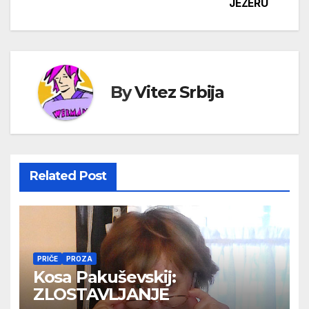
JEZERU
чланка
By
Vitez Srbija
Related Post
PRIČE
PROZA
Kosa Pakuševskij:
ZLOSTAVLJANJE