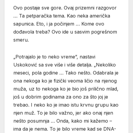
Ovo postaje sve gore. Ovaj prizemni razgovor
… Ta petparačka tema. Kao neka američka
sapunica. Eto, i ja počinjem … Kome ovo
dođavola treba? Ovo ide u sasvim pogrešnom
smeru.
„Potrajalo je to neko vreme”, nastavi
Uskoković sa sve više i više detalja. „Nekoliko
meseci, pola godine … Tako nešto. Odabrala je
ona nekoga ko je fizički veoma ličio na njenog
muža, uz to nekoga ko je bio još prilično mlad,
još u dobrim godinama za ono za što joj je
trebao. I neko ko je imao istu krvnu grupu kao
njen muž. To je bilo važno, jer ako onaj njen
nešto posumnja … Onda, kako mi kažemo –
ima da je nema. To je bilo vreme kad se DNA-