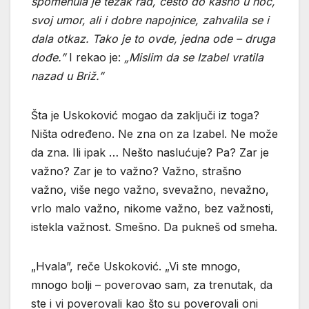
spomenula je te
ž
ak rad,
č
esto do kasno u no
ć
,
svoj umor, ali i dobre napojnice, zahvalila se i
dala otkaz. Tako je to ovde, jedna ode – druga
do
đ
e.”
I rekao je:
„Mislim da se Izabel vratila
nazad u Bri
ž
.”
Šta je Uskoković mogao da zaključi iz toga?
Ništa određeno. Ne zna on za Izabel. Ne može
da zna. Ili ipak … Nešto naslućuje? Pa? Zar je
važno? Zar je to važno? Važno, strašno
važno, više nego važno, svevažno, nevažno,
vrlo malo važno, nikome važno, bez važnosti,
istekla važnost. Smešno. Da pukneš od smeha.
„Hvala”, reče Uskoković. „Vi ste mnogo,
mnogo bolji – poverovao sam, za trenutak, da
ste i vi poverovali kao što su poverovali oni