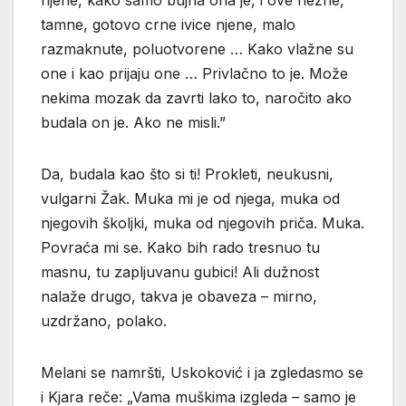
tamne, gotovo crne ivice njene, malo
razmaknute, poluotvorene … Kako vlažne su
one i kao prijaju one … Privlačno to je. Može
nekima mozak da zavrti lako to, naročito ako
budala on je. Ako ne misli.”
Da, budala kao što si ti! Prokleti, neukusni,
vulgarni Žak. Muka mi je od njega, muka od
njegovih školjki, muka od njegovih priča. Muka.
Povraća mi se. Kako bih rado tresnuo tu
masnu, tu zapljuvanu gubici! Ali dužnost
nalaže drugo, takva je obaveza – mirno,
uzdržano, polako.
Melani se namršti, Uskoković i ja zgledasmo se
i Kjara reče: „Vama muškima izgleda – samo je