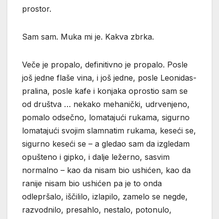
prostor.
Sam sam. Muka mi je. Kakva zbrka.
Veče je propalo, definitivno je propalo. Posle
još jedne flaše vina, i još jedne, posle Leonidas-
pralina, posle kafe i konjaka oprostio sam se
od društva … nekako mehanički, udrvenjeno,
pomalo odsečno, lomatajući rukama, sigurno
lomatajući svojim slamnatim rukama, keseći se,
sigurno keseći se – a gledao sam da izgledam
opušteno i gipko, i dalje ležerno, sasvim
normalno – kao da nisam bio ushićen, kao da
ranije nisam bio ushićen pa je to onda
odlepršalo, iščililo, izlapilo, zamelo se negde,
razvodnilo, presahlo, nestalo, potonulo,