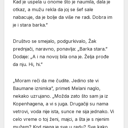
Kad je uspela u onome što je naumila, dala je
otkaz, a mužu rekla da joj se šef sale
nabacuje, da je bolje da više ne radi. Dobra im
je i stara barka.”
Društvo se smejalo, podgurkivalo, Žak
prednjači, naravno, ponavlja: „Barka stara.”
Dodaje: „A i na novoj bila ona je. Želja prođe
da nju. Hi, hi.”
„Moram reči da me čudite. Jedino ste vi
Baumane iznimka”, primeti Melani naglo,
nekako uzrujano. „Možda zato što sam ja iz
Kopenhagena, a vi s juga. Drugačiji su nama
vetrovi, voda nije ista, sunce ne sija jednako. Vi
celo vreme o toj ženi, majci, a šta je s njenim
mužem? Kod njega je sve u redu? Sve kako