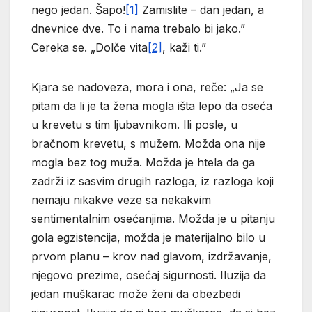
nego jedan. Šapo!
[1]
Zamislite – dan jedan, a
dnevnice dve. To i nama trebalo bi jako.”
Cereka se. „Dolče vita
[2]
, kaži ti.”
Kjara se nadoveza, mora i ona, reče: „Ja se
pitam da li je ta žena mogla išta lepo da oseća
u krevetu s tim ljubavnikom. Ili posle, u
bračnom krevetu, s mužem. Možda ona nije
mogla bez tog muža. Možda je htela da ga
zadrži iz sasvim drugih razloga, iz razloga koji
nemaju nikakve veze sa nekakvim
sentimentalnim osećanjima. Možda je u pitanju
gola egzistencija, možda je materijalno bilo u
prvom planu – krov nad glavom, izdržavanje,
njegovo prezime, osećaj sigurnosti. Iluzija da
jedan muškarac može ženi da obezbedi