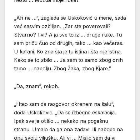
„Ah ne …”, zagleda se Uskoković u mene, sada
već sasvim ozbiljan. „Zar ste poverovali?
Stvarno? I vi? A ja sve to iz … druge ruke. Tu
sam priču čuo od drugih, tako … kao večeras.
U kafani. Ko zna šta je tu istina i šta nije istina.
Kako se to zbilo … Ja sam to samo zbog onih
tamo … napolju. Zbog Žaka, zbog Kjare.”
„Da, znam”, rekoh.
„Hteo sam da razgovor okrenem na šalu”,
doda Uskoković. „Da se izbegne eskalacija.
Ipak sve je otišlo … nekako na pogešnu
stranu. Umalo da ga ona zadavi. Ili nabode na
onu svoju viljušku. Ali vi … Mislio sam da vi