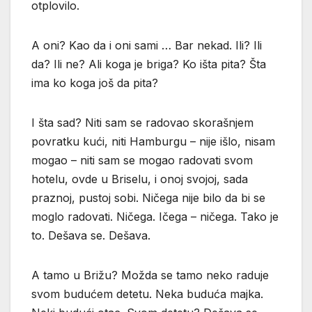
otplovilo.
A oni? Kao da i oni sami … Bar nekad. Ili? Ili
da? Ili ne? Ali koga je briga? Ko išta pita? Šta
ima ko koga još da pita?
I šta sad? Niti sam se radovao skorašnjem
povratku kući, niti Hamburgu – nije išlo, nisam
mogao – niti sam se mogao radovati svom
hotelu, ovde u Briselu, i onoj svojoj, sada
praznoj, pustoj sobi. Ničega nije bilo da bi se
moglo radovati. Ničega. Ičega – ničega. Tako je
to. Dešava se. Dešava.
A tamo u Brižu? Možda se tamo neko raduje
svom budućem detetu. Neka buduća majka.