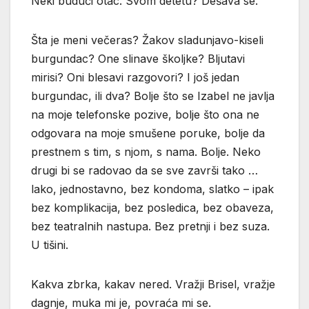
Neki budući otac. Svom detetu? Dešava se.
Šta je meni večeras? Žakov sladunjavo-kiseli
burgundac? One slinave školjke? Bljutavi
mirisi? Oni blesavi razgovori? I još jedan
burgundac, ili dva? Bolje što se Izabel ne javlja
na moje telefonske pozive, bolje što ona ne
odgovara na moje smušene poruke, bolje da
prestnem s tim, s njom, s nama. Bolje. Neko
drugi bi se radovao da se sve završi tako …
lako, jednostavno, bez kondoma, slatko – ipak
bez komplikacija, bez posledica, bez obaveza,
bez teatralnih nastupa. Bez pretnji i bez suza.
U tišini.
Kakva zbrka, kakav nered. Vražji Brisel, vražje
dagnje, muka mi je, povraća mi se.