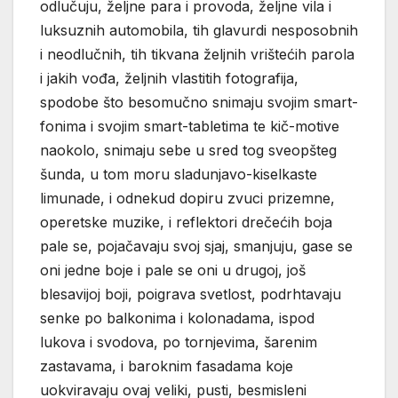
odlučuju, željne para i provoda, željne vila i
luksuznih automobila, tih glavurdi nesposobnih
i neodlučnih, tih tikvana željnih vrištećih parola
i jakih vođa, željnih vlastitih fotografija,
spodobe što besomučno snimaju svojim smart-
fonima i svojim smart-tabletima te kič-motive
naokolo, snimaju sebe u sred tog sveopšteg
šunda, u tom moru sladunjavo-kiselkaste
limunade, i odnekud dopiru zvuci prizemne,
operetske muzike, i reflektori drečećih boja
pale se, pojačavaju svoj sjaj, smanjuju, gase se
oni jedne boje i pale se oni u drugoj, još
blesavijoj boji, poigrava svetlost, podrhtavaju
senke po balkonima i kolonadama, ispod
lukova i svodova, po tornjevima, šarenim
zastavama, i baroknim fasadama koje
uokviravaju ovaj veliki, pusti, besmisleni