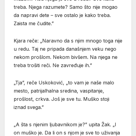
treba. Njega razumete? Samo što nije mogao
da napravi dete – sve ostalo je kako treba.
Zaista me čudite.”
Kjara reče: „Naravno da s njim mnogo toga nije
u redu. Taj ne pripada današnjem veku nego
nekom prošlom. Nekom bivšem. Na njega ne
treba trošiti reči. Ne zavređuje ih.”
„Tja”, reče Uskoković, „to vam je naše malo
mesto, patrijalhalna sredina, vaspitanje,
prošlost, crkva. Još je sve tu. Muško stoji
iznad svega.”
„A šta s njenim ljubavnikom je?” upita Žak. „I
on muško je. Da li on s njom je sve to uživanja