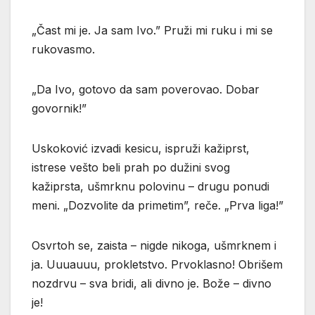
„Čast mi je. Ja sam Ivo.” Pruži mi ruku i mi se
rukovasmo.
„Da Ivo, gotovo da sam poverovao. Dobar
govornik!”
Uskoković izvadi kesicu, ispruži kažiprst,
istrese vešto beli prah po dužini svog
kažiprsta, ušmrknu polovinu – drugu ponudi
meni. „Dozvolite da primetim”, reče. „Prva liga!”
Osvrtoh se, zaista – nigde nikoga, ušmrknem i
ja. Uuuauuu, prokletstvo. Prvoklasno! Obrišem
nozdrvu – sva bridi, ali divno je. Bože – divno
je!