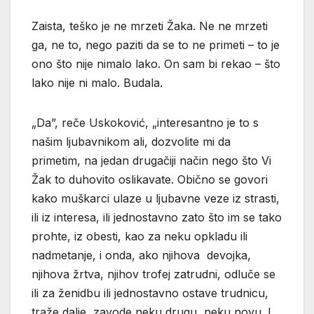
Zaista, teško je ne mrzeti Žaka. Ne ne mrzeti
ga, ne to, nego paziti da se to ne primeti – to je
ono što nije nimalo lako. On sam bi rekao – što
lako nije ni malo. Budala.
„Da”, reče Uskoković, „interesantno je to s
našim ljubavnikom ali, dozvolite mi da
primetim, na jedan drugačiji način nego što Vi
Žak to duhovito oslikavate. Obično se govori
kako muškarci ulaze u ljubavne veze iz strasti,
ili iz interesa, ili jednostavno zato što im se tako
prohte, iz obesti, kao za neku opkladu ili
nadmetanje, i onda, ako njihova devojka,
njihova žrtva, njihov trofej zatrudni, odluče se
ili za ženidbu ili jednostavno ostave trudnicu,
traže dalje, zavode neku drugu, neku novu. I