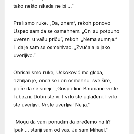
tako nešto nikada ne bi …”
Prali smo ruke. „Da, znam”, rekoh ponovo.
Uspeo sam da se osmehnem. „Oni su potpuno
uvereni u vašu priču”, rekoh. „Nema sumnje.”
I dalje sam se osmehivao. „Zvučala je jako
uverljivo.”
Obrisali smo ruke, Uskoković me gleda,
ozbiljan je, onda se i on osmehnu, sve šire,
poče da se smeje: „Gospodine Baumane vi ste
ljubazni. Dobri ste vi. I vrlo ste uglađeni. I vrlo
ste uverljivi.
Vi
ste uverljivi! Ne ja.”
„Mogu da vam ponudim da pređemo na ti?
Ipak … stariji sam od vas. Ja sam Mihael.”