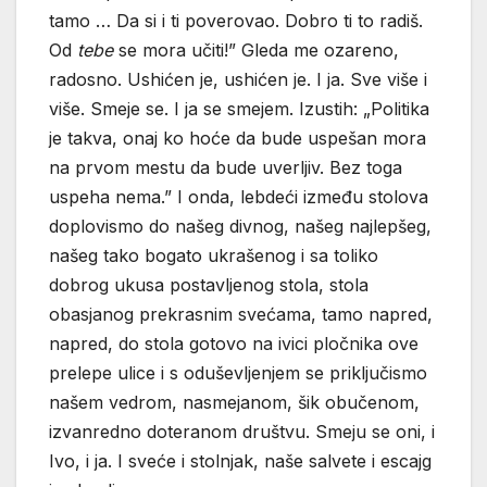
tamo … Da si i ti poverovao. Dobro ti to radiš.
Od
tebe
se mora učiti!” Gleda me ozareno,
radosno. Ushićen je, ushićen je. I ja. Sve više i
više. Smeje se. I ja se smejem. Izustih: „Politika
je takva, onaj ko hoće da bude uspešan mora
na prvom mestu da bude uverljiv. Bez toga
uspeha nema.” I onda, lebdeći između stolova
doplovismo do našeg divnog, našeg najlepšeg,
našeg tako bogato ukrašenog i sa toliko
dobrog ukusa postavljenog stola, stola
obasjanog prekrasnim svećama, tamo napred,
napred, do stola gotovo na ivici pločnika ove
prelepe ulice i s oduševljenjem se priključismo
našem vedrom, nasmejanom, šik obučenom,
izvanredno doteranom društvu. Smeju se oni, i
Ivo, i ja. I sveće i stolnjak, naše salvete i escajg