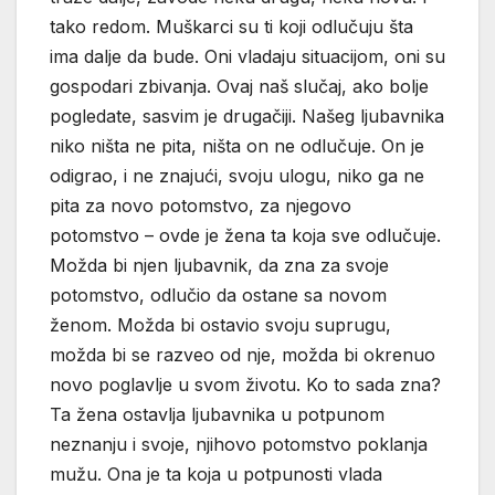
tako redom. Muškarci su ti koji odlučuju šta
ima dalje da bude. Oni vladaju situacijom, oni su
gospodari zbivanja. Ovaj naš slučaj, ako bolje
pogledate, sasvim je drugačiji. Našeg ljubavnika
niko ništa ne pita, ništa on ne odlučuje. On je
odigrao, i ne znajući, svoju ulogu, niko ga ne
pita za novo potomstvo, za njegovo
potomstvo – ovde je žena ta koja sve odlučuje.
Možda bi njen ljubavnik, da zna za svoje
potomstvo, odlučio da ostane sa novom
ženom. Možda bi ostavio svoju suprugu,
možda bi se razveo od nje, možda bi okrenuo
novo poglavlje u svom životu. Ko to sada zna?
Ta žena ostavlja ljubavnika u potpunom
neznanju i svoje, njihovo potomstvo poklanja
mužu. Ona je ta koja u potpunosti vlada