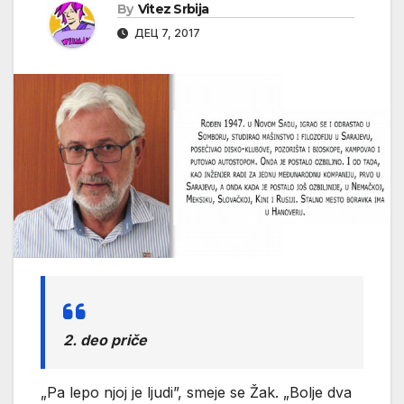
By
Vitez Srbija
ДЕЦ 7, 2017
2. deo priče
„Pa lepo njoj je ljudi”, smeje se Žak. „Bolje dva