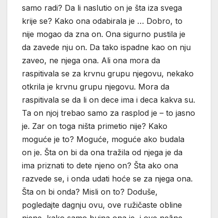
samo radi? Da li naslutio on je šta iza svega
krije se? Kako ona odabirala je … Dobro, to
nije mogao da zna on. Ona sigurno pustila je
da zavede nju on. Da tako ispadne kao on nju
zaveo, ne njega ona. Ali ona mora da
raspitivala se za krvnu grupu njegovu, nekako
otkrila je krvnu grupu njegovu. Mora da
raspitivala se da li on dece ima i deca kakva su.
Ta on njoj trebao samo za rasplod je – to jasno
je. Zar on toga ništa primetio nije? Kako
moguće je to? Moguće, moguće ako budala
on je. Šta on bi da ona tražila od njega je da
ima priznati to dete njeno on? Šta ako ona
razvede se, i onda udati hoće se za njega ona.
Šta on bi onda? Misli on to? Doduše,
pogledajte dagnju ovu, ove ružičaste obline
njene, kako samo bujna ona je, i ove nežne,