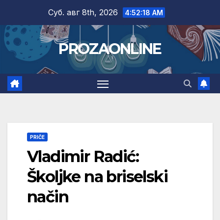
Skip
Суб. авг 8th, 2026
4:52:19 AM
to
content
PROZAONLINE
PRIČE
Vladimir Radić:
Školjke na briselski
način