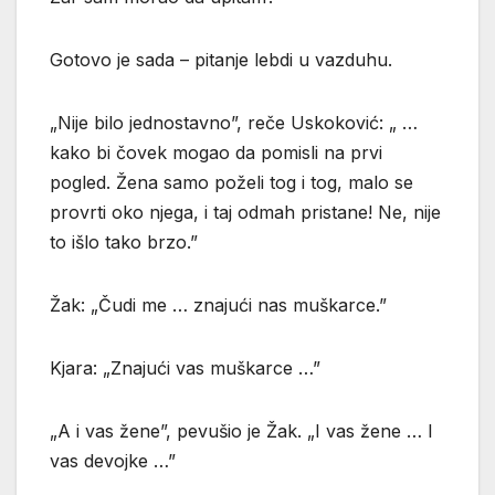
Gotovo je sada – pitanje lebdi u vazduhu.
„Nije bilo jednostavno”, reče Uskoković: „ …
kako bi čovek mogao da pomisli na prvi
pogled. Žena samo poželi tog i tog, malo se
provrti oko njega, i taj odmah pristane! Ne, nije
to išlo tako brzo.”
Žak: „Čudi me … znajući nas muškarce.”
Kjara: „Znajući vas muškarce …”
„A i vas žene”, pevušio je Žak. „I vas žene … I
vas devojke …”