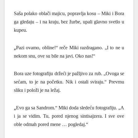
Saša polako oblači majicu, popravlja kosu – Miki i Bora
ga gledaju – i na kraju, bez žurbe, upali glavno svetlo u
kupeu.
„
Pazi ovamo, obline!“ reče Miki razdragano. „I to ne u
nekom snu, ove su bile na javi. Oko nas!“
Bora uze fotografiju držeći je pažljivo za rub. „Ovoga se
sećam, to je na početku. Nik i ostali sviraju.“ Prevrnu
sliku i položi je na ležaj.
„
Evo ga sa Sandrom.“ Miki doda sledeću fotografiju. „A
i ja se vidim. Tu, pored njenog sintisajzera.
I sve ove
oble odmah pored mene … pogledaj.“