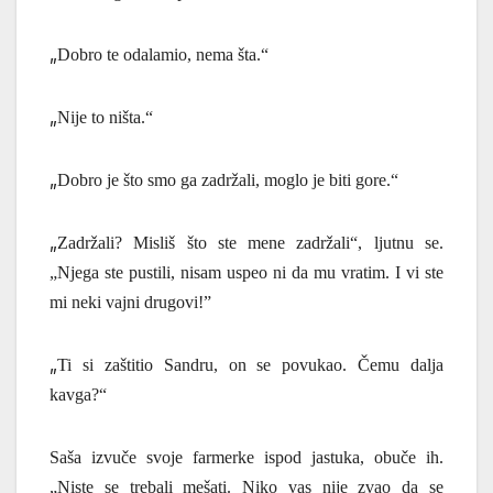
„
Dobro te odalamio, nema šta.“
„
Nije to ništa.“
„
Dobro je što smo ga zadržali, moglo je biti gore.
“
„
Zadržali? Misliš
što
ste mene zadržali“, ljutnu se.
„Njega ste pustili, nisam uspeo ni da mu vratim. I vi ste
mi neki vajni drugovi!”
„
Ti si zaštitio Sandru, on se povukao.
Č
emu dalja
kavga?“
Saša izvuče svoje farmerke ispod jastuka, obuče ih.
„Niste se trebali mešati. Niko vas nije zvao da se