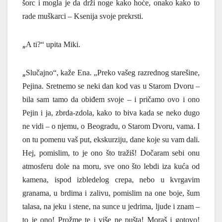
šorc i mogla je da drži noge kako hoće, onako kako to
rade muškarci – Ksenija svoje prekrsti.
„
A ti?“ upita Miki.
„
Slučajno“, kaže Ena. „Preko vašeg razrednog starešine,
Pejina. Sretnemo se neki dan kod vas u Starom Dvoru –
bila sam tamo da obiđem svoje – i pričamo ovo i ono
Pejin i ja, zbrda-zdola, kako to biva kada se neko dugo
ne vidi – o njemu, o Beogradu, o Starom Dvoru, vama.
I
on tu pomenu vaš put, ekskurziju, dane koje su vam dali.
Hej, pomislim, to je ono što tra
ž
iš! Dočaram sebi onu
atmosferu dole na moru, sve ono što lebdi iza kuća od
kamena, ispod izbledelog crepa, nebo u kvrgavim
granama, u brdima i zalivu, pomislim na one boje, šum
talasa, na jeku i stene, na sunce u jedrima, ljude i znam –
to je ono!
Prožme te i više ne pušta! Moraš i gotovo!