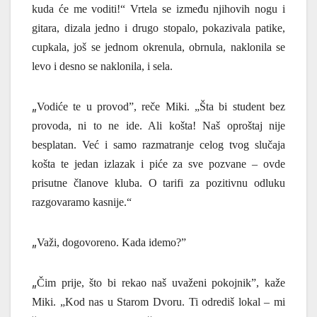
kuda će me voditi!“ Vrtela se između njihovih nogu i
gitara, dizala jedno i drugo stopalo, pokazivala patike,
cupkala, još se jednom okrenula, obrnula, naklonila se
levo i desno se naklonila, i sela.
„
Vodiće te u provod”, re
če
Miki. „Šta bi student bez
provoda, ni to ne ide. Ali košta! Naš oproštaj nije
besplatan. Već i samo razmatranje celog tvog slučaja
košta te jedan izlazak i piće za sve pozvane – ovde
prisutne članove kluba. O tarifi za pozitivnu odluku
razgovaramo kasnije.“
„
Važi, dogovoreno. Kada idemo?”
„
Č
im prije, što bi rekao naš uvaženi pokojnik”, kaže
Miki. „Kod nas u Starom Dvoru. Ti odrediš lokal – mi