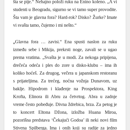
šta se pije.“ Nehajno položi ruku na Enino koleno. „A vi
studenti u Beogradu, sigurno se vi tamo super provodite.
Šta vam je glavna fora? Hard-rok? Disko? Žurke? Imate
vi svašta tamo,
č
ujemo i mi nešto.“
„
Glavna fora … zavisi.“ Ena spusti naslon za ruku
između sebe i Mikija, prekrsti noge, zavali se u ugao
prema vratima. „Svašta je u modi. Za nekoga pripijena,
drečeća odeća i ples do zore u disko-klubu – ima ih
koliko hoćeš. Za drugog, večera u japanskom restoranu
s prijateljima. Za trećeg, noćna vožnja Dunavom, uz
baklje. Hipodrom i klađenje na Prospektora, King
Krofta, Elinora ili Abru za četvrtog. Abra u zadnje
vreme često pobeđuje. Divna ždrebica, brza. Za petog je
to koncert Eltona Džona, izložba Huana Miroa,
pozorišna predstava ‘Čekajući Godoa’ ili neki novi film
Stivena Spilberga.
Ima i onih koji su radije za jedno