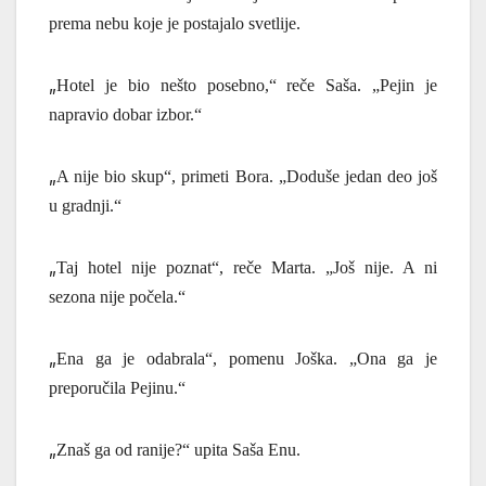
prema nebu koje je postajalo svetlije.
„
Hotel je bio nešto posebno,“ reče Saša.
„
Pejin je
napravio dobar izbor.“
„
A nije bio skup“, primeti Bora. „Doduše jedan deo još
u gradnji.“
„
Taj hotel nije poznat“, reče Marta. „Još nije. A ni
sezona nije počela.“
„
Ena ga je odabrala“, pomenu Joška. „Ona ga je
preporučila Pejinu.“
„
Znaš ga od ranije?“ upita Saša Enu.