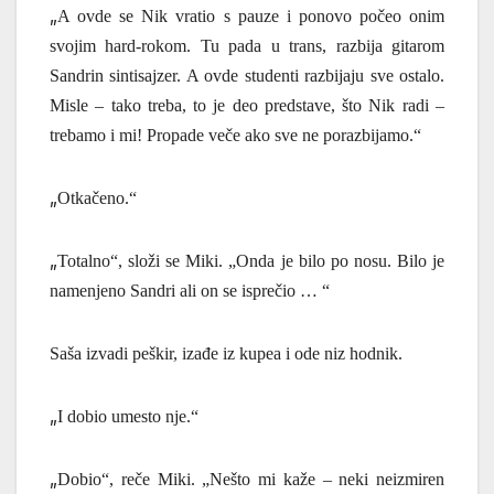
„
A ovde se Nik vratio s pauze i ponovo počeo onim
svojim hard-rokom. Tu pada u trans, razbija gitarom
Sandrin sintisajzer. A ovde studenti razbijaju sve ostalo.
Misle – tako treba, to je deo predstave, što Nik radi –
trebamo i mi! Propade veče ako sve ne porazbijamo.“
„
Otkačeno.“
„
Totalno“, složi se Miki. „Onda je bilo po nosu. Bilo je
namenjeno Sandri ali on se isprečio … “
Saša izvadi peškir, izađe iz kupea i ode niz hodnik.
„
I dobio umesto nje.“
„
Dobio“, reče Miki. „Nešto mi kaže – neki neizmiren