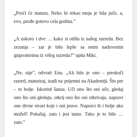
„
Proći će matura. Neko bi rekao moja je bila juče, a,
evo, pro
đ
e gotovo cela godina.”
„
A uskoro i dve … kako si otišla iz našeg razreda. Bez
zezanja – zar je bilo lepše sa onim naduvenim
gnjavatorima iz višeg razreda?” upita Miki.
„
Ne, nije”, odvrati Ena. „Ali bilo je ono – preskoči
razred, maturiraj, izađi na prijemni na Akademiji. Što pre
– to bolje. Iskoristi šansu. Uči ono što oni uče, gledaj
ono što oni gledaju, otkrij ono što oni otkrivaju, napravi
one divne stvari koje i oni prave. Napravi ih i bolje ako
možeš! Pokušaj, zato i jesi tamo. Tako je to bilo …
zato.”