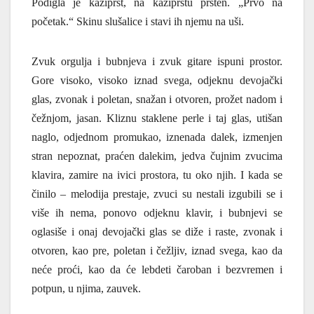
Podigla je kažiprst, na kažiprstu prsten.
„
Prvo na
početak.“ Skinu slušalice i stavi ih njemu na uši.
Zvuk orgulja i bubnjeva i zvuk gitare ispuni prostor.
Gore visoko, visoko iznad svega, odjeknu devojački
glas, zvonak i poletan, snažan i otvoren, prožet nadom i
čežnjom, jasan. Kliznu staklene perle i taj glas, utišan
naglo, odjednom promukao, iznenada dalek, izmenjen
stran nepoznat, praćen dalekim, jedva čujnim zvucima
klavira, zamire na ivici prostora, tu oko njih. I kada se
činilo – melodija prestaje, zvuci su nestali izgubili se i
više ih nema, ponovo odjeknu klavir, i bubnjevi se
oglasiše i onaj devojački glas se diže i raste, zvonak i
otvoren, kao pre, poletan i čežljiv, iznad svega, kao da
neće proći, kao da će lebdeti čaroban i bezvremen i
potpun, u njima, zauvek.