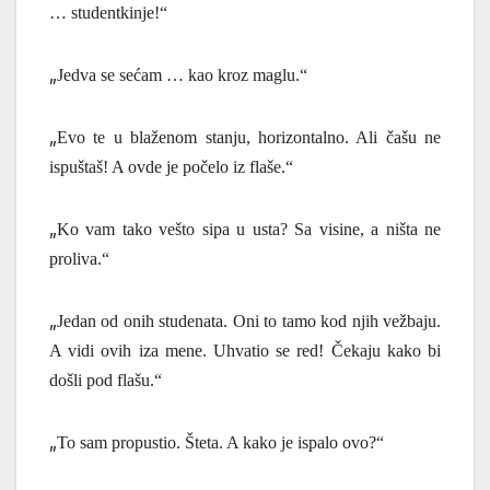
… studentkinje!“
„
Jedva se sećam … k
ao kroz maglu.“
„
Evo te u blaženom stanju, horizontalno. Ali čašu ne
ispuštaš! A ovde je počelo iz flaše.“
„
Ko vam tako vešto sipa u usta? Sa
visine, a ništa ne
proliva.
“
„
Jedan od onih studenata. Oni to tamo kod njih vežbaju.
A vidi ovih iza mene. Uhvatio se red!
Č
ekaju kako bi
došli pod flašu.
“
„
To sam propustio.
Š
teta. A kako je ispalo ovo?“