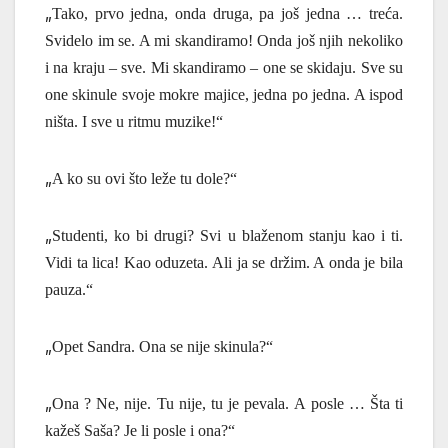
„
Tako, prvo jedna, onda druga, pa još jedna … treća.
Svidelo im se. A mi skandiramo! Onda još njih nekoliko
i na kraju – sve. Mi skandiramo – one se skidaju. Sve su
one skinule svoje mokre majice, jedna po jedna. A ispod
ništa. I sve u ritmu muzike!“
„
A ko su ovi što leže tu dole?“
„
Studenti, ko bi drugi? Svi u blaženom stanju kao i ti.
Vidi ta lica! Kao oduzeta. Ali ja se držim. A onda je bila
pauza.“
„
Opet Sandra. Ona se nije skinula?“
„
Ona ?
Ne, nije. Tu nije, tu je pevala.
A posle …
Šta ti
kažeš Saša? Je li posle i ona?“