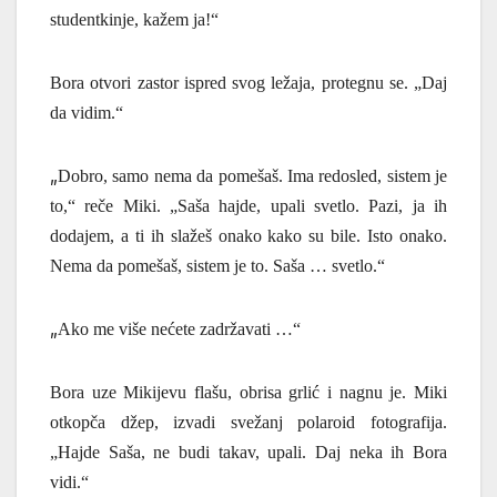
studentkinje, kažem ja!“
Bora otvori zastor ispred svog ležaja, protegnu se. „
Daj
da vidim.“
„
Dobro, samo nema da pomešaš.
Ima redosled, sistem je
to,“ reče Miki.
„Saša hajde, upali svetlo. Pazi, ja ih
dodajem, a ti ih slažeš onako kako su bile. Isto onako.
Nema da pomešaš, sistem je to. Saša … svetlo.“
„
Ako me više nećete zadržavati …“
Bora uze Mikijevu flašu, obrisa grlić i nagnu je. Miki
otkopča džep, izvadi svežanj polaroid fotografija.
„Hajde Saša, ne budi takav, upali. Daj neka ih Bora
vidi.“