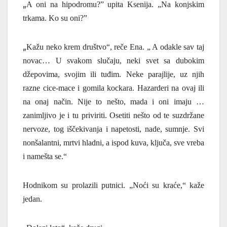
„
A oni na hipodromu?” upita Ksenija.
„Na konjskim
trkama.
Ko su oni?”
„
Kažu neko krem društvo“, reče Ena. „ A odakle sav taj
novac… U svakom slučaju, neki svet sa dubokim
džepovima, svojim ili tuđim.
Neke parajlije, uz njih
razne cice-mace
i gomila kockara. Hazarderi na ovaj ili
na onaj način. Nije to nešto, mada i oni imaju …
zanimljivo je i tu priviriti. Osetiti nešto od te suzdržane
nervoze, tog iščekivanja i napetosti, nade, sumnje. Svi
nonšalantni, mrtvi hladni, a ispod kuva, ključa, sve vreba
i namešta se.“
Hodnikom su prolazili putnici. „
Noći su kraće,“ kaže
jedan.