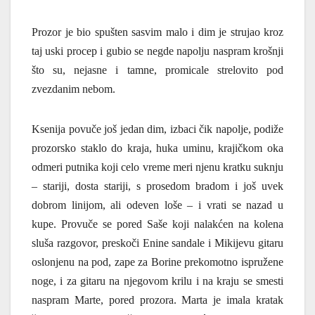
Prozor je bio spušten sasvim malo i dim je strujao kroz
taj uski procep i gubio se negde napolju naspram krošnji
što su, nejasne i tamne, promicale strelovito pod
zvezdanim nebom.
Ksenija povuče još jedan dim, izbaci čik napolje, podiže
prozorsko staklo do kraja, huka uminu, krajičkom oka
odmeri putnika koji celo vreme meri njenu kratku suknju
– stariji, dosta stariji, s prosedom bradom i još uvek
dobrom linijom, ali odeven loše – i vrati se nazad u
kupe. Provuče se pored Saše koji nalakćen na kolena
sluša razgovor, preskoči Enine sandale i Mikijevu gitaru
oslonjenu na pod, zape za Borine prekomotno ispružene
noge, i za gitaru na njegovom krilu i na kraju se smesti
naspram Marte, pored prozora. Marta je imala kratak