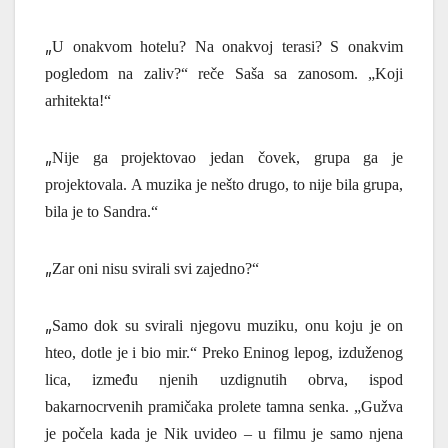
„
U onakvom hotelu?
Na onakvoj terasi? S onakvim
pogledom na zaliv?“ re
č
e Saša sa zanosom. „
Koji
arhitekta!“
„
Nije ga projektovao jedan čovek, grupa ga je
projektovala.
A muzika je nešto drugo, to nije bila grupa,
bila je to Sandra.“
„
Zar oni nisu svirali svi zajedno?“
„
Samo dok su svirali njegovu muziku, onu koju je on
hteo, d
otle je i bio mir.“ Preko Eninog lepog, izduženog
lica, između njenih uzdignutih obrva, ispod
bakarnocrvenih pramičaka prolete tamna senka. „Gužva
je počela kada je Nik uvideo – u filmu je samo njena