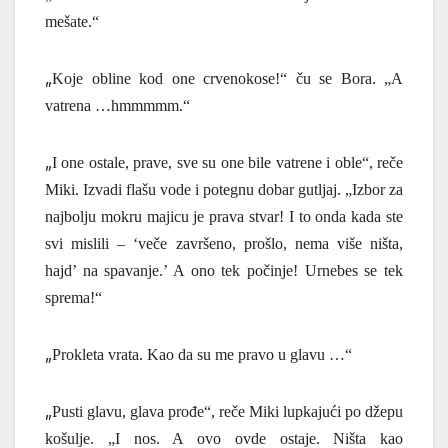
me
š
ate.“
„
Koje obline kod one crvenokose!“ ču se Bora. „A
vatrena …hmmmmm.“
„
I one ostale, prave, sve su one bile vatrene i oble“, reče
Miki. Izvadi flašu vode i potegnu dobar gutljaj. „Izbor za
najbolju mokru majicu je prava stvar! I to onda kada ste
svi mislili – ‘veče završeno, prošlo, nema više ništa,
hajd’ na spavanje.’ A ono tek počinje! Urnebes se tek
sprema!“
„
Prokleta vrata. Kao da su me pravo u glavu …
“
„
Pusti glavu, glava prođe“, reče Miki lupkajući po džepu
košulje.
„I nos. A ovo ovde ostaje.
Ništa kao