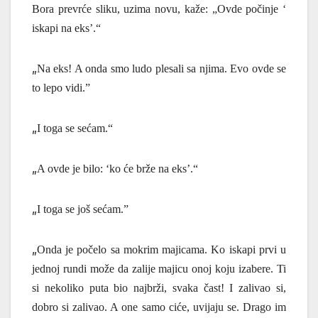
Bora prevrće sliku, uzima novu, kaže: „Ovde počinje ‘
iskapi na eks’.“
„
Na eks! A onda smo ludo plesali sa njima. Evo ovde se
to lepo vidi.”
„
I toga se sećam.“
„
A ovde je bilo: ‘ko će brže na eks’.“
„
I toga se još sećam.”
„
Onda je počelo sa mokrim majicama. Ko iskapi prvi u
jednoj rundi može da zalije majicu onoj koju izabere. Ti
si nekoliko puta bio najbrži, svaka čast! I zalivao si,
dobro si zalivao. A one samo ciće, uvijaju se. Drago im