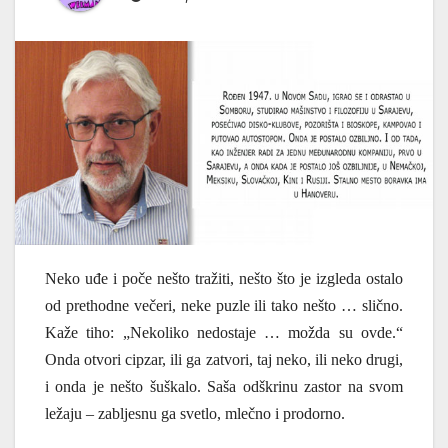
Neko u
đ
e i poče nešto tražiti, nešto što je izgleda ostalo
od prethodne večeri, neke puzle ili tako nešto … slično.
Kaže tiho: „Nekoliko nedostaje … možda su ovde.“
Onda otvori cipzar, ili ga zatvori, taj neko, ili neko drugi,
i onda je nešto šuškalo. Saša odškrinu zastor na svom
ležaju – zabljesnu ga svetlo, mlečno i prodorno.