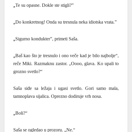
„
Te su opasne. Dokle ste stigli?”
„
Do konkretnog! Onda su tresnula neka idiotska vrata.”
„
Sigurno kondukter”, primeti Saša.
„
Baš kao što je tresnulo i ono veče kad je bilo najbolje“,
reče Miki. Razmaknu zastor.
„Oooo, glava. Ko upali to
grozno svetlo?“
Saša si
đ
e
sa ležaja i ugasi svetlo. Gori samo mala,
tamnoplava sijalica. Oprezno dodiruje vrh nosa.
„
Boli?“
Saša se ogledao u prozoru. „Ne.“