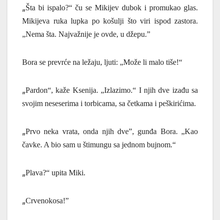
„
Šta bi ispalo?“ ču se Mikijev dubok i promukao glas.
Mikijeva ruka lupka po košulji što viri ispod zastora.
„Nema šta. Najvažnije je ovde, u džepu.”
Bora se prevrće na ležaju, ljuti: „Može li malo tiše!“
„
Pardon“, kaže Ksenija. „Izlazimo.“ I njih dve iza
đ
u sa
svojim neseserima i torbicama, sa četkama i peškirićima.
„
Prvo neka vrata, onda njih dve”, gun
đ
a Bora. „Kao
čavke. A bio sam u štimungu sa jednom bujnom.“
„
Plava?“ upita Miki.
„
Crvenokosa!”