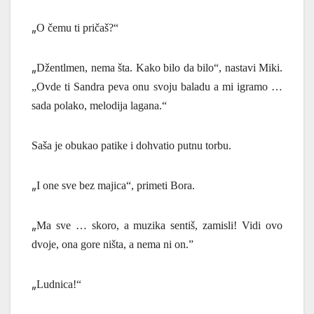
„
O čemu ti pričaš?“
„
Džentlmen, nema šta. Kako bilo da bilo“, nastavi Miki.
„Ovde ti Sandra peva onu svoju baladu a mi igramo …
sada polako, melodija lagana.“
Saša je obukao patike i dohvatio putnu torbu.
„
I one sve bez majica“, primeti Bora.
„
Ma sve … skoro, a muzika sentiš, zamisli! Vidi ovo
dvoje, ona gore ništa, a nema ni on.”
„
Ludnica!“