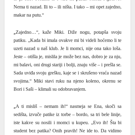
Nema ti nazad. Ili to – ili ni
š
ta. I tako – mi opet zajedno,
makar na putu.
“
„
Zajedno…“, ka
že Miki
. Diže nogu, potapša svoju
patiku. „Kada bi imala ovakve mi bi videli ho
ć
emo li te
uzeti nazad u naš klub.
Je li momci, nije ona tako loša.
Jeste – otišla je, mislila je može bez nas, dobro je za nju,
mi balavi, oni drugi stariji i bolji, znaju više – i prešla se.
Sada uvi
đ
a svoju grešku, kaje se i skrušeno vraća nazad
svojima.“ Miki stavi ruku na njeno koleno, okrenu se
Bori i Saši – klimali su odobravanjem.
„
A ti misliš – nemam ih!“ nasmeja se Ena, skoči sa
sedišta, izvuče patike iz torbe – bordo, sa tri bele linije,
iste kakve su nosili i momci u kupeu. „Evo ih!
Šta bi
student bez patika? Onih pravih! Ne ide to. Da vidimo