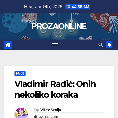
Skip
Нед. авг 9th, 2026
10:44:57 AM
to
content
PROZAONLINE
PRIČE
Vladimir Radić: Onih
nekoliko koraka
By
Vitez Srbija
ЈАН 4, 2018