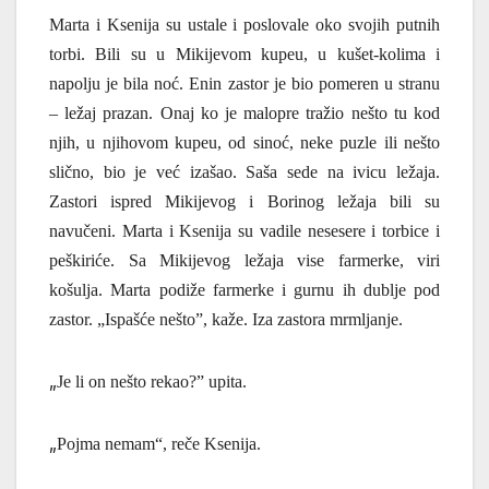
Marta i Ksenija
su ustale i poslovale oko svojih putnih
torbi. Bili su u Mikijevom kupeu, u kušet-kolima i
napolju je bila noć. Enin zastor je bio pomeren u stranu
– ležaj prazan. Onaj ko je malopre tražio nešto tu kod
njih, u njihovom kupeu, od sinoć, neke puzle ili
nešto
slično
, bio je već izašao. Saša sede na ivicu ležaja.
Zastori ispred Mikijevog i Borinog ležaja bili su
navučeni. Marta i Ksenija su vadile nesesere i torbice i
peškiriće. Sa Mikijevog ležaja vise farmerke, viri
košulja. Marta podiže farmerke i gurnu ih dublje pod
zastor. „Ispašće nešto”, ka
ž
e. Iza zastora mrmljanje.
„
Je li on nešto rekao?” upita.
„
Pojma nemam“, reče Ksenija.