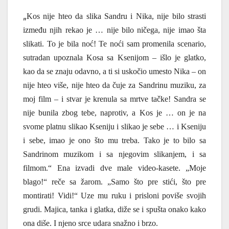
„
Kos nije hteo da slika Sandru i Nika, nije bilo strasti
između njih rekao je … nije bilo ničega, nije imao šta
slikati. To je bila noć! Te noći sam promenila scenario,
sutradan upoznala Kosa sa Ksenijom – išlo je glatko,
kao da se znaju odavno, a ti si uskočio umesto Nika – on
nije hteo više, nije hteo da čuje za Sandrinu muziku, za
moj film – i stvar je krenula sa mrtve tačke! Sandra se
nije bunila zbog tebe, naprotiv, a Kos je … on je na
svome platnu slikao Kseniju i slikao je sebe … i Kseniju
i sebe, imao je ono što mu treba. Tako je to bilo sa
Sandrinom muzikom i sa njegovim slikanjem, i sa
filmom.“ Ena izvadi dve male video-kasete. „Moje
blago!“ reče sa žarom. „Samo što pre stići, što pre
montirati! Vidi!“ Uze mu ruku i prisloni poviše svojih
grudi. Majica, tanka i glatka, diže se i spušta onako kako
ona diše. I njeno srce udara snažno i brzo.