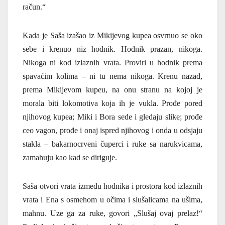
račun.“
Kada je Saša izašao iz Mikijevog kupea osvrnuo se oko
sebe i krenuo niz hodnik. Hodnik prazan, nikoga.
Nikoga ni kod izlaznih vrata.
Proviri u hodnik prema
spavaćim kolima – ni tu nema nikoga. Krenu nazad,
prema Mikijevom kupeu, na onu stranu na kojoj je
morala biti lokomotiva koja ih je vukla. Prođe pored
njihovog kupea; Miki i Bora sede i gledaju slike; prođe
ceo vagon, prođe i onaj ispred njihovog i onda u odsjaju
stakla – bakarnocrveni čuperci i ruke sa narukvicama,
zamahuju kao kad se diriguje.
Saša otvori vrata između hodnika i prostora kod izlaznih
vrata i Ena s osmehom u očima i slušalicama na ušima,
mahnu. Uze ga za ruke, govori „Slu
š
aj ovaj prelaz!
“