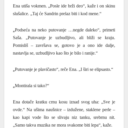
Ena utiša vokmen. „Posle ide brži deo“, ka
ž
e i on skinu
slušalice. „Taj će Sandrin prelaz biti i kod mene.“
„
Podseća na neko putovanje …negde daleko“, primeti
Saša. „Putovanje je uzbudljivo, ali bliži se kraju.
Pomisliš – završava se, gotovo je a ono ide dalje,
nastavlja se, uzbudljivo kao što je bilo i ranije.“
„
Putovanje je plavičasto“, re
č
e Ena.
„I širi se elipsasto.“
„
Montirala si tako?“
Ena dota
če
kratku crnu kosu iznad svog uha: „Sve je
ovde.“ Na ušima naušnice – izdužene, staklene perle –
kao kapi vode
š
to se slivaju niz tanku, srebrnu nit.
„Samo takva muzika ne mora svakome biti lepa“, ka
ž
e.