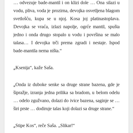
… odvezuje bade-mantil i on klizi dole … Ona silazi u
vodu, pliva, voda je prozirna, devojka osvetljena blagom
svetlošću, kupa se u njoj. Kosa joj platinastoplava.
Devojka se vraća, izlazi napolje, ogrće mantil, spušta
jedno i onda drugo stopalo u vodu i površina se malo
talasa… I devojka trči prema zgradi i nestaje.
Ispod
bade-mantila nema ništa.“
„
Ksenija“, ka
ž
e Saša.
„
Onda iz duboke senke sa druge strane bazena, gde je
šipražje, izranja jedna prilika sa bradom, u belom odelu
… odelo zgužvano, dolazi do ivice bazena, saginje se …
širi prste … dodiruje talas koji dolazi sa druge strane.“
„
Stipe Kos“, reče Saša. „Slikar!“