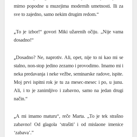
mirno popodne u muzejima modernih umetnosti. Ili za
sve to zajedno, samo nekim drugim redom.“
„
To je izbor!“ govori
Miki
užarenih očiju.
„Nije vama
dosadno!“
„
Dosadno? Ne, naprotiv. Ali, opet, nije to ni kao mi se
stalno, non-stop jedino zezamo i provodimo. Imamo mi i
neka predavanja i neke vežbe, seminarske radove, ispite.
Moj prvi ispitni rok je tu za mesec-mesec i po, u junu.
Ali, i to je zanimljivo i zabavno, samo na jedan drugi
način.“
„
A mi imamo maturu“,
reče
Marta.
„To je tek strašno
zabavno!
Od glagola ‘strašiti’ i od mislaone imenice
‘zabava’.”