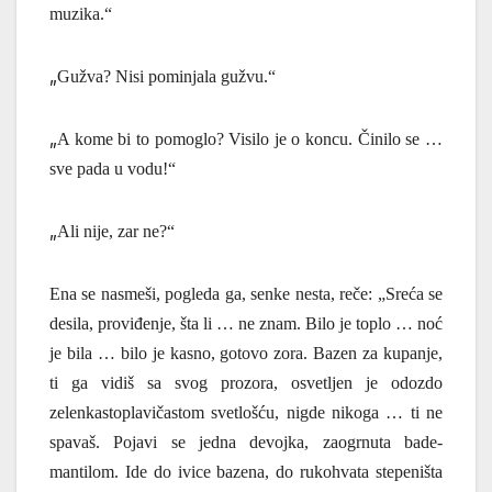
muzika.“
„
Gužva? Nisi pominjala gužvu.“
„
A kome bi to pomoglo? Visilo je o koncu.
Č
inilo se …
sve pada u vodu!“
„
Ali nije, zar ne?“
Ena se nasmeši, pogleda ga, senke nesta, re
č
e: „Sreća se
desila, proviđenje, šta li … ne znam. Bilo je toplo … noć
je bila … bilo je kasno, gotovo zora. Bazen za kupanje,
ti ga vidiš sa svog prozora, osvetljen je odozdo
zelenkastoplavičastom svetlošću, nigde nikoga … ti ne
spavaš. Pojavi se jedna devojka, zaogrnuta bade-
mantilom. Ide do ivice bazena, do rukohvata stepeništa