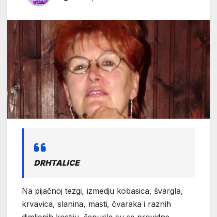
DRHTALICE
Na pijačnoj tezgi, izmedju kobasica, švargla,
krvavica, slanina, masti, čvaraka i raznih
dimljenih kostiju, šepurile su se providne