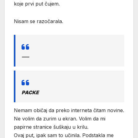
koje prvi put čujem.
Nisam se razočarala.
—–
PACKE
Nemam običaj da preko interneta čitam novine.
Ne volim da zurim u ekran. Volim da mi
papirne stranice šuškaju u krilu.
Ovaj put, ipak sam to učinila. Podstakla me