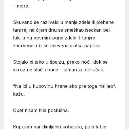
– mora.
Skuvano se razlivalo u manje zdele ili plehane
tanjire, na čijem dnu se smeškao iseckan beli
luk, a na površini pune zdele ili tanjira –
zacrvenela bi se mlevena slatka paprika.
Stojalo bi tako u špajzu, preko noći, dok se
skroz ne sluči i bude – taman za doručak.
“Ne idi u kupovinu hrane ako pre toga nisi jeo”,
kažu.
Opet nisam bila poslušna.
Kupujem par dimljenih kobasica, pola table