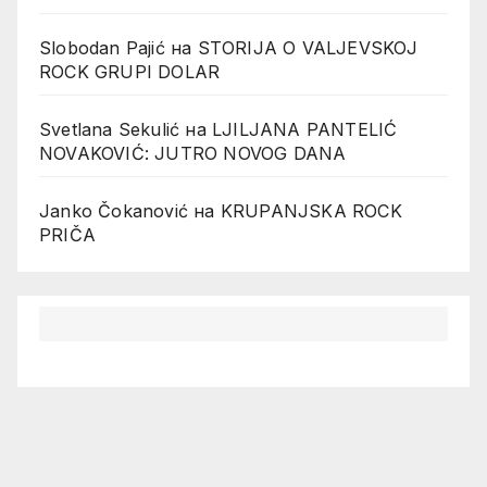
Slobodan Pajić
на
STORIJA O VALJEVSKOJ
ROCK GRUPI DOLAR
Svetlana Sekulić
на
LJILJANA PANTELIĆ
NOVAKOVIĆ: JUTRO NOVOG DANA
Janko Čokanović
на
KRUPANJSKA ROCK
PRIČA