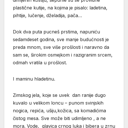
plastične kutije, na kojima je pisalo: ladetina,
pihtije, lučenje, dželadija, pača…
Dok dva puta pucneš prstima, napuniću
sedamdeset godina, sve manje budućnosti je
preda mnom, sve više prošlosti i naravno da
sam se, širokim osmejkom i razigranim srcem,
odmah vratila u prošlost.
I maminu hladetinu.
Zimskog jela, koje se uvek dan ranije dugo
kuvalo u velikom loncu – punom svinjskih
nogica, repića, ušiju,kožica, sa komadićima
čistog mesa. Sve može biti udimljeno , a ne
mora. Vode, glavica crnog luka i bibera u zrnu