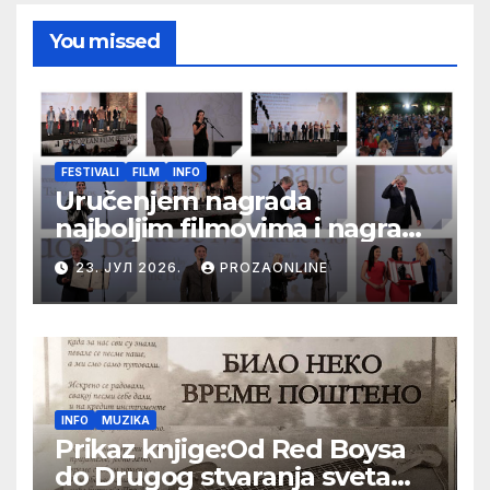
You missed
FESTIVALI
FILM
INFO
Uručenjem nagrada
najboljim filmovima i nagrade
„Aleksandar Lifka“ Radošu
23. ЈУЛ 2026.
PROZAONLINE
Bajiću svečano zatvoren 33.
Festival evropskog filma Palić
INFO
MUZIKA
Prikaz knjige:Od Red Boysa
do Drugog stvaranja sveta