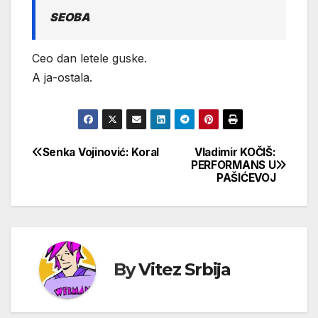
SEOBA
Ceo dan letele guske.
A ja-ostala.
Senka Vojinović: Koral
Vladimir KOČIŠ:
Кретање
PERFORMANS U
PAŠIĆEVOJ
чланка
By
Vitez Srbija