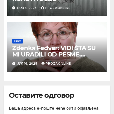
НОВ 4, 2025
PROZAONLINE
PRIČE
Zdenka Feđver: VIDI ŠTA SU
MI URADILI OD PESME,
MAMA*
ЈУЛ 16, 2025
PROZAONLINE
Оставите одговор
Ваша адреса е-поште неће бити објављена.