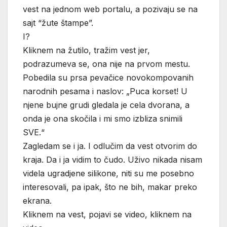
vest na jednom web portalu, a pozivaju se na
sajt “žute štampe”.
I?
Kliknem na žutilo, tražim vest jer,
podrazumeva se, ona nije na prvom mestu.
Pobedila su prsa pevačice novokompovanih
narodnih pesama i naslov: „Puca korset! U
njene bujne grudi gledala je cela dvorana, a
onda je ona skočila i mi smo izbliza snimili
SVE.“
Zagledam se i ja. I odlučim da vest otvorim do
kraja. Da i ja vidim to čudo. Uživo nikada nisam
videla ugradjene silikone, niti su me posebno
interesovali, pa ipak, što ne bih, makar preko
ekrana.
Kliknem na vest, pojavi se video, kliknem na