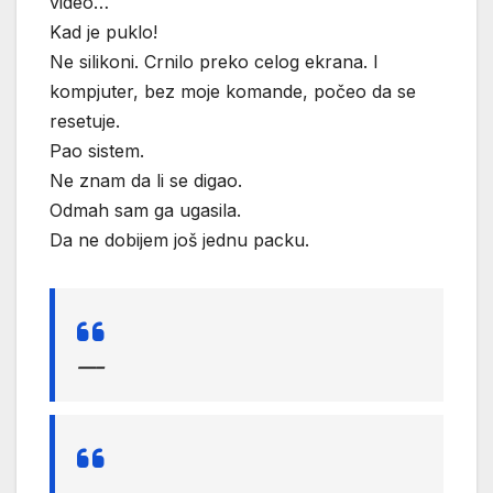
video…
Kad je puklo!
Ne silikoni. Crnilo preko celog ekrana. I
kompjuter, bez moje komande, počeo da se
resetuje.
Pao sistem.
Ne znam da li se digao.
Odmah sam ga ugasila.
Da ne dobijem još jednu packu.
—–