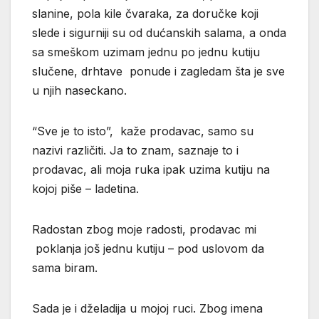
slanine, pola kile čvaraka, za doručke koji
slede i sigurniji su od dućanskih salama, a onda
sa smeškom uzimam jednu po jednu kutiju
slučene, drhtave ponude i zagledam šta je sve
u njih naseckano.
“Sve je to isto”, kaže prodavac, samo su
nazivi različiti. Ja to znam, saznaje to i
prodavac, ali moja ruka ipak uzima kutiju na
kojoj piše – ladetina.
Radostan zbog moje radosti, prodavac mi
poklanja još jednu kutiju – pod uslovom da
sama biram.
Sada je i dželadija u mojoj ruci. Zbog imena