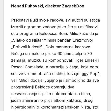
Nenad Puhovski, direktor ZagrebDox
Predstavljajući svoje radove, svi autori su stoga
izrazili ogromno zadovoljstvo što su mi filmovi
deo programa Beldocsa. Boris Mitić kaže da je
„Slatko od Ništa” filmski pandan Erazmovoj
„Pohvali ludosti”. „Dokumentarne kadrove
Ničega snimalo je preko 60 snimatelja u 70
zemalja, muziku su komponovali Tiger Lillies-i i
Pascal Comelade, a naraciju Ničega, koje nam
se sve vreme obraća u stihu, kazuje Iggy Pop“,
veli Mitić i dodaje: „Sjajno je i simbolično da sve
progresivniji Beldocs otvaraju dva
nesvakidasnja srpska dokumentarna filma,
jedan animirani o preslatkom kaktusu, drugi
hiperglobalni o kortomaltezijanskom Ništa, što