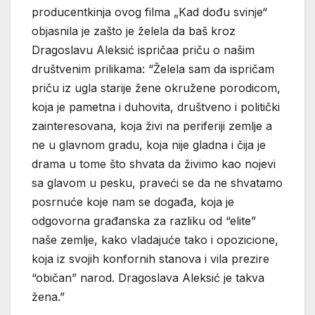
producentkinja ovog filma „Kad dođu svinje“
objasnila je zašto je želela da baš kroz
Dragoslavu Aleksić ispričaa priču o našim
društvenim prilikama: “Želela sam da ispričam
priču iz ugla starije žene okružene porodicom,
koja je pametna i duhovita, društveno i politički
zainteresovana, koja živi na periferiji zemlje a
ne u glavnom gradu, koja nije gladna i čija je
drama u tome što shvata da živimo kao nojevi
sa glavom u pesku, praveći se da ne shvatamo
posrnuće koje nam se događa, koja je
odgovorna građanska za razliku od “elite”
naše zemlje, kako vladajuće tako i opozicione,
koja iz svojih konfornih stanova i vila prezire
“običan” narod. Dragoslava Aleksić je takva
žena.”