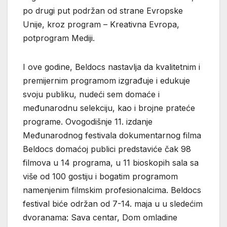
po drugi put podržan od strane Evropske
Unije, kroz program – Kreativna Evropa,
potprogram Mediji.
I ove godine, Beldocs nastavlja da kvalitetnim i
premijernim programom izgrađuje i edukuje
svoju publiku, nudeći sem domaće i
međunarodnu selekciju, kao i brojne prateće
programe. Ovogodišnje 11. izdanje
Međunarodnog festivala dokumentarnog filma
Beldocs domaćoj publici predstaviće čak 98
filmova u 14 programa, u 11 bioskopih sala sa
više od 100 gostiju i bogatim programom
namenjenim filmskim profesionalcima. Beldocs
festival biće održan od 7-14. maja u u sledećim
dvoranama: Sava centar, Dom omladine