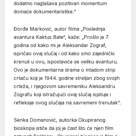
dodatno naglašava pozitivan momentum
domaće dokumentaristike.“
Đorđe Marković, autor filma „Poslednja
avantura Kaktus Bate“, kaže: „Prošlo je 7
godina od kako mi je Aleksandar Zograf,
ispričao ovaj slučaj i od kako smo zajednički
krenuli u ovu, ispostaviće se veliku avanturu.
Ovo je dokumentarna drama o mladom strip
crtaču koji je 1944. godine streljan zbog svojih
crteža, i njegovom savremeniku Aleksandru
Zografu koji istražujući ovaj slučaj ispituje i
refleksije ovog slučaja na savremeni trenutak“.
Senka Domanović, autorka Okupiranog
bioskopa ističe da joj je čast što će njen film