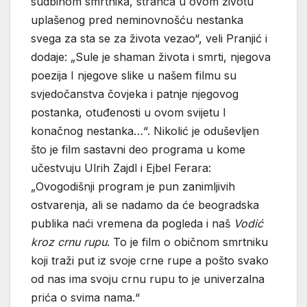
sudbinom smrtnika, stranca u ovom životu
uplašenog pred neminovnošću nestanka
svega za sta se za života vezao“, veli Pranjić i
dodaje: „Sule je shaman života i smrti, njegova
poezija I njegove slike u našem filmu su
svjedočanstva čovjeka i patnje njegovog
postanka, otuđenosti u ovom svijetu I
konačnog nestanka…“. Nikolić je oduševljen
što je film sastavni deo programa u kome
učestvuju Ulrih Zajdl i Ejbel Ferara:
„Ovogodišnji program je pun zanimljivih
ostvarenja, ali se nadamo da će beogradska
publika naći vremena da pogleda i naš
Vodi
ć
kroz
crnu
rupu
. To je film o običnom smrtniku
koji traži put iz svoje crne rupe a pošto svako
od nas ima svoju crnu rupu to je univerzalna
prića o svima nama.“