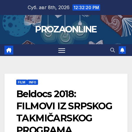
Skip
Суб. авг 8th, 2026
12:32:22 PM
to
content
PROZAONLINE
FILM
INFO
Beldocs 2018:
FILMOVI IZ SRPSKOG
TAKMIČARSKOG
PROGRAMA