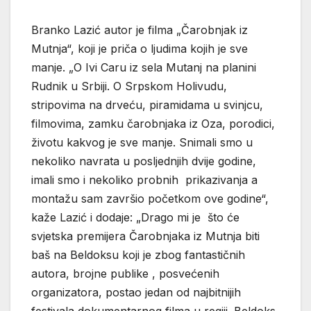
Branko Lazić autor je filma „Čarobnjak iz
Mutnja“, koji je priča o ljudima kojih je sve
manje. „O Ivi Caru iz sela Mutanj na planini
Rudnik u Srbiji. O Srpskom Holivudu,
stripovima na drveću, piramidama u svinjcu,
filmovima, zamku čarobnjaka iz Oza, porodici,
životu kakvog je sve manje. Snimali smo u
nekoliko navrata u posljednjih dvije godine,
imali smo i nekoliko probnih prikazivanja a
montažu sam završio početkom ove godine“,
kaže Lazić i dodaje: „Drago mi je što će
svjetska premijera Čarobnjaka iz Mutnja biti
baš na Beldoksu koji je zbog fantastičnih
autora, brojne publike , posvećenih
organizatora, postao jedan od najbitnijih
festivala dokumentarnog filma u regiji. Beldoks