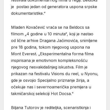
je postao jedan od generatora uspona srpske
dokumentaristike.“
Mladen Kovačević vraća se na Beldocs sa
filmom „4 godine u 10 minuta“, koji je nastao
od lične arhive Dragana Jaćimovića, snimljene
pre 18 godina, tokom njegovog uspona na
Mont Everest. „Eksperimentalna forma filma
inspirisana je emotivnom kompleksnošću
njegovog nesvakidašnjeg iskustva. Film je
prikazan na festivalu Visions du reel, u Nyonu,
gde je osvojio Specijalno priznanje žirija, a
očekuje nas i severnoamerička premijera u
takmičarskoj selekciji Hot Docsa.“
Biljana Tutorov je rediteljka, scenaristkinja i