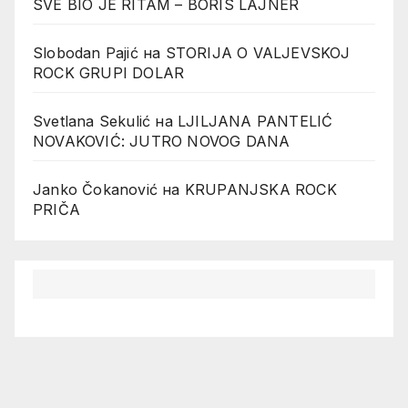
SVE BIO JE RITAM – BORIS LAJNER
Slobodan Pajić
на
STORIJA O VALJEVSKOJ
ROCK GRUPI DOLAR
Svetlana Sekulić
на
LJILJANA PANTELIĆ
NOVAKOVIĆ: JUTRO NOVOG DANA
Janko Čokanović
на
KRUPANJSKA ROCK
PRIČA