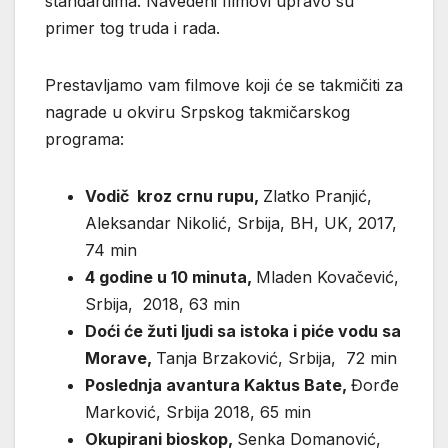
standardima. Navedeni filmovi upravo su
primer tog truda i rada.
Prestavljamo vam filmove koji će se takmičiti za
nagrade u okviru Srpskog takmičarskog
programa:
Vodič kroz crnu rupu,
Zlatko Pranjić,
Aleksandar Nikolić, Srbija, BH, UK, 2017,
74 min
4 godine u 10 minuta,
Mladen Kovačević,
Srbija, 2018, 63 min
Doći će žuti ljudi sa istoka i piće vodu sa
Morave,
Tanja Brzaković, Srbija, 72 min
Poslednja avantura Kaktus Bate,
Đorđe
Marković, Srbija 2018, 65 min
Okupirani bioskop,
Senka Domanović,