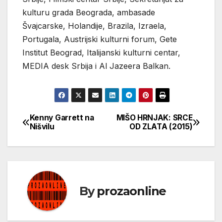
kulturu grada Beograda, ambasade
Švajcarske, Holandije, Brazila, Izraela,
Portugala, Austrijski kulturni forum, Gete
Institut Beograd, Italijanski kulturni centar,
MEDIA desk Srbija i Al Jazeera Balkan.
Kenny Garrett na
MIŠO HRNJAK: SRCE
Кретање
Nišvilu
OD ZLATA (2015)
чланка
By
prozaonline