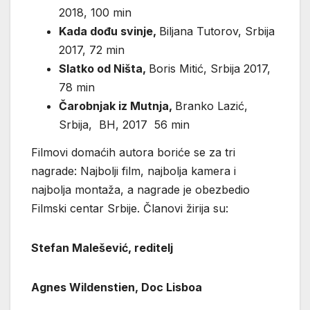
2018, 100 min
Kada dođu svinje,
Biljana Tutorov, Srbija
2017, 72 min
Slatko od Ništa,
Boris Mitić, Srbija 2017,
78 min
Čarobnjak iz Mutnja,
Branko Lazić,
Srbija, BH, 2017 56 min
Filmovi domaćih autora boriće se za tri
nagrade: Najbolji film, najbolja kamera i
najbolja montaža, a nagrade je obezbedio
Filmski centar Srbije. Članovi žirija su:
Stefan Malešević, reditelj
Agnes Wildenstien, Doc Lisboa