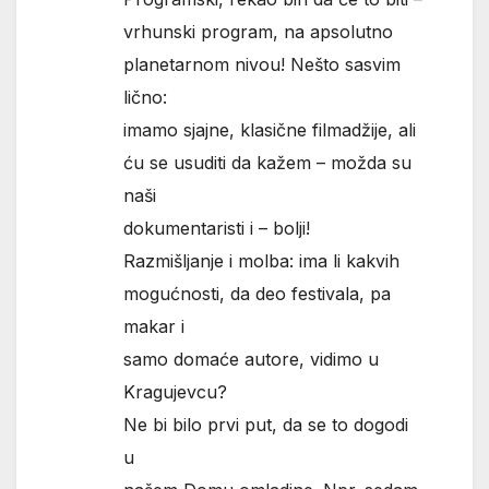
vrhunski program, na apsolutno
planetarnom nivou! Nešto sasvim
lično:
imamo sjajne, klasične filmadžije, ali
ću se usuditi da kažem – možda su
naši
dokumentaristi i – bolji!
Razmišljanje i molba: ima li kakvih
mogućnosti, da deo festivala, pa
makar i
samo domaće autore, vidimo u
Kragujevcu?
Ne bi bilo prvi put, da se to dogodi
u