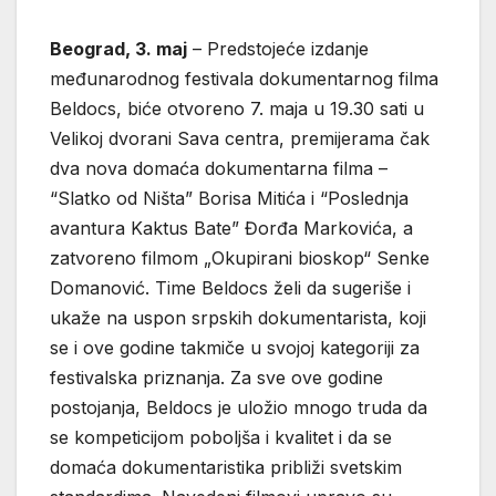
Beograd, 3. maj
– Predstojeće izdanje
međunarodnog festivala dokumentarnog filma
Beldocs, biće otvoreno 7. maja u 19.30 sati u
Velikoj dvorani Sava centra, premijerama čak
dva nova domaća dokumentarna filma –
“Slatko od Ništa” Borisa Mitića i “Poslednja
avantura Kaktus Bate” Đorđa Markovića, a
zatvoreno filmom „Okupirani bioskop“ Senke
Domanović. Time Beldocs želi da sugeriše i
ukaže na uspon srpskih dokumentarista, koji
se i ove godine takmiče u svojoj kategoriji za
festivalska priznanja. Za sve ove godine
postojanja, Beldocs je uložio mnogo truda da
se kompeticijom poboljša i kvalitet i da se
domaća dokumentaristika približi svetskim