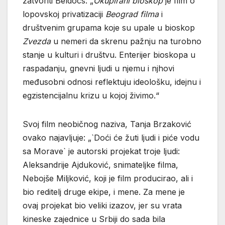
zatvoriti Beldocs: „
Okupirani
bioskop
je film o
lopovskoj privatizaciji
Beograd
filma
i
društvenim grupama koje su upale u bioskop
Zvezda
u nemeri da skrenu pažnju na turobno
stanje u kulturi i društvu. Enterijer bioskopa u
raspadanju, gnevni ljudi u njemu i njhovi
međusobni odnosi reflektuju ideološku, idejnu i
egzistencijalnu krizu u kojoj živimo.“
Svoj film neobičnog naziva, Tanja Brzaković
ovako najavljuje: „`Doći će žuti ljudi i piće vodu
sa Morave` je autorski projekat troje ljudi:
Aleksandrije Ajduković, snimateljke filma,
Nebojše Miljković, koji je film producirao, ali i
bio reditelj druge ekipe, i mene. Za mene je
ovaj projekat bio veliki izazov, jer su vrata
kineske zajednice u Srbiji do sada bila