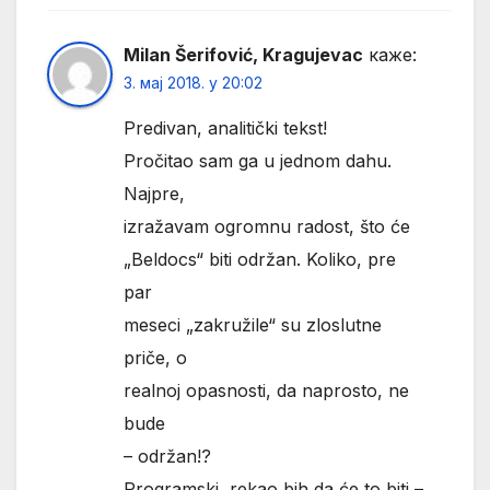
Milan Šerifović, Kragujevac
каже:
3. мај 2018. у 20:02
Predivan, analitički tekst!
Pročitao sam ga u jednom dahu.
Najpre,
izražavam ogromnu radost, što će
„Beldocs“ biti održan. Koliko, pre
par
meseci „zakružile“ su zloslutne
priče, o
realnoj opasnosti, da naprosto, ne
bude
– održan!?
Programski, rekao bih da će to biti –