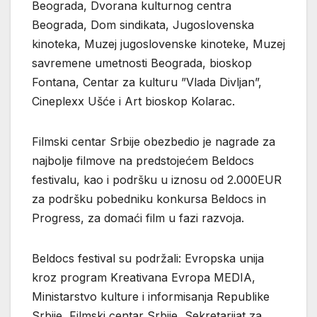
Beograda, Dvorana kulturnog centra
Beograda, Dom sindikata, Jugoslovenska
kinoteka, Muzej jugoslovenske kinoteke, Muzej
savremene umetnosti Beograda, bioskop
Fontana, Centar za kulturu ”Vlada Divljan”,
Cineplexx Ušće i Art bioskop Kolarac.
Filmski centar Srbije obezbedio je nagrade za
najbolje filmove na predstojećem Beldocs
festivalu, kao i podršku u iznosu od 2.000EUR
za podršku pobedniku konkursa Beldocs in
Progress, za domaći film u fazi razvoja.
Beldocs festival su podržali: Evropska unija
kroz program Kreativana Evropa MEDIA,
Ministarstvo kulture i informisanja Republike
Srbije, Filmski centar Srbije, Sekretarijat za