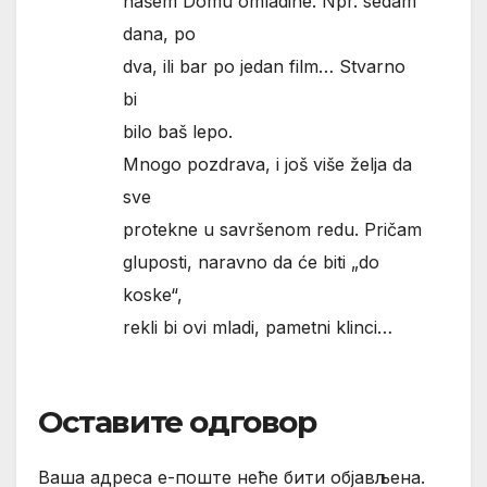
našem Domu omladine. Npr. sedam
dana, po
dva, ili bar po jedan film… Stvarno
bi
bilo baš lepo.
Mnogo pozdrava, i još više želja da
sve
protekne u savršenom redu. Pričam
gluposti, naravno da će biti „do
koske“,
rekli bi ovi mladi, pametni klinci…
Оставите одговор
Ваша адреса е-поште неће бити објављена.