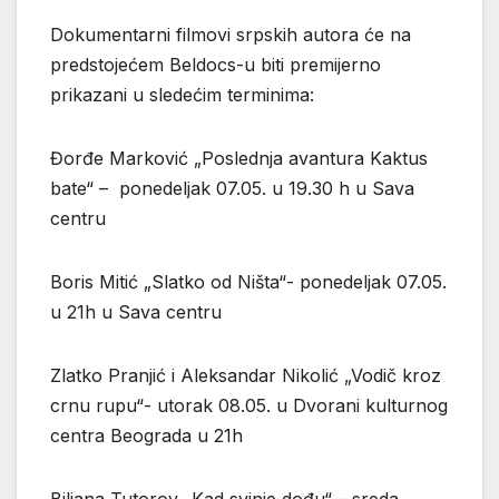
Dokumentarni filmovi srpskih autora će na
predstojećem Beldocs-u biti premijerno
prikazani u sledećim terminima:
Đorđe Marković „Poslednja avantura Kaktus
bate“ – ponedeljak 07.05. u 19.30 h u Sava
centru
Boris Mitić „Slatko od Ništa“- ponedeljak 07.05.
u 21h u Sava centru
Zlatko Pranjić i Aleksandar Nikolić „Vodič kroz
crnu rupu“- utorak 08.05. u Dvorani kulturnog
centra Beograda u 21h
Biljana Tutorov „Kad svinje dođu“ – sreda