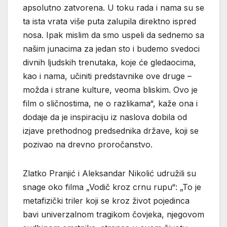
apsolutno zatvorena. U toku rada i nama su se
ta ista vrata više puta zalupila direktno ispred
nosa. Ipak mislim da smo uspeli da sednemo sa
našim junacima za jedan sto i budemo svedoci
divnih ljudskih trenutaka, koje će gledaocima,
kao i nama, učiniti predstavnike ove druge –
možda i strane kulture, veoma bliskim. Ovo je
film o sličnostima, ne o razlikama“, kaže ona i
dodaje da je inspiraciju iz naslova dobila od
izjave prethodnog predsednika države, koji se
pozivao na drevno proročanstvo.
Zlatko Pranjić i Aleksandar Nikolić udružili su
snage oko filma „Vodič kroz crnu rupu“: „To je
metafizički triler koji se kroz život pojedinca
bavi univerzalnom tragikom čovjeka, njegovom