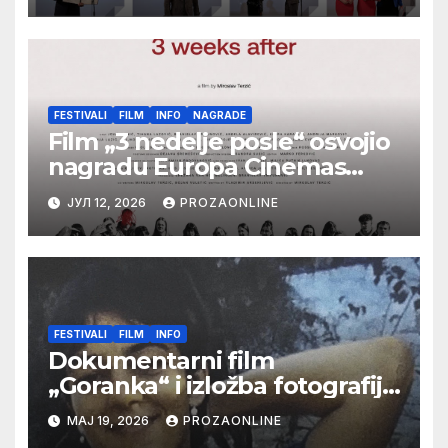
Festival evropskog filma Palić
FESTIVALI
FILM
INFO
NAGRADE
Film „3 nedelje posle“ osvojio
nagradu Europa Cinemas
Label na Filmskom festivalu u
ЈУЛ 12, 2026
PROZAONLINE
Karlovim Varima
FESTIVALI
FILM
INFO
Dokumentarni film
„Goranka“ i izložba fotografija
Goranke Matić “Portreti
МАЈ 19, 2026
PROZAONLINE
reditelja” na 19. Beldocsu