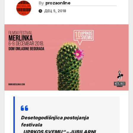
By
prozaonline
ДЕЦ 5, 2018
Desetogodišnjica postojanja
festivala
„
UPRKOS SVEMU“ – JUBILARNI