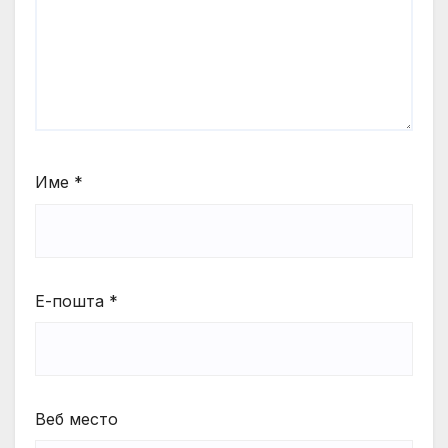
Име
*
Е-пошта
*
Веб место