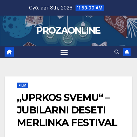
Skip
Суб. авг 8th, 2026
11:53:10 AM
to
content
PROZAONLINE
FILM
„UPRKOS SVEMU“ –
JUBILARNI DESETI
MERLINKA FESTIVAL