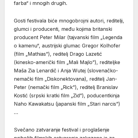
farba“ i mnogih drugih.
Gosti festivala biće mnogobrojni autori, reditelji,
glumci i producenti, među kojima britanski
producent Peter Milar (tajvanski film „Legenda
o kamenu“, austrijski glumac Gregor Kolhofer
(film „Mathias”), reditelj Drago Lazetić
(kinesko-američki film „Mali Majlo”), rediteljke
Maša Zia Lenardič i Anja Wutej (slovenačko-
nemački film „Diskonektovana), reditelj Jan-
Peter (nemački film „Rick”), reditelj Branislav
Kostić (srpski kratki film „Zid”), poducentkinja
Naho Kawakatsu (japanski film „Stari narcis”)
…
Svečano zatvaranje festival i proglašenje
najboljih filmskih ostvarenja zakazano je za