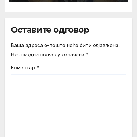
Оставите одговор
Ваша адреса е-поште неће бити објављена.
Неопходна поља су означена
*
Коментар
*