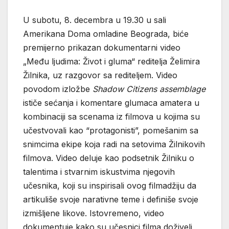
U subotu, 8. decembra u 19.30 u sali
Amerikana Doma omladine Beograda, biće
premijerno prikazan dokumentarni video
„Među ljudima: Život i gluma“ reditelja Želimira
Žilnika, uz razgovor sa rediteljem. Video
povodom izložbe
Shadow Citizens assemblage
ističe sećanja i komentare glumaca amatera u
kombinaciji sa scenama iz filmova u kojima su
učestvovali kao “protagonisti”, pomešanim sa
snimcima ekipe koja radi na setovima Žilnikovih
filmova. Video deluje kao podsetnik Žilniku o
talentima i stvarnim iskustvima njegovih
učesnika, koji su inspirisali ovog filmadžiju da
artikuliše svoje narativne teme i definiše svoje
izmišljene likove. Istovremeno, video
dokumentuje kako su učesnici filma doživeli