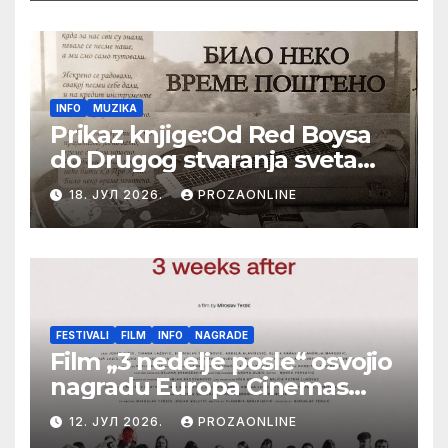
Festival evropskog filma Palić
INFO
MUZIKA
Prikaz knjige:Od Red Boysa
do Drugog stvaranja sveta
(bilo neko vreme pošteno)
18. ЈУЛ 2026.
PROZAONLINE
(autor- Zlatomira Sremca,
Botoš 2022. godine,
samizdat)
FESTIVALI
FILM
INFO
NAGRADE
Film „3 nedelje posle“ osvojio
nagradu Europa Cinemas
Label na Filmskom festivalu
12. ЈУЛ 2026.
PROZAONLINE
u Karlovim Varima