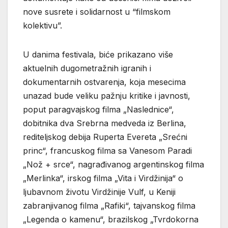
nove susrete i solidarnost u “filmskom
kolektivu”.
U danima festivala, biće prikazano više
aktuelnih dugometražnih igranih i
dokumentarnih ostvarenja, koja mesecima
unazad bude veliku pažnju kritike i javnosti,
poput paragvajskog filma „Naslednice“,
dobitnika dva Srebrna medveda iz Berlina,
rediteljskog debija Ruperta Evereta „Srećni
princ“, francuskog filma sa Vanesom Paradi
„Nož + srce“, nagrađivanog argentinskog filma
„Merlinka“, irskog filma „Vita i Virdžinija“ o
ljubavnom životu Virdžinije Vulf, u Keniji
zabranjivanog filma „Rafiki“, tajvanskog filma
„Legenda o kamenu“, brazilskog „Tvrdokorna