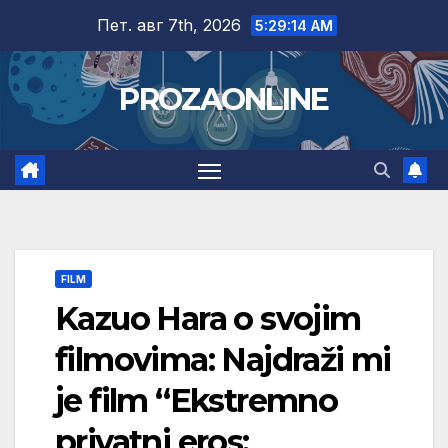
Skip
Пет. авг 7th, 2026
5:29:15 AM
to
content
PROZAONLINE
FILM
Kazuo Hara o svojim
filmovima: Najdraži mi
je film “Ekstremno
privatni eros: