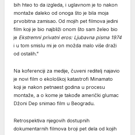
bih hteo to da izgleda, i uglavnom je to nakon
montaže daleko od onoga što je bila moja
prvobitna zamisao. Od mojih pet filmova jedini
film koji je bio najbliži onom što sam želeo bio
je
Ekstremni privatni eros: Ljubavna pisma 1974
i u tom smislu mi je on možda malo više draži
od ostalih.”
Na koferenciji za medije, čuveni reditelj najavio
je novi film o ekološkoj katastrofi Minamato
koji je nakon petnaest godina u procesu
montaže, a o kome je takođe američki glumac
Džoni Dep snimao film u Beogradu.
Retrospektiva njegovih dostupnih
dokumentarnih filmova broji pet dela od kojih