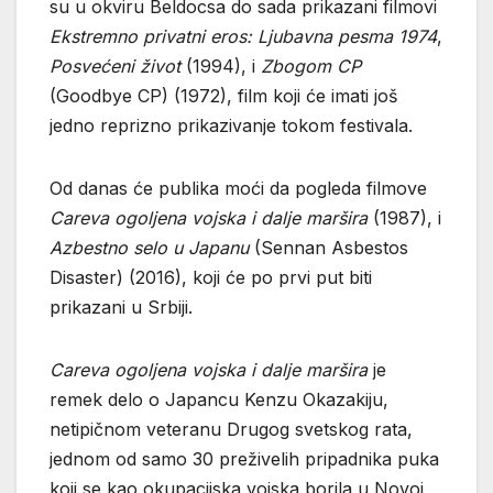
su u okviru Beldocsa do sada prikazani filmovi
Ekstremno privatni eros: Ljubavna pesma 1974
,
Posvećeni život
(1994), i
Zbogom CP
(Goodbye CP) (1972), film koji će imati još
jedno reprizno prikazivanje tokom festivala.
Od danas će publika moći da pogleda filmove
Careva ogoljena vojska i dalje maršira
(1987), i
Azbestno selo u Japanu
(Sennan Asbestos
Disaster) (2016), koji će po prvi put biti
prikazani u Srbiji.
Careva ogoljena vojska i dalje maršira
je
remek delo o Japancu Kenzu Okazakiju,
netipičnom veteranu Drugog svetskog rata,
jednom od samo 30 preživelih pripadnika puka
koji se kao okupacijska vojska borila u Novoj