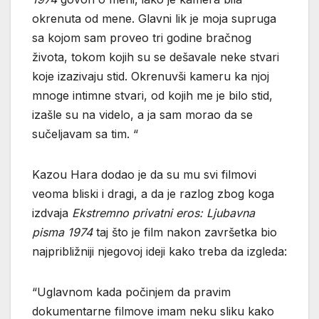
okrenuta od mene. Glavni lik je moja supruga
sa kojom sam proveo tri godine bračnog
života, tokom kojih su se dešavale neke stvari
koje izazivaju stid. Okrenuvši kameru ka njoj
mnoge intimne stvari, od kojih me je bilo stid,
izašle su na videlo, a ja sam morao da se
sučeljavam sa tim. “
Kazou Hara dodao je da su mu svi filmovi
veoma bliski i dragi, a da je razlog zbog koga
izdvaja
Ekstremno privatni eros: Ljubavna
pisma 1974
taj što je film nakon završetka bio
najpribližniji njegovoj ideji kako treba da izgleda:
“Uglavnom kada počinjem da pravim
dokumentarne filmove imam neku sliku kako