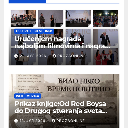
FESTIVALI
FILM
INFO
Uručenjem nagrada
najboljim filmovima i nagrade
„Aleksandar Lifka“ Radošu
23. ЈУЛ 2026.
PROZAONLINE
Bajiću svečano zatvoren 33.
Festival evropskog filma Palić
INFO
MUZIKA
Prikaz knjige:Od Red Boysa
do Drugog stvaranja sveta
(bilo neko vreme pošteno)
18. ЈУЛ 2026.
PROZAONLINE
(autor- Zlatomira Sremca,