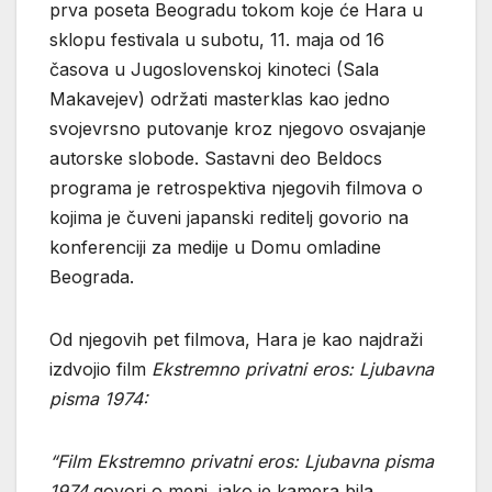
prva poseta Beogradu tokom koje će Hara u
sklopu festivala u subotu, 11. maja od 16
časova u Jugoslovenskoj kinoteci (Sala
Makavejev) održati masterklas kao jedno
svojevrsno putovanje kroz njegovo osvajanje
autorske slobode. Sastavni deo Beldocs
programa je retrospektiva njegovih filmova o
kojima je čuveni japanski reditelj govorio na
konferenciji za medije u Domu omladine
Beograda.
Od njegovih pet filmova, Hara je kao najdraži
izdvojio film
Ekstremno privatni eros: Ljubavna
pisma 1974:
“Film Ekstremno privatni eros: Ljubavna pisma
1974
govori o meni, iako je kamera bila