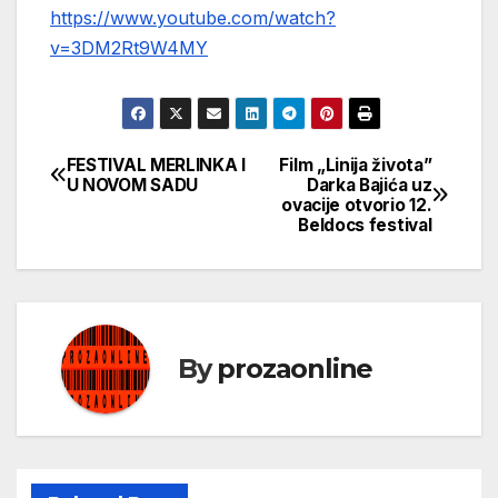
https://www.youtube.com/watch?
v=3DM2Rt9W4MY
FESTIVAL MERLINKA I
Film „Linija života”
Кретање
U NOVOM SADU
Darka Bajića uz
ovacije otvorio 12.
чланка
Beldocs festival
By
prozaonline