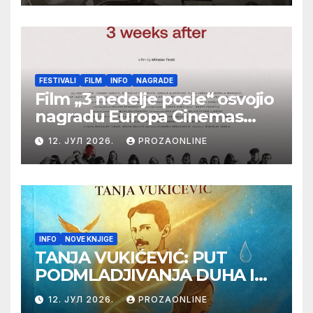
Botoš 2022. godine,
samizdat)
FESTIVALI
FILM
INFO
NAGRADE
Film „3 nedelje posle“ osvojio
nagradu Europa Cinemas
Label na Filmskom festivalu
12. ЈУЛ 2026.
PROZAONLINE
u Karlovim Varima
INFO
NOVE KNJIGE
TANJA VUKIĆEVIĆ: PUT
PODMLADJIVANJA DUHA I
TELA SA TESLOM
12. ЈУЛ 2026.
PROZAONLINE