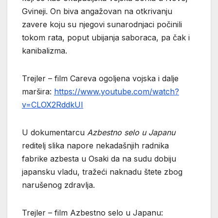
Gvineji. On biva angažovan na otkrivanju
zavere koju su njegovi sunarodnjaci počinili
tokom rata, poput ubijanja saboraca, pa čak i
kanibalizma.
Trejler – film Careva ogoljena vojska i dalje
maršira:
https://www.youtube.com/watch?
v=CLOX2RddkUI
U dokumentarcu
Azbestno selo u Japanu
reditelj slika napore nekadašnjih radnika
fabrike azbesta u Osaki da na sudu dobiju
japansku vladu, tražeći naknadu štete zbog
narušenog zdravlja.
Trejler – film Azbestno selo u Japanu: