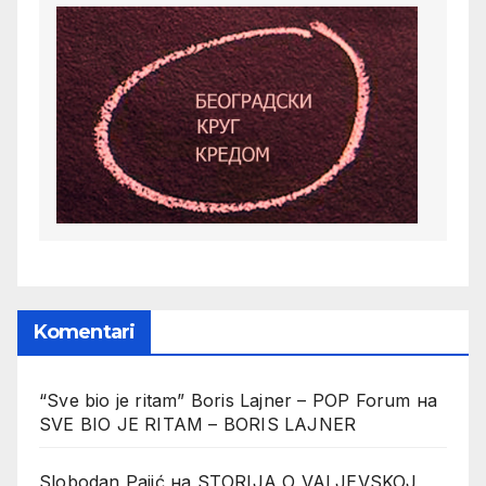
Komentari
“Sve bio je ritam” Boris Lajner – POP Forum
на
SVE BIO JE RITAM – BORIS LAJNER
Slobodan Pajić
на
STORIJA O VALJEVSKOJ