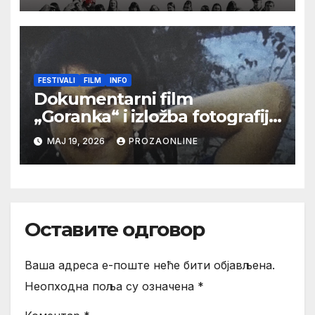
FESTIVALI
FILM
INFO
Dokumentarni film
„Goranka“ i izložba fotografija
Goranke Matić “Portreti
МАЈ 19, 2026
PROZAONLINE
reditelja” na 19. Beldocsu
Оставите одговор
Ваша адреса е-поште неће бити објављена.
Неопходна поља су означена
*