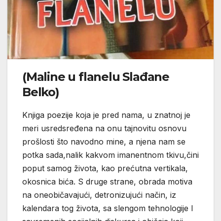
(Maline u flanelu Slađane
Belko)
Knjiga poezije koja je pred nama, u znatnoj je
meri usredsređena na onu tajnovitu osnovu
prošlosti što navodno mine, a njena nam se
potka sada,nalik kakvom imanentnom tkivu,čini
poput samog života, kao prećutna vertikala,
okosnica bića. S druge strane, obrada motiva
na oneobičavajući, detronizujući način, iz
kalendara tog života, sa slengom tehnologije I