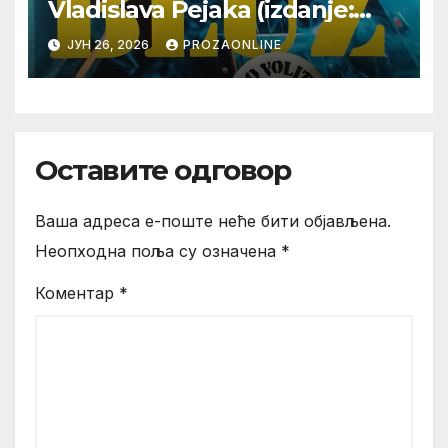
Vladislava Pejaka (izdanje:
Jugoton/Croatia Records
ЈУН 26, 2026
PROZAONLINE
Beograd 2026)
Оставите одговор
Ваша адреса е-поште неће бити објављена.
Неопходна поља су означена
*
Коментар
*