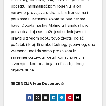
početku, minimalističkom rođenju, a on
naravno provejava u dramskim trenucima i
pauzama i urefleksiji kojom se ove pesme
bave. Otkuda naslov Maline u flanelu?To je
poslastica koja se može jesti u detinjstvu, i
praviti u zrelom dobu; tkivo života, kolač,
početak i kraj. Ili simbol čulnog, ljubavnog, eho
vremena, možda samo prozaizam iz
savremenog života, detalj koji stihove čini
stvarnijim, kao ona boja na fasadi jednog
objekta duha.
RECENZIJA Ivan Despotović