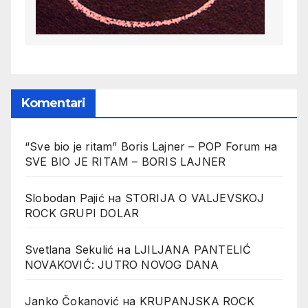
Komentari
“Sve bio je ritam” Boris Lajner – POP Forum
на
SVE BIO JE RITAM – BORIS LAJNER
Slobodan Pajić
на
STORIJA O VALJEVSKOJ
ROCK GRUPI DOLAR
Svetlana Sekulić
на
LJILJANA PANTELIĆ
NOVAKOVIĆ: JUTRO NOVOG DANA
Janko Čokanović
на
KRUPANJSKA ROCK