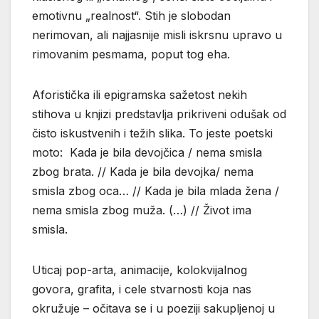
emotivnu „realnost“. Stih je slobodan
nerimovan, ali najjasnije misli iskrsnu upravo u
rimovanim pesmama, poput tog eha.
Aforistička ili epigramska sažetost nekih
stihova u knjizi predstavlja prikriveni odušak od
čisto iskustvenih i težih slika. To jeste poetski
moto: Kada je bila devojčica / nema smisla
zbog brata. // Kada je bila devojka/ nema
smisla zbog oca… // Kada je bila mlada žena /
nema smisla zbog muža. (…) // Život ima
smisla.
Uticaj pop-arta, animacije, kolokvijalnog
govora, grafita, i cele stvarnosti koja nas
okružuje – očitava se i u poeziji sakupljenoj u