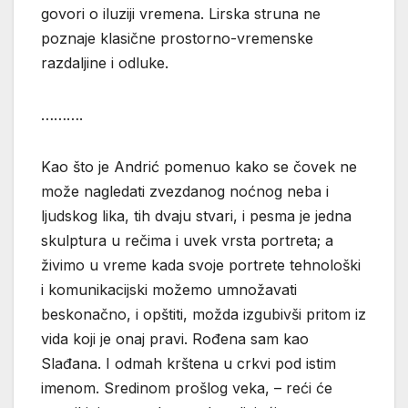
govori o iluziji vremena. Lirska struna ne
poznaje klasične prostorno-vremenske
razdaljine i odluke.
……….
Kao što je Andrić pomenuo kako se čovek ne
može nagledati zvezdanog noćnog neba i
ljudskog lika, tih dvaju stvari, i pesma je jedna
skulptura u rečima i uvek vrsta portreta; a
živimo u vreme kada svoje portrete tehnološki
i komunikacijski možemo umnožavati
beskonačno, i opštiti, možda izgubivši pritom iz
vida koji je onaj pravi. Rođena sam kao
Slađana. I odmah krštena u crkvi pod istim
imenom. Sredinom prošlog veka, – reći će