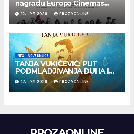
nagradu Europa Cinemas
Label na Filmskom festivalu
12. ЈУЛ 2026.
PROZAONLINE
u Karlovim Varima
INFO
NOVE KNJIGE
TANJA VUKIĆEVIĆ: PUT
PODMLADJIVANJA DUHA I
TELA SA TESLOM
12. ЈУЛ 2026.
PROZAONLINE
PROZAONLINE