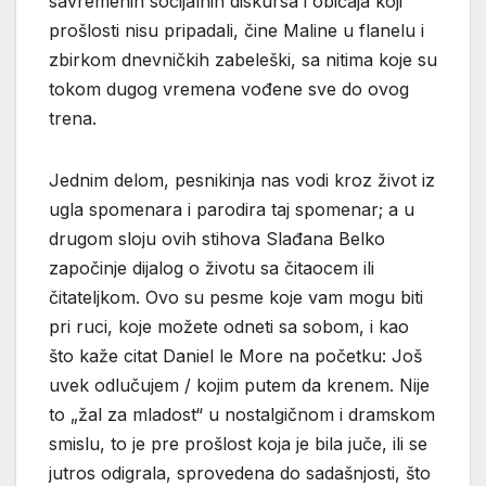
savremenih socijalnih diskursa i običaja koji
prošlosti nisu pripadali, čine Maline u flanelu i
zbirkom dnevničkih zabeleški, sa nitima koje su
tokom dugog vremena vođene sve do ovog
trena.
Jednim delom, pesnikinja nas vodi kroz život iz
ugla spomenara i parodira taj spomenar; a u
drugom sloju ovih stihova Slađana Belko
započinje dijalog o životu sa čitaocem ili
čitateljkom. Ovo su pesme koje vam mogu biti
pri ruci, koje možete odneti sa sobom, i kao
što kaže citat Daniel le More na početku: Još
uvek odlučujem / kojim putem da krenem. Nije
to „žal za mladost“ u nostalgičnom i dramskom
smislu, to je pre prošlost koja je bila juče, ili se
jutros odigrala, sprovedena do sadašnjosti, što