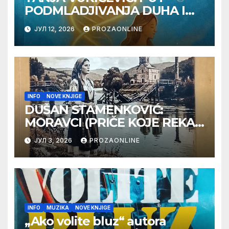
PODMLADJIVANJA DUHA I
TELA SA TESLOM
ЈУЛ 12, 2026
PROZAONLINE
INFO
NOVE KNJIGE
DUŠAN STAMENKOVIĆ:
MORAVCI (PRIČE KOJE REKA
PAMTI)
ЈУЛ 3, 2026
PROZAONLINE
INFO
MUZIKA
NOVE KNJIGE
„Ako volite bluz“ autora