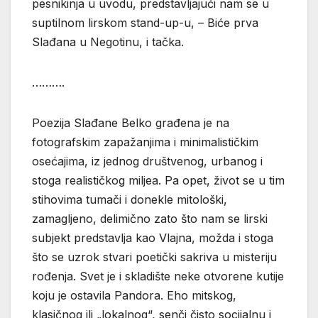
pesnikinja u uvodu, predstavljajući nam se u
suptilnom lirskom stand-up-u, – Biće prva
Slađana u Negotinu, i tačka.
……….
Poezija Slađane Belko građena je na
fotografskim zapažanjima i minimalističkim
osećajima, iz jednog društvenog, urbanog i
stoga realističkog miljea. Pa opet, život se u tim
stihovima tumači i donekle mitološki,
zamagljeno, delimično zato što nam se lirski
subjekt predstavlja kao Vlajna, možda i stoga
što se uzrok stvari poetički sakriva u misteriju
rođenja. Svet je i skladište neke otvorene kutije
koju je ostavila Pandora. Eho mitskog,
klasičnog ili „lokalnog“, senči čisto socijalnu i