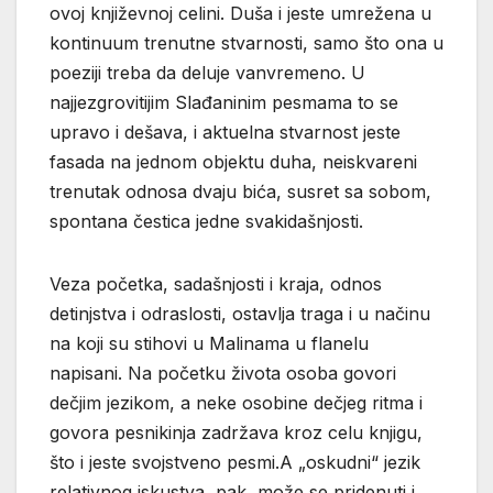
ovoj književnoj celini. Duša i jeste umrežena u
kontinuum trenutne stvarnosti, samo što ona u
poeziji treba da deluje vanvremeno. U
najjezgrovitijim Slađaninim pesmama to se
upravo i dešava, i aktuelna stvarnost jeste
fasada na jednom objektu duha, neiskvareni
trenutak odnosa dvaju bića, susret sa sobom,
spontana čestica jedne svakidašnjosti.
Veza početka, sadašnjosti i kraja, odnos
detinjstva i odraslosti, ostavlja traga i u načinu
na koji su stihovi u Malinama u flanelu
napisani. Na početku života osoba govori
dečjim jezikom, a neke osobine dečjeg ritma i
govora pesnikinja zadržava kroz celu knjigu,
što i jeste svojstveno pesmi.A „oskudni“ jezik
relativnog iskustva, pak, može se pridenuti i