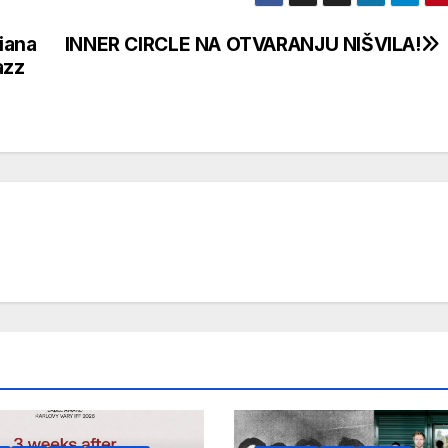
iana
INNER CIRCLE NA OTVARANJU NIŠVILA!
azz