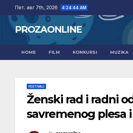
Skip
Пет. авг 7th, 2026
4:24:45 AM
to
content
PROZAONLINE
HOME
FILM
KONKURSI
MUZIKA
FESTIVALI
Ženski rad i radni o
savremenog plesa 