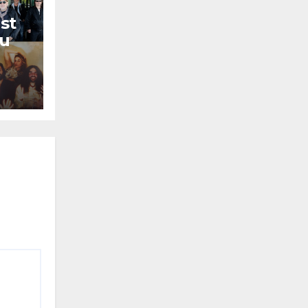
st
lu