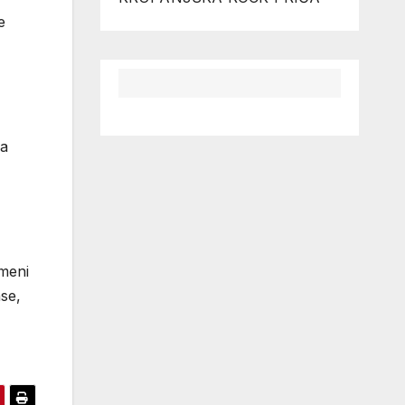
e
na
emeni
se,