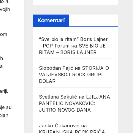
do 4.
vojih
Komentari
osom
“Sve bio je ritam” Boris Lajner
– POP Forum
на
SVE BIO JE
RITAM – BORIS LAJNER
ih
sa
Slobodan Pajić
на
STORIJA O
VALJEVSKOJ ROCK GRUPI
DOLAR
iji.
Svetlana Sekulić
на
LJILJANA
PANTELIĆ NOVAKOVIĆ:
oje su
JUTRO NOVOG DANA
ojan
Janko Čokanović
на
KRUPANJSKA ROCK PRIČA