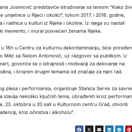
ajana Josimović predstaviće istraživanje sa temom “Kako živ
 umjetnice u Rijeci i okolici”, tokom 2017. i 2018. godine,
i radnica u kulturi iz Rijeke i okoline. Iz njega su nastali
ički memento, i mural posvećen ženama Rijeke.
u 18h u Centru za kulturnu dekontaminaciju, biće priređe
rko Milić sa Nelom Antonović, uz razgovor sa publikom. U
rt, govoriće se o istrajnosti i motivaciji za delovanje na
godina, i brojnim drugim temama od značaja za njen rad.
g plesa i performansa, organizuje Stanica Servis za savr
a stavlja nekoliko ključnih tema, obrađenih kroz performan
će, 23. oktobra u 20 sati u Kulturnom centru Grad, otvoriti
nciji, krizi očinstva i alkoholu”.