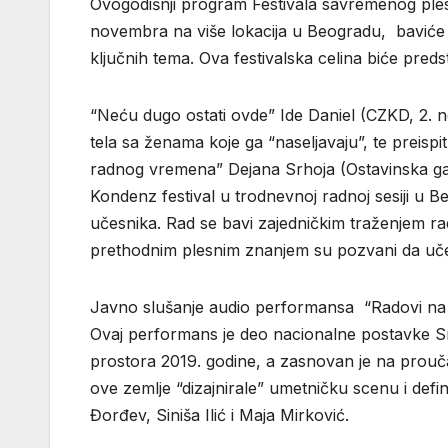
Ovogodišnji program Festivala savremenog ples
novembra na više lokacija u Beogradu, baviće 
ključnih tema. Ova festivalska celina biće preds
“Neću dugo ostati ovde” Ide Daniel (CZKD, 2. 
tela sa ženama koje ga “naseljavaju”, te preisp
radnog vremena” Dejana Srhoja (Ostavinska gale
Kondenz festival u trodnevnoj radnoj sesiji u 
učesnika. Rad se bavi zajedničkim traženjem ra
prethodnim plesnim znanjem su pozvani da uče
Javno slušanje audio performansa “Radovi na s
Ovaj performans je deo nacionalne postavke Sr
prostora 2019. godine, a zasnovan je na proučav
ove zemlje “dizajnirale” umetničku scenu i defi
Đorđev, Siniša Ilić i Maja Mirković.