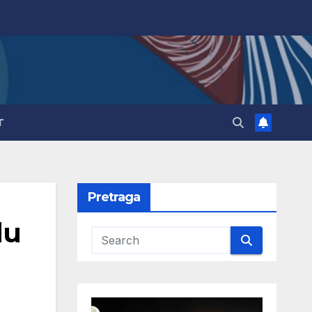
T
Pretraga
lu