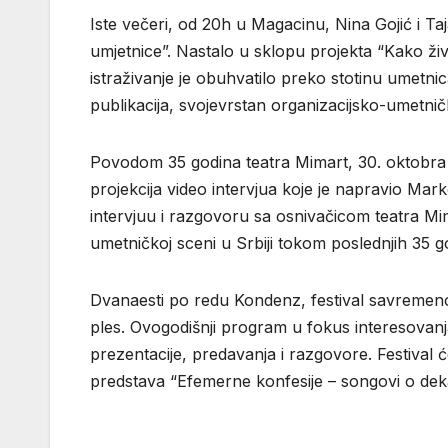
Iste večeri, od 20h u Magacinu, Nina Gojić i T
umjetnice”. Nastalo u sklopu projekta “Kako žive
istraživanje je obuhvatilo preko stotinu umetnica 
publikacija, svojevrstan organizacijsko-umetn
Povodom 35 godina teatra Mimart, 30. oktobra 
projekcija video intervjua koje je napravio Ma
intervjuu i razgovoru sa osnivačicom teatra Mima
umetničkoj sceni u Srbiji tokom poslednjih 35 
Dvanaesti po redu Kondenz, festival savremeno
ples. Ovogodišnji program u fokus interesovanj
prezentacije, predavanja i razgovore. Festival 
predstava “Efemerne konfesije – songovi o dekade