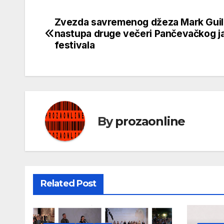
Zvezda savremenog džeza Mark Guil
Кретање
nastupa druge večeri Pančevačkog j
чланка
festivala
By
prozaonline
Related Post