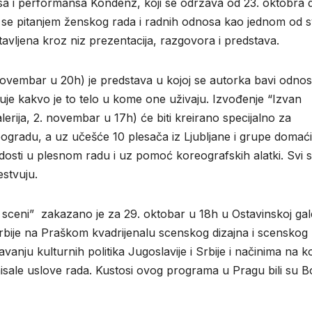
a i performansa Kondenz, koji se održava od 23. oktobra 
se pitanjem ženskog rada i radnih odnosa kao jednom od s
tavljena kroz niz prezentacija, razgovora i predstava.
novembar u 20h) je predstava u kojoj se autorka bavi odn
ituje kakvo je to telo u kome one uživaju. Izvođenje “Izvan
rija, 2. novembar u 17h) će biti kreirano specijalno za
Beogradu, a uz učešće 10 plesača iz Ljubljane i grupe domać
dosti u plesnom radu i uz pomoć koreografskih alatki. Svi 
stvuju.
ceni” zakazano je za 29. oktobar u 18h u Ostavinskoj galer
bije na Praškom kvadrijenalu scenskog dizajna i scenskog
anju kulturnih politika Jugoslavije i Srbije i načinima na k
nisale uslove rada. Kustosi ovog programa u Pragu bili su B