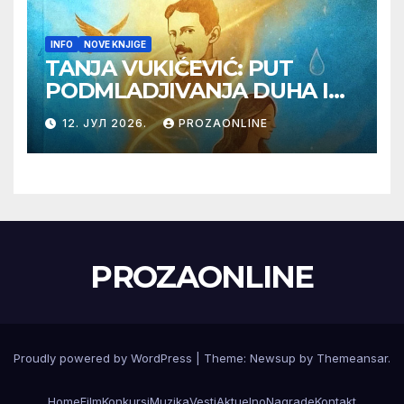
INFO
NOVE KNJIGE
TANJA VUKIĆEVIĆ: PUT
PODMLADJIVANJA DUHA I
TELA SA TESLOM
12. ЈУЛ 2026.
PROZAONLINE
PROZAONLINE
Proudly powered by WordPress
|
Theme:
Newsup
by
Themeansar
.
Home
Film
Konkursi
Muzika
Vesti
Aktuelno
Nagrade
Kontakt