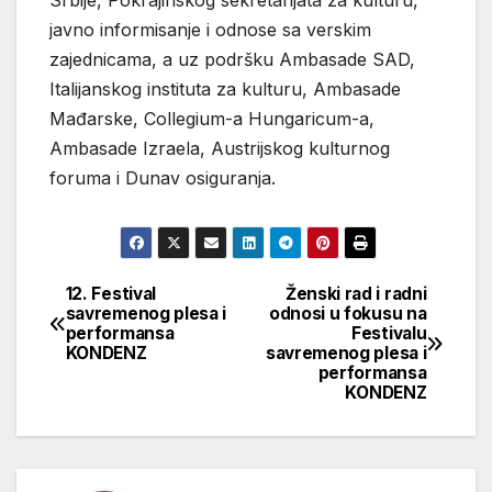
Srbije, Pokrajinskog sekretarijata za kulturu,
javno informisanje i odnose sa verskim
zajednicama, a uz podršku Ambasade SAD,
Italijanskog instituta za kulturu, Ambasade
Mađarske, Collegium-a Hungaricum-a,
Ambasade Izraela, Austrijskog kulturnog
foruma i Dunav osiguranja.
12. Festival
Ženski rad i radni
Кретање
savremenog plesa i
odnosi u fokusu na
performansa
Festivalu
чланка
KONDENZ
savremenog plesa i
performansa
KONDENZ