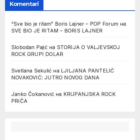
Komentari
“Sve bio je ritam” Boris Lajner – POP Forum
на
SVE BIO JE RITAM – BORIS LAJNER
Slobodan Pajić
на
STORIJA O VALJEVSKOJ
ROCK GRUPI DOLAR
Svetlana Sekulić
на
LJILJANA PANTELIĆ
NOVAKOVIĆ: JUTRO NOVOG DANA
Janko Čokanović
на
KRUPANJSKA ROCK
PRIČA