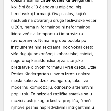
dolazi ansambl
Little Rosies Kindergarten
,
koji čini čak 13 članova u atipičnoj big-
bendovskoj formaciji. Ovaj sastav, koji će
nastupiti na otvaranju druge festivalske večeri
u 20h, nema ni formalnog ni neformalnog
lidera već svi komponuju i improvizuju
ravnopravno. Nema ni grube podele po
instrumentalnim sekcijama, dok vokali često
više duguju pozorišnoj i kabaretskoj estetici,
nego onoj karakterističnoj za istorijske
predstave o ovom formatu i vrsti džeza. Little
Rosies Kindergarten u svom izrazu nalaze
mesta kako za džez avangardu, tako i za
modernu kompoziciju, odnosno alternativni
pop i rok. Te naizgled različite estetike se u
muzici austrijskog orkestra prepliću, čineći
njihove pesme nepredvidivim i intrigantnim u