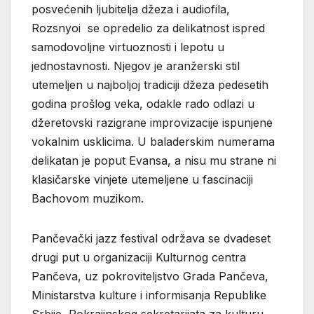
posvećenih ljubitelja džeza i audiofila,
Rozsnyoi se opredelio za delikatnost ispred
samodovoljne virtuoznosti i lepotu u
jednostavnosti. Njegov je aranžerski stil
utemeljen u najboljoj tradiciji džeza pedesetih
godina prošlog veka, odakle rado odlazi u
džeretovski razigrane improvizacije ispunjene
vokalnim usklicima. U baladerskim numerama
delikatan je poput Evansa, a nisu mu strane ni
klasičarske vinjete utemeljene u fascinaciji
Bachovom muzikom.
Pančevački jazz festival održava se dvadeset
drugi put u organizaciji Kulturnog centra
Pančeva, uz pokroviteljstvo Grada Pančeva,
Ministarstva kulture i informisanja Republike