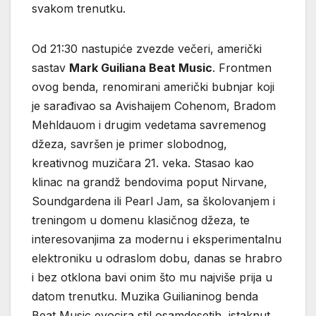
svakom trenutku.
Od 21:30 nastupiće zvezde večeri, američki
sastav
Mark Guiliana Beat Music
. Frontmen
ovog benda, renomirani američki bubnjar koji
je sarađivao sa Avishaijem Cohenom, Bradom
Mehldauom i drugim vedetama savremenog
džeza, savršen je primer slobodnog,
kreativnog muzičara 21. veka. Stasao kao
klinac na grandž bendovima poput Nirvane,
Soundgardena ili Pearl Jam, sa školovanjem i
treningom u domenu klasičnog džeza, te
interesovanjima za modernu i eksperimentalnu
elektroniku u odraslom dobu, danas se hrabro
i bez otklona bavi onim što mu najviše prija u
datom trenutku. Muzika Guilianinog benda
Beat Music evocira stil osamdesetih, istaknut