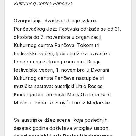
Kulturnog centra Pančeva
Ovogodišnje, dvadeset drugo izdanje
Pančevačkog Jazz Festivala održaće se od 31.
oktobra do 2. novembra u organizaciji
Kulturnog centra Pančeva. Tokom tri
festivalske večeri, ljubitelji džeza uživaće u
bogatom muzičkom programu. Druge
festivalske večeri, 1. novembra u Dvorani
Kulturnog centra Pančeva nastupiće tri
muzička sastava: austrijski Little Rosies
Kindergarten, američki Mark Guiliana Beat
Music, i Péter Rozsnyói Trio iz Mađarske.
Sa austrijske džez scene, koja poslednjih
desetak godina doživljava vrtoglav uspon,