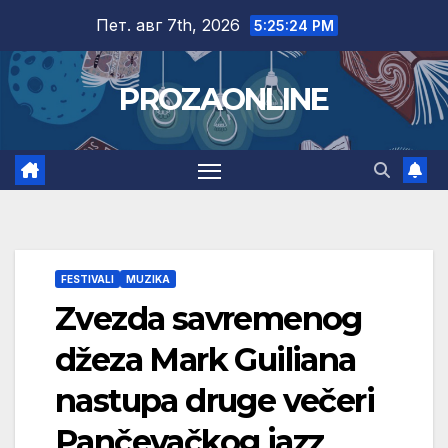
Skip
Пет. авг 7th, 2026
5:25:25 PM
to
content
PROZAONLINE
FESTIVALI
MUZIKA
Zvezda savremenog
džeza Mark Guiliana
nastupa druge večeri
Pančevačkog jazz