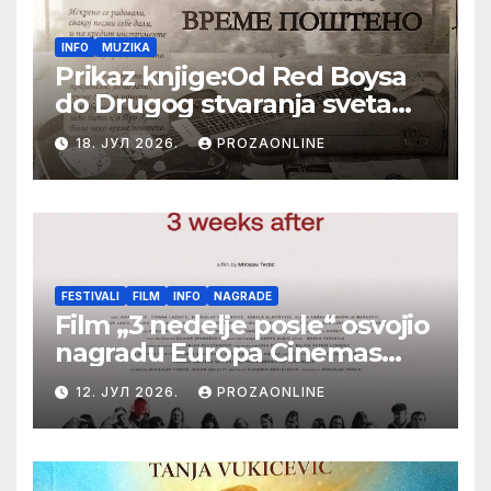
INFO
MUZIKA
Prikaz knjige:Od Red Boysa
do Drugog stvaranja sveta
(bilo neko vreme pošteno)
18. ЈУЛ 2026.
PROZAONLINE
(autor- Zlatomira Sremca,
Botoš 2022. godine,
samizdat)
FESTIVALI
FILM
INFO
NAGRADE
Film „3 nedelje posle“ osvojio
nagradu Europa Cinemas
Label na Filmskom festivalu
12. ЈУЛ 2026.
PROZAONLINE
u Karlovim Varima