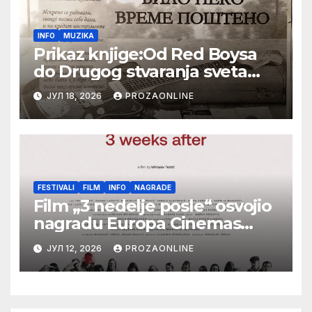
INFO
MUZIKA
Prikaz knjige:Od Red Boysa
do Drugog stvaranja sveta
(bilo neko vreme pošteno)
ЈУЛ 18, 2026
PROZAONLINE
(autor- Zlatomira Sremca,
Botoš 2022. godine, samizdat)
FESTIVALI
FILM
INFO
NAGRADE
Film „3 nedelje posle“ osvojio
nagradu Europa Cinemas
Label na Filmskom festivalu u
ЈУЛ 12, 2026
PROZAONLINE
Karlovim Varima