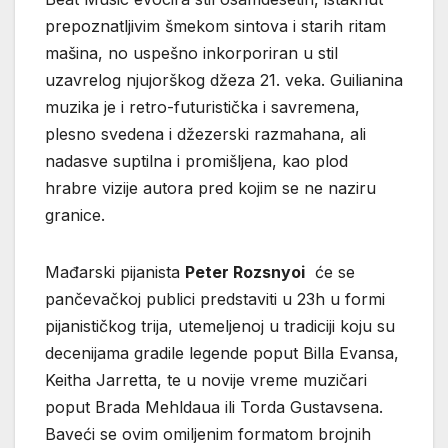
prepoznatljivim šmekom sintova i starih ritam
mašina, no uspešno inkorporiran u stil
uzavrelog njujorškog džeza 21. veka. Guilianina
muzika je i retro-futuristička i savremena,
plesno svedena i džezerski razmahana, ali
nadasve suptilna i promišljena, kao plod
hrabre vizije autora pred kojim se ne naziru
granice.
Mađarski pijanista
Peter Rozsnyoi
će se
pančevačkoj publici predstaviti u 23h u formi
pijanističkog trija, utemeljenoj u tradiciji koju su
decenijama gradile legende poput Billa Evansa,
Keitha Jarretta, te u novije vreme muzičari
poput Brada Mehldaua ili Torda Gustavsena.
Baveći se ovim omiljenim formatom brojnih