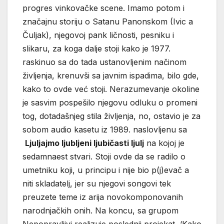
Ljuljajmo ljubljeni ljubičasti ljulj
na kojoj je
sedamnaest stvari. Stoji ovde da se radilo o
umetniku koji, u principu i nije bio p(j)evač a
niti skladatelj, jer su njegovi songovi tek
preuzete teme iz arija novokomponovanih
narodnjačkih onih. Na koncu, sa grupom