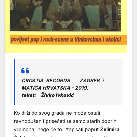
CROATIA RECORDS ZAGREB i
MATICA HRVATSKA – 2019.
tekst: Živko Ivković
Ko drži do svog grada ne može ostati
ravnodušan i prisećati se samo starih dobrih
vremena, nego će to i zapisati poput
Želimira