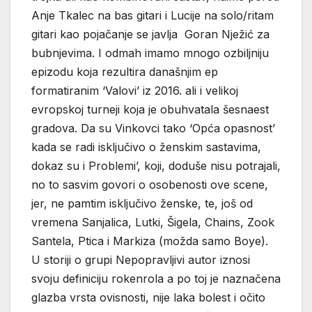
Anje Tkalec na bas gitari i Lucije na solo/ritam
gitari kao pojačanje se javlja Goran Nježić za
bubnjevima. I odmah imamo mnogo ozbiljniju
epizodu koja rezultira današnjim ep
formatiranim ‘Valovi’ iz 2016. ali i velikoj
evropskoj turneji koja je obuhvatala šesnaest
gradova. Da su Vinkovci tako ‘Opća opasnost’
kada se radi isključivo o ženskim sastavima,
dokaz su i Problemi’, koji, doduše nisu potrajali,
no to sasvim govori o osobenosti ove scene,
jer, ne pamtim isključivo ženske, te, još od
vremena Sanjalica, Lutki, Šigela, Chains, Zook
Santela, Ptica i Markiza (možda samo Boye).
U storiji o grupi Nepopravljivi autor iznosi
svoju definiciju rokenrola a po toj je naznačena
glazba vrsta ovisnosti, nije laka bolest i očito