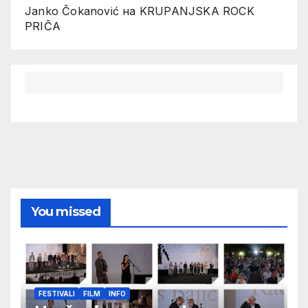
Janko Čokanović
на
KRUPANJSKA ROCK
PRIČA
You missed
FESTIVALI
FILM
INFO