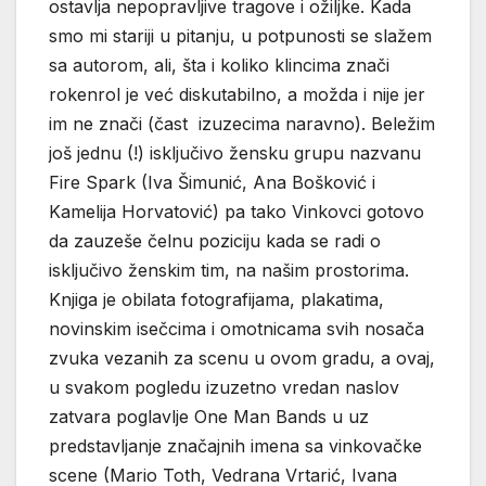
ostavlja nepopravljive tragove i ožiljke. Kada
smo mi stariji u pitanju, u potpunosti se slažem
sa autorom, ali, šta i koliko klincima znači
rokenrol je već diskutabilno, a možda i nije jer
im ne znači (čast izuzecima naravno). Beležim
još jednu (!) isključivo žensku grupu nazvanu
Fire Spark (Iva Šimunić, Ana Bošković i
Kamelija Horvatović) pa tako Vinkovci gotovo
da zauzeše čelnu poziciju kada se radi o
isključivo ženskim tim, na našim prostorima.
Knjiga je obilata fotografijama, plakatima,
novinskim isečcima i omotnicama svih nosača
zvuka vezanih za scenu u ovom gradu, a ovaj,
u svakom pogledu izuzetno vredan naslov
zatvara poglavlje One Man Bands u uz
predstavljanje značajnih imena sa vinkovačke
scene (Mario Toth, Vedrana Vrtarić, Ivana