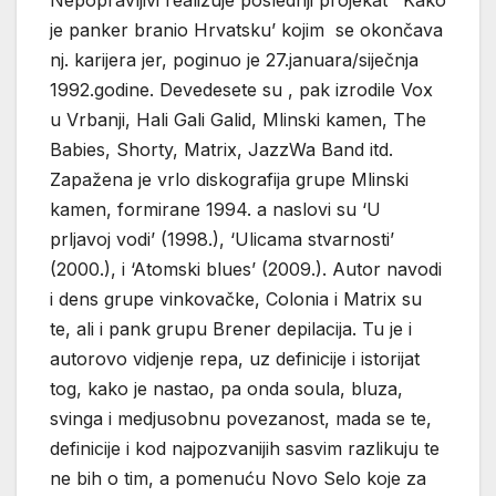
Nepopravljivi realizuje poslednji projekat ‘Kako
je panker branio Hrvatsku’ kojim se okončava
nj. karijera jer, poginuo je 27.januara/siječnja
1992.godine. Devedesete su , pak izrodile Vox
u Vrbanji, Hali Gali Galid, Mlinski kamen, The
Babies, Shorty, Matrix, JazzWa Band itd.
Zapažena je vrlo diskografija grupe Mlinski
kamen, formirane 1994. a naslovi su ‘U
prljavoj vodi’ (1998.), ‘Ulicama stvarnosti’
(2000.), i ‘Atomski blues’ (2009.). Autor navodi
i dens grupe vinkovačke, Colonia i Matrix su
te, ali i pank grupu Brener depilacija. Tu je i
autorovo vidjenje repa, uz definicije i istorijat
tog, kako je nastao, pa onda soula, bluza,
svinga i medjusobnu povezanost, mada se te,
definicije i kod najpozvanijih sasvim razlikuju te
ne bih o tim, a pomenuću Novo Selo koje za