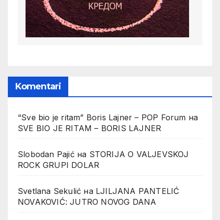
Komentari
“Sve bio je ritam” Boris Lajner – POP Forum
на
SVE BIO JE RITAM – BORIS LAJNER
Slobodan Pajić
на
STORIJA O VALJEVSKOJ
ROCK GRUPI DOLAR
Svetlana Sekulić
на
LJILJANA PANTELIĆ
NOVAKOVIĆ: JUTRO NOVOG DANA