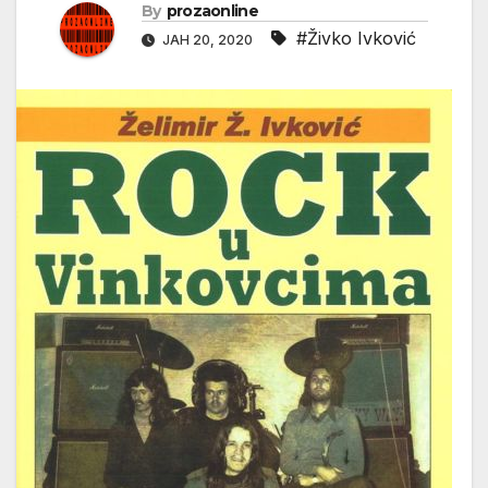
By
prozaonline
#Živko Ivković
ЈАН 20, 2020