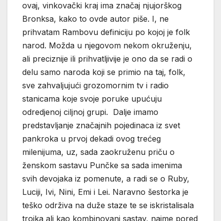
ovaj, vinkovački kraj ima značaj njujorškog
Bronksa, kako to ovde autor piše. I, ne
prihvatam Rambovu definiciju po kojoj je folk
narod. Možda u njegovom nekom okruženju,
ali preciznije ili prihvatljivije je ono da se radi o
delu samo naroda koji se primio na taj, folk,
sve zahvaljujući grozomornim tv i radio
stanicama koje svoje poruke upućuju
odredjenoj ciljnoj grupi. Dalje imamo
predstavljanje značajnih pojedinaca iz svet
pankroka u prvoj dekadi ovog trećeg
milenijuma, uz, sada zaokruženu priču o
ženskom sastavu Punčke sa sada imenima
svih devojaka iz pomenute, a radi se o Ruby,
Luciji, Ivi, Nini, Emi i Lei. Naravno šestorka je
teško održiva na duže staze te se iskristalisala
trojka ali kao kombinovani sastav, naime pored