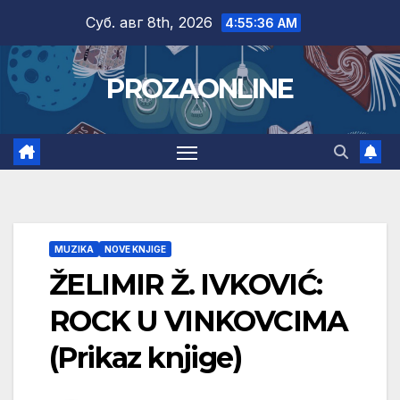
Skip
Суб. авг 8th, 2026
4:55:37 AM
to
content
PROZAONLINE
MUZIKA
NOVE KNJIGE
ŽELIMIR Ž. IVKOVIĆ:
ROCK U VINKOVCIMA
(Prikaz knjige)