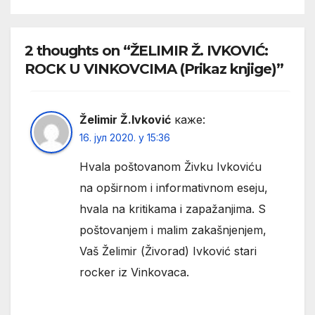
2 thoughts on “ŽELIMIR Ž. IVKOVIĆ:
ROCK U VINKOVCIMA (Prikaz knjige)”
Želimir Ž.Ivković
каже:
16. јул 2020. у 15:36
Hvala poštovanom Živku Ivkoviću
na opširnom i informativnom eseju,
hvala na kritikama i zapažanjima. S
poštovanjem i malim zakašnjenjem,
Vaš Želimir (Živorad) Ivković stari
rocker iz Vinkovaca.