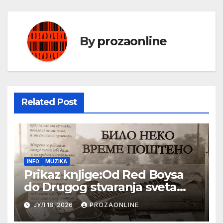
By
prozaonline
Related Post
INFO
MUZIKA
Prikaz knjige:Od Red Boysa
do Drugog stvaranja sveta
(bilo neko vreme pošteno)
ЈУЛ 18, 2026
PROZAONLINE
(autor- Zlatomira Sremca,