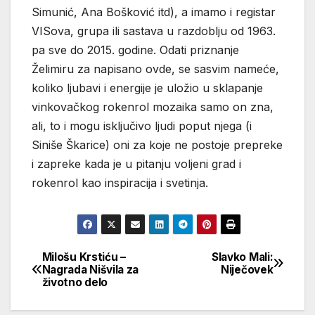
Simunić, Ana Bošković itd), a imamo i registar
VISova, grupa ili sastava u razdoblju od 1963.
pa sve do 2015. godine. Odati priznanje
Želimiru za napisano ovde, se sasvim nameće,
koliko ljubavi i energije je uložio u sklapanje
vinkovačkog rokenrol mozaika samo on zna,
ali, to i mogu isključivo ljudi poput njega (i
Siniše Škarice) oni za koje ne postoje prepreke
i zapreke kada je u pitanju voljeni grad i
rokenrol kao inspiracija i svetinja.
Milošu Krstiću –
Slavko Mali:
Кретање
Nagrada Nišvila za
Niječovek
životno delo
чланка