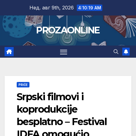
Skip
Нед. авг 9th, 2026
4:10:20 AM
to
content
PROZAONLINE
PRIČE
Srpski filmovi i
koprodukcije
besplatno – Festival
IDFA omogućio