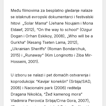
Među filmovima za besplatno gledanje nalaze
se istaknuti evropski dokumentarci i festivalski
hitovi „Solar Mama“ (Jehane Noujaim i Mona
Eldaief, 2012), “On the way to school“ (Ozgur
Dogan i Orhan Eskikoy, 2008), „Who will be a
Gurkha“ (Kesang Tseten Lama, 2012),
„Ukrainian Sheriffs“ (Roman Bondarchuk,
2015) i „Runaway“ (Kim Longinotto i Ziba Mir-
Hosseini, 2001).
U izboru se nalazi i pet domaćih ostvarenja i
koprodukcija: “Kavijar konekšn” (Srbija/SAD,
2008) i Nacionalni park (2006) reditelja
Dragana Nikolića, “Žeđ kamenog mora”
Vladimira Perovića Srbija/Crna Gora, 2007),