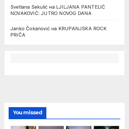
Svetlana Sekulić
на
LJILJANA PANTELIĆ
NOVAKOVIĆ: JUTRO NOVOG DANA
Janko Čokanović
на
KRUPANJSKA ROCK
PRIČA
You missed