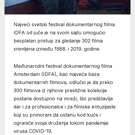
Najveći svetski festival dokumentarnog filma
IDFA od juče je na svom sajtu omogućio
besplatan pristup za gledanje 302 filma
snimljena između 1988. i 2019. godine.
Međunarodni festival dokumentarnog filma
Amsterdam (IDFA), kao najveća baza
dokumentarnih filmova, odlučio je da preko
300 filmova iz njihove prestižne kolekcije
postane dostupno na mreži, što predstavlja
dar i za profesionalce i za filmske entuzijaste
koji su primorani da ostanu kod kuće i
ograniče svoja druženja tokom pandemije
virusa COVID-19.