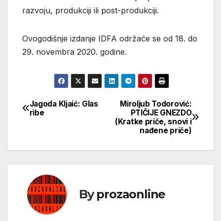
razvoju, produkciji ili post-produkciji.
Ovogodišnje izdanje IDFA održaće se od 18. do
29. novembra 2020. godine.
Jagoda Kljaić: Glas
Miroljub Todorović:
Кретање
ribe
PTIČIJE GNEZDO
(Kratke priče, snovi i
чланка
nađene priče)
By
prozaonline