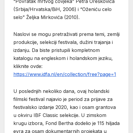
“Povratak mrtvog čovjeka” Petra Oreškovića
(Srbija/Hrvatska/BiH, 2006) i “Oženiću celo
selo” Željka Mirkovića (2010).
Naslovi se mogu pretraživati prema temi, zemlji
produkcije, selekciji festivala, dužini trajanja i
izdanju. Da biste pristupili kompletnom
katalogu na engleskom i holandskom jeziku,
kliknite ovde:
https://www.idfa.nl/en/collection/free?page=1
U poslednjih nekoliko dana, ovaj holandski
filmski festival najavio je period za prijave za
festivalsko izdanje 2020, kao i osam grantova
u okviru IBF Classic selekcije. U zimskom
krugu izbora, Fond Bertha dodelio je 115 hiljada
evra za osam dokumentarnih projekata u