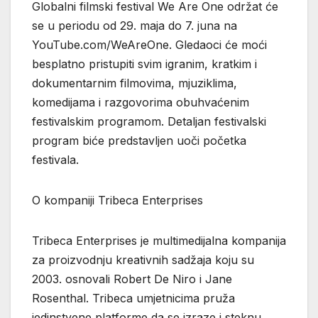
Globalni filmski festival We Are One održat će
se u periodu od 29. maja do 7. juna na
YouTube.com/WeAreOne. Gledaoci će moći
besplatno pristupiti svim igranim, kratkim i
dokumentarnim filmovima, mjuziklima,
komedijama i razgovorima obuhvaćenim
festivalskim programom. Detaljan festivalski
program biće predstavljen uoči početka
festivala.
O kompaniji Tribeca Enterprises
Tribeca Enterprises je multimedijalna kompanija
za proizvodnju kreativnih sadžaja koju su
2003. osnovali Robert De Niro i Jane
Rosenthal. Tribeca umjetnicima pruža
jedinstvene platforme da se izraze i steknu