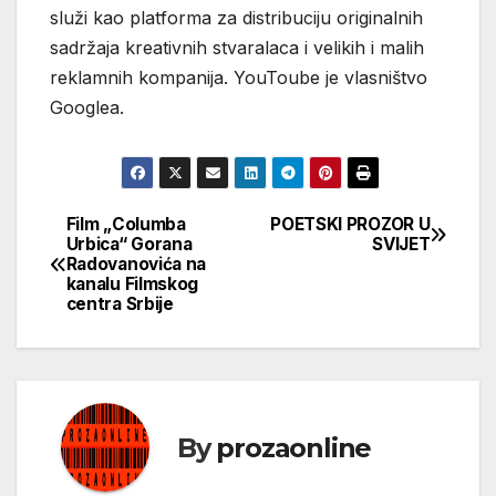
služi kao platforma za distribuciju originalnih
sadržaja kreativnih stvaralaca i velikih i malih
reklamnih kompanija. YouToube je vlasništvo
Googlea.
Film „Columba
POETSKI PROZOR U
Кретање
Urbica“ Gorana
SVIJET
Radovanovića na
чланка
kanalu Filmskog
centra Srbije
By
prozaonline