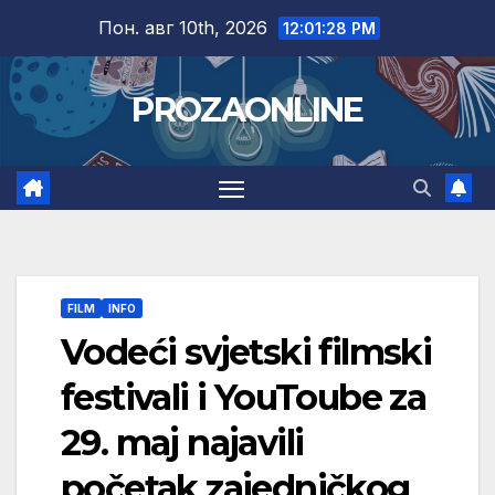
Skip
Пон. авг 10th, 2026
12:01:28 PM
to
content
PROZAONLINE
FILM
INFO
Vodeći svjetski filmski
festivali i YouToube za
29. maj najavili
početak zajedničkog