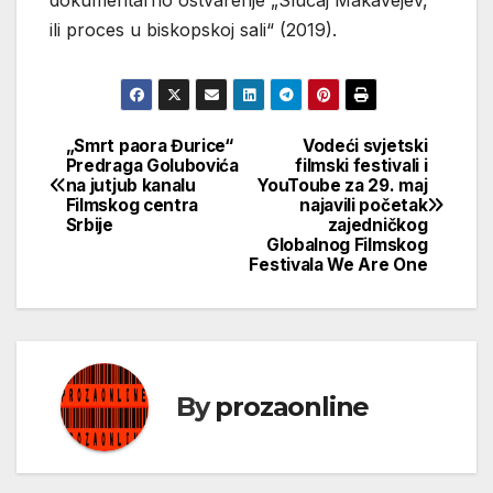
dokumentarno ostvarenje „Slučaj Makavejev,
ili proces u biskopskoj sali“ (2019).
„Smrt paora Đurice“
Vodeći svjetski
Кретање
Predraga Golubovića
filmski festivali i
na jutjub kanalu
YouToube za 29. maj
чланка
Filmskog centra
najavili početak
Srbije
zajedničkog
Globalnog Filmskog
Festivala We Are One
By
prozaonline