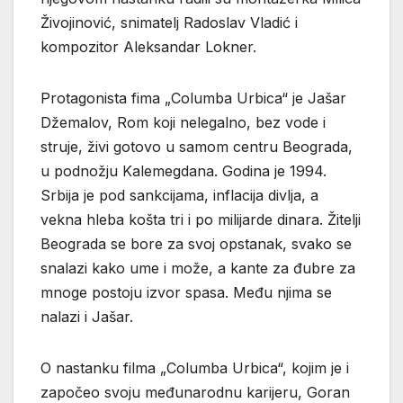
Živojinović, snimatelj Radoslav Vladić i
kompozitor Aleksandar Lokner.
Protagonista fima „Columba Urbica“ je Jašar
Džemalov, Rom koji nelegalno, bez vode i
struje, živi gotovo u samom centru Beograda,
u podnožju Kalemegdana. Godina je 1994.
Srbija je pod sankcijama, inflacija divlja, a
vekna hleba košta tri i po milijarde dinara. Žitelji
Beograda se bore za svoj opstanak, svako se
snalazi kako ume i može, a kante za đubre za
mnoge postoju izvor spasa. Među njima se
nalazi i Jašar.
O nastanku filma „Columba Urbica“, kojim je i
započeo svoju međunarodnu karijeru, Goran