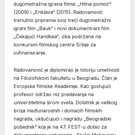
dugometražna igrana filma: „Hitna pomoć“
(2009) i „Enklava“ (2015). Radovanović
trenutno priprema svoj treći dugometražni
igrani film „Bauk“ i novi dokumentrani film
„Čekajući Handkea“, oba podržana na
konkursim filmskog centra Srbije za
sufinansiranje.
Radovanović je diplomirao je Istoriju umetnosti
na Filozofskom fakultetu u Beogradu. Član je
Evropske filmske Akademije. Kao gostujući
profesor održao niz predavanja na
univerzitetima širom sveta. Dobitnik je velikog
broja međunarodnih i domaćih filmskih
nagrada, uključujući i nagradu „Beogradski
pobednik“ koji je na 47. FEST-u dobio za