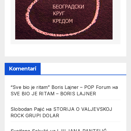
Komentari
“Sve bio je ritam” Boris Lajner – POP Forum
на
SVE BIO JE RITAM – BORIS LAJNER
Slobodan Pajić
на
STORIJA O VALJEVSKOJ
ROCK GRUPI DOLAR