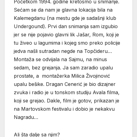
Početkom 1994. godine kretosmo u snimanje.
Sećam se da nam je glavna lokacija bila na
Kalemegdanu (na mestu gde je sadašnji klub
Undergound). Prvi dan snimanja sam izgubio
jer se nije pojavio glavni lik Jašar, Rom, koji je
tu živeo u lagumima i kojeg smo preko policije
jedva našli sutradan negde na Topčideru…
Montaža se odvijala na Sajmu, na minus
sedam, bez grejanja. Ja sam zaradio upalu
prostate, a montažerka Milica Živojinović
upalu bešike. Dragan Cenerić je bio dizajner
zvuka i radio je u tonskom studiju Avala filma,
koji se grejao. Dakle, film je gotov, prikazan je
na Martovskom festivalu i dobio je nekakvu
Nagradu…
Ali šta dalje sa njim?