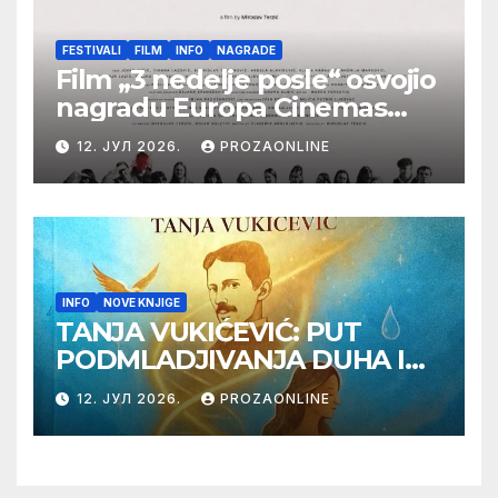
FESTIVALI
FILM
INFO
NAGRADE
Film „3 nedelje posle“ osvojio
nagradu Europa Cinemas
Label na Filmskom festivalu
12. ЈУЛ 2026.
PROZAONLINE
u Karlovim Varima
INFO
NOVE KNJIGE
TANJA VUKIĆEVIĆ: PUT
PODMLADJIVANJA DUHA I
TELA SA TESLOM
12. ЈУЛ 2026.
PROZAONLINE