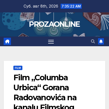
Skip
Суб. авг 8th, 2026
7:35:23 AM
to
content
PROZAONLINE
FILM
Film „Columba
Urbica“ Gorana
Radovanovića na
kanalu Filmskog