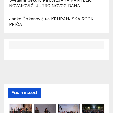
Svetlana Sekulić
на
LJILJANA PANTELIĆ
NOVAKOVIĆ: JUTRO NOVOG DANA
Janko Čokanović
на
KRUPANJSKA ROCK
PRIČA
You missed