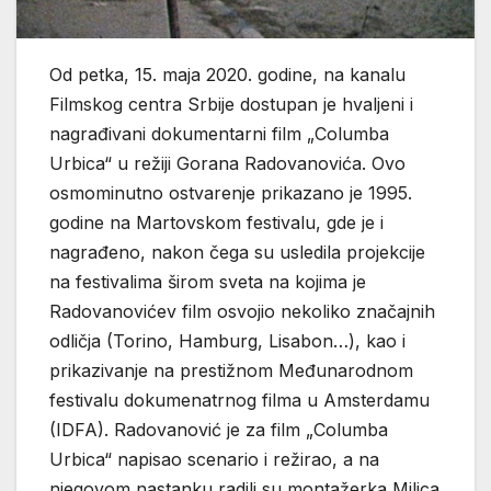
Od petka, 15. maja 2020. godine, na kanalu
Filmskog centra Srbije dostupan je hvaljeni i
nagrađivani dokumentarni film „Columba
Urbica“ u režiji Gorana Radovanovića. Ovo
osmominutno ostvarenje prikazano je 1995.
godine na Martovskom festivalu, gde je i
nagrađeno, nakon čega su usledila projekcije
na festivalima širom sveta na kojima je
Radovanovićev film osvojio nekoliko značajnih
odličja (Torino, Hamburg, Lisabon…), kao i
prikazivanje na prestižnom Međunarodnom
festivalu dokumenatrnog filma u Amsterdamu
(IDFA). Radovanović je za film „Columba
Urbica“ napisao scenario i režirao, a na
njegovom nastanku radili su montažerka Milica