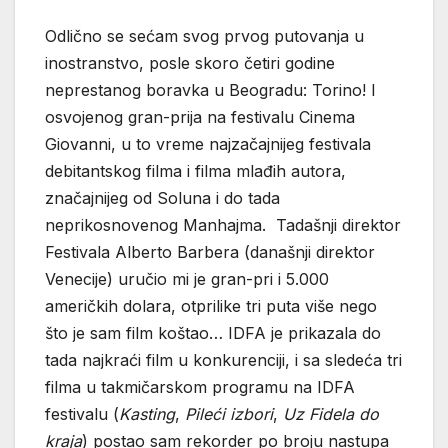
Odlično se sećam svog prvog putovanja u
inostranstvo, posle skoro četiri godine
neprestanog boravka u Beogradu: Torino! I
osvojenog gran-prija na festivalu Cinema
Giovanni, u to vreme najzačajnijeg festivala
debitantskog filma i filma mlađih autora,
značajnijeg od Soluna i do tada
neprikosnovenog Manhajma. Tadašnji direktor
Festivala Alberto Barbera (današnji direktor
Venecije) uručio mi je gran-pri i 5.000
američkih dolara, otprilike tri puta više nego
što je sam film koštao… IDFA je prikazala do
tada najkraći film u konkurenciji, i sa sledeća tri
filma u takmičarskom programu na IDFA
festivalu (
Kasting
,
Pileći izbori
,
Uz Fidela do
kraja
) postao sam rekorder po broju nastupa