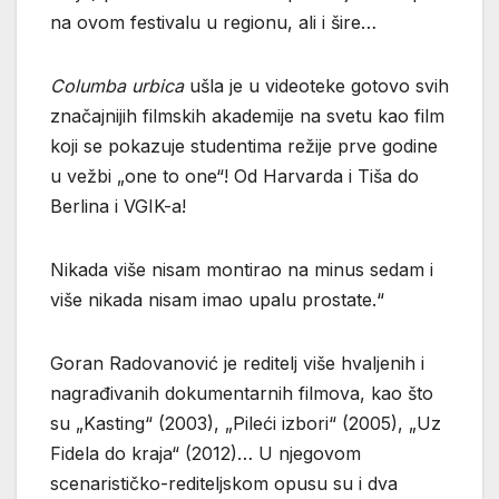
na ovom festivalu u regionu, ali i šire…
Columba urbica
ušla je u videoteke gotovo svih
značajnijih filmskih akademije na svetu kao film
koji se pokazuje studentima režije prve godine
u vežbi „one to one“! Od Harvarda i Tiša do
Berlina i VGIK-a!
Nikada više nisam montirao na minus sedam i
više nikada nisam imao upalu prostate.“
Goran Radovanović je reditelj više hvaljenih i
nagrađivanih dokumentarnih filmova, kao što
su „Kasting“ (2003), „Pileći izbori“ (2005), „Uz
Fidela do kraja“ (2012)… U njegovom
scenarističko-rediteljskom opusu su i dva