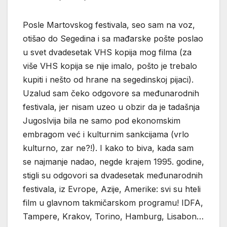
Posle Martovskog festivala, seo sam na voz,
otišao do Segedina i sa mađarske pošte poslao
u svet dvadesetak VHS kopija mog filma (za
više VHS kopija se nije imalo, pošto je trebalo
kupiti i nešto od hrane na segedinskoj pijaci).
Uzalud sam čeko odgovore sa međunarodnih
festivala, jer nisam uzeo u obzir da je tadašnja
Jugoslvija bila ne samo pod ekonomskim
embragom već i kulturnim sankcijama (vrlo
kulturno, zar ne?!). I kako to biva, kada sam
se najmanje nadao, negde krajem 1995. godine,
stigli su odgovori sa dvadesetak međunarodnih
festivala, iz Evrope, Azije, Amerike: svi su hteli
film u glavnom takmičarskom programu! IDFA,
Tampere, Krakov, Torino, Hamburg, Lisabon…