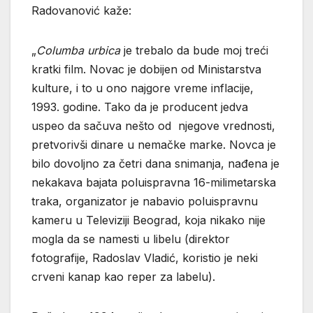
Radovanović kaže:
„
Columba urbica
je trebalo da bude moj treći
kratki film. Novac je dobijen od Ministarstva
kulture, i to u ono najgore vreme inflacije,
1993. godine. Tako da je producent jedva
uspeo da sačuva nešto od njegove vrednosti,
pretvorivši dinare u nemačke marke. Novca je
bilo dovoljno za četri dana snimanja, nađena je
nekakava bajata poluispravna 16-milimetarska
traka, organizator je nabavio poluispravnu
kameru u Televiziji Beograd, koja nikako nije
mogla da se namesti u libelu (direktor
fotografije, Radoslav Vladić, koristio je neki
crveni kanap kao reper za labelu).