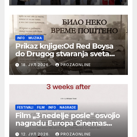
Festival evropskog filma Palić
INFO
MUZIKA
Prikaz knjige:Od Red Boysa
do Drugog stvaranja sveta
(bilo neko vreme pošteno)
18. ЈУЛ 2026.
PROZAONLINE
(autor- Zlatomira Sremca,
Botoš 2022. godine,
samizdat)
FESTIVALI
FILM
INFO
NAGRADE
Film „3 nedelje posle“ osvojio
nagradu Europa Cinemas
Label na Filmskom festivalu
12. ЈУЛ 2026.
PROZAONLINE