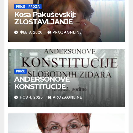
PRIČE
PROZA
Kosa Pakuševskij:
ZLOSTAVLJANJE
ФЕБ 8, 2026
PROZAONLINE
PRIČE
ANDERSONOVE
KONSTITUCIJE
НОВ 4, 2025
PROZAONLINE