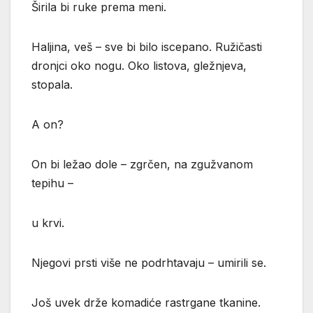
Širila bi ruke prema meni.
Haljina, veš – sve bi bilo iscepano. Ružičasti
dronjci oko nogu. Oko listova, gležnjeva,
stopala.
A on?
On bi ležao dole – zgrčen, na zgužvanom
tepihu –
u krvi.
Njegovi prsti više ne podrhtavaju – umirili se.
Još uvek drže komadiće rastrgane tkanine.