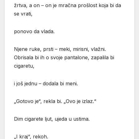
žrtva, a on – on je mračna prošlost koja bi da
se vrati,
ponovo da vlada.
Njene ruke, prsti – meki, mirisni, vlažni.
Obrisala bi ih o svoje pantalone, zapalila bi
cigaretu,
i još jednu – dodala bi meni.
„Gotovo je“, rekla bi. „Ovo je izlaz.“
Dim cigarete ljut, ujeda u ustima.
„I kraj“, rekoh.