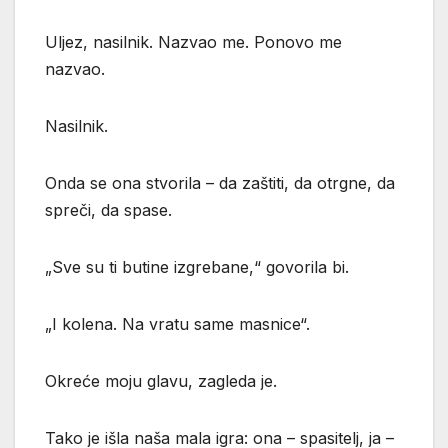
Uljez, nasilnik. Nazvao me. Ponovo me
nazvao.
Nasilnik.
Onda se ona stvorila – da zaštiti, da otrgne, da
spreči, da spase.
„Sve su ti butine izgrebane,“ govorila bi.
„I kolena. Na vratu same masnice“.
Okreće moju glavu, zagleda je.
Tako je išla naša mala igra: ona – spasitelj, ja –