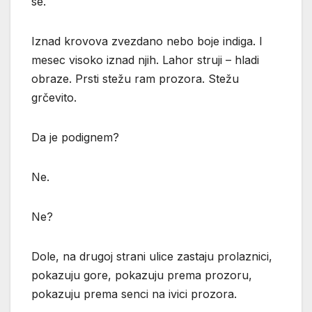
se.
Iznad krovova zvezdano nebo boje indiga. I
mesec visoko iznad njih. Lahor struji – hladi
obraze. Prsti stežu ram prozora. Stežu
grčevito.
Da je podignem?
Ne.
Ne?
Dole, na drugoj strani ulice zastaju prolaznici,
pokazuju gore, pokazuju prema prozoru,
pokazuju prema senci na ivici prozora.