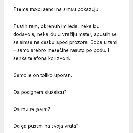
Prema mojoj senci na simsu pokazuju.
Pustih ram, okrenuh im leđa, neka idu
dođavola, neka idu u vražiju mater, spustih se
sa simsa na dasku ispod prozora. Soba u tami
– samo srebro mesečine rasuto po podu. I
senka telefona koji zvoni.
Samo je on toliko uporan.
Da podignem slušalicu?
Da mu se javim?
Da ga pustim na svoja vrata?