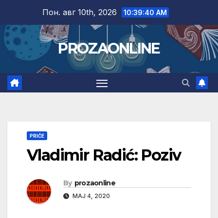
Skip
Пон. авг 10th, 2026
10:39:41 AM
to
content
PROZAONLINE
PRIČE
Vladimir Radić: Poziv
By
prozaonline
МАЈ 4, 2020