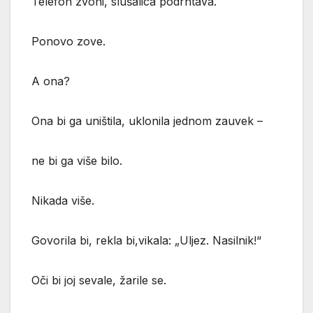
Telefon zvoni, slušalica podrhtava.
Ponovo zove.
A ona?
Ona bi ga uništila, uklonila jednom zauvek –
ne bi ga više bilo.
Nikada više.
Govorila bi, rekla bi,vikala: „Uljez. Nasilnik!“
Oči bi joj sevale, žarile se.