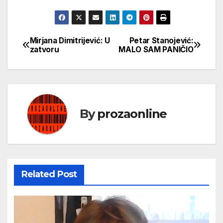
Mirjana Dimitrijević: U
Petar Stanojević:
Кретање
zatvoru
MALO SAM PANIČIO
чланка
By
prozaonline
Related Post