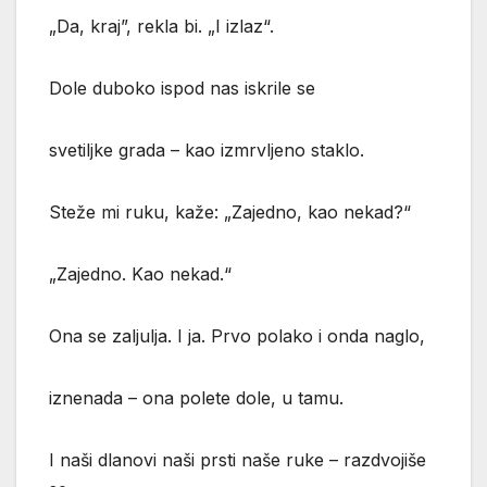
„Da, kraj”, rekla bi. „I izlaz“.
Dole duboko ispod nas iskrile se
svetiljke grada – kao izmrvljeno staklo.
Steže mi ruku, kaže: „Zajedno, kao nekad?“
„Zajedno. Kao nekad.“
Ona se zaljulja. I ja. Prvo polako i onda naglo,
iznenada – ona polete dole, u tamu.
I naši dlanovi naši prsti naše ruke – razdvojiše