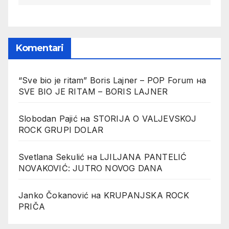
Komentari
“Sve bio je ritam” Boris Lajner – POP Forum
на
SVE BIO JE RITAM – BORIS LAJNER
Slobodan Pajić
на
STORIJA O VALJEVSKOJ
ROCK GRUPI DOLAR
Svetlana Sekulić
на
LJILJANA PANTELIĆ
NOVAKOVIĆ: JUTRO NOVOG DANA
Janko Čokanović
на
KRUPANJSKA ROCK
PRIČA