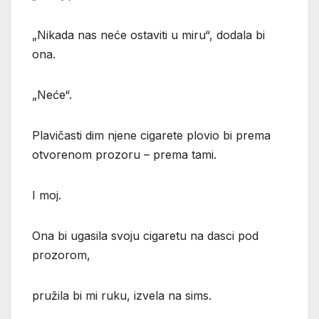
„Nikada nas neće ostaviti u miru“, dodala bi
ona.
„Neće“.
Plavičasti dim njene cigarete plovio bi prema
otvorenom prozoru – prema tami.
I moj.
Ona bi ugasila svoju cigaretu na dasci pod
prozorom,
pružila bi mi ruku, izvela na sims.