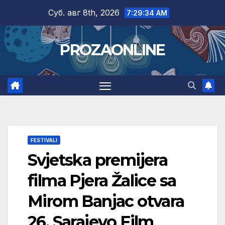
Skip
Суб. авг 8th, 2026
7:29:35 AM
to
content
PROZAONLINE
FESTIVALI
Svjetska premijera
filma Pjera Žalice sa
Mirom Banjac otvara
26. Sarajevo Film