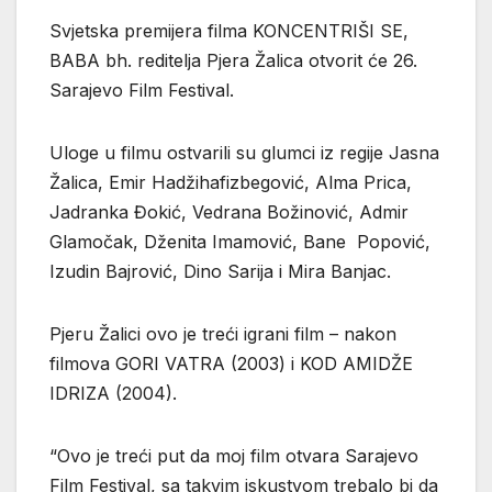
Svjetska premijera filma KONCENTRIŠI SE,
BABA bh. reditelja Pjera Žalica otvorit će 26.
Sarajevo Film Festival.
Uloge u filmu ostvarili su glumci iz regije Jasna
Žalica, Emir Hadžihafizbegović, Alma Prica,
Jadranka Đokić, Vedrana Božinović, Admir
Glamočak, Dženita Imamović, Bane Popović,
Izudin Bajrović, Dino Sarija i Mira Banjac.
Pjeru Žalici ovo je treći igrani film – nakon
filmova GORI VATRA (2003) i KOD AMIDŽE
IDRIZA (2004).
“Ovo je treći put da moj film otvara Sarajevo
Film Festival, sa takvim iskustvom trebalo bi da