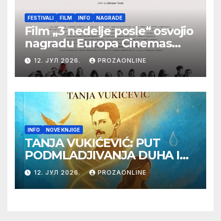
FESTIVALI
FILM
INFO
NAGRADE
Film „3 nedelje posle“ osvojio
nagradu Europa Cinemas
Label na Filmskom festivalu
12. ЈУЛ 2026.
PROZAONLINE
u Karlovim Varima
INFO
NOVE KNJIGE
TANJA VUKIĆEVIĆ: PUT
PODMLADJIVANJA DUHA I
TELA SA TESLOM
12. ЈУЛ 2026.
PROZAONLINE