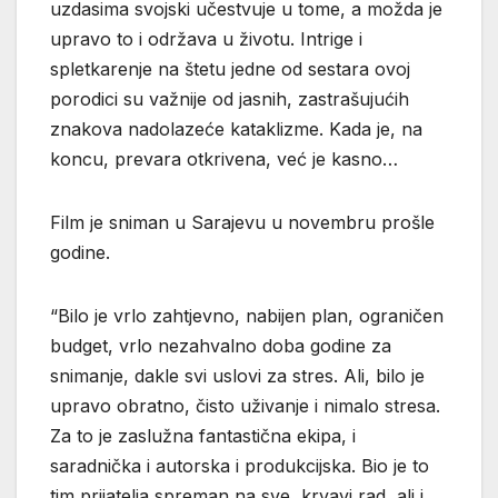
uzdasima svojski učestvuje u tome, a možda je
upravo to i održava u životu. Intrige i
spletkarenje na štetu jedne od sestara ovoj
porodici su važnije od jasnih, zastrašujućih
znakova nadolazeće kataklizme. Kada je, na
koncu, prevara otkrivena, već je kasno…
Film je sniman u Sarajevu u novembru prošle
godine.
“Bilo je vrlo zahtjevno, nabijen plan, ograničen
budget, vrlo nezahvalno doba godine za
snimanje, dakle svi uslovi za stres. Ali, bilo je
upravo obratno, čisto uživanje i nimalo stresa.
Za to je zaslužna fantastična ekipa, i
saradnička i autorska i produkcijska. Bio je to
tim prijatelja spreman na sve, krvavi rad, ali i