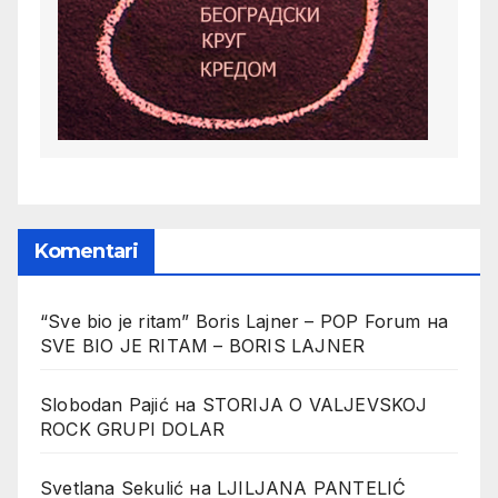
Komentari
“Sve bio je ritam” Boris Lajner – POP Forum
на
SVE BIO JE RITAM – BORIS LAJNER
Slobodan Pajić
на
STORIJA O VALJEVSKOJ
ROCK GRUPI DOLAR
Svetlana Sekulić
на
LJILJANA PANTELIĆ