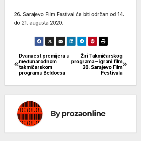
26. Sarajevo Film Festival će biti održan od 14.
do 21. augusta 2020.
Dvanaest premijera u
Žiri Takmičarskog
Кретање
međunarodnom
programa – igrani film
takmičarskom
26. Sarajevo Film
чланка
programu Beldocsa
Festivala
By
prozaonline