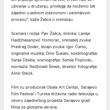
uživanje u druženju, privilegiji da možemo biti
zajedno u jednom izazovnom i zanimljivom
procesu”, kaže Žalica o snimanju.
Scenarij i režija: Pjer Žalica, šminka: Lamija
Hadžihasanović Homorac, snimatelj zvuka:
Predrag Doder, dizajn zvuka: Igor Čamo,
originalna muzika: Dino Šukalo, kostimografija:
Sanja Džeba, scenografija: Sanda Popovac,
montaža: Redžinald Šimek, direktor fotografije:
Almir Đikoli.
Film su producirali Obala Art Centar, Sarajevo
Film Festival i Turska državna radio-televizija u
okviru zajedničkog projekta Sarajevo grad
filma za globalne ekrane.