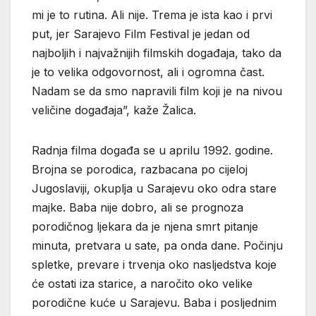
mi je to rutina. Ali nije. Trema je ista kao i prvi
put, jer Sarajevo Film Festival je jedan od
najboljih i najvažnijih filmskih događaja, tako da
je to velika odgovornost, ali i ogromna čast.
Nadam se da smo napravili film koji je na nivou
veličine događaja”, kaže Žalica.
Radnja filma događa se u aprilu 1992. godine.
Brojna se porodica, razbacana po cijeloj
Jugoslaviji, okuplja u Sarajevu oko odra stare
majke. Baba nije dobro, ali se prognoza
porodičnog ljekara da je njena smrt pitanje
minuta, pretvara u sate, pa onda dane. Počinju
spletke, prevare i trvenja oko nasljedstva koje
će ostati iza starice, a naročito oko velike
porodične kuće u Sarajevu. Baba i posljednim