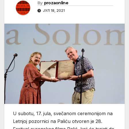
By
prozaonline
ЈУЛ 18, 2021
U subotu, 17. jula, svečanom ceremonijom na
Letnjoj pozornici na Paliću otvoren je 28.
Festival evropskog filma Palić, koji će trajati do