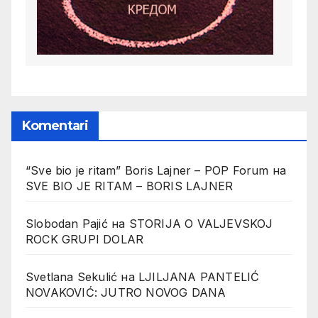
Komentari
“Sve bio je ritam” Boris Lajner – POP Forum
на
SVE BIO JE RITAM – BORIS LAJNER
Slobodan Pajić
на
STORIJA O VALJEVSKOJ
ROCK GRUPI DOLAR
Svetlana Sekulić
на
LJILJANA PANTELIĆ
NOVAKOVIĆ: JUTRO NOVOG DANA