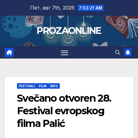
Skip
Пет. авг 7th, 2026
7:53:22 AM
to
content
PROZAONLINE
FESTIVALI
FILM
INFO
Svečano otvoren 28.
Festival evropskog
filma Palić