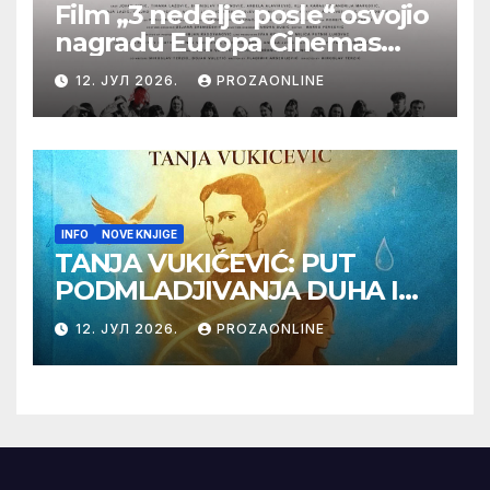
Film „3 nedelje posle“ osvojio
nagradu Europa Cinemas
Label na Filmskom festivalu
12. ЈУЛ 2026.
PROZAONLINE
u Karlovim Varima
INFO
NOVE KNJIGE
TANJA VUKIĆEVIĆ: PUT
PODMLADJIVANJA DUHA I
TELA SA TESLOM
12. ЈУЛ 2026.
PROZAONLINE