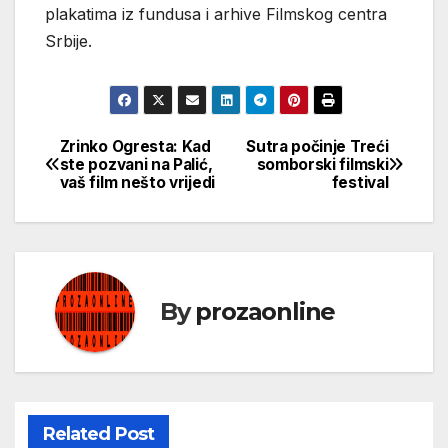
plakatima iz fundusa i arhive Filmskog centra
Srbije.
Zrinko Ogresta: Kad
Sutra počinje Treći
Кретање
ste pozvani na Palić,
somborski filmski
vaš film nešto vrijedi
festival
чланка
By
prozaonline
Related Post