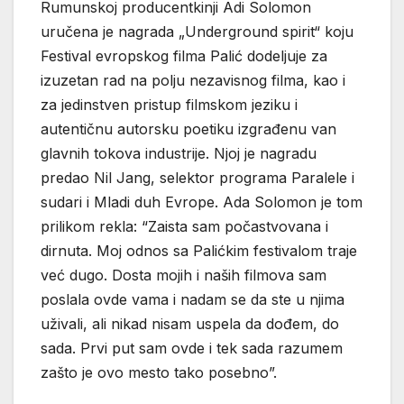
Rumunskoj producentkinji Adi Solomon
uručena je nagrada „Underground spirit“ koju
Festival evropskog filma Palić dodeljuje za
izuzetan rad na polju nezavisnog filma, kao i
za jedinstven pristup filmskom jeziku i
autentičnu autorsku poetiku izgrađenu van
glavnih tokova industrije. Njoj je nagradu
predao Nil Jang, selektor programa Paralele i
sudari i Mladi duh Evrope. Ada Solomon je tom
prilikom rekla: “Zaista sam počastvovana i
dirnuta. Moj odnos sa Palićkim festivalom traje
već dugo. Dosta mojih i naših filmova sam
poslala ovde vama i nadam se da ste u njima
uživali, ali nikad nisam uspela da dođem, do
sada. Prvi put sam ovde i tek sada razumem
zašto je ovo mesto tako posebno”.