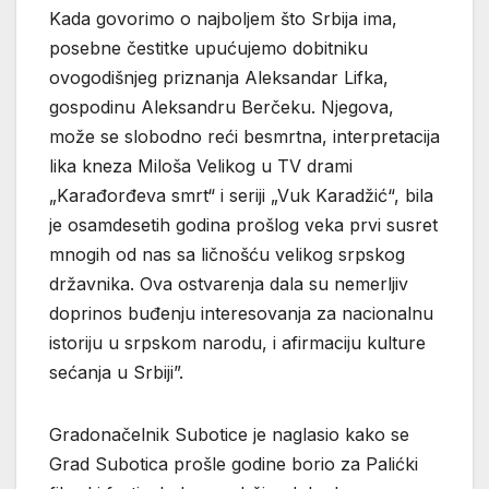
Kada govorimo o najboljem što Srbija ima,
posebne čestitke upućujemo dobitniku
ovogodišnjeg priznanja Aleksandar Lifka,
gospodinu Aleksandru Berčeku. Njegova,
može se slobodno reći besmrtna, interpretacija
lika kneza Miloša Velikog u TV drami
„Karađorđeva smrt“ i seriji „Vuk Karadžić“, bila
je osamdesetih godina prošlog veka prvi susret
mnogih od nas sa ličnošću velikog srpskog
državnika. Ova ostvarenja dala su nemerljiv
doprinos buđenju interesovanja za nacionalnu
istoriju u srpskom narodu, i afirmaciju kulture
sećanja u Srbiji”.
Gradonačelnik Subotice je naglasio kako se
Grad Subotica prošle godine borio za Palićki