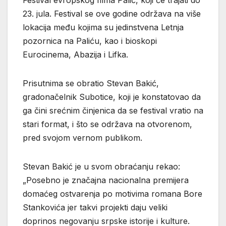
23. jula. Festival se ove godine održava na više
lokacija među kojima su jedinstvena Letnja
pozornica na Paliću, kao i bioskopi
Eurocinema, Abazija i Lifka.
Prisutnima se obratio Stevan Bakić,
gradonačelnik Subotice, koji je konstatovao da
ga čini srećnim činjenica da se festival vratio na
stari format, i što se održava na otvorenom,
pred svojom vernom publikom.
Stevan Bakić je u svom obraćanju rekao:
„Posebno je značajna nacionalna premijera
domaćeg ostvarenja po motivima romana Bore
Stankovića jer takvi projekti daju veliki
doprinos negovanju srpske istorije i kulture.