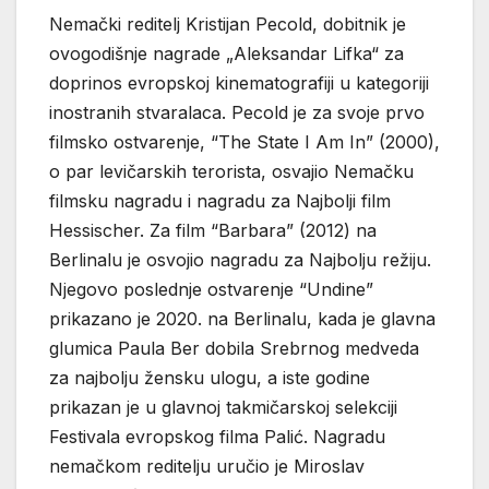
Nemački reditelj Kristijan Pecold, dobitnik je
ovogodišnje nagrade „Aleksandar Lifka“ za
doprinos evropskoj kinematografiji u kategoriji
inostranih stvaralaca. Pecold je za svoje prvo
filmsko ostvarenje, “The State I Am In” (2000),
o par levičarskih terorista, osvajio Nemačku
filmsku nagradu i nagradu za Najbolji film
Hessischer. Za film “Barbara” (2012) na
Berlinalu je osvojio nagradu za Najbolju režiju.
Njegovo poslednje ostvarenje “Undine”
prikazano je 2020. na Berlinalu, kada je glavna
glumica Paula Ber dobila Srebrnog medveda
za najbolju žensku ulogu, a iste godine
prikazan je u glavnoj takmičarskoj selekciji
Festivala evropskog filma Palić. Nagradu
nemačkom reditelju uručio je Miroslav