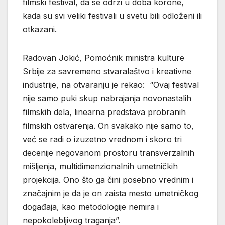
filmski festival, da se održi u doba korone,
kada su svi veliki festivali u svetu bili odloženi ili
otkazani.
Radovan Jokić, Pomoćnik ministra kulture
Srbije za savremeno stvaralaštvo i kreativne
industrije, na otvaranju je rekao: “Ovaj festival
nije samo puki skup nabrajanja novonastalih
filmskih dela, linearna predstava probranih
filmskih ostvarenja. On svakako nije samo to,
već se radi o izuzetno vrednom i skoro tri
decenije negovanom prostoru transverzalnih
mišljenja, multidimenzionalnih umetničkih
projekcija. Ono što ga čini posebno vrednim i
značajnim je da je on zaista mesto umetničkog
događaja, kao metodologije nemira i
nepokolebljivog traganja”.