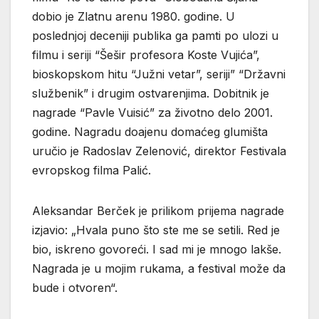
dobio je Zlatnu arenu 1980. godine. U
poslednjoj deceniji publika ga pamti po ulozi u
filmu i seriji “Šešir profesora Koste Vujića”,
bioskopskom hitu “Južni vetar”, seriji” “Državni
službenik” i drugim ostvarenjima. Dobitnik je
nagrade “Pavle Vuisić” za životno delo 2001.
godine. Nagradu doajenu domaćeg glumišta
uručio je Radoslav Zelenović, direktor Festivala
evropskog filma Palić.
Aleksandar Berček je prilikom prijema nagrade
izjavio: „Hvala puno što ste me se setili. Red je
bio, iskreno govoreći. I sad mi je mnogo lakše.
Nagrada je u mojim rukama, a festival može da
bude i otvoren“.