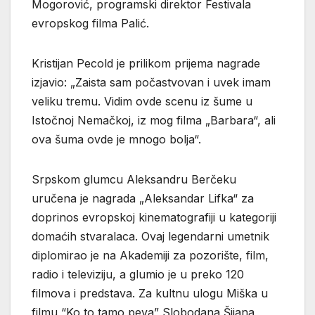
Mogorović, programski direktor Festivala
evropskog filma Palić.
Kristijan Pecold je prilikom prijema nagrade
izjavio: „Zaista sam počastvovan i uvek imam
veliku tremu. Vidim ovde scenu iz šume u
Istočnoj Nemačkoj, iz mog filma „Barbara“, ali
ova šuma ovde je mnogo bolja“.
Srpskom glumcu Aleksandru Berčeku
uručena je nagrada „Aleksandar Lifka“ za
doprinos evropskoj kinematografiji u kategoriji
domaćih stvaralaca. Ovaj legendarni umetnik
diplomirao je na Akademiji za pozorište, film,
radio i televiziju, a glumio je u preko 120
filmova i predstava. Za kultnu ulogu Miška u
filmu “Ko to tamo peva” Slobodana Šijana