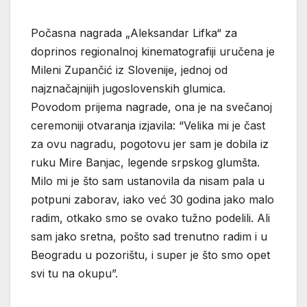
Počasna nagrada „Aleksandar Lifka“ za
doprinos regionalnoj kinematografiji uručena je
Mileni Zupančić iz Slovenije, jednoj od
najznačajnijih jugoslovenskih glumica.
Povodom prijema nagrade, ona je na svečanoj
ceremoniji otvaranja izjavila: “Velika mi je čast
za ovu nagradu, pogotovu jer sam je dobila iz
ruku Mire Banjac, legende srpskog glumšta.
Milo mi je što sam ustanovila da nisam pala u
potpuni zaborav, iako već 30 godina jako malo
radim, otkako smo se ovako tužno podelili. Ali
sam jako sretna, pošto sad trenutno radim i u
Beogradu u pozorištu, i super je što smo opet
svi tu na okupu”.