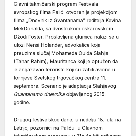
Glavni takmičarski program Festivala
evropskog filma Palić otvoren je projekcijom
filma „Dnevnik iz Gvantanama” reditelja Kevina
MekDonalda, sa dvostrukom oskarovskom
Džodi Foster. Proslavljena glumica nalazi se u
ulozi Nensi Holander, advokatice koja
preuzima slučaj Mohameda Oulda Slahija
(Tahar Rahim), Mauritanca koji je optužen da
je angažavao teroriste koji su zabili avione u
tornjeve Svetskog trgovačkog centra 11.
septembra. Scenario je adaptacija Slahijevog
Guantanamo dnevnika
objavljenog 2015.
godine.
Drugog festivalskog dana, u nedelju 18. jula na
Letnjoj pozornici na Paliću, u Glavnom
takmičarskom programu u 21h će biti prikazan