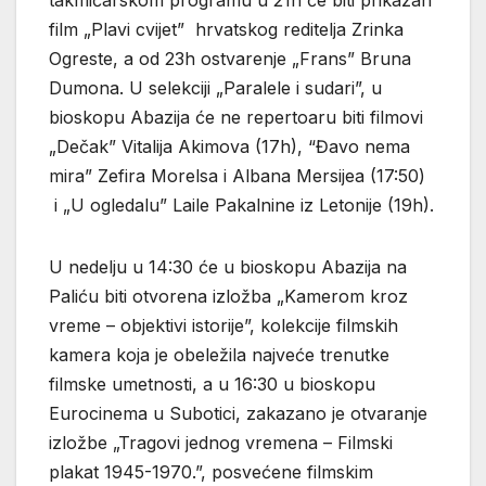
film „Plavi cvijet” hrvatskog reditelja Zrinka
Ogreste, a od 23h ostvarenje „Frans” Bruna
Dumona. U selekciji „Paralele i sudari”, u
bioskopu Abazija će ne repertoaru biti filmovi
„Dečak” Vitalija Akimova (17h), “Đavo nema
mira” Zefira Morelsa i Albana Mersijea (17:50)
i „U ogledalu” Laile Pakalnine iz Letonije (19h).
U nedelju u 14:30 će u bioskopu Abazija na
Paliću biti otvorena izložba „Kamerom kroz
vreme – objektivi istorije”, kolekcije filmskih
kamera koja je obeležila najveće trenutke
filmske umetnosti, a u 16:30 u bioskopu
Eurocinema u Subotici, zakazano je otvaranje
izložbe „Tragovi jednog vremena – Filmski
plakat 1945-1970.”, posvećene filmskim