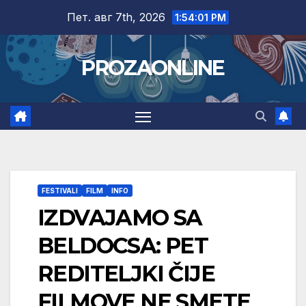
Skip
Пет. авг 7th, 2026
1:54:02 PM
to
content
PROZAONLINE
FESTIVALI
FILM
INFO
IZDVAJAMO SA
BELDOCSA: PET
REDITELJKI ČIJE
FILMOVE NE SMETE