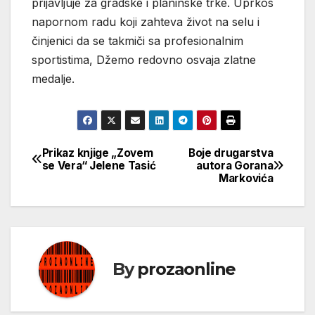
prijavljuje za gradske i planinske trke. Uprkos
napornom radu koji zahteva život na selu i
činjenici da se takmiči sa profesionalnim
sportistima, Džemo redovno osvaja zlatne
medalje.
Prikaz knjige „Zovem
Boje drugarstva
Кретање
se Vera“ Jelene Tasić
autora Gorana
Markovića
чланка
By
prozaonline