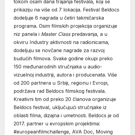
tokom osam dana trajanja festivala, koji se
prikaziju na više od 7 lokacija. Festival Beldocs
dodeljuje 6 nagrada u četiri takmičarska
programa. Osim filmskih projekcija organizuje
niz panela i
Master Class
predavanja, a u
okviru Industry aktivnosti na radionicama,
dodeljuju se novčane nagrade za razvoj
budućih filmova. Svake godine okupi preko
150 međunarodnih stručnjaka u audio-
vizuelnoj industriji, autora i producenata. Više
od 200 partnera u Srbiji, regionu i Evropi,
podržava rad Beldocs filmskog festivala.
Kreativni tim od preko 20 članova organizuje
Beldocs festival, uključujući stručnjake iz
oblasti filma, dizajna i umetnosti. Beldocs je od
2017. partner u evropskim projektima:
#europeanfilmchallenge, AVA Doc, Moving