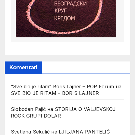
Komentari
“Sve bio je ritam” Boris Lajner – POP Forum
на
SVE BIO JE RITAM – BORIS LAJNER
Slobodan Pajić
на
STORIJA O VALJEVSKOJ
ROCK GRUPI DOLAR
Svetlana Sekulić
на
LJILJANA PANTELIĆ