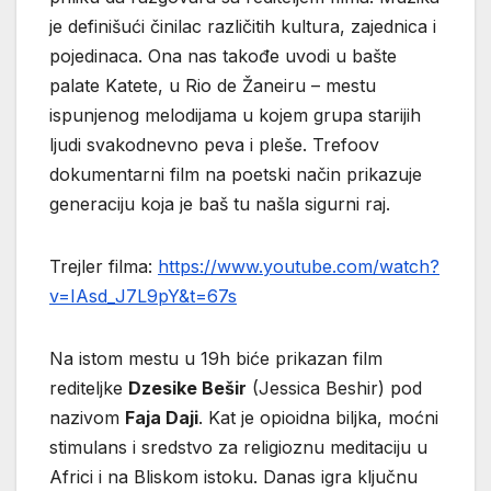
je definišući činilac različitih kultura, zajednica i
pojedinaca. Ona nas takođe uvodi u bašte
palate Katete, u Rio de Žaneiru – mestu
ispunjenog melodijama u kojem grupa starijih
ljudi svakodnevno peva i pleše. Trefoov
dokumentarni film na poetski način prikazuje
generaciju koja je baš tu našla sigurni raj.
Trejler filma:
https://www.youtube.com/watch?
v=IAsd_J7L9pY&t=67s
Na istom mestu u 19h biće prikazan film
rediteljke
Dzesike Bešir
(Jessica Beshir) pod
nazivom
Faja Daji
. Kat je opioidna biljka, moćni
stimulans i sredstvo za religioznu meditaciju u
Africi i na Bliskom istoku. Danas igra ključnu