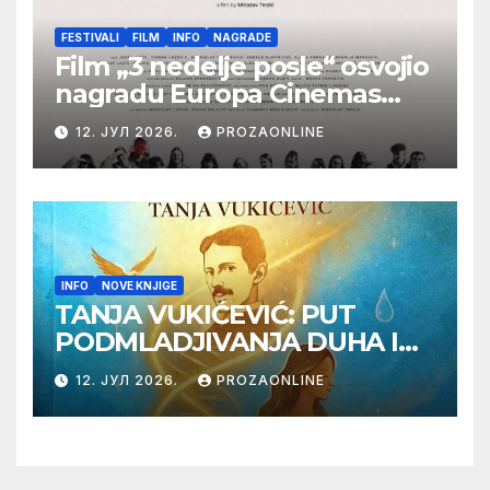
FESTIVALI
FILM
INFO
NAGRADE
Film „3 nedelje posle“ osvojio
nagradu Europa Cinemas
Label na Filmskom festivalu
12. ЈУЛ 2026.
PROZAONLINE
u Karlovim Varima
INFO
NOVE KNJIGE
TANJA VUKIĆEVIĆ: PUT
PODMLADJIVANJA DUHA I
TELA SA TESLOM
12. ЈУЛ 2026.
PROZAONLINE