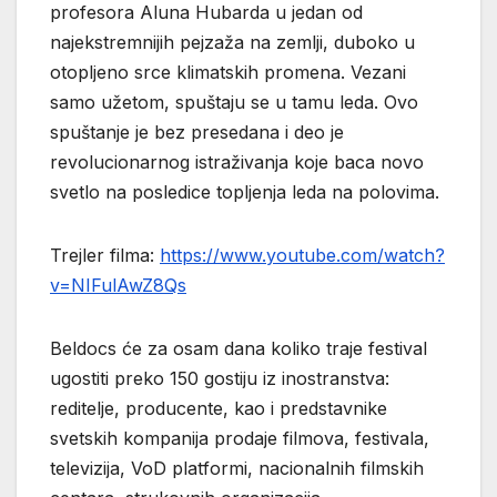
profesora Aluna Hubarda u jedan od
najekstremnijih pejzaža na zemlji, duboko u
otopljeno srce klimatskih promena. Vezani
samo užetom, spuštaju se u tamu leda. Ovo
spuštanje je bez presedana i deo je
revolucionarnog istraživanja koje baca novo
svetlo na posledice topljenja leda na polovima.
Trejler filma:
https://www.youtube.com/watch?
v=NIFulAwZ8Qs
Beldocs će za osam dana koliko traje festival
ugostiti preko 150 gostiju iz inostranstva:
reditelje, producente, kao i predstavnike
svetskih kompanija prodaje filmova, festivala,
televizija, VoD platformi, nacionalnih filmskih