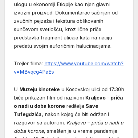
ulogu u ekonomiji Etiopije kao njen glavni
izvozni proizvod. Dokumentarac sačinjen od
zvučnih pejzaža i tekstura oblikovanih
sunčevom svetlošću, kroz lične priče
predstavlja fragment uticaja kata na naciju
predatu svojim euforičnim halucinacijama.
Trejler filma:
https://www.youtube.com/watch?
v=MBvqcg4PaEs
U
Muzeju kinoteke
u Kosovskoj ulici od 17:30h
biće prikazan film od nazivom
Kraljevo – priča
o nadi u doba korone
reditelja
Save
Tufegdzića,
nakon kojeg će biti održan i
razgovor sa autorom.
Kraljevo – priča o nadi u
doba korone
, smešten je u vreme pandemije