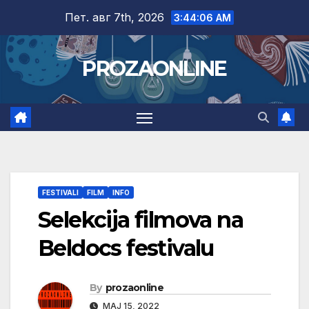
Skip
Пет. авг 7th, 2026
3:44:07 AM
to
content
PROZAONLINE
FESTIVALI
FILM
INFO
Selekcija filmova na
Beldocs festivalu
By
prozaonline
МАЈ 15, 2022