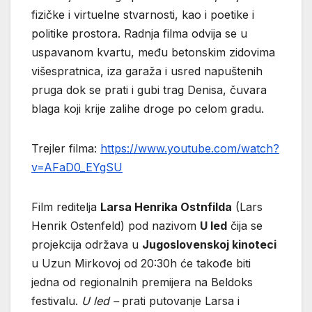
fizičke i virtuelne stvarnosti, kao i poetike i
politike prostora. Radnja filma odvija se u
uspavanom kvartu, među betonskim zidovima
višespratnica, iza garaža i usred napuštenih
pruga dok se prati i gubi trag Denisa, čuvara
blaga koji krije zalihe droge po celom gradu.
Trejler filma:
https://www.youtube.com/watch?
v=AFaD0_EYgSU
Film reditelja
Larsa Henrika Ostnfilda
(Lars
Henrik Ostenfeld) pod nazivom
U led
čija se
projekcija održava u
Jugoslovenskoj kinoteci
u Uzun Mirkovoj od 20:30h će takođe biti
jedna od regionalnih premijera na Beldoks
festivalu.
U led –
prati putovanje Larsa i