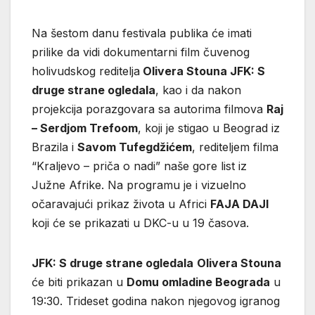
Na šestom danu festivala publika će imati
prilike da vidi dokumentarni film čuvenog
holivudskog reditelja
Olivera Stouna JFK: S
druge strane ogledala
, kao i da nakon
projekcija porazgovara sa autorima filmova
Raj
– Serdjom Trefoom
, koji je stigao u Beograd iz
Brazila i
Savom Tufegdžićem
, rediteljem filma
“Kraljevo – priča o nadi” naše gore list iz
Južne Afrike. Na programu je i vizuelno
očaravajući prikaz života u Africi
FAJA DAJI
koji će se prikazati u DKC-u u 19 časova.
JFK: S druge strane ogledala
Olivera Stouna
će biti prikazan u
Domu omladine Beograda
u
19:30. Trideset godina nakon njegovog igranog