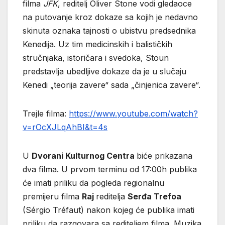
filma
JFK
, reditelj Oliver Stone vodi gledaoce
na putovanje kroz dokaze sa kojih je nedavno
skinuta oznaka tajnosti o ubistvu predsednika
Kenedija. Uz tim medicinskih i balističkih
stručnjaka, istoričara i svedoka, Stoun
predstavlja ubedljive dokaze da je u slučaju
Kenedi „teorija zavere“ sada „činjenica zavere“.
Trejle filma:
https://www.youtube.com/watch?
v=rOcXJLqAhBI&t=4s
U
Dvorani Kulturnog Centra
biće prikazana
dva filma. U prvom terminu od 17:00h publika
će imati priliku da pogleda regionalnu
premijeru filma
Raj
reditelja
Serđa Trefoa
(Sérgio Tréfaut) nakon kojeg će publika imati
priliku da razgovara sa rediteljem filma. Muzika