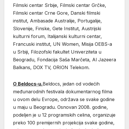
Filmski centar Srbije, Filmski centar Grčke,
Filmski centar Crne Gore, Danski filmski
institut, Ambasade Australije, Portugalije,
Slovenije, Finske, Gete Institut, Austrijski
kulturni forum, Italijanski kulturni centar,
Francuski institut, UN Women, Misija OEBS-a
u Srbiji, Filozofski fakultet Univerziteta u
Beogradu, Fondacija Saša Marčeta, Al Jazeera
Balkans, DOX TV, ORION Telekom.
O Beldocs-u.
Beldocs, jedan od vodećih
međunarodnih festivala dokumentarnog filma
u ovom delu Evrope, održava se svake godine
u maju u Beogradu. Osnovan 2008. godine,
podeljen je u 12 programskih celina, organizuje
preko 100 premijernih projekcija svake godine,