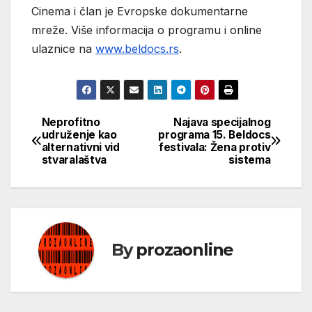
Cinema i član je Evropske dokumentarne
mreže. Više informacija o programu i online
ulaznice na
www.beldocs.rs
.
Neprofitno
Najava specijalnog
Кретање
udruženje kao
programa 15. Beldocs
alternativni vid
festivala: Žena protiv
чланка
stvaralaštva
sistema
By
prozaonline