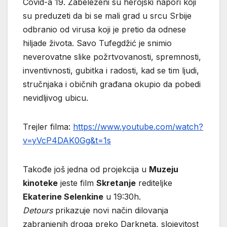
Covid-a 19. Zabeleženi su herojski napori koji
su preduzeti da bi se mali grad u srcu Srbije
odbranio od virusa koji je pretio da odnese
hiljade života. Savo Tufegdžić je snimio
neverovatne slike požrtvovanosti, spremnosti,
inventivnosti, gubitka i radosti, kad se tim ljudi,
stručnjaka i običnih građana okupio da pobedi
nevidljivog ubicu.
Trejler filma:
https://www.youtube.com/watch?
v=yVcP4DAK0Gg&t=1s
Takođe još jedna od projekcija u
Muzeju
kinoteke
jeste film
Skretanje
rediteljke
Ekaterine Selenkine
u 19:30h.
Detours
prikazuje novi način dilovanja
zabranjenih droga preko Darkneta, slojevitost