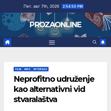
Skip
Пет. авг 7th, 2026
2:54:51 PM
to
content
PROZAONLINE
FILM
INFO
INTERVJUI
Neprofitno udruženje
kao alternativni vid
stvaralaštva