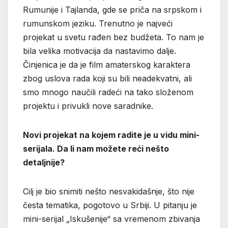
Rumunije i Tajlanda, gde se priča na srpskom i
rumunskom jeziku. Trenutno je najveći
projekat u svetu rađen bez budžeta. To nam je
bila velika motivacija da nastavimo dalje.
Činjenica je da je film amaterskog karaktera
zbog uslova rada koji su bili neadekvatni, ali
smo mnogo naučili radeći na tako složenom
projektu i privukli nove saradnike.
Novi projekat na kojem radite je u vidu mini-
serijala. Da li nam možete reći nešto
detaljnije?
Cilj je bio snimiti nešto nesvakidašnje, što nije
česta tematika, pogotovo u Srbiji. U pitanju je
mini-serijal „Iskušenije“ sa vremenom zbivanja