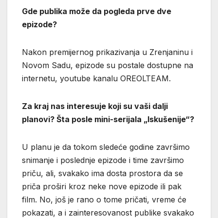
Gde publika može da pogleda prve dve
epizode?
Nakon premijernog prikazivanja u Zrenjaninu i
Novom Sadu, epizode su postale dostupne na
internetu, youtube kanalu OREOLTEAM.
Za kraj nas interesuje koji su vaši dalji
planovi? Šta posle mini-serijala „Iskušenije“?
U planu je da tokom sledeće godine završimo
snimanje i poslednje epizode i time završimo
priču, ali, svakako ima dosta prostora da se
priča proširi kroz neke nove epizode ili pak
film. No, još je rano o tome pričati, vreme će
pokazati, a i zainteresovanost publike svakako