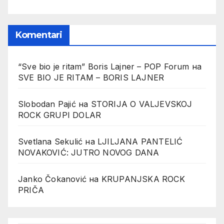
Komentari
“Sve bio je ritam” Boris Lajner – POP Forum
на
SVE BIO JE RITAM – BORIS LAJNER
Slobodan Pajić
на
STORIJA O VALJEVSKOJ
ROCK GRUPI DOLAR
Svetlana Sekulić
на
LJILJANA PANTELIĆ
NOVAKOVIĆ: JUTRO NOVOG DANA
Janko Čokanović
на
KRUPANJSKA ROCK
PRIČA