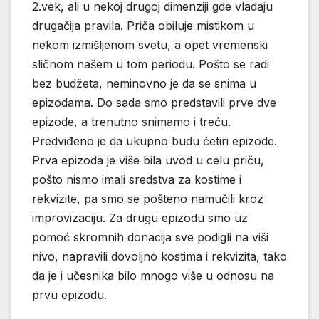
2.vek, ali u nekoj drugoj dimenziji gde vladaju
drugačija pravila. Priča obiluje mistikom u
nekom izmišljenom svetu, a opet vremenski
sličnom našem u tom periodu. Pošto se radi
bez budžeta, neminovno je da se snima u
epizodama. Do sada smo predstavili prve dve
epizode, a trenutno snimamo i treću.
Predviđeno je da ukupno budu četiri epizode.
Prva epizoda je više bila uvod u celu priču,
pošto nismo imali sredstva za kostime i
rekvizite, pa smo se pošteno namučili kroz
improvizaciju. Za drugu epizodu smo uz
pomoć skromnih donacija sve podigli na viši
nivo, napravili dovoljno kostima i rekvizita, tako
da je i učesnika bilo mnogo više u odnosu na
prvu epizodu.