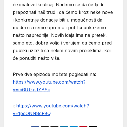
će imati veliki uticaj. Nadamo se da će ljudi
prepoznati naš trud i da ćemo kroz neke nove
i konkretnije donacije biti u mogućnosti da
modernizujemo opremu i publici prikažemo
nešto naprednije. Novih ideja ima na pretek,
samo eto, dobra volja i verujem da ćemo pred
publiku izlaziti sa nekim novim projektima, koji
će ponuditi nešto više.
Prve dve epizode možete pogledati na:
https://www.youtube.com/watch?
v=m6fUkeJYBSc
i:
https://www.youtube.com/watch?
v=1pcONN8cF8Q