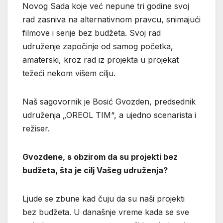
Novog Sada koje već nepune tri godine svoj
rad zasniva na alternativnom pravcu, snimajući
filmove i serije bez budžeta. Svoj rad
udruženje započinje od samog početka,
amaterski, kroz rad iz projekta u projekat
težeći nekom višem cilju.
Naš sagovornik je Bosić Gvozden, predsednik
udruženja „OREOL TIM“, a ujedno scenarista i
režiser.
Gvozdene, s obzirom da su projekti bez
budžeta, šta je cilj Vašeg udruženja?
Ljude se zbune kad čuju da su naši projekti
bez budžeta. U današnje vreme kada se sve