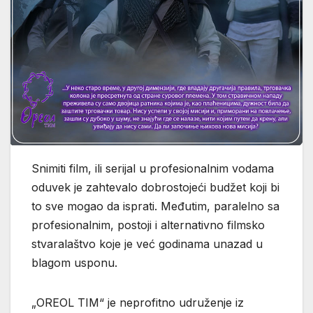
Snimiti film, ili serijal u profesionalnim vodama
oduvek je zahtevalo dobrostojeći budžet koji bi
to sve mogao da isprati. Međutim, paralelno sa
profesionalnim, postoji i alternativno filmsko
stvaralaštvo koje je već godinama unazad u
blagom usponu.
„OREOL TIM“ je neprofitno udruženje iz