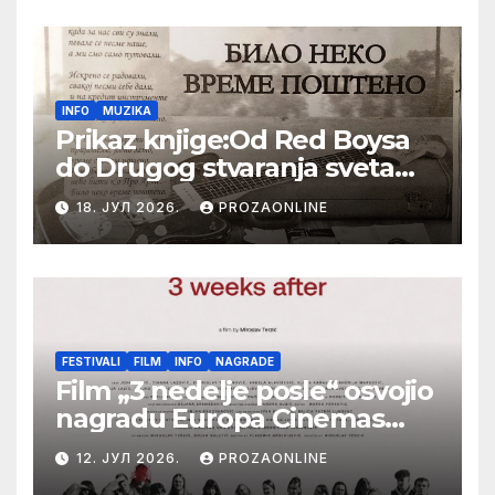
INFO
MUZIKA
Prikaz knjige:Od Red Boysa
do Drugog stvaranja sveta
(bilo neko vreme pošteno)
18. ЈУЛ 2026.
PROZAONLINE
(autor- Zlatomira Sremca,
Botoš 2022. godine,
samizdat)
FESTIVALI
FILM
INFO
NAGRADE
Film „3 nedelje posle“ osvojio
nagradu Europa Cinemas
Label na Filmskom festivalu
12. ЈУЛ 2026.
PROZAONLINE
u Karlovim Varima