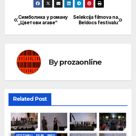
Симболика у роману
Selekcija filmova na
Кретање
„Цветови агаве“
Beldocs festivalu
чланка
By
prozaonline
Related Post
FESTIVALI
FILM
INFO