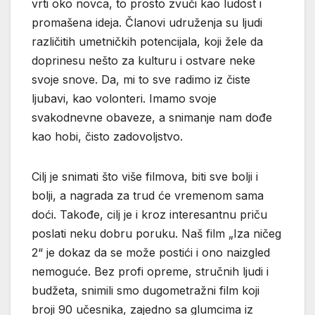
vrti oko novca, to prosto zvuči kao ludost i
promašena ideja. Članovi udruženja su ljudi
različitih umetničkih potencijala, koji žele da
doprinesu nešto za kulturu i ostvare neke
svoje snove. Da, mi to sve radimo iz čiste
ljubavi, kao volonteri. Imamo svoje
svakodnevne obaveze, a snimanje nam dođe
kao hobi, čisto zadovoljstvo.
Cilj je snimati što više filmova, biti sve bolji i
bolji, a nagrada za trud će vremenom sama
doći. Takođe, cilj je i kroz interesantnu priču
poslati neku dobru poruku. Naš film „Iza ničeg
2“ je dokaz da se može postići i ono naizgled
nemoguće. Bez profi opreme, stručnih ljudi i
budžeta, snimili smo dugometražni film koji
broji 90 učesnika, zajedno sa glumcima iz