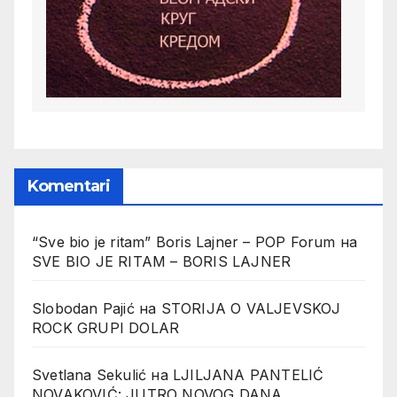
Komentari
“Sve bio je ritam” Boris Lajner – POP Forum
на
SVE BIO JE RITAM – BORIS LAJNER
Slobodan Pajić
на
STORIJA O VALJEVSKOJ
ROCK GRUPI DOLAR
Svetlana Sekulić
на
LJILJANA PANTELIĆ
NOVAKOVIĆ: JUTRO NOVOG DANA