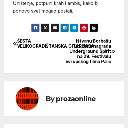
Uništenje, potpuni krah i ambis, kako bi
ponovo svet mogao postati.
ŠESTA
Ištvanu Borbašu
Кретање
VELIKOGRADIŠTANSKA GITARIJADA
uručena nagrada
Underground Spirit
чланка
na 29. Festivalu
evropskog filma Palić
By
prozaonline