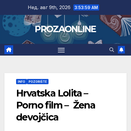
Skip
Нед. авг 9th, 2026
3:54:00 AM
to
content
PROZAONLINE
INFO
POZORIŠTE
Hrvatska Lolita –
Porno film – Žena
devojčica