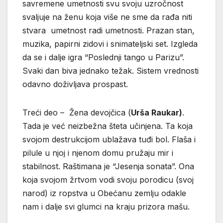
savremene umetnosti svu svoju uzročnost
svaljuje na ženu koja više ne sme da rađa niti
stvara umetnost radi umetnosti. Prazan stan,
muzika, papirni zidovi i snimateljski set. Izgleda
da se i dalje igra “Poslednji tango u Parizu”.
Svaki dan biva jednako težak. Sistem vrednosti
odavno doživljava prospast.
Treći deo – Žena devojčica (
Urša Raukar)
.
Tada je već neizbežna šteta učinjena. Ta koja
svojom destrukcijom ublažava tuđi bol. Flaša i
pilule u njoj i njenom domu pružaju mir i
stabilnost. Raštimana je “Jesenja sonata”. Ona
koja svojom žrtvom vodi svoju porodicu (svoj
narod) iz ropstva u Obećanu zemlju odakle
nam i dalje svi glumci na kraju prizora mašu.