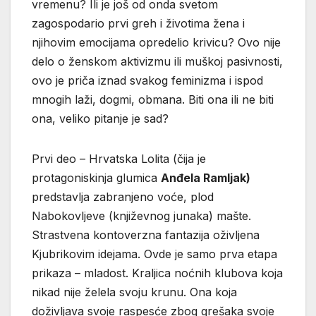
vremenu? Ili je još od onda svetom
zagospodario prvi greh i životima žena i
njihovim emocijama opredelio krivicu? Ovo nije
delo o ženskom aktivizmu ili muškoj pasivnosti,
ovo je priča iznad svakog feminizma i ispod
mnogih laži, dogmi, obmana. Biti ona ili ne biti
ona, veliko pitanje je sad?
Prvi deo – Hrvatska Lolita (čija je
protagoniskinja glumica
Anđela Ramljak)
predstavlja zabranjeno voće, plod
Nabokovljeve (književnog junaka) mašte.
Strastvena kontoverzna fantazija oživljena
Kjubrikovim idejama. Ovde je samo prva etapa
prikaza – mladost. Kraljica noćnih klubova koja
nikad nije želela svoju krunu. Ona koja
doživljava svoje raspesće zbog grešaka svoje