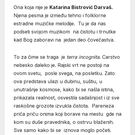
Ona koja nije je
Katarina Bistrović Darvaš.
Njena pesma je između tehno i folklorne
estradne muzičke melodije. Tu je da nas
podseti svojom muzikom na čistotu i trnutke
kad Bog zaboravi na jedan deo čovečastva.
To za čime se traga je
terra incognita
. Carstvo
nebesko daleko je. Rajski vrt ne postoji na
ovom svetu, posle svega, na posletku. Zato
ova predstava ulazi u dubinu, suštiu, u
unutrašnje kosmose, kako bi se našla istina,
prikazala realnost, osvestila sadašnjost i iz sve
raskošne grozote izvukla čistota. Pareneza
priča priču onima koji borave na mestu gde na
kom su duše pravednika, o ostrvu blaženih.
Sve samo kako bi se iznova moglo početi.