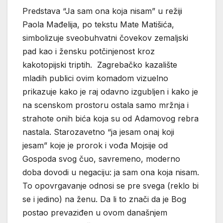
Predstava “Ja sam ona koja nisam” u režiji
Paola Mađelija, po tekstu Mate Matišića,
simbolizuje sveobuhvatni čovekov zemaljski
pad kao i žensku potčinjenost kroz
kakotopijski triptih. Zagrebačko kazalište
mladih publici ovim komadom vizuelno
prikazuje kako je raj odavno izgubljen i kako je
na scenskom prostoru ostala samo mržnja i
strahote onih bića koja su od Adamovog rebra
nastala. Starozavetno “ja jesam onaj koji
jesam” koje je prorok i vođa Mojsije od
Gospoda svog čuo, savremeno, moderno
doba dovodi u negaciju: ja sam ona koja nisam.
To opovrgavanje odnosi se pre svega (reklo bi
se i jedino) na ženu. Da li to znači da je Bog
postao prevaziđen u ovom današnjem