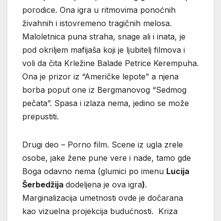
porodice. Ona igra u ritmovima ponoćnih
živahnih i istovremeno tragičnih melosa.
Maloletnica puna straha, snage ali i inata, je
pod okriljem mafijaša koji je ljubitelj filmova i
voli da čita Krležine Balade Petrice Kerempuha.
Ona je prizor iz “Američke lepote” a njena
borba poput one iz Bergmanovog “Sedmog
pečata”. Spasa i izlaza nema, jedino se može
prepustiti.
Drugi deo – Porno film. Scene iz ugla zrele
osobe, jake žene pune vere i nade, tamo gde
Boga odavno nema (glumici po imenu
Lucija
Šerbedžija
dodeljena je ova igra
)
.
Marginalizacija umetnosti ovde je dočarana
kao vizuelna projekcija budućnosti. Kriza