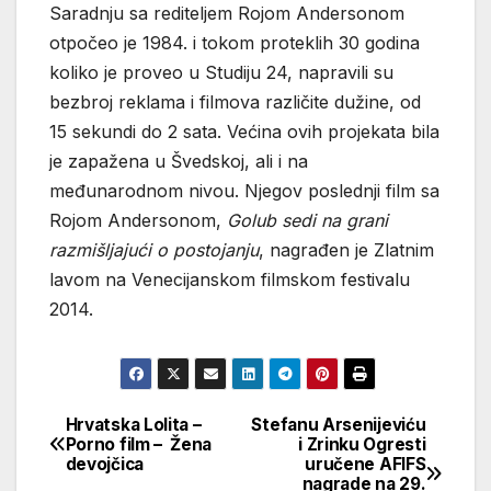
Saradnju sa rediteljem Rojom Andersonom
otpočeo je 1984. i tokom proteklih 30 godina
koliko je proveo u Studiju 24, napravili su
bezbroj reklama i filmova različite dužine, od
15 sekundi do 2 sata. Većina ovih projekata bila
je zapažena u Švedskoj, ali i na
međunarodnom nivou. Njegov poslednji film sa
Rojom Andersonom,
Golub sedi na grani
razmišljajući o postojanju
, nagrađen je Zlatnim
lavom na Venecijanskom filmskom festivalu
2014.
Hrvatska Lolita –
Stefanu Arsenijeviću
Кретање
Porno film – Žena
i Zrinku Ogresti
devojčica
uručene AFIFS
чланка
nagrade na 29.