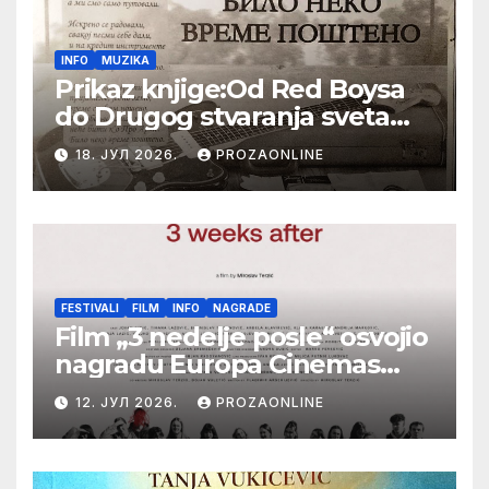
INFO
MUZIKA
Prikaz knjige:Od Red Boysa
do Drugog stvaranja sveta
(bilo neko vreme pošteno)
18. ЈУЛ 2026.
PROZAONLINE
(autor- Zlatomira Sremca,
Botoš 2022. godine,
samizdat)
FESTIVALI
FILM
INFO
NAGRADE
Film „3 nedelje posle“ osvojio
nagradu Europa Cinemas
Label na Filmskom festivalu
12. ЈУЛ 2026.
PROZAONLINE
u Karlovim Varima