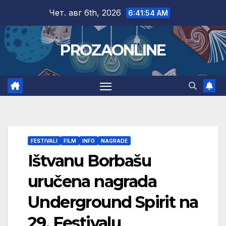
Skip
Чет. авг 6th, 2026
6:41:55 AM
to
content
PROZAONLINE
FESTIVALI
FILM
INFO
NAGRADE
Ištvanu Borbašu
uručena nagrada
Underground Spirit na
29. Festivalu