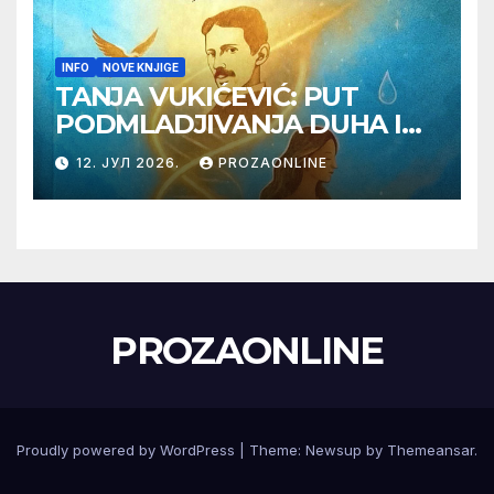
INFO
NOVE KNJIGE
TANJA VUKIĆEVIĆ: PUT
PODMLADJIVANJA DUHA I
TELA SA TESLOM
12. ЈУЛ 2026.
PROZAONLINE
PROZAONLINE
Proudly powered by WordPress
|
Theme:
Newsup
by
Themeansar
.