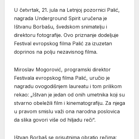
U četvrtak, 21. jula na Letnjoj pozornici Palić,
nagrada Underground Spirit uručena je
Ištvanu Borbašu, švedskom snimatelju i
direktoru fotografije. Ovo priznanje dodeljuje
Festival evropskog filma Palić za izuzetan
doprinos na polju nezavisnog filma.
Miroslav Mogorović, programski direktor
Festivala evropskog filma Palić, uručio je
nagradu ovogodišnjem laureatu i tom prilikom
rekao: „Ištvan je jedan od onih umetnika koji su
stvarno obeležili film i kinematografiju. Za njega
u pravom smislu važi ona narodna poslovica
da slika govori više od hiljadu reči“.
Ištvan Borbaš se prisutnima obratio rečima: