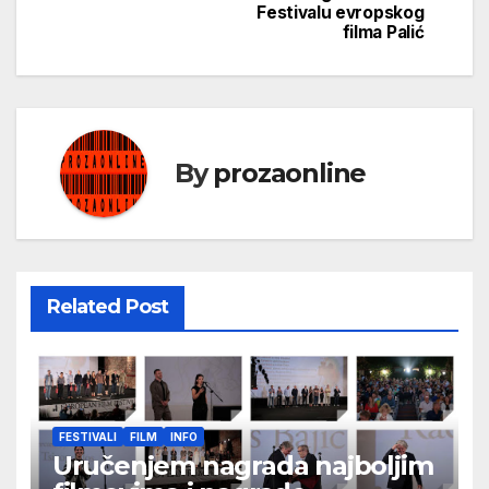
Festivalu evropskog
filma Palić
By
prozaonline
Related Post
FESTIVALI
FILM
INFO
Uručenjem nagrada najboljim