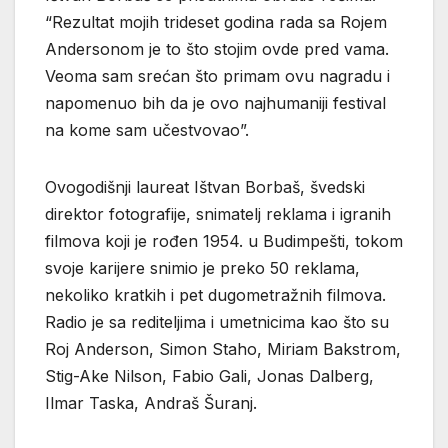
“Rezultat mojih trideset godina rada sa Rojem
Andersonom je to što stojim ovde pred vama.
Veoma sam srećan što primam ovu nagradu i
napomenuo bih da je ovo najhumaniji festival
na kome sam učestvovao”.
Ovogodišnji laureat Ištvan Borbaš, švedski
direktor fotografije, snimatelj reklama i igranih
filmova koji je rođen 1954. u Budimpešti, tokom
svoje karijere snimio je preko 50 reklama,
nekoliko kratkih i pet dugometražnih filmova.
Radio je sa rediteljima i umetnicima kao što su
Roj Anderson, Simon Staho, Miriam Bakstrom,
Stig-Ake Nilson, Fabio Gali, Jonas Dalberg,
Ilmar Taska, Andraš Šuranj.