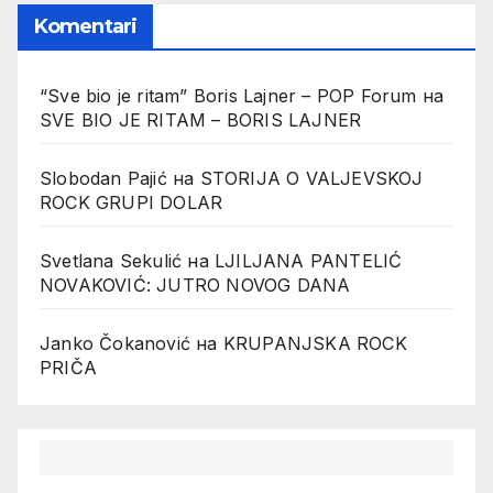
Komentari
“Sve bio je ritam” Boris Lajner – POP Forum
на
SVE BIO JE RITAM – BORIS LAJNER
Slobodan Pajić
на
STORIJA O VALJEVSKOJ
ROCK GRUPI DOLAR
Svetlana Sekulić
на
LJILJANA PANTELIĆ
NOVAKOVIĆ: JUTRO NOVOG DANA
Janko Čokanović
на
KRUPANJSKA ROCK
PRIČA