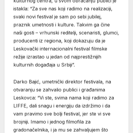
kulturnog centra, u svom obraćanju publici je
istakla: “Za sve nas koji radimo na realizaciji,
svaki novi festival je sam po sebi jubilej,
praznik umetnosti i kulture. Takvim ga čine
naši gosti – vrhunski reditelji, scenaristi, glumci,
producenti iz regiona, koji dokazuju da je
Leskovački internacionalni festival filmske
režije izrastao u jedan od najprestižnijih
kulturnih događaja u Srbiji”.
Darko Bajić, umetnički direktor festivala, na
otvaranju se zahvalio publici i građanima
Leskovca: “Vi ste, svima nama koji radimo za
LIFFE, dali snagu i energiju da izdržimo i da
vam pravimo sve bolji festival, jer ste vi sve
brojniji. Imamo i jednog filmofila za
gradonačelnika, i ja mu se zahvaljujem što