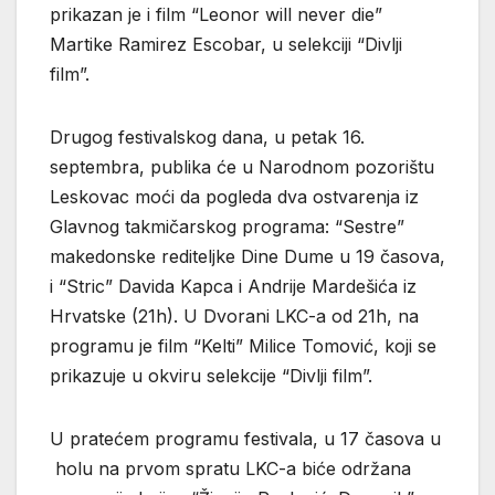
prikazan je i film “Leonor will never die”
Martike Ramirez Escobar, u selekciji “Divlji
film”.
Drugog festivalskog dana, u petak 16.
septembra, publika će u Narodnom pozorištu
Leskovac moći da pogleda dva ostvarenja iz
Glavnog takmičarskog programa: “Sestre”
makedonske rediteljke Dine Dume u 19 časova,
i “Stric” Davida Kapca i Andrije Mardešića iz
Hrvatske (21h). U Dvorani LKC-a od 21h, na
programu je film “Kelti” Milice Tomović, koji se
prikazuje u okviru selekcije “Divlji film”.
U pratećem programu festivala, u 17 časova u
holu na prvom spratu LKC-a biće održana