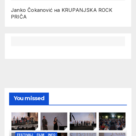
Janko Čokanović
на
KRUPANJSKA ROCK
PRIČA
You missed
FESTIVALI
FILM
INFO