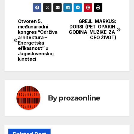
Otvoren 5.
GREJL MARKUS:
Кретање
međunarodni
DORSI (PET OPAKIH
kongres “Održiva
GODINA MUZIKE ZA
чланка
arhitektura –
CEO ŽIVOT)
Energetska
efikasnost” u
Jugoslovenskoj
kinoteci
By
prozaonline