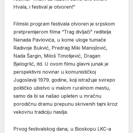
Hvala, i festival je otvoren!”
Filmski program festivala otvoren je srpskom
pretpremijerom filma “Trag divljači” reditelja
Nenada Pavlovića, u kome uloge tumače
Radivoje Bukvić, Predrag Miki Manojlović,
Nada Šargin, Miloš Timotijević, Dragan
Bjelogrlić, itd. U ovom filmu glavni junak je
perspektivni novinar u komunističkoj
Jugoslaviji 1979. godine, koji istražuje svirepo
političko ubistvo u malom ruralnom mestu,
samo da bi se našao upleten u mračnu
porodičnu dramu prepunu skrivenih tajni kroz
vekovnu tradiciju nasilja.
Prvog festivalskog dana, u Bioskopu LKC-a