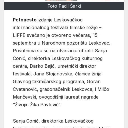
Foto Fadil Šarki
Petnaesto
izdanje Leskovačkog
internacionalnog festivala filmske režije –
LIFFE svečano je otvoreno večeras, 15.
septembra u Narodnom pozorištu Leskovac.
Prisutnima su se na otvaranju obratili Sanja
Conić, direktorka Leskovačkog kulturnog
centra, Darko Bajić, umetnički direktor
festivala, Jana Stojanovska, članica žirija
Glavnog takmičarskog programa, Goran
Cvetanović, gradonačelnik Leskovca, i Milčo
Mančevski, ovogodišnji laureat nagrade
“Živojin Žika Pavlović”.
Sanja Conić, direktorka Leskovačkog