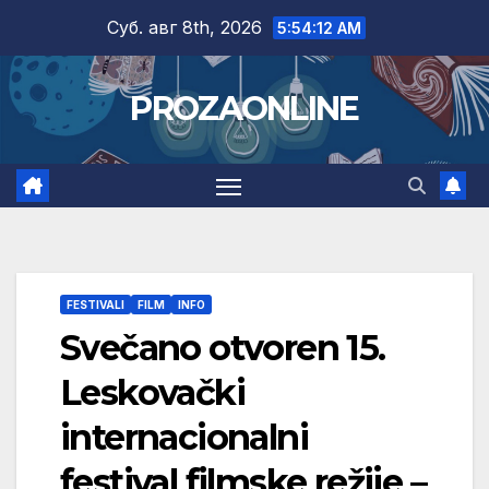
Skip
Суб. авг 8th, 2026
5:54:13 AM
to
content
PROZAONLINE
FESTIVALI
FILM
INFO
Svečano otvoren 15.
Leskovački
internacionalni
festival filmske režije –