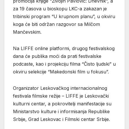
promocija knjige “Živojin Pavlović: Dnevnik”, a
za 19 časova u bioskopu LKC-a zakazan je
tribinski program “U krupnom planu”, u okviru
koga će biti održan razgovor sa Milčom
Mančevskim.
Na LIFFE online platformi, drugog festivalskog
dana će publika moći da prati festivalske
podcaste, kao i projekciju filma “Čisto ljudski” u
okviru selekcije “Makedonski film u fokusu”.
Organizator Leskovačkog internacionalnog
festivala filmske režije – LIFFE je Leskovački
kulturni centar, a pokrovitelji manifestacije su
Ministarstvo kulture i informisanja Republike
Srbije, Grad Leskovac i Filmski centar Srbije.