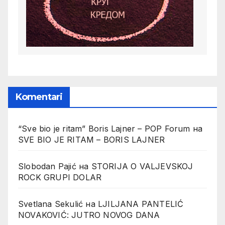
Komentari
“Sve bio je ritam” Boris Lajner – POP Forum
на
SVE BIO JE RITAM – BORIS LAJNER
Slobodan Pajić
на
STORIJA O VALJEVSKOJ
ROCK GRUPI DOLAR
Svetlana Sekulić
на
LJILJANA PANTELIĆ
NOVAKOVIĆ: JUTRO NOVOG DANA