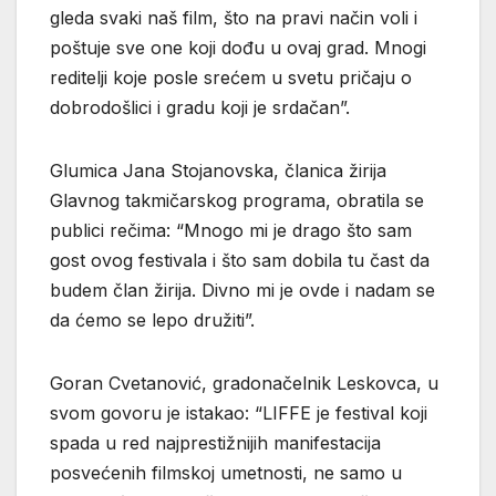
gleda svaki naš film, što na pravi način voli i
poštuje sve one koji dođu u ovaj grad. Mnogi
reditelji koje posle srećem u svetu pričaju o
dobrodošlici i gradu koji je srdačan”.
Glumica Jana Stojanovska, članica žirija
Glavnog takmičarskog programa, obratila se
publici rečima: “Mnogo mi je drago što sam
gost ovog festivala i što sam dobila tu čast da
budem član žirija. Divno mi je ovde i nadam se
da ćemo se lepo družiti”.
Goran Cvetanović, gradonačelnik Leskovca, u
svom govoru je istakao: “LIFFE je festival koji
spada u red najprestižnijih manifestacija
posvećenih filmskoj umetnosti, ne samo u