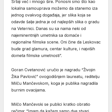
Srbiji već i mnogo šire. Ponosni smo što kao
lokalna samouprava možemo da stanemo iza
jednog ovakvog događaja, jer slika koja se
odavde šalje jedna je od najlepših slika o gradu
na Veternici. Danas su sa nama neki od
najeminentnijih umetnika sa domaće i
regionalne filmske scene. Oni čine da Leskovac
bude grad glamura, centar kulture, i najviših
dometa filmske umetnosti”.
Goran Cvetanović uručio je nagradu “Živojin
Žika Pavlović” ovogodišnjem laureatu, reditelju
Milču Mančevskom, koga je publika nagradila
burnim ovacijama.
Milčo Mančevski se publici kratko obratio
rečima: “Imam da kažem samo dve stvari.