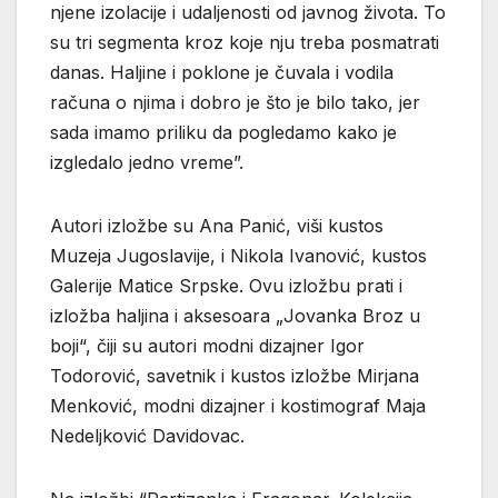
njene izolacije i udaljenosti od javnog života. To
su tri segmenta kroz koje nju treba posmatrati
danas. Haljine i poklone je čuvala i vodila
računa o njima i dobro je što je bilo tako, jer
sada imamo priliku da pogledamo kako je
izgledalo jedno vreme”.
Autori izložbe su Ana Panić, viši kustos
Muzeja Jugoslavije, i Nikola Ivanović, kustos
Galerije Matice Srpske. Ovu izložbu prati i
izložba haljina i aksesoara „Jovanka Broz u
boji“, čiji su autori modni dizajner Igor
Todorović, savetnik i kustos izložbe Mirjana
Menković, modni dizajner i kostimograf Maja
Nedeljković Davidovac.