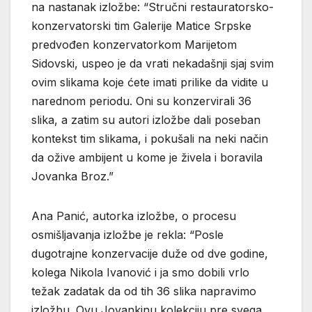
na nastanak izložbe: “Stručni restauratorsko-
konzervatorski tim Galerije Matice Srpske
predvođen konzervatorkom Marijetom
Sidovski, uspeo je da vrati nekadašnji sjaj svim
ovim slikama koje ćete imati prilike da vidite u
narednom periodu. Oni su konzervirali 36
slika, a zatim su autori izložbe dali poseban
kontekst tim slikama, i pokušali na neki način
da ožive ambijent u kome je živela i boravila
Jovanka Broz.”
Ana Panić, autorka izložbe, o procesu
osmišljavanja izložbe je rekla: “Posle
dugotrajne konzervacije duže od dve godine,
kolega Nikola Ivanović i ja smo dobili vrlo
težak zadatak da od tih 36 slika napravimo
izložbu. Ovu Jovankinu kolekciju pre svega