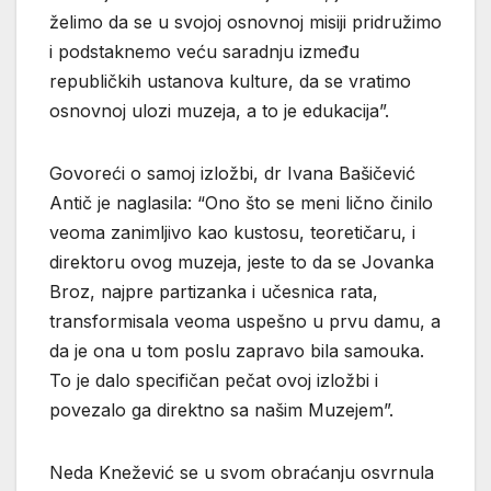
želimo da se u svojoj osnovnoj misiji pridružimo
i podstaknemo veću saradnju između
republičkih ustanova kulture, da se vratimo
osnovnoj ulozi muzeja, a to je edukacija”.
Govoreći o samoj izložbi, dr Ivana Bašičević
Antič je naglasila: “Ono što se meni lično činilo
veoma zanimljivo kao kustosu, teoretičaru, i
direktoru ovog muzeja, jeste to da se Jovanka
Broz, najpre partizanka i učesnica rata,
transformisala veoma uspešno u prvu damu, a
da je ona u tom poslu zapravo bila samouka.
To je dalo specifičan pečat ovoj izložbi i
povezalo ga direktno sa našim Muzejem”.
Neda Knežević se u svom obraćanju osvrnula