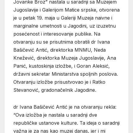
Jovanke Broz” nastala u saradnji sa Muzejem
Jugoslavije i Galerijom Matice srpske, otvorena
je u petak 19. maja u Galeriji Muzeja naivne i
marginalne umetnosti u Jagodini, uz izuzetnu
posećenost i interesovanje publike. Na
otvaranju su se prisutnima obratili dr Ivana
Bašičević Antić, direktorka MNMU, Neda
Knežević, direktorka Muzeja Jugoslavije, Ana
Panić, kustoskinja izložbe, i Goran Aleksić,
državni sekretar Ministarstva spoljnih poslova.
Otvaranju izložbe prisustvovao je i Ratko
Stevanović, gradonačelnik Jagodine.
dr Ivana Bašičević Antić je na otvaranju rekla:
“Ova izložba je nastala u saradnji dve
republičke ustanove kulture. Ta ideja o saradnji
važna je za nas kao muzej danas, jer i mi