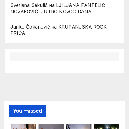
Svetlana Sekulić
на
LJILJANA PANTELIĆ
NOVAKOVIĆ: JUTRO NOVOG DANA
Janko Čokanović
на
KRUPANJSKA ROCK
PRIČA
You missed