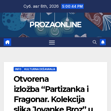
Skip
Суб. авг 8th, 2026
5:00:45 PM
to
content
PROZAONLINE
INFO
KULTURNA DEŠAVANJA
Otvorena
izložba “Partizanka i
Fragonar. Kolekcija
slika Jovanke Broz” u