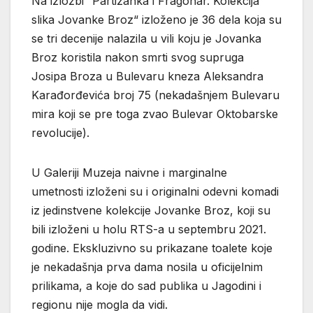
Na izložbi “Partizanka i Fragonar. Kolekcija
slika Jovanke Broz“ izloženo je 36 dela koja su
se tri decenije nalazila u vili koju je Jovanka
Broz koristila nakon smrti svog supruga
Josipa Broza u Bulevaru kneza Aleksandra
Karađorđevića broj 75 (nekadašnjem Bulevaru
mira koji se pre toga zvao Bulevar Oktobarske
revolucije).
U Galeriji Muzeja naivne i marginalne
umetnosti izloženi su i originalni odevni komadi
iz jedinstvene kolekcije Jovanke Broz, koji su
bili izloženi u holu RTS-a u septembru 2021.
godine. Ekskluzivno su prikazane toalete koje
je nekadašnja prva dama nosila u oficijelnim
prilikama, a koje do sad publika u Jagodini i
regionu nije mogla da vidi.