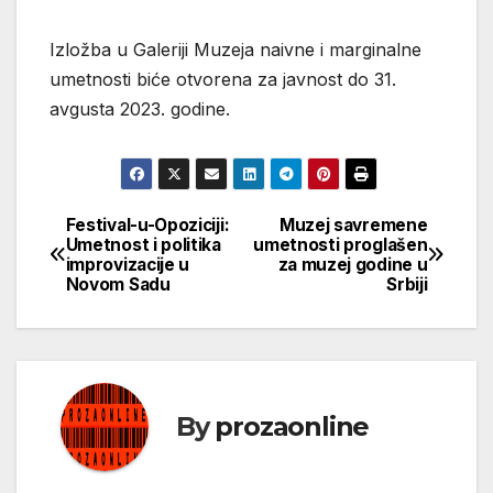
Izložba u Galeriji Muzeja naivne i marginalne
umetnosti biće otvorena za javnost do 31.
avgusta 2023. godine.
Festival-u-Opoziciji:
Muzej savremene
Кретање
Umetnost i politika
umetnosti proglašen
improvizacije u
za muzej godine u
чланка
Novom Sadu
Srbiji
By
prozaonline