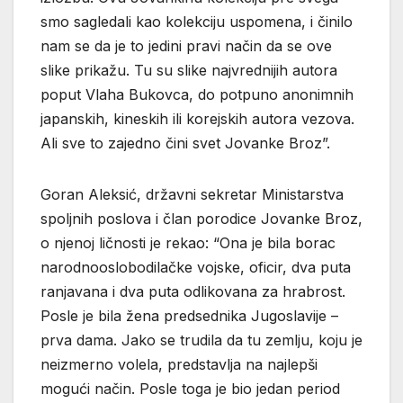
smo sagledali kao kolekciju uspomena, i činilo
nam se da je to jedini pravi način da se ove
slike prikažu. Tu su slike najvrednijih autora
poput Vlaha Bukovca, do potpuno anonimnih
japanskih, kineskih ili korejskih autora vezova.
Ali sve to zajedno čini svet Jovanke Broz”.
Goran Aleksić, državni sekretar Ministarstva
spoljnih poslova i član porodice Jovanke Broz,
o njenoj ličnosti je rekao: “Ona je bila borac
narodnooslobodilačke vojske, oficir, dva puta
ranjavana i dva puta odlikovana za hrabrost.
Posle je bila žena predsednika Jugoslavije –
prva dama. Jako se trudila da tu zemlju, koju je
neizmerno volela, predstavlja na najlepši
mogući način. Posle toga je bio jedan period