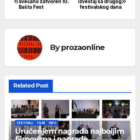
svečano zatvoren 10.
izveštaj sa drugog
Bašta Fest
festivalskog dana
чланка
By
prozaonline
Related Post
FESTIVALI
FILM
INFO
Uručenjem nagrada najboljim
filmovima i nagrade