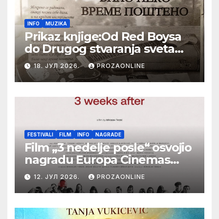
INFO
MUZIKA
Prikaz knjige:Od Red Boysa
do Drugog stvaranja sveta
(bilo neko vreme pošteno)
18. ЈУЛ 2026.
PROZAONLINE
(autor- Zlatomira Sremca,
Botoš 2022. godine,
samizdat)
FESTIVALI
FILM
INFO
NAGRADE
Film „3 nedelje posle“ osvojio
nagradu Europa Cinemas
Label na Filmskom festivalu
12. ЈУЛ 2026.
PROZAONLINE
u Karlovim Varima