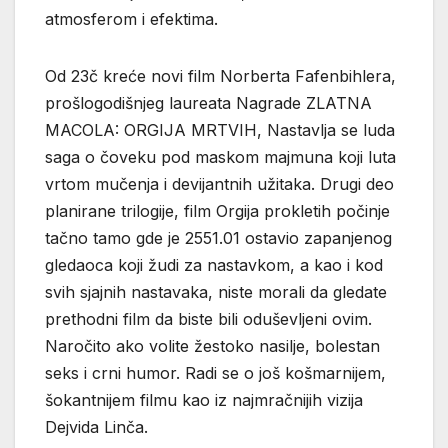
atmosferom i efektima.
Od 23č kreće novi film Norberta Fafenbihlera,
prošlogodišnjeg laureata Nagrade ZLATNA
MACOLA: ORGIJA MRTVIH, Nastavlja se luda
saga o čoveku pod maskom majmuna koji luta
vrtom mučenja i devijantnih užitaka. Drugi deo
planirane trilogije, film Orgija prokletih počinje
tačno tamo gde je 2551.01 ostavio zapanjenog
gledaoca koji žudi za nastavkom, a kao i kod
svih sjajnih nastavaka, niste morali da gledate
prethodni film da biste bili oduševljeni ovim.
Naročito ako volite žestoko nasilje, bolestan
seks i crni humor. Radi se o još košmarnijem,
šokantnijem filmu kao iz najmračnijih vizija
Dejvida Linča.