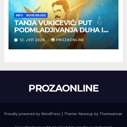
INFO
NOVE KNJIGE
TANJA VUKIĆEVIĆ: PUT
PODMLADJIVANJA DUHA I
TELA SA TESLOM
12. ЈУЛ 2026.
PROZAONLINE
PROZAONLINE
Proudly powered by WordPress
|
Theme:
Newsup
by
Themeansar
.