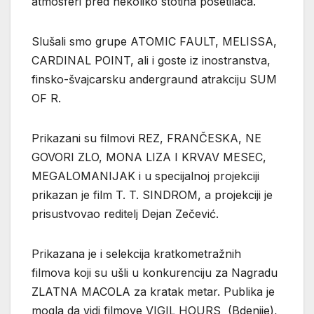
atmosferi pred nekoliko stotina posetilaca.
Slušali smo grupe ATOMIC FAULT, MELISSA,
CARDINAL POINT, ali i goste iz inostranstva,
finsko-švajcarsku andergraund atrakciju SUM
OF R.
Prikazani su filmovi REZ, FRANČESKA, NE
GOVORI ZLO, MONA LIZA I KRVAV MESEC,
MEGALOMANIJAK i u specijalnoj projekciji
prikazan je film T. T. SINDROM, a projekciji je
prisustvovao reditelj Dejan Zečević.
Prikazana je i selekcija kratkometražnih
filmova koji su ušli u konkurenciju za Nagradu
ZLATNA MACOLA za kratak metar. Publika je
mogla da vidi filmove VIGIL HOURS (Bdenije),