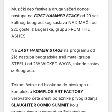
Muzički deo festivala druge večeri donosi
nastupe na
FIRST HAMMER STAGE
od 20 sati
kultnog beogradskog sastava NADIMAČ i od
22č goste iz Bugarske, grupu FROM THE
ASHES.
Na
LAST HAMMER STAGE
na programu od
21č nastupa beogradska treš metal grupa
STEEL i od 23č WICKED WAYS, takođe sastav
iz Beograda.
Tokom šetnje od bioskopa do bioskopa u
kompleksu
KOMPLOS ART FACTORY
verovatno ćete sresti polaznike prvog izdanja
SLAUGHTER COMIC SUMMIT
koju
organizujemo u saradnji sa Balkanskom