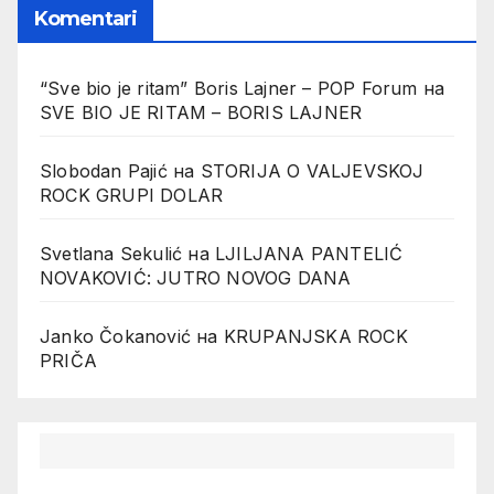
Komentari
“Sve bio je ritam” Boris Lajner – POP Forum
на
SVE BIO JE RITAM – BORIS LAJNER
Slobodan Pajić
на
STORIJA O VALJEVSKOJ
ROCK GRUPI DOLAR
Svetlana Sekulić
на
LJILJANA PANTELIĆ
NOVAKOVIĆ: JUTRO NOVOG DANA
Janko Čokanović
на
KRUPANJSKA ROCK
PRIČA