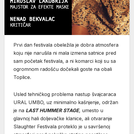
Prvi dan festivala obeležila je dobra atmosfera
koju nije narušila ni mala izmena satnice pred
sam početak festivala, a ni komarci koji su sa
ogromnom radošću dočekali goste na obali
Toplice.
Usled tehničkog problema nastup švajcaraca
URAL UMBO, uz minimalno kašnjenje, održan
je na
LAST HUMMER STAGE
, umesto u
glavnoj hali doljevačke klanice, ali otvaranje
Slaughter Festivala proteklo je u savršenoj