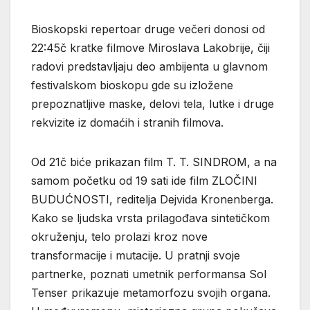
Bioskopski repertoar druge večeri donosi od
22:45č kratke filmove Miroslava Lakobrije, čiji
radovi predstavljaju deo ambijenta u glavnom
festivalskom bioskopu gde su izložene
prepoznatljive maske, delovi tela, lutke i druge
rekvizite iz domaćih i stranih filmova.
Od 21č biće prikazan film T. T. SINDROM, a na
samom početku od 19 sati ide film ZLOČINI
BUDUĆNOSTI, reditelja Dejvida Kronenberga.
Kako se ljudska vrsta prilagođava sintetičkom
okruženju, telo prolazi kroz nove
transformacije i mutacije. U pratnji svoje
partnerke, poznati umetnik performansa Sol
Tenser prikazuje metamorfozu svojih organa.