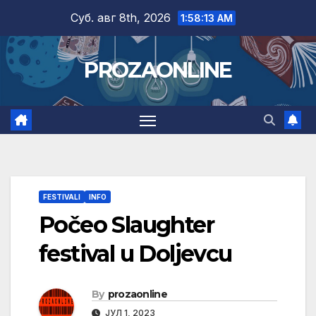
Skip
Суб. авг 8th, 2026
1:58:14 AM
to
content
PROZAONLINE
FESTIVALI
INFO
Počeo Slaughter
festival u Doljevcu
By
prozaonline
ЈУЛ 1, 2023