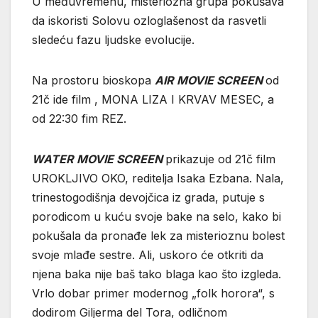
U međuvremenu, misteriozna grupa pokušava
da iskoristi Solovu ozloglašenost da rasvetli
sledeću fazu ljudske evolucije.
Na prostoru bioskopa
AIR MOVIE SCREEN
od
21č ide film , MONA LIZA I KRVAV MESEC, a
od 22:30 fim REZ.
WATER MOVIE SCREEN
prikazuje od 21č film
UROKLJIVO OKO, reditelja Isaka Ezbana. Nala,
trinestogodišnja devojčica iz grada, putuje s
porodicom u kuću svoje bake na selo, kako bi
pokušala da pronađe lek za misterioznu bolest
svoje mlađe sestre. Ali, uskoro će otkriti da
njena baka nije baš tako blaga kao što izgleda.
Vrlo dobar primer modernog „folk horora“, s
dodirom Giljerma del Tora, odličnom