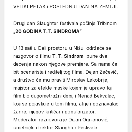
VELIKI PETAK i POSLEDNJI DAN NA ZEMLJI.
Drugi dan Slaughter festivala počinje Tribinom
„
20 GODINA T.T. SINDROMA
“
U 13 sati u Deli prostoru u Nišu, održaće se
razgovor o filmu
T. T. Sindrom
, pune dve
decenije nakon njegove premijere. Sa nama će
biti scenarista i reditelj tog filma, Dejan Zečević,
a društvo će mu praviti Miroslav Lakobrija,
majstor za efekte maske kojem je upravo taj
film bio dugometražni debi, i Nenad Bekvalac,
koji se pojavljuje u tom filmu, ali je i poznavalac
žanra, njegov kritičar i popularizator.
Moderator razgovora je Dejan Ognjanović,
umetnički direktor Slaughter Festivala.