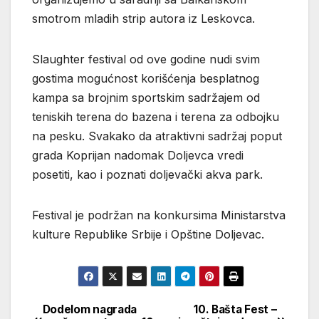
smotrom mladih strip autora iz Leskovca.
Slaughter festival od ove godine nudi svim
gostima mogućnost korišćenja besplatnog
kampa sa brojnim sportskim sadržajem od
teniskih terena do bazena i terena za odbojku
na pesku. Svakako da atraktivni sadržaj poput
grada Koprijan nadomak Doljevca vredi
posetiti, kao i poznati doljevački akva park.
Festival je podržan na konkursima Ministarstva
kulture Republike Srbije i Opštine Doljevac.
Dodelom nagrada
10. Bašta Fest –
Кретање