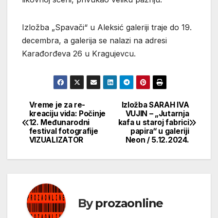
Izložba „Spavači“ u Aleksić galeriji traje do 19.
decembra, a galerija se nalazi na adresi
Karađorđeva 26 u Kragujevcu.
Vreme je za re-
Izložba SARAH IVA
Кретање
kreaciju vida: Počinje
VUJIN – „Jutarnja
12. Međunarodni
kafa u staroj fabrici
чланка
festival fotografije
papira“ u galeriji
VIZUALIZATOR
Neon / 5.12.2024.
By
prozaonline