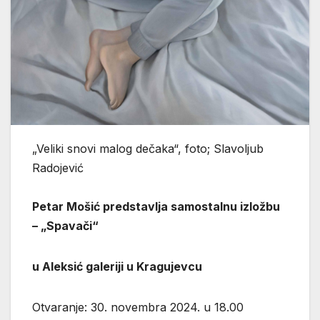
„Veliki snovi malog dečaka“, foto; Slavoljub
Radojević
Petar Mošić predstavlja samostalnu izložbu
– „Spavači“
u Aleksić galeriji u Kragujevcu
Otvaranje: 30. novembra 2024. u 18.00