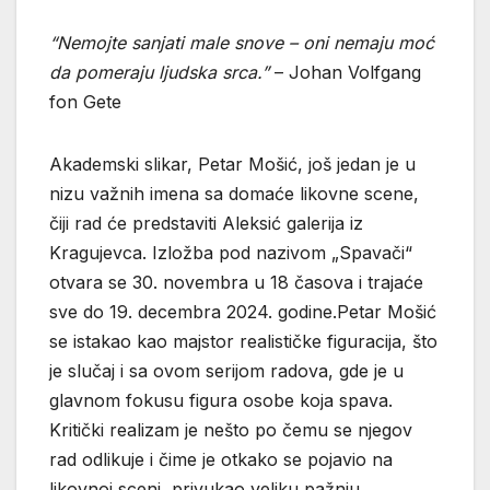
“Nemojte sanjati male snove – oni nemaju moć
da pomeraju ljudska srca.”
– Johan Volfgang
fon Gete
Akademski slikar, Petar Mošić, još jedan je u
nizu važnih imena sa domaće likovne scene,
čiji rad će predstaviti Aleksić galerija iz
Kragujevca. Izložba pod nazivom „Spavači“
otvara se 30. novembra u 18 časova i trajaće
sve do 19. decembra 2024. godine.Petar Mošić
se istakao kao majstor realističke figuracija, što
je slučaj i sa ovom serijom radova, gde je u
glavnom fokusu figura osobe koja spava.
Kritički realizam je nešto po čemu se njegov
rad odlikuje i čime je otkako se pojavio na
likovnoj sceni, privukao veliku pažnju.