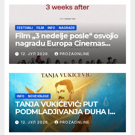
samizdat)
FESTIVALI
FILM
INFO
NAGRADE
Film „3 nedelje posle“ osvojio
nagradu Europa Cinemas
Label na Filmskom festivalu
12. ЈУЛ 2026.
PROZAONLINE
u Karlovim Varima
INFO
NOVE KNJIGE
TANJA VUKIĆEVIĆ: PUT
PODMLADJIVANJA DUHA I
TELA SA TESLOM
12. ЈУЛ 2026.
PROZAONLINE