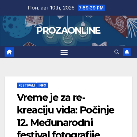
Skip
Пон. авг 10th, 2026
7:59:40 PM
to
content
PROZAONLINE
FESTIVALI
INFO
Vreme je za re-
kreaciju vida: Počinje
12. Međunarodni
festival fotografije