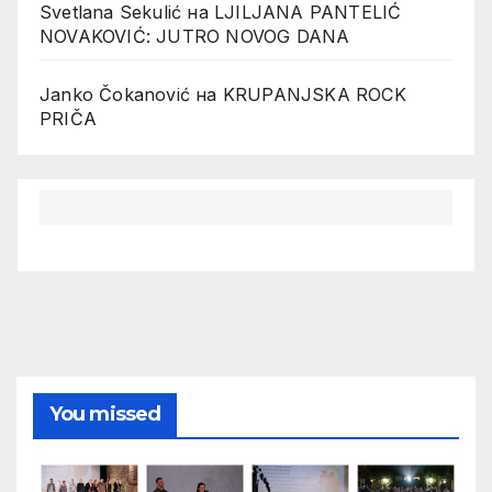
Svetlana Sekulić
на
LJILJANA PANTELIĆ
NOVAKOVIĆ: JUTRO NOVOG DANA
Janko Čokanović
на
KRUPANJSKA ROCK
PRIČA
You missed