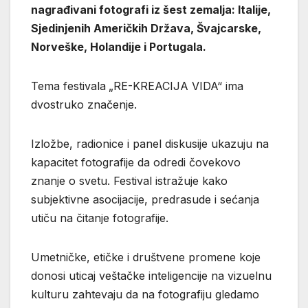
nagrađivani fotografi iz šest zemalja: Italije,
Sjedinjenih Američkih Država, Švajcarske,
Norveške, Holandije i Portugala.
Tema festivala
„RE-KREACIJA VIDA“ ima
dvostruko značenje.
Izložbe, radionice i panel diskusije ukazuju na
kapacitet fotografije da odredi čovekovo
znanje o svetu. Festival istražuje kako
subjektivne asocijacije, predrasude i sećanja
utiču na čitanje fotografije.
Umetničke, etičke i društvene promene koje
donosi uticaj veštačke inteligencije na vizuelnu
kulturu zahtevaju da na fotografiju gledamo