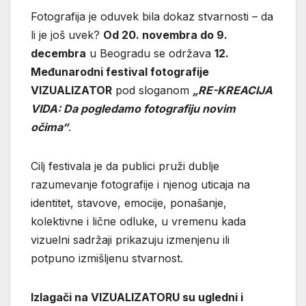
Fotografija je oduvek bila dokaz stvarnosti – da
li je još uvek?
Od 20. novembra do 9.
decembra
u Beogradu se održava
12.
Međunarodni festival fotografije
VIZUALIZATOR
pod sloganom
„RE-KREACIJA
VIDA: Da pogledamo fotografiju novim
očima“
.
Cilj festivala je da publici pruži dublje
razumevanje fotografije i njenog uticaja na
identitet, stavove, emocije, ponašanje,
kolektivne i lične odluke, u vremenu kada
vizuelni sadržaji prikazuju izmenjenu ili
potpuno izmišljenu stvarnost.
Izlagači na VIZUALIZATORU su ugledni i