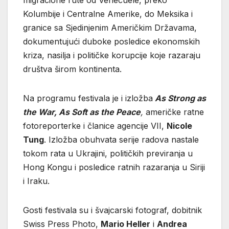
migracione rute od Venecuele, preko
Kolumbije i Centralne Amerike, do Meksika i
granice sa Sjedinjenim Američkim Državama,
dokumentujući duboke posledice ekonomskih
kriza, nasilja i političke korupcije koje razaraju
društva širom kontinenta.
Na programu festivala je i izložba
As Strong as
the War, As Soft as the Peace
,
američke ratne
fotoreporterke i članice agencije VII,
Nicole
Tung
. Izložba obuhvata serije radova nastale
tokom rata u Ukrajini, političkih previranja u
Hong Kongu i posledice ratnih razaranja u Siriji
i Iraku.
Gosti festivala su i švajcarski fotograf, dobitnik
Swiss Press Photo,
Mario Heller
i
Andrea