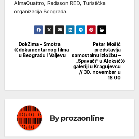
AlmaQuattro, Radisson RED, Turistička
organizacija Beograda.
DokZima – Smotra
Petar Mošić
Кретање
dokumentarnog filma
predstavlja
u Beogradu i Valjevu
samostalnu izložbu –
чланка
„Spavači“ u Aleksić
galeriji u Kragujevcu
// 30. novembar u
18.00
By
prozaonline