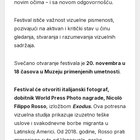
novim očima – i sa novom odgovornošću.
Festival ističe važnost vizuelne pismenosti,
pozivajući na aktivan i kritički stav u činu
gledanja, stvaranja i razumevanja vizuelnih
sadržaja.
Svečano otvaranje festivala je
20. novembra u
18 časova u Muzeju primenjenih umetnosti
.
Festival će otvoriti italijanski fotograf,
dobitnik World Press Photo nagrade, Nicolò
Filippo Rosso
, izložbom
Exodus
.
Ova potresna
vizuelna studija prikazuje izuzetno teške
uslove i svakodnevne borbe migranta u
Latinskoj Americi. Od 2018. godine, Rosso prati