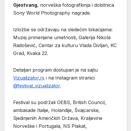
Gjestvang
, norveška fotografkinja i dobitnica
Sony World Photography nagrade.
Izložbe se održavaju na sledećim lokacijama:
Muzej primenjene umetnosti, Galerija Nikola
Radošević, Centar za kulturu Vlada Divljan, KC
Grad, Kvaka 22.
Detaljan program dostupan je na sajtu
Vizualizator.rs
i na Instagram stranici
@festival_vizualizator
.
Festival su podržali OEBS, British Council,
ambasade Italije, Holandije, Švajcarske,
Sjedinjenih Američkih Država, Kraljevine
Norveške i Portugala, NS Plakat,