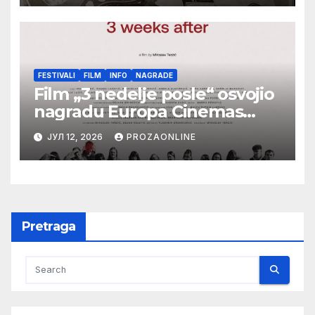
Botoš 2022. godine, samizdat)
FESTIVALI
FILM
INFO
NAGRADE
Film „3 nedelje posle“ osvojio
nagradu Europa Cinemas
Label na Filmskom festivalu u
ЈУЛ 12, 2026
PROZAONLINE
Karlovim Varima
Pretraga