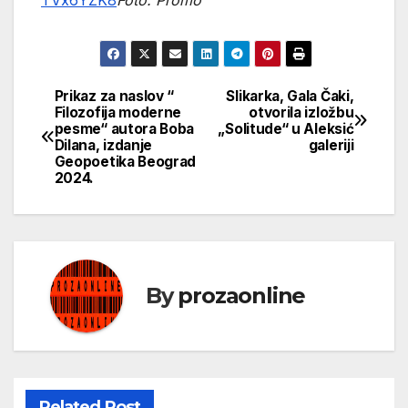
TVx6YZK8
Foto: Promo
Prikaz za naslov “
Slikarka, Gala Čaki,
Кретање
Filozofija moderne
otvorila izložbu
pesme“ autora Boba
„Solitude“ u Aleksić
чланка
Dilana, izdanje
galeriji
Geopoetika Beograd
2024.
By
prozaonline
Related Post