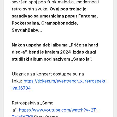
savršen spoj pop funk melodija, modernog i
retro synth zvuka.
Ovaj pop trojac je
sarađivao sa umetnicima poput Fantoma,
Pocketpalma, Gramophonedzie,
SevdahBaby…
Nakon uspeha debi albuma „Priče sa hard
disc-a“, bend je krajem 2024. izdao drugi
studijski album pod nazivom „Samo ja“.
Ulaznice za koncert dostupne su na
linku:
https://tickets.rs/event/andr_x_retrospekt
iva_16734
Retrospektiva „Samo
ja“:
https://www.youtube.com/watch?v=2T-