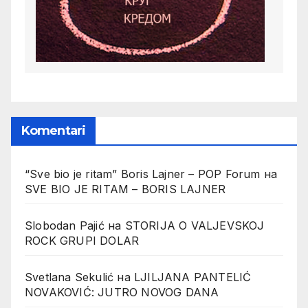
Komentari
“Sve bio je ritam” Boris Lajner – POP Forum
на
SVE BIO JE RITAM – BORIS LAJNER
Slobodan Pajić
на
STORIJA O VALJEVSKOJ
ROCK GRUPI DOLAR
Svetlana Sekulić
на
LJILJANA PANTELIĆ
NOVAKOVIĆ: JUTRO NOVOG DANA