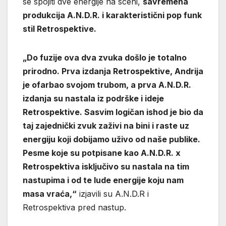
se spojiti dve energije na sceni,
savremena
produkcija A.N.D.R. i karakteristični pop funk
stil Retrospektive.
„Do fuzije ova dva zvuka došlo je totalno
prirodno. Prva izdanja Retrospektive, Andrija
je ofarbao svojom trubom, a prva A.N.D.R.
izdanja su nastala iz podrške i ideje
Retrospektive. Sasvim logičan ishod je bio da
taj zajednički zvuk zaživi na bini i raste uz
energiju koji dobijamo uživo od naše publike.
Pesme koje su potpisane kao A.N.D.R. x
Retrospektiva isključivo su nastala na tim
nastupima i od te lude energije koju nam
masa vraća,“
izjavili su A.N.D.R i
Retrospektiva pred nastup.