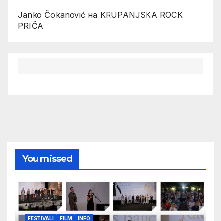
Janko Čokanović
на
KRUPANJSKA ROCK
PRIČA
You missed
FESTIVALI
FILM
INFO