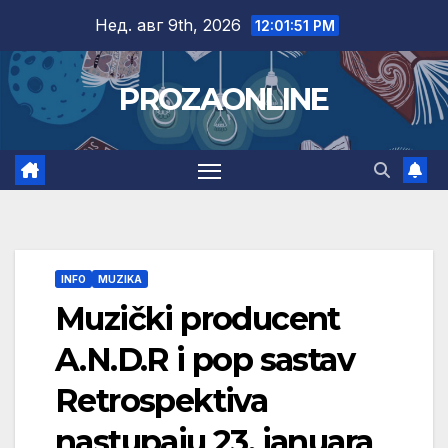
Skip
Нед. авг 9th, 2026
12:01:52 PM
to
content
PROZAONLINE
INFO
MUZIKA
Muzički producent
A.N.D.R i pop sastav
Retrospektiva
nastupaju 23. januara