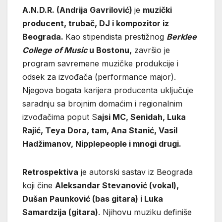
A.N.D.R. (Andrija Gavrilović)
je
muzički
producent, trubač, DJ i kompozitor iz
Beograda.
Kao stipendista prestižnog
Berklee
College of Music
u Bostonu,
završio je
program savremene muzičke produkcije i
odsek za izvođača (performance major).
Njegova bogata karijera producenta uključuje
saradnju sa brojnim domaćim i regionalnim
izvođačima poput S
ajsi MC, Senidah, Luka
Rajić, Teya Dora, tam, Ana Stanić, Vasil
Hadžimanov, Nipplepeople i mnogi drugi.
Retrospektiva
je autorski sastav iz Beograda
koji čine
Aleksandar Stevanović (vokal),
Dušan Paunković (bas gitara) i Luka
Samardzija (gitara)
. Njihovu muziku definiše