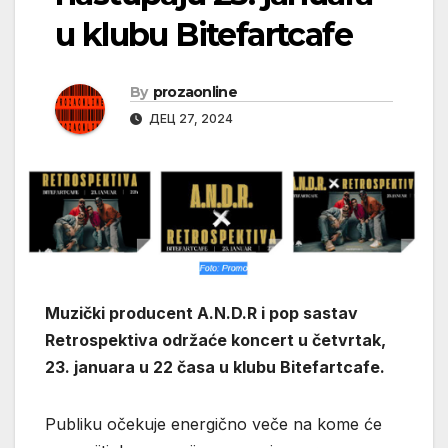
u klubu Bitefartcafe
By
prozaonline
ДЕЦ 27, 2024
Muzički producent A.N.D.R i pop sastav
Retrospektiva održaće koncert u četvrtak,
23. januara u 22 časa u klubu Bitefartcafe.
Publiku očekuje energično veče na kome će