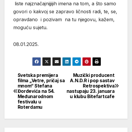
08.01.2025.
Svetska premijera
Muzički producent
Кретање
filma „Vetre, pričaj sa
A.N.D.R i pop sastav
mnom“ Stefana
Retrospektiva
чланка
Đorđevića na 54.
nastupaju 23. januara
Međunarodnom
u klubu Bitefartcafe
festivalu u
Roterdamu