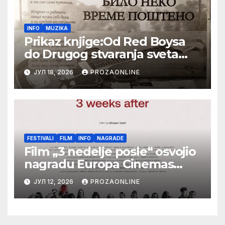
INFO
MUZIKA
Prikaz knjige:Od Red Boysa
do Drugog stvaranja sveta
(bilo neko vreme pošteno)
ЈУЛ 18, 2026
PROZAONLINE
(autor- Zlatomira Sremca,
Botoš 2022. godine, samizdat)
FESTIVALI
FILM
INFO
NAGRADE
Film „3 nedelje posle“ osvojio
nagradu Europa Cinemas
Label na Filmskom festivalu u
ЈУЛ 12, 2026
PROZAONLINE
Karlovim Varima