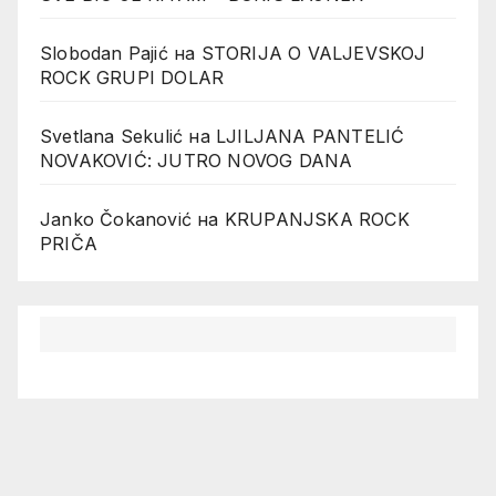
Slobodan Pajić
на
STORIJA O VALJEVSKOJ
ROCK GRUPI DOLAR
Svetlana Sekulić
на
LJILJANA PANTELIĆ
NOVAKOVIĆ: JUTRO NOVOG DANA
Janko Čokanović
на
KRUPANJSKA ROCK
PRIČA