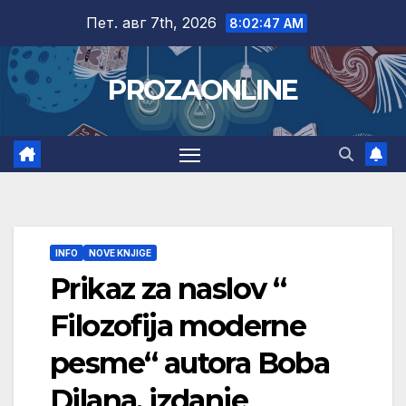
Skip
Пет. авг 7th, 2026
8:02:48 AM
to
content
PROZAONLINE
INFO
NOVE KNJIGE
Prikaz za naslov “
Filozofija moderne
pesme“ autora Boba
Dilana, izdanje