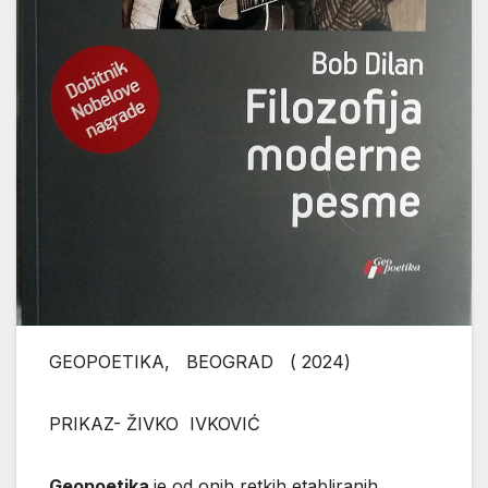
GEOPOETIKA, BEOGRAD ( 2024)
PRIKAZ- ŽIVKO IVKOVIĆ
Geopoetika
je od onih retkih etabliranih izdavačkih kuća uvek na tragu vrednih naslova vezanih za rocknroll, ali ne u smislu onom, daj šta daš, prevešćemo ili reizdati već prevedeno (a javljaju se takvi naslovi kod ostalh kuća) nego svojom zbilja probranošću kvalifikovanom fascinira nas starije one koji smo zauvek ostali u sferi rocknrolla, pa tako ovog puta u ediciji Notni spisi imamo Dilanovu ‘’Filozofiju modern pesme’’ u prevodu koga drugog do Zorana Paunovića. Šezdeset i šest songova po izboru Dilanovom čine ovaj naslov, e sad, prihvatljivije mi je ono kako su te ostavile bitnog uticaja na njega, inspirisale ga, vetar u ledja mu bile za mnoge napisane, nego da se tu radi o najznačajnijim uopšte u svetu rocknrolla, a što zasigurno ne stoji. Prva sa popisa njegovom ovde je ona Bobija Bera iz 1963. vezana je za Detroit i lika koji se ne snalazi ne znam koliko u tom novom okruženju ….. da bi već sledeća ona Elvisa Kostela Pump It Up iz 1978. imala taj seksualni naboj, vrhunac u tom i kao što se to uvek i dogadja krah trenutke, i pravi odgovor na postavljeno jer, vetar nije odneo taj …..Nakon detaljnog raslojavanja songova ovde, Dilan ostavlja prostora i za autore pomenutih, piše o njima, ne radi se tu o biografijama ni u onim najkraćim crtama, nego tek da se zna u formatu, njegovo vidjenje neko, pa tako i o Kostelu stoji da je pisao stvari sa Bartom Bakarakom, skidao ine autore, a imamo baletsku i orkestralnu muziku. Sa vremenske distance, hronološki gledano songovi i nemaju smisleni redosled, 1963. 1978. pa onda Without A Song Perija Koma iz 1951. kog Dilan vazdiže u nebesa pišući o njemu na način kako je pevao kao niko, neverovatna prosto izvedba svih tih njegovih, te da nije moguće ispostaviti mu račun uvećan za pristrasnost ili subjektivnost. Imamo i Litl Ričarda sa Tuti Fruti (1957) koji se našao na ovoj, njegovoj listi , a kroz svoje songove jednostavno upozorava svet da se kreće u pogrešnom onom pravcu te da će jednog dana sve doći na naplatu…….. u Money Honey (sa Lp albuma iz 1956) Elvis peva o bogatima koji hodaju u trenerkama, te da se na koncu u U.S.A. sve svodi na novac (i nije neka nepoznanica). Možete kupiti kulturu, istoriju, prekrojiti istu, manipulisati stanovništvom, te iz tog razloga valjda i Money Honey. Imamo Dlianov pre svega manje više ujednačen filozofski pogled na svaki song ovde gde izvlači iz tih poruku pre svega, a nakon te se pozabavi i onim šta bi bilo kad bi bilo, ili tu nadmenost neznanja, kako to ovde već stoji jer, mladost i ne može graditi stavove po osnovu prošlosti, pozivati se na tu, iskustvo ih ne dodiruje, biraju oni svoj neki put… mada danas taj i nije neki , jer se može kontrolisati za razliku od negdašnjeg kada se to nije moglo, naravno, postojali su načini, ali ostaje pitanje efikasnosti tih….. U Meklintokovom songu o Džesiju Džejmsu iz 1928. je naravno kristalno jasno o kome se tu radi, te nagradi za njegovo privodjenje i poredjenju sa današnjim mafijašima, dobro skrivenim negde uz vrhunsko obezbedjenje, mada su odmetnici u USA svojevremeno bili isključivi, gradjanski rat nije okončan nego su se protiv Severa borili na svoj način kao i KKK danas sa, procena je izmedju šest i sedam miliona članova ….. Taunsovu stvar Pancho and Lefty (1983) su izvodili Merl Hagard i Vili Nelson, a storija je vezana njegovim teškim životom i endom bez hepi, junaci njegovog songa jašu putem ni za gde u Nju Meksiku. Začudo da se Dilan nije odlučio za uredno složene one, po godini pisanja ili izdavanja songovima, jer mi sve ovo izgleda kao nabacano iako se radi o njemu, ali dobro, meni to nije u redu, drugima jeste i tu se priča završava. Nameravao sam predstaviti svih 66 Dilanovih vidjenja songova ovde, no odustao sam, potisnuo sam tu jer, prikaz bi sadržao ko zna koliko stranica……. Imamo tako i Bobija Derina koi je interpretirao onu Mack The Knife B.Breht/Kurt Veil, i ovde je fokus na izvodjaču, dakle Derinu koji je za idola imao Frenka Sinatru (prvog idola tinejdžera u svetu), poznatog nam sa onom Splish Splash iz 1958. a njegovo crooning pevanje (emocionalnije, osećajnije) ga dovodi na listu popularnosti…. U Whiffenpoof Songu koju interpretira prepoznatljivi Bing Crosby, Dilan kaže da je iscerena lobanja te da će je kapirati samo pripadnici višeg društvenog sloja a da će za srednji sloj ostati ezoterična. Kaže dalje kako se radi o užasavajućoj i beznadnoj jednoj, koja će vam ipak podići moral. Zapitamo se, onda, nije li nakon ovakvih redova Dilanovih tu skrivena njegova filozofska nit, veličina iz nikada napisane knjige sudbine koja se i neće javiti, jer, svi mi krojimo, ispisujemo sopstvenu …. Na pomen On The Road Again, odmah nam je na umu Keruak i njegov istoimeni roman. No ovde je reč o Viliju Nelsonu i nj. izvedbi pomenute. Dilan nas upoznaje sa tekstom pomenute na način da se u toj radi o banditu koji se nerado zadržava na jednom mestu, i to je ono, ‘biti na putu’ Keruakovo, ali osavremenjena verzija koja podrazumeva sav moguć komfor usputni (bar, tv, tuš …) uz ono, ustaljena ekipa, neiscrpna putujća energija te pisanje novih i novih …….Svaka stvar ovde vuče zasebnu autorovu priču vezanu za sadržaj teksta, umanjene znatno storije o izvodjačima ili autorima tih…… a to što ovde na njegovom popisu nema niti jedne stvari Bitlsa, Stounsa, Bič bojsa, Eniimalsa, Dorsa i brojnih , možda bi trebalo pripisati, pravdati Dilanovom sujetom. Zanimljiv je i Dilanov stav ovde vezan za grupu Grejtful ded, a posmatrano kroz prizmu stvari Truckin’, pa tako stoji da je pomenuta u stvari plesna a ne rocknroll grupa!? Na koncertima onovremenim publika je uglavnom statična, sluša grupu ispred, no na Grejtful Ded svirkama prisutni su deo grupe ….. dalje stoji da članovi ove nisu u grupaciji onih Quick Silver, Big Brother, Jefferson Airplane itd jer svi zajedno ne pokrivaju ni deo atmosfere, ni deo onoga što pružaju Garsija i ekipa, a sve iz razloga vrsnih instrumentalista, bubnjara Bila Krojcmana koji je dakako pod dubokim uticajem Elvina Džonsa, klasičnog džezbas gitariste Fila Leša te da je teško nadmašiti njih dvojicu u kombinaciji , a tu je i ritam gitarista Bob Vir pa ako pridodate Garsiju ne čudi da Dedovci mogu svirati svaki pravac i pri tom ga učiniti svojim. Truckin’ je upravo jedna od takvih jer dočarava divalj, neukroćeni onaj svet. Dilanova ozbiljnost ovde dolazi u pitanje jer, ko to može tvrditi da su G.d. plesni orkestar, ali dobro, turneja sa ovom grupom 1987. ovekovečena na LPju ‘Dylan & Dead’ nam možda može dati neke odgovore. Iznenadjujuće dubok utisak na Dilana ostavja stvar Volare (1958) italijanskog singera dobro nam znanog Domenika Modunja, kome posvećuje bezmalo najupečatljivije redove, te je dovoljno istaći Volare bi mogla biti možda i prva haluciongena, psihodelična stvar, napisana deset godina pre White Rabbit grupe Jefferson Airplane, te da ne postoji zaraznija melodija. Kaže, vezano za tu, čujete je i kada je ne slušate !! Savršen primer one u kojoj ne znate ni tekst, niti jednu jedinu reč, pevušite samo oooooo ili lalala, i to je neki beskraj svet, tek ostajem priseban …. Ni govor ni pevanje, izmedju tih …… Lično, i ne doživljavam Volare like a Bob, mada i on ovde potom pokušava sa nekom korekcijom napisanog gde stoji da pojedine od naših omiljenih ploča sadrže tek osrednje one, poput naznačene koja evo, oživljava njemu zahvaljujući. Osvrće se i na prepoznatljivu nam ‘Midnight Rider’ (The Allman Brothers Band) te sam iz njegovog nekog razmišljanja na temu ove izdvojio jednu za koju mislim da sasviim dovoljno govori o pomenutoj. Ponoćni jahač je lik koji koristi nasilje da bi činio dobro. Potom, Blue Sued Shoes je saga o nebo plavim cipelama, Perkins peva kako mu možeš uzeti sve, ali ne i te, nebo plave spenserice ….. koje smo i mi krajem šezdesetih te startom sedamdesetih preferirali ali u braon boji ….. Stvar je postala daleko upečatljivija u Elvisovom izvodjenju. War je stvar Edvina Stara, a Dilan se ovde znalački osvrnuo na temu rata i svega zbivanja around. Znamo da je ksenofobija u U.S.A. koju je osmislio Džozef Makarti ućutkala naciju, podstrekači su ubedili svoj narod u apsurd po kom je komunizam nazadna ideja, paranoja, iako nisu iskusili takav način življenja. Prost narod, šta li, tek uspelo je, makartizam je u toj proizvodnji straha od komunizma prevagnuo, manipulacija potpuna, uspelo je, pa tako, moralni su samo pobednici uprkos zlu koje su pričinili. Treba samo biti iskren prema sebi, ne zazirati od drugih, pljunuti na njihov vokabular, vulgarizam. Edvinovo War poglavlje završava rečenicom …., profiteri (gradski seljaci) nam dišu za vratom…… ….ako požele da vide ratnog zločinca, dovoljan im je ‘’odraz u ogledalu’’. Dilan ovde izdvaja Dina Martina i njegovu Blue Moon, a prvi utisak nakon samo jednog preslušavanja pomenute je taj da se nikada više neće javiti takvi hipnonedododirljivi, oni koji vas nagone na novo i ponovno slušanje , i u nedogled tako. Ne začudjuje da su Elvis i Sinatra na izvestan način divili Martinu, no to je U.S.A. , čovek je umro siromašan, u staroj nekoj vindjakni 1955. godine. I’ve Allways Been Crazy, stvar Waylona Jeningsa, je ljubavna jedna, stoji u Dilanovom raslojavanju pomenute, a takve su po nepisanom, izvorišta tuge, pretrpljenog bola, prerušena je ova dakle, pod maskom je….. U kontekstu ovde imamo i Edija Kokrena sa numerom ‘’Nervni slom’’ a Dilan za ovu piše kako je sinonim za širi spektar na tragu takvih osećanja ljudskih, istanjenih na listiće krompira koje su Irci jeli polovinom devetnaestog veka a navodno je tu osnovnu životnu namirnicu na ostrvu tada uništila nekakva gljivica. Ne znam zašto je Dilan izbegao napisati da su te gljivice bili Englezi koji su zatrovali krompir te je valjda iz tog razloga šestina stanovništva (ili sedmina ne sećam se već) umrla, a dobar deo se iselio u USA. U odjavnom, da se tako izrazim delu, Dilana filozofa im