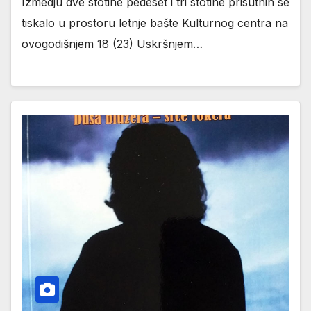
Izmedju dve stotine pedeset i tri stotine prisutnih se
tiskalo u prostoru letnje bašte Kulturnog centra na
ovogodišnjem 18 (23) Uskršnjem…