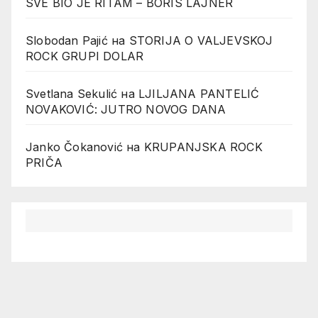
SVE BIO JE RITAM – BORIS LAJNER
Slobodan Pajić
на
STORIJA O VALJEVSKOJ
ROCK GRUPI DOLAR
Svetlana Sekulić
на
LJILJANA PANTELIĆ
NOVAKOVIĆ: JUTRO NOVOG DANA
Janko Čokanović
на
KRUPANJSKA ROCK
PRIČA