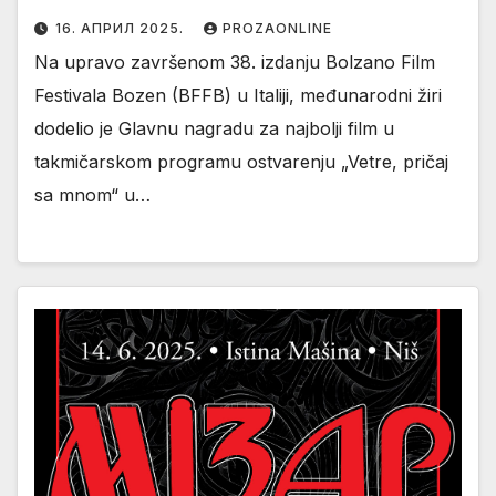
16. АПРИЛ 2025.
PROZAONLINE
Na upravo završenom 38. izdanju Bolzano Film
Festivala Bozen (BFFB) u Italiji, međunarodni žiri
dodelio je Glavnu nagradu za najbolji film u
takmičarskom programu ostvarenju „Vetre, pričaj
sa mnom“ u…