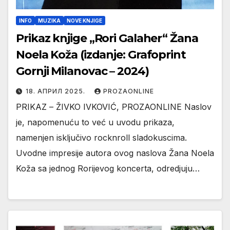
INFO
MUZIKA
NOVE KNJIGE
Prikaz knjige „Rori Galaher“ Žana
Noela Koža (izdanje: Grafoprint
Gornji Milanovac – 2024)
18. АПРИЛ 2025.
PROZAONLINE
PRIKAZ – ŽIVKO IVKOVIĆ, PROZAONLINE Naslov
je, napomenuću to već u uvodu prikaza,
namenjen isključivo rocknroll sladokuscima.
Uvodne impresije autora ovog naslova Žana Noela
Koža sa jednog Rorijevog koncerta, odredjuju…