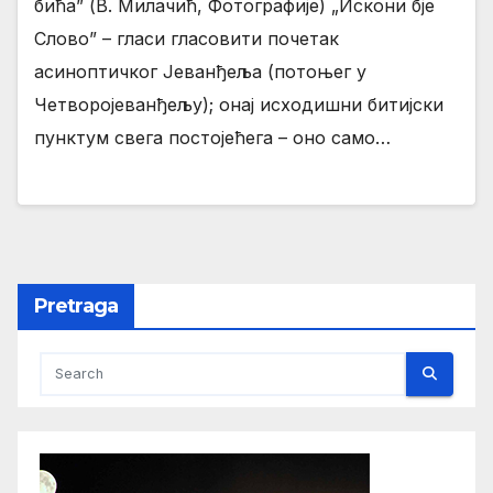
бића” (В. Милачић, Фотографије) „Искони бје
Слово” – гласи гласовити почетак
асиноптичког Јеванђеља (потоњег у
Четворојеванђељу); онај исходишни битијски
пунктум свега постојећега – оно само…
Pretraga