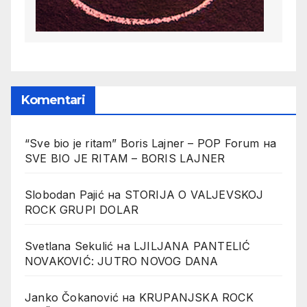
Komentari
“Sve bio je ritam” Boris Lajner – POP Forum
на
SVE BIO JE RITAM – BORIS LAJNER
Slobodan Pajić
на
STORIJA O VALJEVSKOJ
ROCK GRUPI DOLAR
Svetlana Sekulić
на
LJILJANA PANTELIĆ
NOVAKOVIĆ: JUTRO NOVOG DANA
Janko Čokanović
на
KRUPANJSKA ROCK