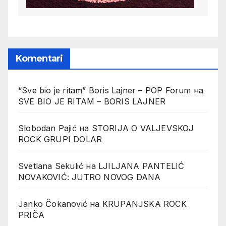
Komentari
“Sve bio je ritam” Boris Lajner – POP Forum
на
SVE BIO JE RITAM – BORIS LAJNER
Slobodan Pajić
на
STORIJA O VALJEVSKOJ
ROCK GRUPI DOLAR
Svetlana Sekulić
на
LJILJANA PANTELIĆ
NOVAKOVIĆ: JUTRO NOVOG DANA
Janko Čokanović
на
KRUPANJSKA ROCK
PRIČA