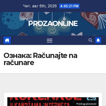
Skip
Чет. авг 6th, 2026
4:45:22 PM
to
content
PROZAONLINE
Ознака:
Računajte na
računare