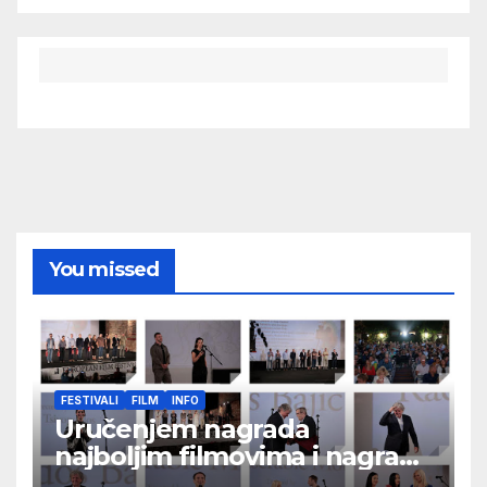
You missed
FESTIVALI
FILM
INFO
Uručenjem nagrada
najboljim filmovima i nagrade
„Aleksandar Lifka“ Radošu