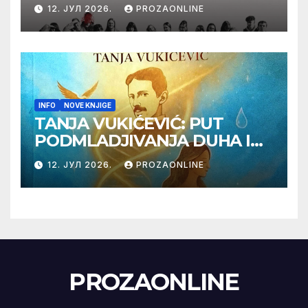
Label na Filmskom festivalu
12. ЈУЛ 2026.
PROZAONLINE
u Karlovim Varima
INFO
NOVE KNJIGE
TANJA VUKIĆEVIĆ: PUT
PODMLADJIVANJA DUHA I
TELA SA TESLOM
12. ЈУЛ 2026.
PROZAONLINE
PROZAONLINE