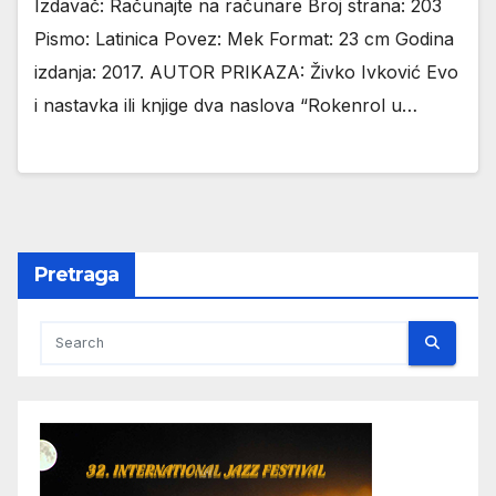
Izdavač: Računajte na računare Broj strana: 203
Pismo: Latinica Povez: Mek Format: 23 cm Godina
izdanja: 2017. AUTOR PRIKAZA: Živko Ivković Evo
i nastavka ili knjige dva naslova “Rokenrol u…
Pretraga