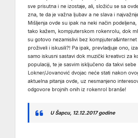
sve prisutna i ne izostaje, ali, složiću se sa o
zna, te da je važna ljubav a ne slava i najvažnije o
Mišljenja ovde su ipak na neki način podeljena, 
tako kažem, kompjuterskom rokenrolu, dok mladj
su gotovo nezamislivi bez kompjutera&internet a 
proživeli i iskusili?! Pa ipak, prevladjuje ono, 
samo iskusni sastavi dok muzički kreativci za 
populaciji, te je sasvim isključeno da takvi s
Lokner/Jovanović dvojac neće stati nakon ovog 
aktuelna pitanja ovde, uz nesmanjeno intereso
odgovore brojnih onih iz rokenrol branše!
U Šapcu, 12.12.2017 godine