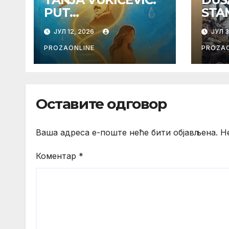
PUT
STA
PODMLADJIVANJA
MOR
ЈУЛ 12, 2026
ЈУЛ 3
DUHA I TELA SA
KOJ
TESLOM
PROZAONLINE
PROZAO
Оставите одговор
Ваша адреса е-поште неће бити објављена.
Н
Коментар
*