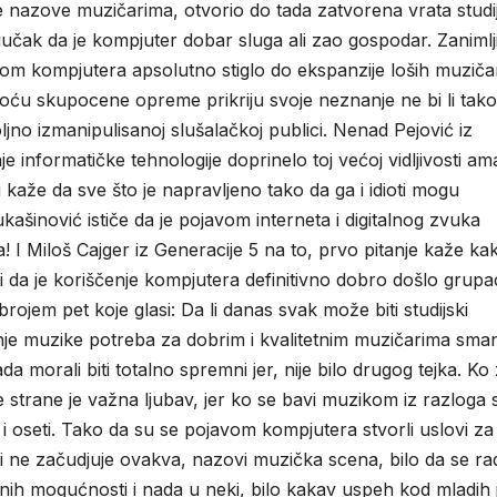
be nazove muzičarima, otvorio do tada zatvorena vrata studi
jučak da je kompjuter dobar sluga ali zao gospodar. Zanimljiv
vom kompjutera apsolutno stiglo do ekspanzije loših muziča
pomoću skupocene opreme prikriju svoje neznanje ne bi li tak
oljno izmanipulisanoj slušalačkoj publici. Nenad Pejović iz
 informatičke tehnologije doprinelo toj većoj vidljivosti am
 kaže da sve što je napravljeno tako da ga i idioti mogu
ukašinović ističe da je pojavom interneta i digitalnog zvuka
 I Miloš Cajger iz Generacije 5 na to, prvo pitanje kaže kak
ali da je koriščenje kompjutera definitivno dobro došlo grupac
brojem pet koje glasi: Da li danas svak može biti studijski
je muzike potreba za dobrim i kvalitetnim muzičarima smanj
ada morali biti totalno spremni jer, nije bilo drugog tejka. Ko
 strane je važna ljubav, jer ko se bavi muzikom iz razloga 
vidi i oseti. Tako da su se pojavom kompjutera stvorli uslovi za
i ne začudjuje ovakva, nazovi muzička scena, bilo da se rad
enih mogućnosti i nada u neki, bilo kakav uspeh kod mladih 