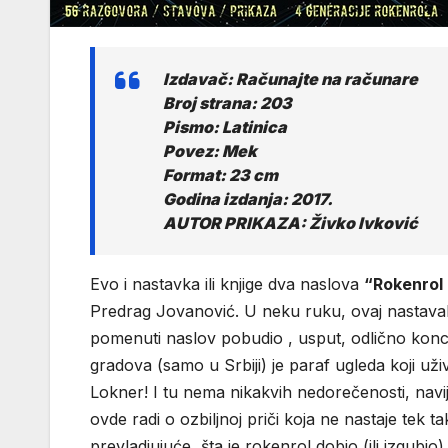
Izdavač: Računajte na računare
Broj strana: 203
Pismo: Latinica
Povez: Mek
Format: 23 cm
Godina izdanja: 2017.
AUTOR PRIKAZA: Živko Ivković
Evo i nastavka ili knjige dva naslova
“Rokenrol
Predrag Jovanović. U neku ruku, ovaj nastavak
pomenuti naslov pobudio , usput, odlično koncip
gradova (samo u Srbiji) je paraf ugleda koji už
Lokner! I tu nema nikakvih nedorečenosti, navi
ovde radi o ozbiljnoj priči koja ne nastaje tek 
prevladjujuće, šta je rokenrol dobio (ili izgubio)