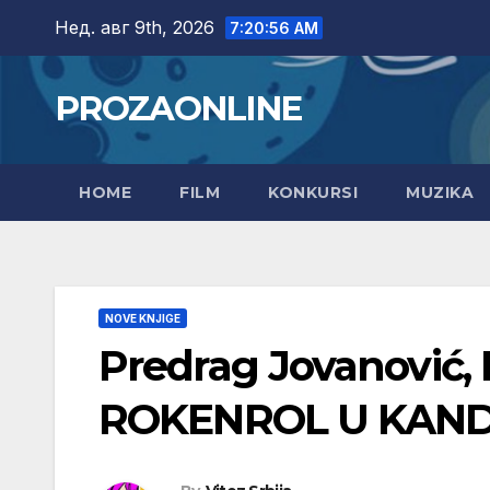
Skip
Нед. авг 9th, 2026
7:20:57 AM
to
content
PROZAONLINE
HOME
FILM
KONKURSI
MUZIKA
NOVE KNJIGE
Predrag Jovanović, 
ROKENROL U KAND