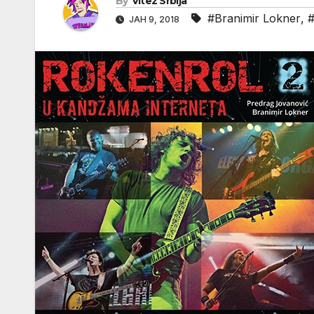
By
Vitez Srbija
#Branimir Lokner
,
#
ЈАН 9, 2018