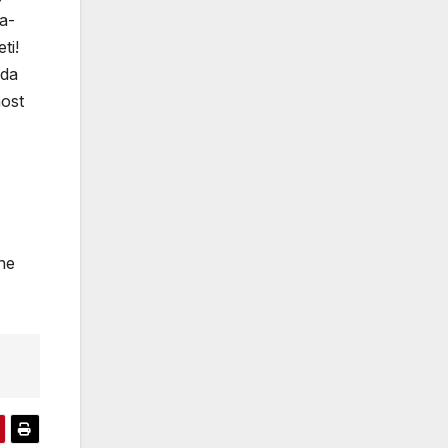
na-
ti!
 da
nost
ne