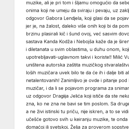
muzike, ali je pri tom i šljamu omogućio da se
onima koji ne umeju da sviraju i pevaju, uz zakl
odgovor Gabora Lendjela, koji glasi da se poja
jer je, na žalost, daleko više onih koji bi da 
brzinu plasirali kič i šund ovoj, već sasvim dov
sastava Kanda Kodža i Nebojša kaže da je širenje
i diletanata u svim oblastima, u duhu onom, koji
upotrebljavati-uglavnom takvi i koriste!! Milić V
uništena autorska zaštita muzičkog stvaralaštva!
loših muzičara uvek bilo te da će ih i dalje biti 
netalentovanih! Zanimljivo je ovde i pitanje pod 
muzičar, i da li se pojavom programa za sniman
uz odgovor Dragiija Jelića koji ističe da ste nek
zna, ko ne zna ne bavi se tim poslom. Sa druge
a ne živi istinski tu priču, nije iskren, a to se 
učešće gotovo svih u keiranju muzike, te onda 
domaćoj ili svetskoj. Želja za proverom sopstv