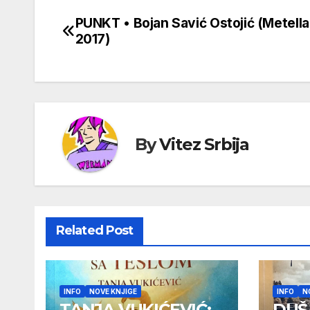
PUNKT • Bojan Savić Ostojić (Metella
Кретање
2017)
чланка
By
Vitez Srbija
Related Post
INFO
NOVE KNJIGE
INFO
N
TANJA VUKIĆEVIĆ:
DUŠ