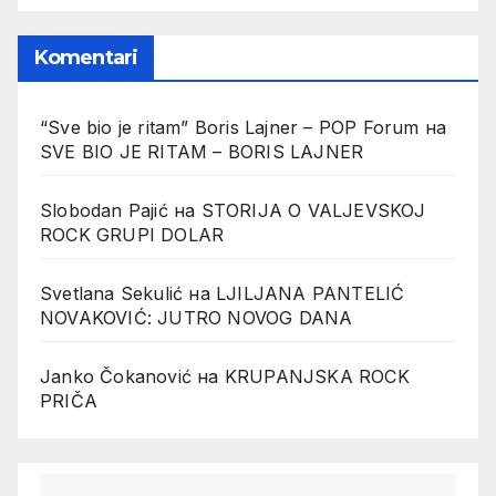
Komentari
“Sve bio je ritam” Boris Lajner – POP Forum
на
SVE BIO JE RITAM – BORIS LAJNER
Slobodan Pajić
на
STORIJA O VALJEVSKOJ
ROCK GRUPI DOLAR
Svetlana Sekulić
на
LJILJANA PANTELIĆ
NOVAKOVIĆ: JUTRO NOVOG DANA
Janko Čokanović
на
KRUPANJSKA ROCK
PRIČA