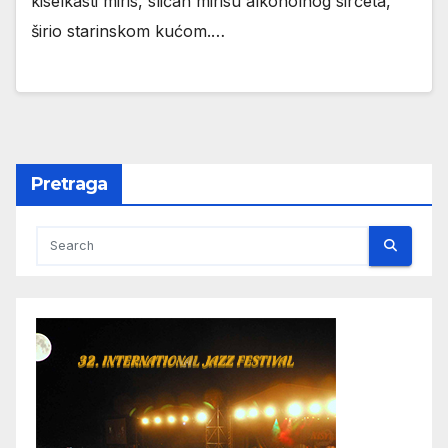
kiselkasti miris, sličan mirisu alkoholnog sirćeta,
širio starinskom kućom.…
Pretraga