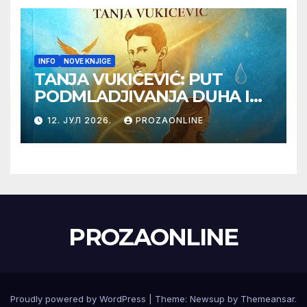
INFO
NOVE KNJIGE
TANJA VUKIĆEVIĆ: PUT
PODMLADJIVANJA DUHA I
TELA SA TESLOM
12. ЈУЛ 2026.
PROZAONLINE
PROZAONLINE
Proudly powered by WordPress
|
Theme:
Newsup
by
Themeansar
.