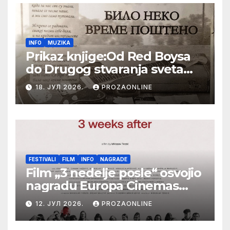
INFO
MUZIKA
Prikaz knjige:Od Red Boysa
do Drugog stvaranja sveta
(bilo neko vreme pošteno)
18. ЈУЛ 2026.
PROZAONLINE
(autor- Zlatomira Sremca,
Botoš 2022. godine,
samizdat)
FESTIVALI
FILM
INFO
NAGRADE
Film „3 nedelje posle“ osvojio
nagradu Europa Cinemas
Label na Filmskom festivalu
12. ЈУЛ 2026.
PROZAONLINE
u Karlovim Varima