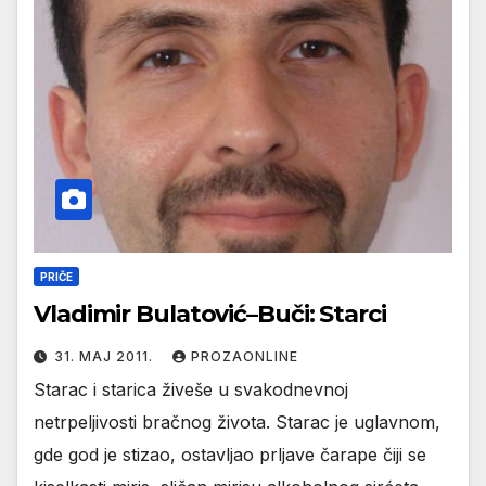
PRIČE
Vladimir Bulatović–Buči: Starci
31. МАЈ 2011.
PROZAONLINE
Starac i starica živeše u svakodnevnoj
netrpeljivosti bračnog života. Starac je uglavnom,
gde god je stizao, ostavljao prljave čarape čiji se