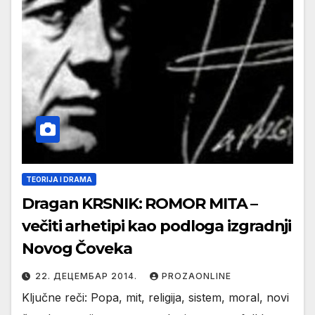
TEORIJA I DRAMA
Dragan KRSNIK: ROMOR MITA –
večiti arhetipi kao podloga izgradnji
Novog Čoveka
22. ДЕЦЕМБАР 2014.
PROZAONLINE
Ključne reči: Popa, mit, religija, sistem, moral, novi