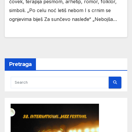
čovek, terapija pesmom, arhetip, romor, folklor,
simboli. „Po celu noć letiš nebom I s crnim se
ognjevima biješ Za sunčevo nasleđe“ „Nebojša…
Pretraga