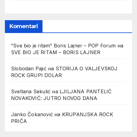
Komentari
“Sve bio je ritam” Boris Lajner – POP Forum
на
SVE BIO JE RITAM – BORIS LAJNER
Slobodan Pajić
на
STORIJA O VALJEVSKOJ
ROCK GRUPI DOLAR
Svetlana Sekulić
на
LJILJANA PANTELIĆ
NOVAKOVIĆ: JUTRO NOVOG DANA
Janko Čokanović
на
KRUPANJSKA ROCK
PRIČA