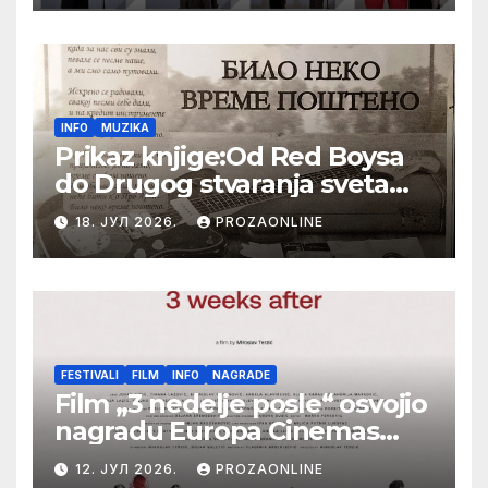
Festival evropskog filma Palić
INFO
MUZIKA
Prikaz knjige:Od Red Boysa
do Drugog stvaranja sveta
(bilo neko vreme pošteno)
18. ЈУЛ 2026.
PROZAONLINE
(autor- Zlatomira Sremca,
Botoš 2022. godine,
samizdat)
FESTIVALI
FILM
INFO
NAGRADE
Film „3 nedelje posle“ osvojio
nagradu Europa Cinemas
Label na Filmskom festivalu
12. ЈУЛ 2026.
PROZAONLINE
u Karlovim Varima