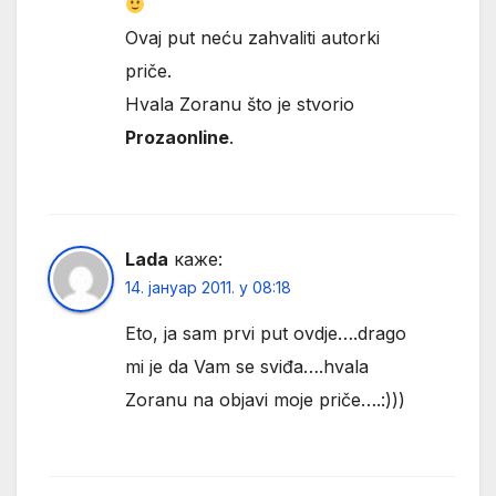
Ovaj put neću zahvaliti autorki
priče.
Hvala Zoranu što je stvorio
Prozaonline
.
Lada
каже:
14. јануар 2011. у 08:18
Eto, ja sam prvi put ovdje….drago
mi je da Vam se sviđa….hvala
Zoranu na objavi moje priče….:)))