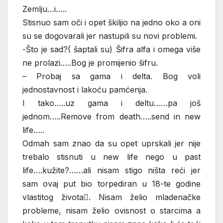
Zemlju…i…..
Stisnuo sam oči i opet škiljio na jedno oko a oni
su se dogovarali jer nastupili su novi problemi.
-Što je sad?( šaptali su) Šifra alfa i omega više
ne prolazi…..Bog je promijenio šifru.
– Probaj sa gama i delta. Bog voli
jednostavnost i lakoću pamćenja.
I tako…..uz gama i deltu……pa još
jednom…..Remove from death…..send in new
life…..
Odmah sam znao da su opet uprskali jer nije
trebalo stisnuti u new life nego u past
life….kužite?……ali nisam stigo ništa reći jer
sam ovaj put bio torpediran u 18-te godine
vlastitog života. Nisam želio mladenačke
probleme, nisam želio ovisnost o starcima a