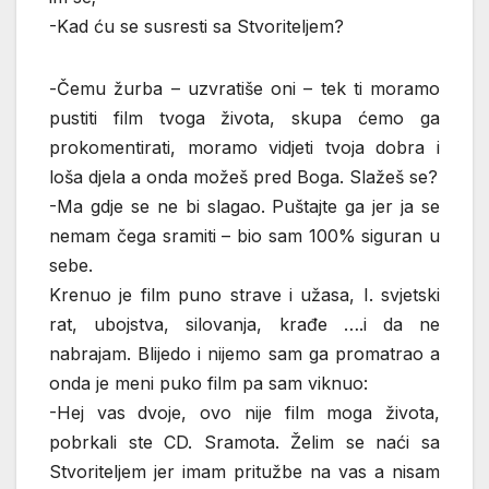
-Kad ću se susresti sa Stvoriteljem?
-Čemu žurba – uzvratiše oni – tek ti moramo
pustiti film tvoga života, skupa ćemo ga
prokomentirati, moramo vidjeti tvoja dobra i
loša djela a onda možeš pred Boga. Slažeš se?
-Ma gdje se ne bi slagao. Puštajte ga jer ja se
nemam čega sramiti – bio sam 100% siguran u
sebe.
Krenuo je film puno strave i užasa, I. svjetski
rat, ubojstva, silovanja, krađe ….i da ne
nabrajam. Blijedo i nijemo sam ga promatrao a
onda je meni puko film pa sam viknuo:
-Hej vas dvoje, ovo nije film moga života,
pobrkali ste CD. Sramota. Želim se naći sa
Stvoriteljem jer imam pritužbe na vas a nisam