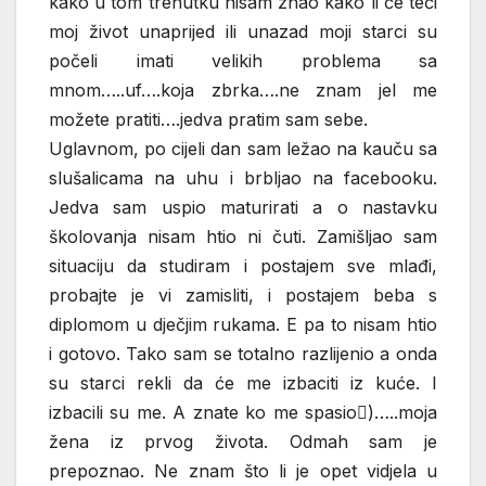
kako u tom trenutku nisam znao kako li će teći
moj život unaprijed ili unazad moji starci su
počeli imati velikih problema sa
mnom…..uf….koja zbrka….ne znam jel me
možete pratiti….jedva pratim sam sebe.
Uglavnom, po cijeli dan sam ležao na kauču sa
slušalicama na uhu i brbljao na facebooku.
Jedva sam uspio maturirati a o nastavku
školovanja nisam htio ni čuti. Zamišljao sam
situaciju da studiram i postajem sve mlađi,
probajte je vi zamisliti, i postajem beba s
diplomom u dječjim rukama. E pa to nisam htio
i gotovo. Tako sam se totalno razlijenio a onda
su starci rekli da će me izbaciti iz kuće. I
izbacili su me. A znate ko me spasio)…..moja
žena iz prvog života. Odmah sam je
prepoznao. Ne znam što li je opet vidjela u