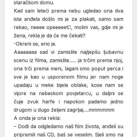
staračkom domu.
Kad sam leteći prema nebu ugledao ona dva
ista anđela došlo mi je za plakati, samo sam
rekao, neeee opeeeeet, molim vas, gdje mi je
žena, rekla je da će me čekati?
-Okreni se, eno je.
Aaaaaaaa sad vi zamislite najljepšu ljubavnu
scenu iz filma, zamislite….. ja trčim prema njoj,
ona trči prema meni, lagani smo poput perca i
sve je kao u usporenom filmu jer nam noge
upadaju u meke bijele oblake, kose nam se
vijore na nebeskom povjetarcu, u daljini se
čuje zvuk harfe i napokon padamo jedno
drugom u dugo željeni zagrljaj….mmmmmm
A onda je ona rekla:
– Dođi da odgledamo naš film života, anđeli su
pripremili naš CD, baš se veselim. Sjeli smo na