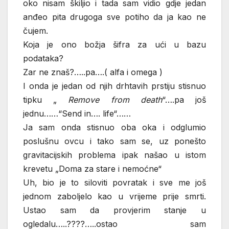
oko nisam škiljio i tada sam vidio gdje jedan
anđeo pita drugoga sve potiho da ja kao ne
čujem.
Koja je ono božja šifra za ući u bazu
podataka?
Zar ne znaš?…..pa….( alfa i omega )
I onda je jedan od njih drhtavih prstiju stisnuo
tipku „
Remove from death
“….pa još
jednu……“Send in…. life“……
Ja sam onda stisnuo oba oka i odglumio
poslušnu ovcu i tako sam se, uz ponešto
gravitacijskih problema ipak našao u istom
krevetu „Doma za stare i nemoćne“
Uh, bio je to siloviti povratak i sve me još
jednom zaboljelo kao u vrijeme prije smrti.
Ustao sam da provjerim stanje u
ogledalu…..????…..ostao sam