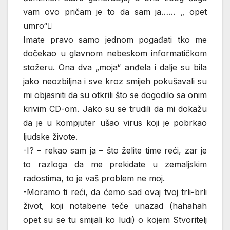
vam ovo pričam je to da sam ja…… „ opet
umro“
Imate pravo samo jednom pogađati tko me
dočekao u glavnom nebeskom informatičkom
stožeru. Ona dva „moja“ anđela i dalje su bila
jako neozbiljna i sve kroz smijeh pokušavali su
mi objasniti da su otkrili što se dogodilo sa onim
krivim CD-om. Jako su se trudili da mi dokažu
da je u kompjuter ušao virus koji je pobrkao
ljudske živote.
-I? – rekao sam ja – što želite time reći, zar je
to razloga da me prekidate u zemaljskim
radostima, to je vaš problem ne moj.
-Moramo ti reći, da ćemo sad ovaj tvoj trli-brli
život, koji notabene teče unazad (hahahah
opet su se tu smijali ko ludi) o kojem Stvoritelj