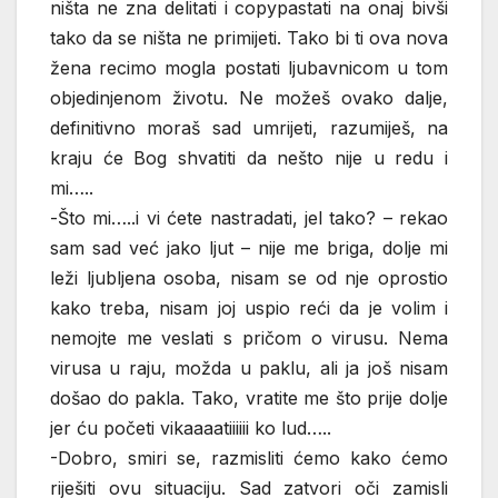
ništa ne zna delitati i copypastati na onaj bivši
tako da se ništa ne primijeti. Tako bi ti ova nova
žena recimo mogla postati ljubavnicom u tom
objedinjenom životu. Ne možeš ovako dalje,
definitivno moraš sad umrijeti, razumiješ, na
kraju će Bog shvatiti da nešto nije u redu i
mi…..
-Što mi…..i vi ćete nastradati, jel tako? – rekao
sam sad već jako ljut – nije me briga, dolje mi
leži ljubljena osoba, nisam se od nje oprostio
kako treba, nisam joj uspio reći da je volim i
nemojte me veslati s pričom o virusu. Nema
virusa u raju, možda u paklu, ali ja još nisam
došao do pakla. Tako, vratite me što prije dolje
jer ću početi vikaaaatiiiiii ko lud…..
-Dobro, smiri se, razmisliti ćemo kako ćemo
riješiti ovu situaciju. Sad zatvori oči zamisli