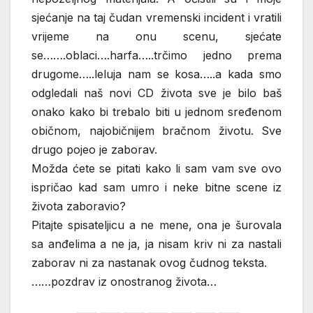
sjećanje na taj čudan vremenski incident i vratili
vrijeme na onu scenu, sjećate
se…….oblaci….harfa…..trčimo jedno prema
drugome…..leluja nam se kosa…..a kada smo
odgledali naš novi CD života sve je bilo baš
onako kako bi trebalo biti u jednom sređenom
običnom, najobičnijem bračnom životu. Sve
drugo pojeo je zaborav.
Možda ćete se pitati kako li sam vam sve ovo
ispričao kad sam umro i neke bitne scene iz
života zaboravio?
Pitajte spisateljicu a ne mene, ona je šurovala
sa anđelima a ne ja, ja nisam kriv ni za nastali
zaborav ni za nastanak ovog čudnog teksta.
……pozdrav iz onostranog života…