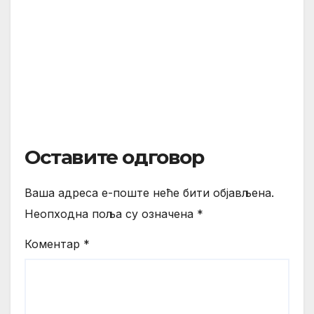
Оставите одговор
Ваша адреса е-поште неће бити објављена.
Неопходна поља су означена
*
Коментар
*