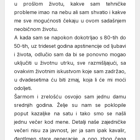
u prošlom životu, kakve sam tehničke
probleme imao na nebu ali sam shvatio i kakve
me sve mogućnosti čekaju u ovom sadašnjem
neobičnom životu.
A kada sam se napokon dokotrljao s 80-tih do
50-tih, uz trideset godina apstinencije od ljubavi
i života, odlučio sam da bi se ponovno mogao
uključiti u životnu utrku, sve razmišljajući, sa
ovakvim životnim iskustvom koje sam zadržao,
u dvadesetima ću biti zmaj, koja li će mi moći
odoljeti.
Šarmom i zrelošću osvojio sam jednu damu
srednjih godina. Želje su nam se poklopile
poput kazaljke na satu i tako smo se našli
jednu večer kod mene. Detalji naše zajedničke
večeri nisu za javnost, jer ja sam ipak kavalir,
đentlmen stare generacije, a ono zbog čega