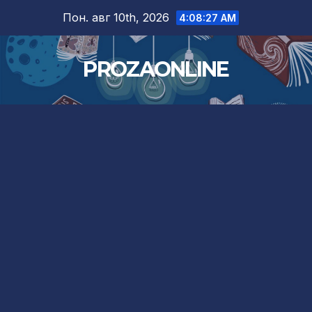
Skip
Пон. авг 10th, 2026
4:08:29 AM
to
content
PROZAONLINE