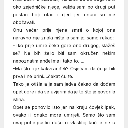
oko zajedničke njege, valjda sam po drugi put
postao bolji otac i djed jer unuci su me
obožavali.
Onu večer prije njene smrti o kojoj ona
naravno nije znala ništa ja sam joj samo rekao:
-Tko prije umre čeka gore ono drugog, slažeš
se? Ne bih želio biti sam okružen nekim
nepoznatim anđelima i tako to…..
-Ma što ti je kakvi anđeli? Osjećam da ću ja biti
prva i ne brini….čekat ću te.
Tako je otišla a ja sam jedva čekao da dođem
opet gore i da se uvjerim da je to što je govorila
istina.
Opet se ponovilo isto jer na kraju čovjek ipak,
ovako ili onako mora umrijeti. Samo što sam
ovaj put ispustio dušu u vlastitoj kući a ne u