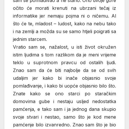
sam se pomlađivao a ne stario. Ono dvoje gore
očito će morati krenuti na ubrzani tečaj iz
informatike jer nemaju pojma ni o ničemu. Al
što će te, mladost – ludost, kako na nebu tako
i na zemlji a možda su se samo htjeli poigrati sa
jednim starcem.
Vratio sam se, nažalost, u isti život okružen
istim ljudima s tom razlikom da je meni vrijeme
teklo u suprotnom pravcu od ostalih ljudi.
Znao sam da će biti najbolje da se od svih
udaljim jer kako bi inače objasnio svoje
pomlađivanje, i kako bi uopće objasnio bilo što.
Znate kako se ono starci po staračkim
domovima gube i nestaju usljed nedostatka
pamćenja, e tako sam i ja jednog dana skupio
svoje stvari i nestao, samo što je kod mene
pamćenje bilo izvanredno. Znao sam što je bio