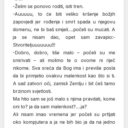
-Želim se ponovo roditi, isiti tren.
-Auuuuu, to će biti veliko kršenje božjih
zapovjedi jer rođenje i smrt spada u njegovu
domenu, ne bi baš smijeli….počeli su mucati. A
ja se nisam dao, opet sam zavapio:-
Stvoriteljuuuuuuu!!!
-Dobro, dobro, tiše malo – počeli su me
smirivati – ali molimo te o ovome ni riječ
nikome. Sva sreća da Bog ima i previše posla
da bi primjetio ovakvu malenkost kao što si ti.
A sad zatvori oči, zamisli Zemlju i bit ćeš tamo
brzinom svjetlosti.
Ma htio sam se još malo s njima pravdati, kome
oni to? ja da sam malenkost?….ja?
Ali nisam imao vremena jer počeli su prtljati
oko kompjutera a ja ne bih bio ja da na jedno