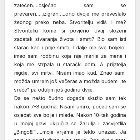
zatečen….osjećao sam se
prevaren…..izigran…..ono dvoje me preveslalo
žednog preko neba. Stvoritelju vidiš li me?
Stvoritelju kome si povjerio ovaj složeni
zadatak stvaranja života i smrti? Bio sam isti
starac kao i prije smrti. I dalje me sve boljelo,
imao sam rodbinu koja nije marila za mene i
koja me strpala u starački dom. A prijatelja
nigdje, svi mrtvi. Nisam imao kud. Znao sam,
možda umrem još večeras a možda budem „te
sreće“ pa oduljim još godinu-dvije.
Da se nešto čudno događa skužio sam tek
nakon 7-8 godina. Nisam umro, počeo sam se
osjećati sve bolje i mlađe. Nakon 10-tak godina
u mojoj glavi uključila se žarulja i zasvijetlila
„Bingo!!!“…..moje vrijeme je teklo unazad. Ja