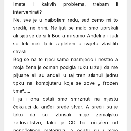
Imate li kakvih problema, trebam li
intervenirati?
Ne, sve je u najboljem redu, sad ćemo mi to
srediti, ne brini. Ne ljuti se malo smo uprskali
ali sjeti se da si ti Bog a mi samo Anđeli a i ljudi
su tek mali ljudi zapleteni u svijetu vlastitih
strasti.
Bog se na te riječi samo nasmiješio i nestao a
moja žena je odmah podigla ruku u želji da me
pljusne ali su anđeli u taj tren stisnuli jednu
tipku na kompjuteru koja se zove „ frozen
time“…..
I ja i ona ostali smo smrznuti na mjestu
čekajući da anđeli srede stvar. A sredili su je
tako da su izbrisali moje zemaljsko
zadovoljstvo, tako je CD bio očišćen od
nepoželjnog materijala. A očistili su i moje