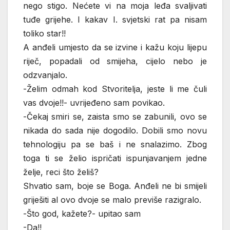
nego stigo. Nećete vi na moja leđa svaljivati
tuđe grijehe. I kakav I. svjetski rat pa nisam
toliko star!!
A anđeli umjesto da se izvine i kažu koju lijepu
riječ, popadali od smijeha, cijelo nebo je
odzvanjalo.
-Želim odmah kod Stvoritelja, jeste li me čuli
vas dvoje!!- uvrijeđeno sam povikao.
-Čekaj smiri se, zaista smo se zabunili, ovo se
nikada do sada nije dogodilo. Dobili smo novu
tehnologiju pa se baš i ne snalazimo. Zbog
toga ti se želio ispričati ispunjavanjem jedne
želje, reci što želiš?
Shvatio sam, boje se Boga. Anđeli ne bi smijeli
griješiti al ovo dvoje se malo previše razigralo.
-Što god, kažete?- upitao sam
-Da!!