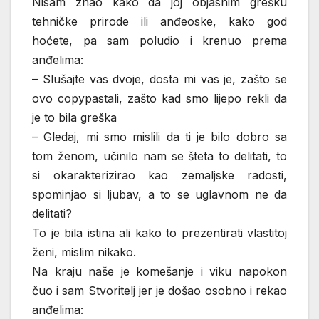
Nisam znao kako da joj objasnim grešku
tehničke prirode ili anđeoske, kako god
hoćete, pa sam poludio i krenuo prema
anđelima:
– Slušajte vas dvoje, dosta mi vas je, zašto se
ovo copypastali, zašto kad smo lijepo rekli da
je to bila greška
– Gledaj, mi smo mislili da ti je bilo dobro sa
tom ženom, učinilo nam se šteta to delitati, to
si okarakterizirao kao zemaljske radosti,
spominjao si ljubav, a to se uglavnom ne da
delitati?
To je bila istina ali kako to prezentirati vlastitoj
ženi, mislim nikako.
Na kraju naše je komešanje i viku napokon
čuo i sam Stvoritelj jer je došao osobno i rekao
anđelima: