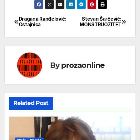
Dragana Ranđelović:
Stevan Šarčević:
Кретање
Ostajnica
MONSTRUOZITET
чланка
By
prozaonline
Related Post