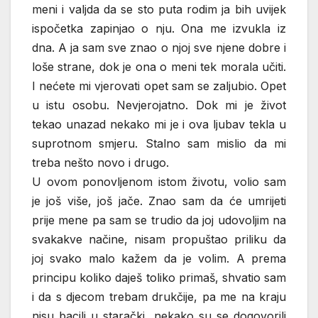
meni i valjda da se sto puta rodim ja bih uvijek
ispočetka zapinjao o nju. Ona me izvukla iz
dna. A ja sam sve znao o njoj sve njene dobre i
loše strane, dok je ona o meni tek morala učiti.
I nećete mi vjerovati opet sam se zaljubio. Opet
u istu osobu. Nevjerojatno. Dok mi je život
tekao unazad nekako mi je i ova ljubav tekla u
suprotnom smjeru. Stalno sam mislio da mi
treba nešto novo i drugo.
U ovom ponovljenom istom životu, volio sam
je još više, još jače. Znao sam da će umrijeti
prije mene pa sam se trudio da joj udovoljim na
svakakve načine, nisam propuštao priliku da
joj svako malo kažem da je volim. A prema
principu koliko daješ toliko primaš, shvatio sam
i da s djecom trebam drukčije, pa me na kraju
nisu bacili u starački, nekako su se dogovorili