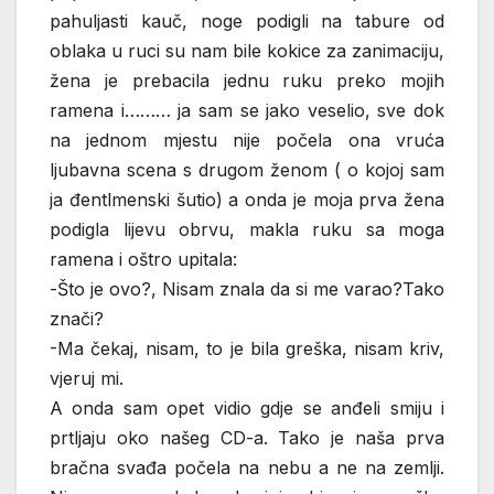
pahuljasti kauč, noge podigli na tabure od
oblaka u ruci su nam bile kokice za zanimaciju,
žena je prebacila jednu ruku preko mojih
ramena i……… ja sam se jako veselio, sve dok
na jednom mjestu nije počela ona vruća
ljubavna scena s drugom ženom ( o kojoj sam
ja đentlmenski šutio) a onda je moja prva žena
podigla lijevu obrvu, makla ruku sa moga
ramena i oštro upitala:
-Što je ovo?, Nisam znala da si me varao?Tako
znači?
-Ma čekaj, nisam, to je bila greška, nisam kriv,
vjeruj mi.
A onda sam opet vidio gdje se anđeli smiju i
prtljaju oko našeg CD-a. Tako je naša prva
bračna svađa počela na nebu a ne na zemlji.