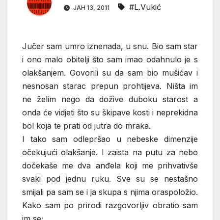
#L.Vukić
ЈАН 13, 2011
Jučer sam umro iznenada, u snu. Bio sam star
i ono malo obitelji što sam imao odahnulo je s
olakšanjem. Govorili su da sam bio mušićav i
nesnosan starac prepun prohtijeva. Ništa im
ne želim nego da dožive duboku starost a
onda će vidjeti što su škipave kosti i neprekidna
bol koja te prati od jutra do mraka.
I tako sam odlepršao u nebeske dimenzije
očekujući olakšanje. I zaista na putu za nebo
dočekaše me dva anđela koji me prihvativše
svaki pod jednu ruku. Sve su se nestašno
smijali pa sam se i ja skupa s njima oraspoložio.
Kako sam po prirodi razgovorljiv obratio sam
im se;