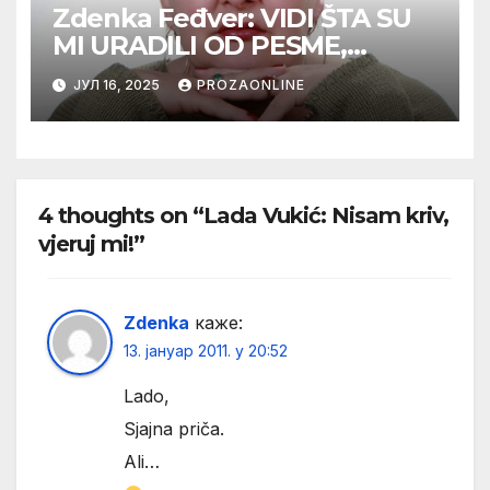
Zdenka Feđver: VIDI ŠTA SU
MI URADILI OD PESME,
MAMA*
ЈУЛ 16, 2025
PROZAONLINE
4 thoughts on “Lada Vukić: Nisam kriv,
vjeruj mi!”
Zdenka
каже:
13. јануар 2011. у 20:52
Lado,
Sjajna priča.
Ali…