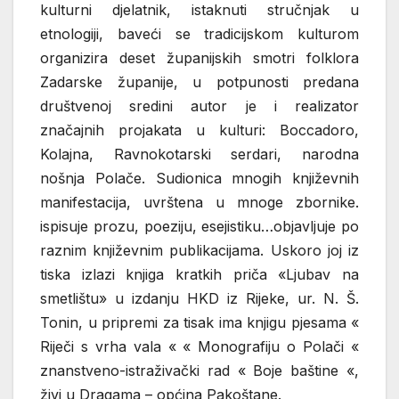
kulturni djelatnik, istaknuti stručnjak u
etnologiji, baveći se tradicijskom kulturom
organizira deset županijskih smotri folklora
Zadarske županije, u potpunosti predana
društvenoj sredini autor je i realizator
značajnih projakata u kulturi: Boccadoro,
Kolajna, Ravnokotarski serdari, narodna
nošnja Polače. Sudionica mnogih književnih
manifestacija, uvrštena u mnoge zbornike.
ispisuje prozu, poeziju, esejistiku…objavljuje po
raznim književnim publikacijama. Uskoro joj iz
tiska izlazi knjiga kratkih priča «Ljubav na
smetlištu» u izdanju HKD iz Rijeke, ur. N. Š.
Tonin, u pripremi za tisak ima knjigu pjesama «
Riječi s vrha vala « « Monografiju o Polači «
znanstveno-istraživački rad « Boje baštine «,
živi u Dragama – općina Pakoštane.