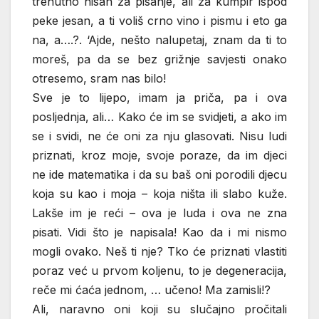
trenutno nisan za pisanje, ali za kumpir ispod
peke jesan, a ti voliš crno vino i pismu i eto ga
na, a….?. ‘Ajde, nešto nalupetaj, znam da ti to
moreš, pa da se bez grižnje savjesti onako
otresemo, sram nas bilo!
Sve je to lijepo, imam ja priča, pa i ova
posljednja, ali… Kako će im se svidjeti, a ako im
se i svidi, ne će oni za nju glasovati. Nisu ludi
priznati, kroz moje, svoje poraze, da im djeci
ne ide matematika i da su baš oni porodili djecu
koja su kao i moja – koja ništa ili slabo kuže.
Lakše im je reći – ova je luda i ova ne zna
pisati. Vidi što je napisala! Kao da i mi nismo
mogli ovako. Neš ti nje? Tko će priznati vlastiti
poraz već u prvom koljenu, to je degeneracija,
reče mi ćaća jednom, … učeno! Ma zamisli!?
Ali, naravno oni koji su slučajno pročitali