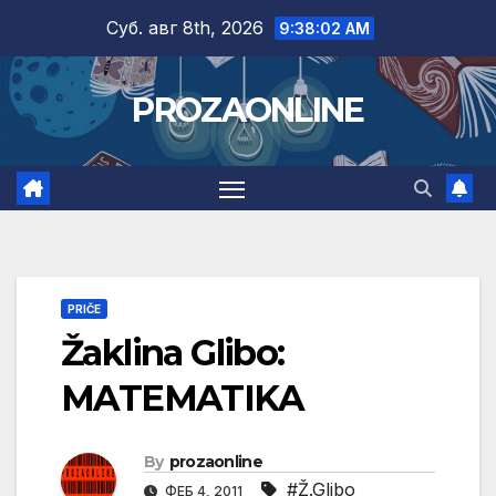
Skip
Суб. авг 8th, 2026
9:38:03 AM
to
content
PROZAONLINE
PRIČE
Žaklina Glibo:
MATEMATIKA
By
prozaonline
#Ž.Glibo
ФЕБ 4, 2011