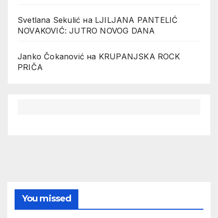
Svetlana Sekulić
на
LJILJANA PANTELIĆ
NOVAKOVIĆ: JUTRO NOVOG DANA
Janko Čokanović
на
KRUPANJSKA ROCK
PRIČA
You missed