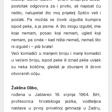
postotak odgovora za i protiv, ali napisat ću
nešto, nalupetat što moj prijatelj Splićo veli i
poslati. Pa možda se čovik izgušta kumpira
ispod peke, a ja pisme. A što mogu izgubit, ime
koje nemam, posao koji nemam, ugled koji
nemam, pa onda – kad ništa nemaš, nemaš što
ni izgubit i – piši brate!
Veći komadići u manjem broju i manji komadići
u većem broju, ispod peke ili iznad peke uvijek
su neka količina, gledali je zbunjeni ili širom
otvorenih očiju.
Žaklina Glibo,
rođena u Jablanici 16. srpnja 1964. BiH,
profesorica hrvatskoga jezika, voditeljica
nastave u prvoj privatnoj gimnaziji u Zadru,