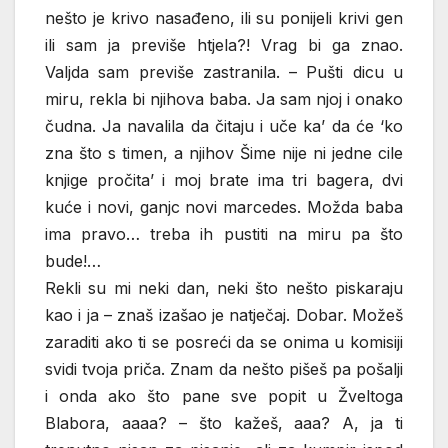
nešto je krivo nasađeno, ili su ponijeli krivi gen
ili sam ja previše htjela?! Vrag bi ga znao.
Valjda sam previše zastranila. – Pušti dicu u
miru, rekla bi njihova baba. Ja sam njoj i onako
čudna. Ja navalila da čitaju i uče ka’ da će ‘ko
zna što s timen, a njihov Šime nije ni jedne cile
knjige pročita’ i moj brate ima tri bagera, dvi
kuće i novi, ganjc novi marcedes. Možda baba
ima pravo… treba ih pustiti na miru pa što
bude!…
Rekli su mi neki dan, neki što nešto piskaraju
kao i ja – znaš izašao je natječaj. Dobar. Možeš
zaraditi ako ti se posreći da se onima u komisiji
svidi tvoja priča. Znam da nešto pišeš pa pošalji
i onda ako što pane sve popit u Žveltoga
Blabora, aaaa? – što kažeš, aaa? A, ja ti