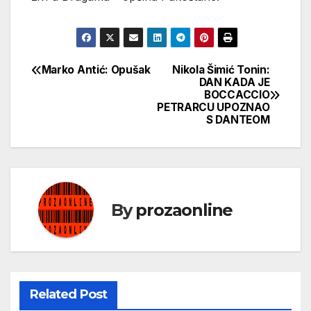
Marko Antić: Opušak
Nikola Šimić Tonin:
Кретање
DAN KADA JE
BOCCACCIO
чланка
PETRARCU UPOZNAO
S DANTEOM
By
prozaonline
Related Post