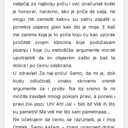
natječaj za najbolju priču i već izračunali koliki
je honorar, naravno, ako je priča da valja, ne
mogu niti zamisliti kakvu su vatru zapalili u
ponekoj usijanoj glavi kao što je moja. E baš
me zanima koja je to priča koju ću kao uzorak
pročitati svojim klincima koje podučavam
pisanju i koje ću metodičke argumente morati
upotrijebiti da im objasnim zašto je baš ta
dobra i po čemu odabrana.
U zdravlje! Za naj-priču! Samo, da mi je, dok
budu odlučivali, onako skriveno snimiti
argumente za i protiv. Na toj snimci bi mi
možda zavidjeli mnogi pokojni pravi, a poneki i
pravi živi pisci. Uh! Ah! Ja! – bilo bi! Vidi ih što
su pametni! Ma vidi me što sam pametnaaa…
Ne očekujem da ćemo se razumjeti, ja i moji
čitatelji. Samo kažem – znam unaprijed dobar