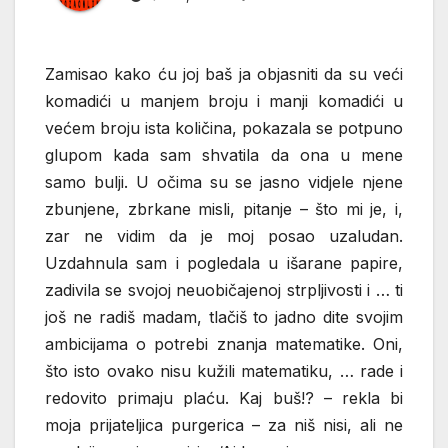
Zamisao kako ću joj baš ja objasniti da su veći
komadići u manjem broju i manji komadići u
većem broju ista količina, pokazala se potpuno
glupom kada sam shvatila da ona u mene
samo bulji. U očima su se jasno vidjele njene
zbunjene, zbrkane misli, pitanje – što mi je, i,
zar ne vidim da je moj posao uzaludan.
Uzdahnula sam i pogledala u išarane papire,
zadivila se svojoj neuobičajenoj strpljivosti i … ti
još ne radiš madam, tlačiš to jadno dite svojim
ambicijama o potrebi znanja matematike. Oni,
što isto ovako nisu kužili matematiku, … rade i
redovito primaju plaću. Kaj buš!? – rekla bi
moja prijateljica purgerica – za niš nisi, ali ne