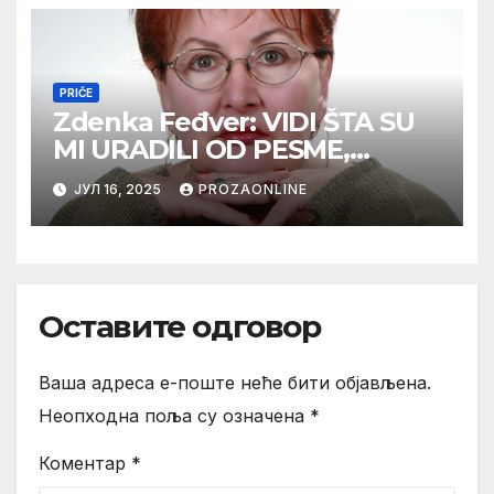
PRIČE
Zdenka Feđver: VIDI ŠTA SU
MI URADILI OD PESME,
MAMA*
ЈУЛ 16, 2025
PROZAONLINE
Оставите одговор
Ваша адреса е-поште неће бити објављена.
Неопходна поља су означена
*
Коментар
*