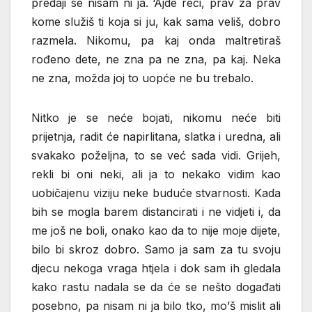
predaji se nisam ni ja. ‘Ajde reci, prav za prav
kome služiš ti koja si ju, kak sama veliš, dobro
razmela. Nikomu, pa kaj onda maltretiraš
rođeno dete, ne zna pa ne zna, pa kaj. Neka
ne zna, možda joj to uopće ne bu trebalo.
Nitko je se neće bojati, nikomu neće biti
prijetnja, radit će napirlitana, slatka i uredna, ali
svakako poželjna, to se već sada vidi. Grijeh,
rekli bi oni neki, ali ja to nekako vidim kao
uobičajenu viziju neke buduće stvarnosti. Kada
bih se mogla barem distancirati i ne vidjeti i, da
me još ne boli, onako kao da to nije moje dijete,
bilo bi skroz dobro. Samo ja sam za tu svoju
djecu nekoga vraga htjela i dok sam ih gledala
kako rastu nadala se da će se nešto događati
posebno, pa nisam ni ja bilo tko, mo’š mislit ali