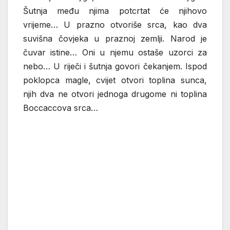
Šutnja među njima potcrtat će njihovo
vrijeme… U prazno otvoriše srca, kao dva
suvišna čovjeka u praznoj zemlji. Narod je
čuvar istine… Oni u njemu ostaše uzorci za
nebo… U riječi i šutnja govori čekanjem. Ispod
poklopca magle, cvijet otvori toplina sunca,
njih dva ne otvori jednoga drugome ni toplina
Boccaccova srca…