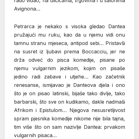
rado viđao, na uličicama, trgovima i u salonima
Avignona…
Petrarca je nekako s visoka gledao Dantea
pružajući mu ruku, kao da u njemu vidi onu
tamnu stranu mjeseca, antipod sebi… Pristavši
na susret iz ljubavi prema Boccacciu, jer ne
drža odveć do pisca komedije, pisane po
njemu vulgarnim jezikom, kojim on pisaše
jedino radi zabave i utjehe… Kao začetnik
renesanse, ismijavao je Danteova djela i ono
što je on pisao latinski, bijaše tako divlje, tako
barbarski, što sve on kudikamo, dakle nadmaši
Afrikom i Epistulom… Njegova nesusretljivost
spram pjesnika komedije nikome nije bila tajna,
tim više što on sam nazivlje Dantea: prvakom
vulgarnih pisaca…