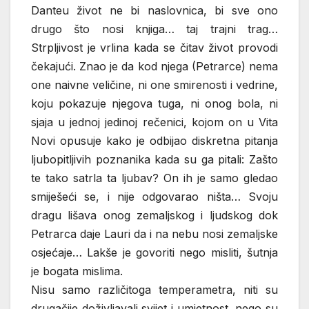
Danteu život ne bi naslovnica, bi sve ono
drugo što nosi knjiga… taj trajni trag…
Strpljivost je vrlina kada se čitav život provodi
čekajući. Znao je da kod njega (Petrarce) nema
one naivne veličine, ni one smirenosti i vedrine,
koju pokazuje njegova tuga, ni onog bola, ni
sjaja u jednoj jedinoj rečenici, kojom on u Vita
Novi opusuje kako je odbijao diskretna pitanja
ljubopitljivih poznanika kada su ga pitali: Zašto
te tako satrla ta ljubav? On ih je samo gledao
smiješeći se, i nije odgovarao ništa… Svoju
dragu lišava onog zemaljskog i ljudskog dok
Petrarca daje Lauri da i na nebu nosi zemaljske
osjećaje… Lakše je govoriti nego misliti, šutnja
je bogata mislima.
Nisu samo različitoga temperametra, niti su
drugačije doživljavali svijet i umjetnost, nego su