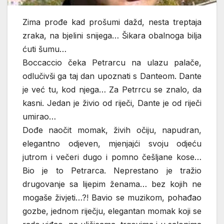
Zima prođe kad prošumi dažd, nesta treptaja
zraka, na bjelini snijega… Šikara obalnoga bilja
ćuti šumu…
Boccaccio čeka Petrarcu na ulazu palače,
odlučivši ga taj dan upoznati s Danteom. Dante
je već tu, kod njega… Za Petrrcu se znalo, da
kasni. Jedan je živio od riječi, Dante je od riječi
umirao…
Dođe naočit momak, živih očiju, napudran,
elegantno odjeven, mjenjajći svoju odjeću
jutrom i večeri dugo i pomno češljane kose…
Bio je to Petrarca. Neprestano je tražio
drugovanje sa lijepim ženama… bez kojih ne
mogaše živjeti…?! Bavio se muzikom, pohađao
gozbe, jednom riječju, elegantan momak koji se