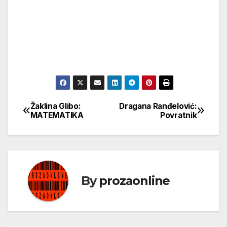
Žaklina Glibo:
Dragana Ranđelović:
Кретање
MATEMATIKA
Povratnik
чланка
By
prozaonline