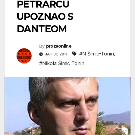
PETRARCU
UPOZNAO S
DANTEOM
By
prozaonline
#N.Šimić-Tonin
,
ЈАН 31, 2011
#Nikola Šimić Tonin