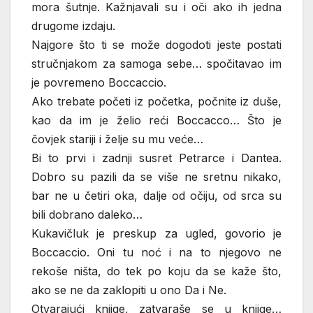
mora šutnje. Kažnjavali su i oči ako ih jedna
drugome izdaju.
Najgore što ti se može dogodoti jeste postati
stručnjakom za samoga sebe… spočitavao im
je povremeno Boccaccio.
Ako trebate početi iz početka, počnite iz duše,
kao da im je želio reći Boccacco… Što je
čovjek stariji i želje su mu veće…
Bi to prvi i zadnji susret Petrarce i Dantea.
Dobro su pazili da se više ne sretnu nikako,
bar ne u četiri oka, dalje od očiju, od srca su
bili dobrano daleko…
Kukavičluk je preskup za ugled, govorio je
Boccaccio. Oni tu noć i na to njegovo ne
rekoše ništa, do tek po koju da se kaže što,
ako se ne da zaklopiti u ono Da i Ne.
Otvarajući knjige, zatvaraše se u knjige…