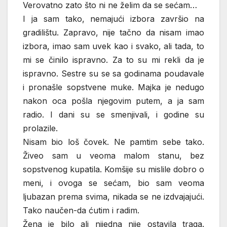
Verovatno zato što ni ne želim da se sećam…
I ja sam tako, nemajući izbora završio na
gradilištu. Zapravo, nije tačno da nisam imao
izbora, imao sam uvek kao i svako, ali tada, to
mi se činilo ispravno. Za to su mi rekli da je
ispravno. Sestre su se sa godinama poudavale
i pronašle sopstvene muke. Majka je nedugo
nakon oca pošla njegovim putem, a ja sam
radio. I dani su se smenjivali, i godine su
prolazile.
Nisam bio loš čovek. Ne pamtim sebe tako.
Živeo sam u veoma malom stanu, bez
sopstvenog kupatila. Komšije su mislile dobro o
meni, i ovoga se sećam, bio sam veoma
ljubazan prema svima, nikada se ne izdvajajući.
Tako naučen-da ćutim i radim.
Žena je bilo ali nijedna nije ostavila traga.