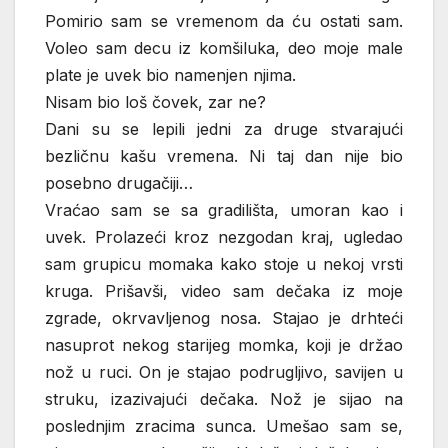
Pomirio sam se vremenom da ću ostati sam.
Voleo sam decu iz komšiluka, deo moje male
plate je uvek bio namenjen njima.
Nisam bio loš čovek, zar ne?
Dani su se lepili jedni za druge stvarajući
bezličnu kašu vremena. Ni taj dan nije bio
posebno drugačiji…
Vraćao sam se sa gradilišta, umoran kao i
uvek. Prolazeći kroz nezgodan kraj, ugledao
sam grupicu momaka kako stoje u nekoj vrsti
kruga. Prišavši, video sam dečaka iz moje
zgrade, okrvavljenog nosa. Stajao je drhteći
nasuprot nekog starijeg momka, koji je držao
nož u ruci. On je stajao podrugljivo, savijen u
struku, izazivajući dečaka. Nož je sijao na
poslednjim zracima sunca. Umešao sam se,