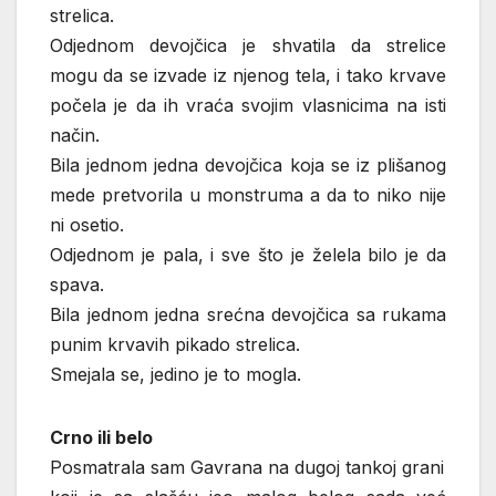
strelica.
Odjednom devojčica je shvatila da strelice
mogu da se izvade iz njenog tela, i tako krvave
počela je da ih vraća svojim vlasnicima na isti
način.
Bila jednom jedna devojčica koja se iz plišanog
mede pretvorila u monstruma a da to niko nije
ni osetio.
Odjednom je pala, i sve što je želela bilo je da
spava.
Bila jednom jedna srećna devojčica sa rukama
punim krvavih pikado strelica.
Smejala se, jedino je to mogla.
Crno ili belo
Posmatrala sam Gavrana na dugoj tankoj grani