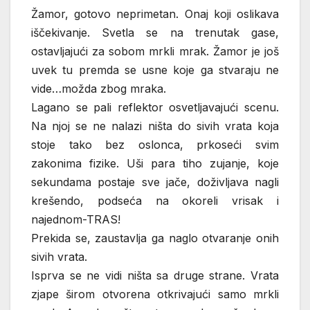
Žamor, gotovo neprimetan. Onaj koji oslikava
iščekivanje. Svetla se na trenutak gase,
ostavljajući za sobom mrkli mrak. Žamor je još
uvek tu premda se usne koje ga stvaraju ne
vide…možda zbog mraka.
Lagano se pali reflektor osvetljavajući scenu.
Na njoj se ne nalazi ništa do sivih vrata koja
stoje tako bez oslonca, prkoseći svim
zakonima fizike. Uši para tiho zujanje, koje
sekundama postaje sve jače, doživljava nagli
krešendo, podseća na okoreli vrisak i
najednom-TRAS!
Prekida se, zaustavlja ga naglo otvaranje onih
sivih vrata.
Isprva se ne vidi ništa sa druge strane. Vrata
zjape širom otvorena otkrivajući samo mrkli