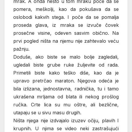
mrak. A onda nešto u tom mraku poče da se
pomera, meškolji, kao da pokušava da se
oslobodi kakvih stega. I poče da se pomalja
proseda glava, iz mraka se izvuče čovek
prosečne visine, odeven sasvim obično. Na
prvi pogled ništa na njemu nije zahtevalo veću
pažnju.
Doduše, ako biste se malo bolje zagledali,
ugledali biste grube ruke žuljevite od rada.
Primetili biste kako teško diše, kao da je
upravo pretrčao maraton. Njegova odeća je
bila izlizana, jednostavna, radnička, tu i tamo
ukrašena mrljama od blata ili nekog prošlog
ručka. Crte lica su mu oštre, ali bezlične,
utapaju se u sivu masu drugih.
Ništa njega nije izdvajalo izuzev očiju, plavih I
krupnih. U njima se video neki zastrašujući