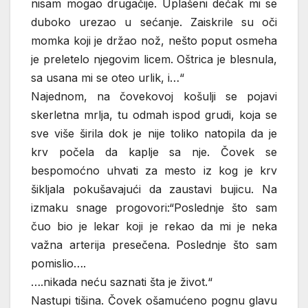
nisam mogao drugačije. Uplašeni dečak mi se
duboko urezao u sećanje. Zaiskrile su oči
momka koji je držao nož, nešto poput osmeha
je preletelo njegovim licem. Oštrica je blesnula,
sa usana mi se oteo urlik, i…“
Najednom, na čovekovoj košulji se pojavi
skerletna mrlja, tu odmah ispod grudi, koja se
sve više širila dok je nije toliko natopila da je
krv počela da kaplje sa nje. Čovek se
bespomoćno uhvati za mesto iz kog je krv
šikljala pokušavajući da zaustavi bujicu. Na
izmaku snage progovori:“Poslednje što sam
čuo bio je lekar koji je rekao da mi je neka
važna arterija presečena. Poslednje što sam
pomislio….
….nikada neću saznati šta je život.“
Nastupi tišina. Čovek ošamućeno pognu glavu