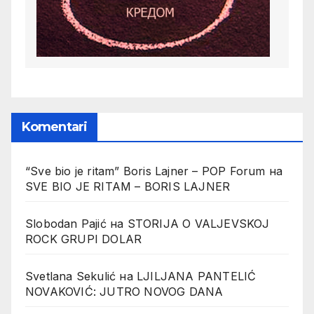
Komentari
“Sve bio je ritam” Boris Lajner – POP Forum
на
SVE BIO JE RITAM – BORIS LAJNER
Slobodan Pajić
на
STORIJA O VALJEVSKOJ
ROCK GRUPI DOLAR
Svetlana Sekulić
на
LJILJANA PANTELIĆ
NOVAKOVIĆ: JUTRO NOVOG DANA