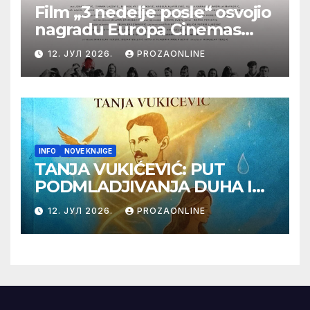
Film „3 nedelje posle“ osvojio
nagradu Europa Cinemas
Label na Filmskom festivalu
12. ЈУЛ 2026.
PROZAONLINE
u Karlovim Varima
INFO
NOVE KNJIGE
TANJA VUKIĆEVIĆ: PUT
PODMLADJIVANJA DUHA I
TELA SA TESLOM
12. ЈУЛ 2026.
PROZAONLINE