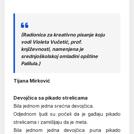
(
Radionica za kreativno pisanje koju
vodi Violeta Vučetić, prof.
književnosti, namenjena je
srednjoškolskoj omladini opštine
Palilula
.)
Tijana Mirković
Devojčica sa pikado strelicama
Bila jednom jedna srećna devojčica.
Odjednom ljudi su počeli da je gađaju pikado
strelicama i zamišljaju da je meta.
Bila jednom jedna devojčica puna pikado