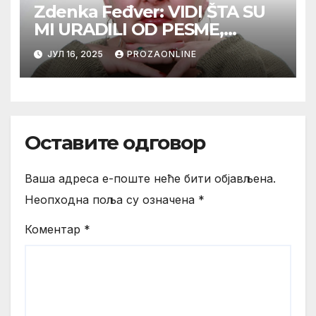
Zdenka Feđver: VIDI ŠTA SU
MI URADILI OD PESME,
MAMA*
ЈУЛ 16, 2025
PROZAONLINE
Оставите одговор
Ваша адреса е-поште неће бити објављена.
Неопходна поља су означена
*
Коментар
*