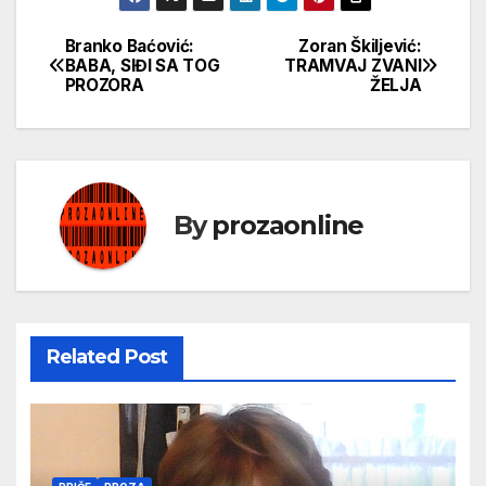
Branko Baćović:
Zoran Škiljević:
Кретање
BABA, SIĐI SA TOG
TRAMVAJ ZVANI
PROZORA
ŽELJA
чланка
By
prozaonline
Related Post