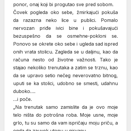
ponor, onaj koji bi progutao sve pred sobom.
Čovek pogleda oko sebe, žmirkajući pokuša
da razazna neko lice u publici. Pomalo
nervozan priđe ivici bine i pokušavajući
bezuspešno da se osmehne-pokloni se.
Ponovo se okrete oko sebe i ugleda sad ispred
onih vrata stolicu. Zagleda se u daljinu, kao da
računa nesto od životne važnosti. Tako je
stajao nekoliko trenutaka a zatim se trznu, kao
da se upravo setio nečeg neverovatno bitnog,
uputi se ka stolici, udobno se smesti, udahnu
duboko….
…i poče.
„Na trenutak samo zamislite da je ovo moje
telo ništa do potrošna roba. Moje usne, moje
grlo, tu su samo da vam ispričaju moju priču, a
onda da zauvek utonu u nirvanu.