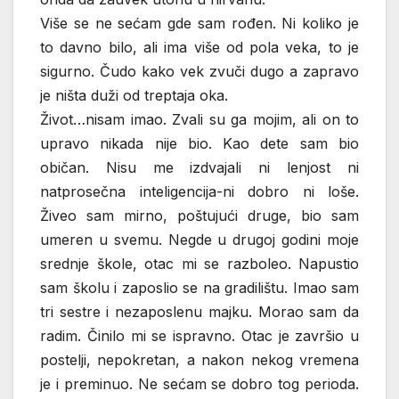
Više se ne sećam gde sam rođen. Ni koliko je
to davno bilo, ali ima više od pola veka, to je
sigurno. Čudo kako vek zvuči dugo a zapravo
je ništa duži od treptaja oka.
Život…nisam imao. Zvali su ga mojim, ali on to
upravo nikada nije bio. Kao dete sam bio
običan. Nisu me izdvajali ni lenjost ni
natprosečna inteligencija-ni dobro ni loše.
Živeo sam mirno, poštujući druge, bio sam
umeren u svemu. Negde u drugoj godini moje
srednje škole, otac mi se razboleo. Napustio
sam školu i zaposlio se na gradilištu. Imao sam
tri sestre i nezaposlenu majku. Morao sam da
radim. Činilo mi se ispravno. Otac je završio u
postelji, nepokretan, a nakon nekog vremena
je i preminuo. Ne sećam se dobro tog perioda.