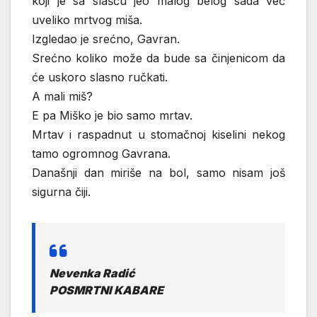
koji je sa slašću jeo malog belog sada već
uveliko mrtvog miša.
Izgledao je srećno, Gavran.
Srećno koliko može da bude sa činjenicom da
će uskoro slasno ručkati.
A mali miš?
E pa Miško je bio samo mrtav.
Mrtav i raspadnut u stomačnoj kiselini nekog
tamo ogromnog Gavrana.
Današnji dan miriše na bol, samo nisam još
sigurna čiji.
Nevenka Radić
POSMRTNI KABARE