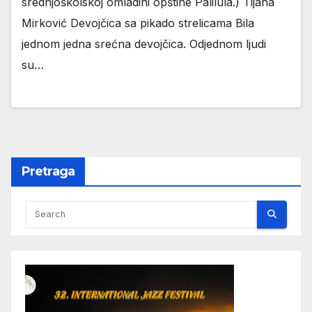
srednjoškolskoj omladini opštine Palilula.) Tijana
Mirković Devojčica sa pikado strelicama Bila
jednom jedna srećna devojčica. Odjednom ljudi
su…
Pretraga