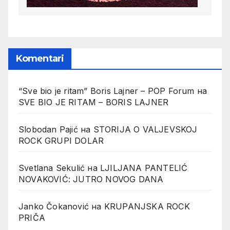
Komentari
“Sve bio je ritam” Boris Lajner – POP Forum
на
SVE BIO JE RITAM – BORIS LAJNER
Slobodan Pajić
на
STORIJA O VALJEVSKOJ
ROCK GRUPI DOLAR
Svetlana Sekulić
на
LJILJANA PANTELIĆ
NOVAKOVIĆ: JUTRO NOVOG DANA
Janko Čokanović
на
KRUPANJSKA ROCK
PRIČA