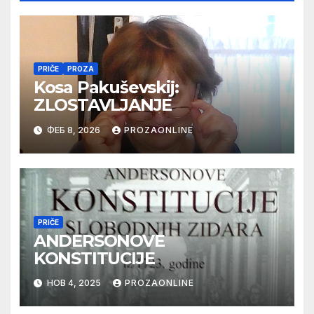
PRIČE
PROZA
Kosa Pakuševskij:
ZLOSTAVLJANJE
ФЕБ 8, 2026
PROZAONLINE
PRIČE
ANDERSONOVE
KONSTITUCIJE
НОВ 4, 2025
PROZAONLINE