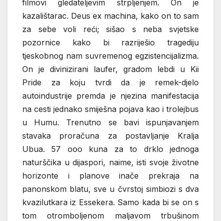
filmovi gledateljevim strpljenjem. On je
kazalištarac. Deus ex machina, kako on to sam
za sebe voli reći; sišao s neba svjetske
pozornice kako bi razriješio tragediju
tjeskobnog nam suvremenog egzistencijalizma.
On je divinizirani laufer, gradom lebdi u Kii
Pride za koju tvrdi da je remek-djelo
autoindustrije premda je njezina manifestacija
na cesti jednako smiješna pojava kao i trolejbus
u Humu. Trenutno se bavi ispunjavanjem
stavaka proračuna za postavljanje Kralja
Ubua. 57 ooo kuna za to drklo jednoga
naturščika u dijaspori, naime, isti svoje životne
horizonte i planove inače prekraja na
panonskom blatu, sve u čvrstoj simbiozi s dva
kvazilutkara iz Essekera. Samo kada bi se on s
tom otromboljenom maljavom trbušinom