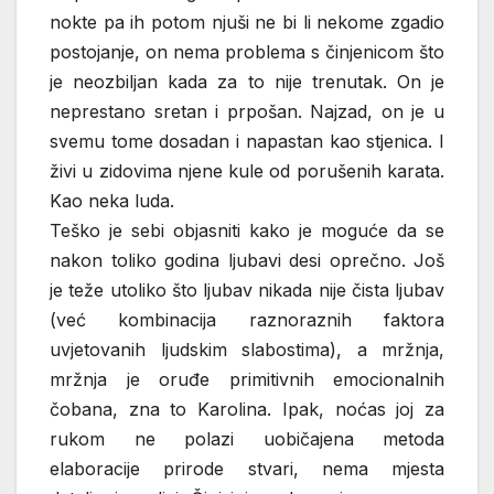
nokte pa ih potom njuši ne bi li nekome zgadio
postojanje, on nema problema s činjenicom što
je neozbiljan kada za to nije trenutak. On je
neprestano sretan i prpošan. Najzad, on je u
svemu tome dosadan i napastan kao stjenica. I
živi u zidovima njene kule od porušenih karata.
Kao neka luda.
Teško je sebi objasniti kako je moguće da se
nakon toliko godina ljubavi desi oprečno. Još
je teže utoliko što ljubav nikada nije čista ljubav
(već kombinacija raznoraznih faktora
uvjetovanih ljudskim slabostima), a mržnja,
mržnja je oruđe primitivnih emocionalnih
čobana, zna to Karolina. Ipak, noćas joj za
rukom ne polazi uobičajena metoda
elaboracije prirode stvari, nema mjesta