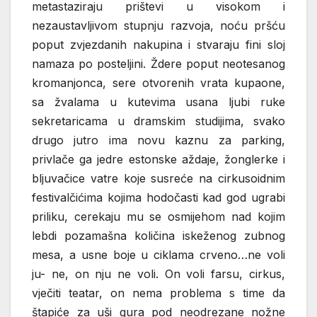
metastaziraju prištevi u visokom i
nezaustavljivom stupnju razvoja, noću pršću
poput zvjezdanih nakupina i stvaraju fini sloj
namaza po posteljini. Ždere poput neotesanog
kromanjonca, sere otvorenih vrata kupaone,
sa žvalama u kutevima usana ljubi ruke
sekretaricama u dramskim studijima, svako
drugo jutro ima novu kaznu za parking,
privlače ga jedre estonske aždaje, žonglerke i
bljuvačice vatre koje susreće na cirkusoidnim
festivalčićima kojima hodočasti kad god ugrabi
priliku, cerekaju mu se osmijehom nad kojim
lebdi pozamašna količina iskeženog zubnog
mesa, a usne boje u ciklama crveno…ne voli
ju- ne, on nju ne voli. On voli farsu, cirkus,
vječiti teatar, on nema problema s time da
štapiće za uši gura pod neodrezane nožne