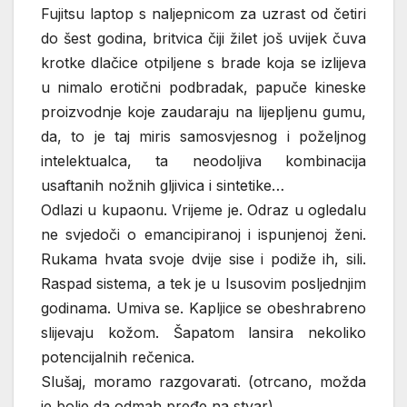
Fujitsu laptop s naljepnicom za uzrast od četiri
do šest godina, britvica čiji žilet još uvijek čuva
krotke dlačice otpiljene s brade koja se izlijeva
u nimalo erotični podbradak, papuče kineske
proizvodnje koje zaudaraju na lijepljenu gumu,
da, to je taj miris samosvjesnog i poželjnog
intelektualca, ta neodoljiva kombinacija
usaftanih nožnih gljivica i sintetike…
Odlazi u kupaonu. Vrijeme je. Odraz u ogledalu
ne svjedoči o emancipiranoj i ispunjenoj ženi.
Rukama hvata svoje dvije sise i podiže ih, sili.
Raspad sistema, a tek je u Isusovim posljednjim
godinama. Umiva se. Kapljice se obeshrabreno
slijevaju kožom. Šapatom lansira nekoliko
potencijalnih rečenica.
Slušaj, moramo razgovarati. (otrcano, možda
je bolje da odmah pređe na stvar)