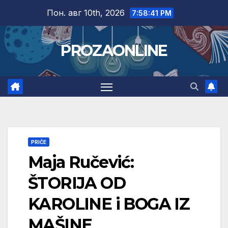
Skip
Пон. авг 10th, 2026
7:58:42 PM
to
content
PROZAONLINE
PRIČE
Maja Ručević:
ŠTORIJA OD
KAROLINE i BOGA IZ
MAŠINE