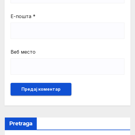
Е-пошта
*
Веб место
Pretraga