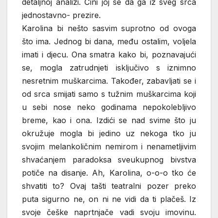
detaljnoj analizi. Čini joj se da ga iz sveg srca
jednostavno- prezire.
Karolina bi nešto sasvim suprotno od ovoga
što ima. Jednog bi dana, među ostalim, voljela
imati i djecu. Ona smatra kako bi, poznavajući
se, mogla zatrudnjeti isključivo s iznimno
nesretnim muškarcima. Također, zabavljati se i
od srca smijati samo s tužnim muškarcima koji
u sebi nose neko godinama nepokolebljivo
breme, kao i ona. Izdići se nad svime što ju
okružuje mogla bi jedino uz nekoga tko ju
svojim melankoličnim nemirom i nenametljivim
shvaćanjem paradoksa sveukupnog bivstva
potiče na disanje. Ah, Karolina, o-o-o tko će
shvatiti to? Ovaj tašti teatralni pozer preko
puta sigurno ne, on ni ne vidi da ti plačeš. Iz
svoje češke naprtnjače vadi svoju imovinu.