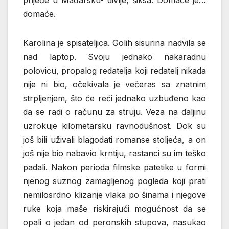
prijeđe u Mađarsku- divlje, šiksa. Domaće je…
domaće.
Karolina je spisateljica. Golih sisurina nadvila se
nad laptop. Svoju jednako nakaradnu
polovicu, propalog redatelja koji redatelj nikada
nije ni bio, očekivala je večeras sa znatnim
strpljenjem, što će reći jednako uzbuđeno kao
da se radi o računu za struju. Veza na daljinu
uzrokuje kilometarsku ravnodušnost. Dok su
još bili uživali blagodati romanse stoljeća, a on
još nije bio nabavio krntiju, rastanci su im teško
padali. Nakon perioda filmske patetike u formi
njenog suznog zamagljenog pogleda koji prati
nemilosrdno klizanje vlaka po šinama i njegove
ruke koja maše riskirajući mogućnost da se
opali o jedan od peronskih stupova, nasukao