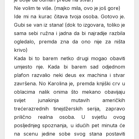
Ne volim te više. (majko mila, ovo je još gore)
Ide mi na kurac čitava tvoja osoba. Gotovo je.
Gubi se van iz stana! (dok to izgovara, toliko je
sama sebi ružna i jadna da bi najradije razbila
ogledalo, premda zna da ono nije za ništa
krivo)
Kada bi to barem netko drugi mogao obaviti
umjesto nje. Kada bi barem sad odjednom
plafon razvalio neki deus ex machina i stvar
završena. No Karolina je, premda knjiški crv u
oblacima nalik onima što mekano obavijaju
svijet junakinja mutavih američkih
trećerazrednih tinejdžerskih serija, zapravo
prilično realna osoba. U svjetlu ovog
posljednjeg spoznanja, u idućih pet minuta će
na scenu jedine sobe svog stana postaviti