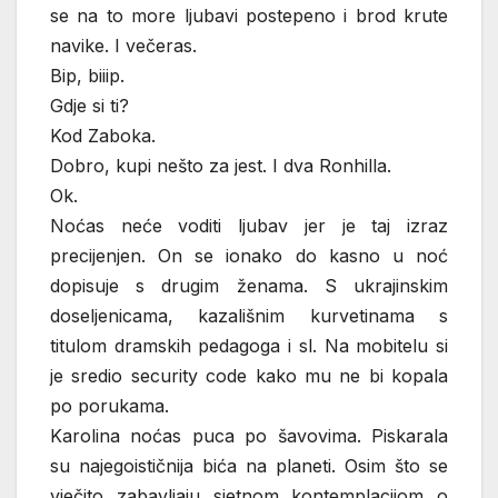
se na to more ljubavi postepeno i brod krute
navike. I večeras.
Bip, biiip.
Gdje si ti?
Kod Zaboka.
Dobro, kupi nešto za jest. I dva Ronhilla.
Ok.
Noćas neće voditi ljubav jer je taj izraz
precijenjen. On se ionako do kasno u noć
dopisuje s drugim ženama. S ukrajinskim
doseljenicama, kazališnim kurvetinama s
titulom dramskih pedagoga i sl. Na mobitelu si
je sredio security code kako mu ne bi kopala
po porukama.
Karolina noćas puca po šavovima. Piskarala
su najegoističnija bića na planeti. Osim što se
vječito zabavljaju sjetnom kontemplacijom o