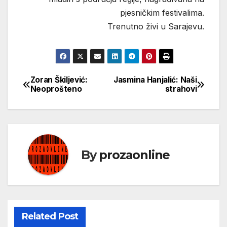
pjesničkim festivalima.
Trenutno živi u Sarajevu.
Zoran Škiljević:
Jasmina Hanjalić: Naši
Кретање
Neoprošteno
strahovi
чланка
By
prozaonline
Related Post