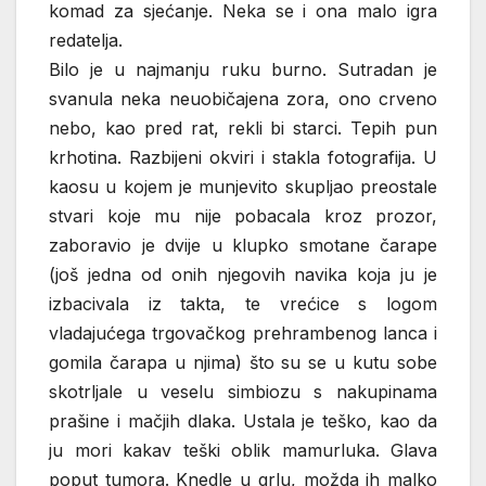
komad za sjećanje. Neka se i ona malo igra
redatelja.
Bilo je u najmanju ruku burno. Sutradan je
svanula neka neuobičajena zora, ono crveno
nebo, kao pred rat, rekli bi starci. Tepih pun
krhotina. Razbijeni okviri i stakla fotografija. U
kaosu u kojem je munjevito skupljao preostale
stvari koje mu nije pobacala kroz prozor,
zaboravio je dvije u klupko smotane čarape
(još jedna od onih njegovih navika koja ju je
izbacivala iz takta, te vrećice s logom
vladajućega trgovačkog prehrambenog lanca i
gomila čarapa u njima) što su se u kutu sobe
skotrljale u veselu simbiozu s nakupinama
prašine i mačjih dlaka. Ustala je teško, kao da
ju mori kakav teški oblik mamurluka. Glava
poput tumora. Knedle u grlu, možda ih malko