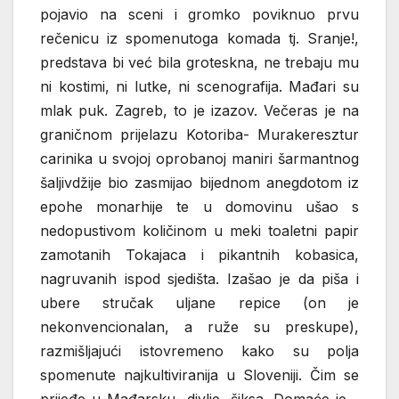
pojavio na sceni i gromko poviknuo prvu
rečenicu iz spomenutoga komada tj. Sranje!,
predstava bi već bila groteskna, ne trebaju mu
ni kostimi, ni lutke, ni scenografija. Mađari su
mlak puk. Zagreb, to je izazov. Večeras je na
graničnom prijelazu Kotoriba- Murakeresztur
carinika u svojoj oprobanoj maniri šarmantnog
šaljivdžije bio zasmijao bijednom anegdotom iz
epohe monarhije te u domovinu ušao s
nedopustivom količinom u meki toaletni papir
zamotanih Tokajaca i pikantnih kobasica,
nagruvanih ispod sjedišta. Izašao je da piša i
ubere stručak uljane repice (on je
nekonvencionalan, a ruže su preskupe),
razmišljajući istovremeno kako su polja
spomenute najkultiviranija u Sloveniji. Čim se