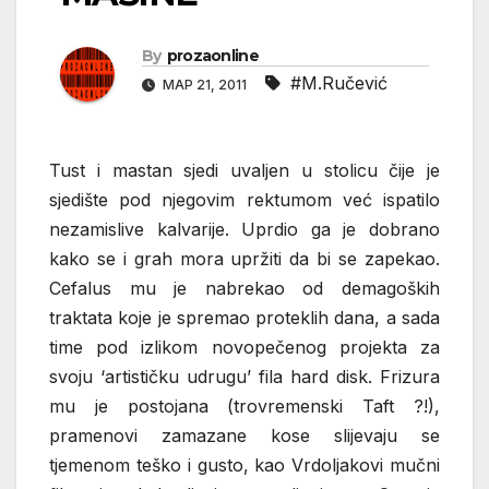
By
prozaonline
#M.Ručević
МАР 21, 2011
Tust i mastan sjedi uvaljen u stolicu čije je
sjedište pod njegovim rektumom već ispatilo
nezamislive kalvarije. Uprdio ga je dobrano
kako se i grah mora upržiti da bi se zapekao.
Cefalus mu je nabrekao od demagoških
traktata koje je spremao proteklih dana, a sada
time pod izlikom novopečenog projekta za
svoju ‘artističku udrugu’ fila hard disk. Frizura
mu je postojana (trovremenski Taft ?!),
pramenovi zamazane kose slijevaju se
tjemenom teško i gusto, kao Vrdoljakovi mučni