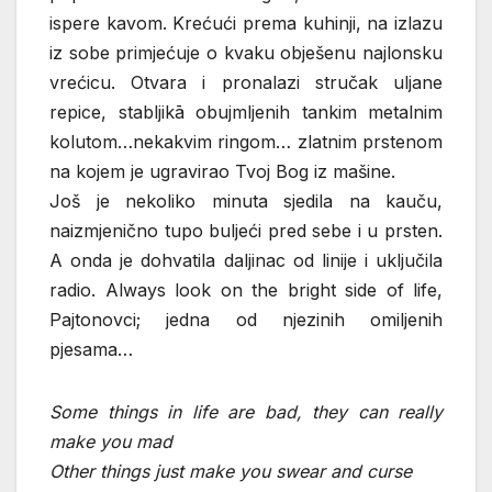
ispere kavom. Krećući prema kuhinji, na izlazu
iz sobe primjećuje o kvaku obješenu najlonsku
vrećicu. Otvara i pronalazi stručak uljane
repice, stabljikā obujmljenih tankim metalnim
kolutom…nekakvim ringom… zlatnim prstenom
na kojem je ugravirao Tvoj Bog iz mašine.
Još je nekoliko minuta sjedila na kauču,
naizmjenično tupo buljeći pred sebe i u prsten.
A onda je dohvatila daljinac od linije i uključila
radio. Always look on the bright side of life,
Pajtonovci; jedna od njezinih omiljenih
pjesama…
Some things in life are bad, they can really
make you mad
Other things just make you swear and curse