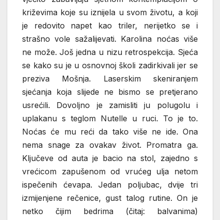
križevima koje su iznijela u svom životu, a koji
je redovito napet kao triler, nerijetko se i
strašno vole sažalijevati. Karolina noćas više
ne može. Još jedna u nizu retrospekcija. Sjeća
se kako su je u osnovnoj školi zadirkivali jer se
preziva Mošnja. Laserskim skeniranjem
sjećanja koja slijede ne bismo se pretjerano
usrećili. Dovoljno je zamisliti ju polugolu i
uplakanu s teglom Nutelle u ruci. To je to.
Noćas će mu reći da tako više ne ide. Ona
nema snage za ovakav život. Promatra ga.
Ključeve od auta je bacio na stol, zajedno s
vrećicom zapušenom od vrućeg ulja netom
ispečenih ćevapa. Jedan poljubac, dvije tri
izmijenjene rečenice, gust talog rutine. On je
netko čijim bedrima (čitaj: balvanima)