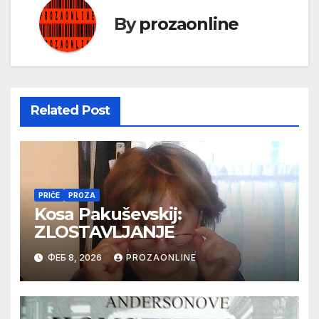
By
prozaonline
Related Post
PRIČE
PROZA
Kosa Pakuševskij:
ZLOSTAVLJANJE
ФЕБ 8, 2026
PROZAONLINE