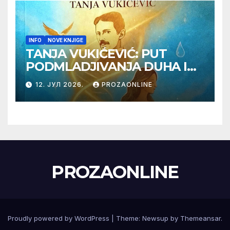
INFO
NOVE KNJIGE
TANJA VUKIĆEVIĆ: PUT
PODMLADJIVANJA DUHA I
TELA SA TESLOM
12. ЈУЛ 2026.
PROZAONLINE
PROZAONLINE
Proudly powered by WordPress
|
Theme:
Newsup
by
Themeansar
.