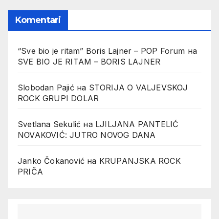
Komentari
“Sve bio je ritam” Boris Lajner – POP Forum
на
SVE BIO JE RITAM – BORIS LAJNER
Slobodan Pajić
на
STORIJA O VALJEVSKOJ
ROCK GRUPI DOLAR
Svetlana Sekulić
на
LJILJANA PANTELIĆ
NOVAKOVIĆ: JUTRO NOVOG DANA
Janko Čokanović
на
KRUPANJSKA ROCK
PRIČA