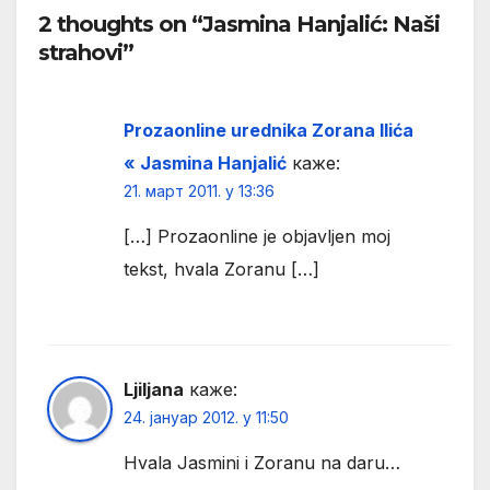
2 thoughts on “Jasmina Hanjalić: Naši
strahovi”
Prozaonline urednika Zorana Ilića
« Jasmina Hanjalić
каже:
21. март 2011. у 13:36
[…] Prozaonline je objavljen moj
tekst, hvala Zoranu […]
Ljiljana
каже:
24. јануар 2012. у 11:50
Hvala Jasmini i Zoranu na daru…