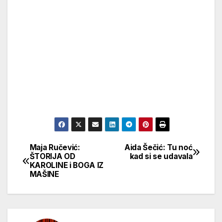
Maja Ručević:
Aida Šečić: Tu noć
Кретање
ŠTORIJA OD
kad si se udavala
KAROLINE i BOGA IZ
чланка
MAŠINE