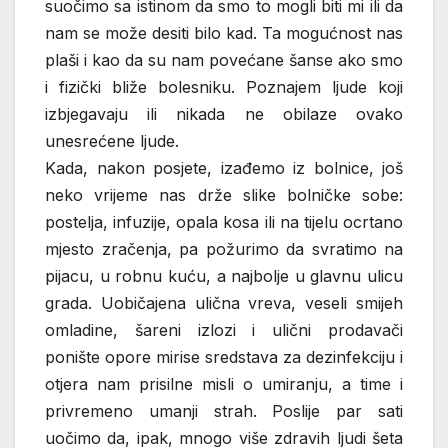
suočimo sa istinom da smo to mogli biti mi ili da
nam se može desiti bilo kad. Ta mogućnost nas
plaši i kao da su nam povećane šanse ako smo
i fizički bliže bolesniku. Poznajem ljude koji
izbjegavaju ili nikada ne obilaze ovako
unesrećene ljude.
Kada, nakon posjete, izađemo iz bolnice, još
neko vrijeme nas drže slike bolničke sobe:
postelja, infuzije, opala kosa ili na tijelu ocrtano
mjesto zračenja, pa požurimo da svratimo na
pijacu, u robnu kuću, a najbolje u glavnu ulicu
grada. Uobičajena ulična vreva, veseli smijeh
omladine, šareni izlozi i ulični prodavači
ponište opore mirise sredstava za dezinfekciju i
otjera nam prisilne misli o umiranju, a time i
privremeno umanji strah. Poslije par sati
uočimo da, ipak, mnogo više zdravih ljudi šeta