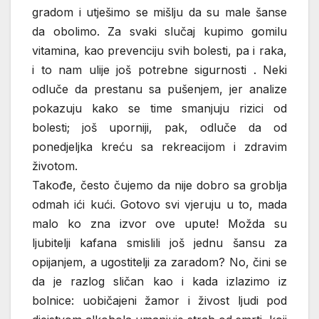
gradom i utješimo se mišlju da su male šanse
da obolimo. Za svaki slučaj kupimo gomilu
vitamina, kao prevenciju svih bolesti, pa i raka,
i to nam ulije još potrebne sigurnosti . Neki
odluče da prestanu sa pušenjem, jer analize
pokazuju kako se time smanjuju rizici od
bolesti; još uporniji, pak, odluče da od
ponedjeljka kreću sa rekreacijom i zdravim
životom.
Takođe, često čujemo da nije dobro sa groblja
odmah ići kući. Gotovo svi vjeruju u to, mada
malo ko zna izvor ove upute! Možda su
ljubitelji kafana smislili još jednu šansu za
opijanjem, a ugostitelji za zaradom? No, čini se
da je razlog sličan kao i kada izlazimo iz
bolnice: uobičajeni žamor i živost ljudi pod