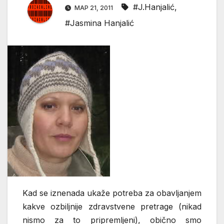
#J.Hanjalić
,
МАР 21, 2011
#Jasmina Hanjalić
Kad se iznenada ukaže potreba za obavljanjem
kakve ozbiljnije zdravstvene pretrage (nikad
nismo za to pripremljeni), obično smo