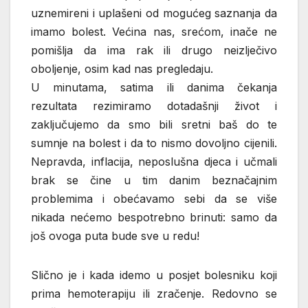
uznemireni i uplašeni od mogućeg saznanja da
imamo bolest. Većina nas, srećom, inače ne
pomišlja da ima rak ili drugo neizlječivo
oboljenje, osim kad nas pregledaju.
U minutama, satima ili danima čekanja
rezultata rezimiramo dotadašnji život i
zaključujemo da smo bili sretni baš do te
sumnje na bolest i da to nismo dovoljno cijenili.
Nepravda, inflacija, neposlušna djeca i učmali
brak se čine u tim danim beznačajnim
problemima i obećavamo sebi da se više
nikada nećemo bespotrebno brinuti: samo da
još ovoga puta bude sve u redu!
Slično je i kada idemo u posjet bolesniku koji
prima hemoterapiju ili zračenje. Redovno se