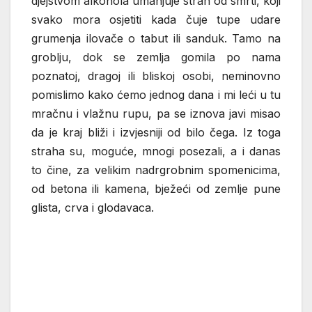
djejstvom alkohola umanjuje strah od smrti, koji
svako mora osjetiti kada čuje tupe udare
grumenja ilovače o tabut ili sanduk. Tamo na
groblju, dok se zemlja gomila po nama
poznatoj, dragoj ili bliskoj osobi, neminovno
pomislimo kako ćemo jednog dana i mi leći u tu
mračnu i vlažnu rupu, pa se iznova javi misao
da je kraj bliži i izvjesniji od bilo čega. Iz toga
straha su, moguće, mnogi posezali, a i danas
to čine, za velikim nadrgrobnim spomenicima,
od betona ili kamena, bježeći od zemlje pune
glista, crva i glodavaca.