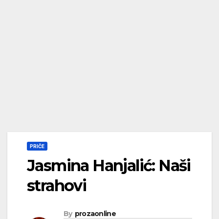
PRIČE
Jasmina Hanjalić: Naši
strahovi
By
prozaonline