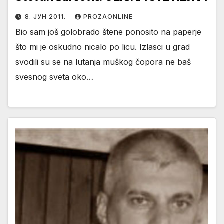
8. ЈУН 2011.
PROZAONLINE
Bio sam još golobrado štene ponosito na paperje
što mi je oskudno nicalo po licu. Izlasci u grad
svodili su se na lutanja muškog čopora ne baš
svesnog sveta oko…