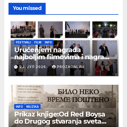
You missed
FESTIVALI
FILM
INFO
Uručenjem nagrada
najboljim filmovima i nagrade
„Aleksandar Lifka“ Radošu
23. ЈУЛ 2026.
PROZAONLINE
Bajiću svečano zatvoren 33.
Festival evropskog filma Palić
INFO
MUZIKA
Prikaz knjige:Od Red Boysa
do Drugog stvaranja sveta