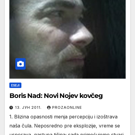
ESEJI
Boris Nad: Novi Nojev kovčeg
13. ЈУН 2011.
PROZAONLINE
1. Blizina opasnosti menja percepciju i izoštrava
naša čula. Neposredno pre eksplozije, vreme se
usporava, nastupa tišina; sada primećujemo stvari