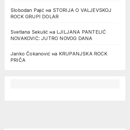
Slobodan Pajić
на
STORIJA O VALJEVSKOJ
ROCK GRUPI DOLAR
Svetlana Sekulić
на
LJILJANA PANTELIĆ
NOVAKOVIĆ: JUTRO NOVOG DANA
Janko Čokanović
на
KRUPANJSKA ROCK
PRIČA