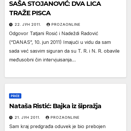
SAŠA STOJANOVIĆ: DVA LICA
TRAŽE PISCA
22. ЈУН 2011.
PROZAONLINE
Odgovor Tatjani Rosić i Nadeždi Radović
(“DANAS”, 10. jun 2011) Imajući u vidu da sam
sada već sasvim siguran da su T. R. i N. R. obavile
međusobni čin intervjuisanja…
PRIČE
Nataša Ristić: Bajka iz šipražja
21. ЈУН 2011.
PROZAONLINE
Sam kraj predgrađa oduvek je bio prebojen