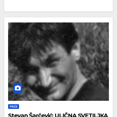
PRIČE
Stevan Šarčević: ULIČNA SVETILJKA