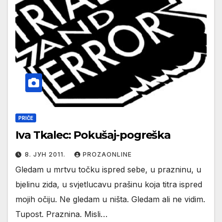
PRIČE
Iva Tkalec: Pokušaj-pogreška
8. ЈУН 2011.
PROZAONLINE
Gledam u mrtvu točku ispred sebe, u prazninu, u
bjelinu zida, u svjetlucavu prašinu koja titra ispred
mojih očiju. Ne gledam u ništa. Gledam ali ne vidim.
Tupost. Praznina. Misli…