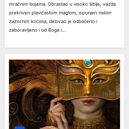
mračnim bojama. Obrastao u visoko šiblje, vazda
prekriven plavičastom maglom, ispunjen nekim
zazornim kricima, delovao je odbačeno i
zaboravljeno i od Boga i…