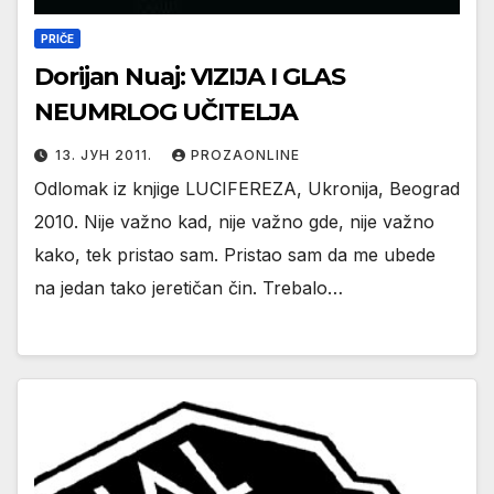
PRIČE
Dorijan Nuaj: VIZIJA I GLAS
NEUMRLOG UČITELJA
13. ЈУН 2011.
PROZAONLINE
Odlomak iz knjige LUCIFEREZA, Ukronija, Beograd
2010. Nije važno kad, nije važno gde, nije važno
kako, tek pristao sam. Pristao sam da me ubede
na jedan tako jeretičan čin. Trebalo…