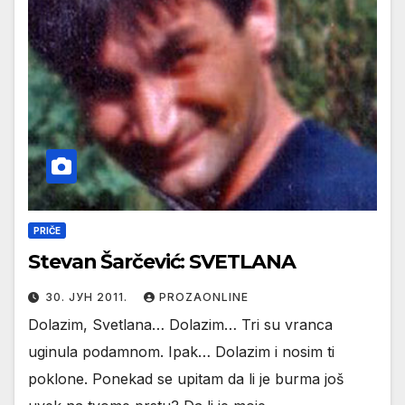
PRIČE
Stevan Šarčević: SVETLANA
30. ЈУН 2011.
PROZAONLINE
Dolazim, Svetlana… Dolazim… Tri su vranca
uginula podamnom. Ipak… Dolazim i nosim ti
poklone. Ponekad se upitam da li je burma još