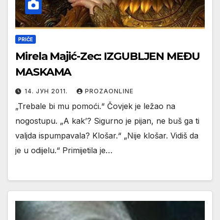
PRIČE
Mirela Majić-Zec: IZGUBLJEN MEĐU
MASKAMA
14. ЈУН 2011.
PROZAONLINE
„Trebale bi mu pomoći.“ Čovjek je ležao na
nogostupu. „A kak’? Sigurno je pijan, ne buš ga ti
valjda ispumpavala? Klošar.“ „Nije klošar. Vidiš da
je u odijelu.“ Primijetila je…